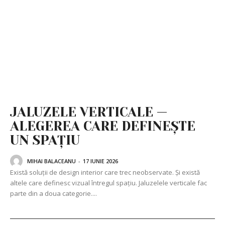
JALUZELE VERTICALE —
ALEGEREA CARE DEFINEȘTE
UN SPAȚIU
MIHAI BALACEANU
-
17 IUNIE 2026
Există soluții de design interior care trec neobservate. Și există
altele care definesc vizual întregul spațiu. Jaluzelele verticale fac
parte din a doua categorie....