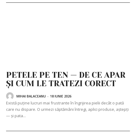
PETELE PE TEN — DE CE APAR
ȘI CUM LE TRATEZI CORECT
MIHAI BALACEANU
-
18 IUNIE 2026
Există puține lucruri mai frustrante în îngrijirea pielii decât o pată
care nu dispare. O urmezi săptămâni întregi, aplici produse, aștepți
— și pata...