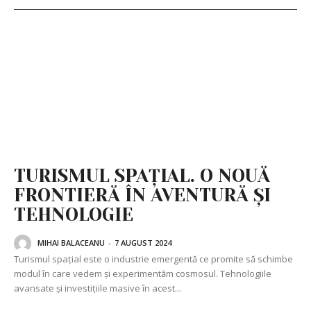
TURISMUL SPAȚIAL. O NOUĂ
FRONTIERĂ ÎN AVENTURĂ ȘI
TEHNOLOGIE
MIHAI BALACEANU
-
7 AUGUST 2024
Turismul spațial este o industrie emergentă ce promite să schimbe
modul în care vedem și experimentăm cosmosul. Tehnologiile
avansate și investițiile masive în acest...