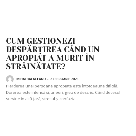
CUM GESTIONEZI
DESPĂRȚIREA CÂND UN
APROPIAT A MURIT ÎN
STRĂINĂTATE?
MIHAI BALACEANU
-
2 FEBRUARIE 2026
Pierderea unei persoane apropiate este întotdeauna dificilă.
Durerea este intensă și, uneori, greu de descris. Când decesul
survine în altă țară, stresul și confuzia...