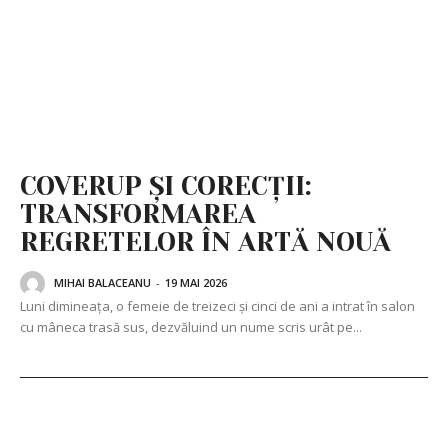
COVERUP ȘI CORECȚII:
TRANSFORMAREA
REGRETELOR ÎN ARTĂ NOUĂ
MIHAI BALACEANU
-
19 MAI 2026
Luni dimineața, o femeie de treizeci și cinci de ani a intrat în salon
cu mâneca trasă sus, dezvăluind un nume scris urât pe...