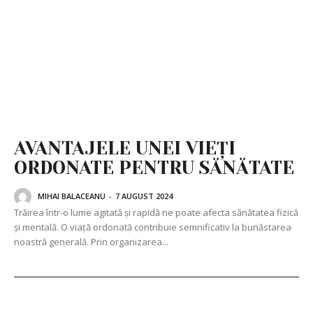
AVANTAJELE UNEI VIEȚI
ORDONATE PENTRU SĂNĂTATE
MIHAI BALACEANU
-
7 AUGUST 2024
Trăirea într-o lume agitată și rapidă ne poate afecta sănătatea fizică
și mentală. O viață ordonată contribuie semnificativ la bunăstarea
noastră generală. Prin organizarea...