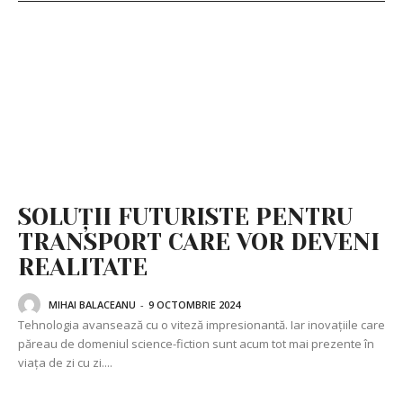
SOLUȚII FUTURISTE PENTRU
TRANSPORT CARE VOR DEVENI
REALITATE
MIHAI BALACEANU
-
9 OCTOMBRIE 2024
Tehnologia avansează cu o viteză impresionantă. Iar inovațiile care
păreau de domeniul science-fiction sunt acum tot mai prezente în
viața de zi cu zi....