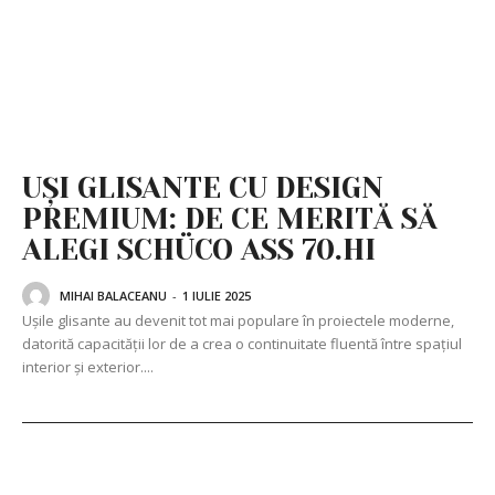
UȘI GLISANTE CU DESIGN
PREMIUM: DE CE MERITĂ SĂ
ALEGI SCHÜCO ASS 70.HI
MIHAI BALACEANU
-
1 IULIE 2025
Ușile glisante au devenit tot mai populare în proiectele moderne,
datorită capacității lor de a crea o continuitate fluentă între spațiul
interior și exterior....