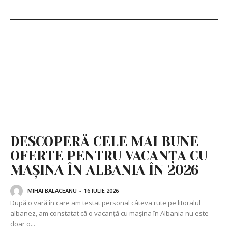
DESCOPERĂ CELE MAI BUNE
OFERTE PENTRU VACANȚA CU
MAȘINA ÎN ALBANIA ÎN 2026
MIHAI BALACEANU
-
16 IULIE 2026
După o vară în care am testat personal câteva rute pe litoralul
albanez, am constatat că o vacanță cu mașina în Albania nu este
doar o...