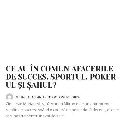
CE AU ÎN COMUN AFACERILE
DE SUCCES, SPORTUL, POKER-
UL ȘI ȘAHUL?
MIHAI BALACEANU
-
30 OCTOMBRIE 2024
Cine este Marian Mitran? Marian Mitran este un antreprenor
român de succes. Având o carieră de peste două decenii, el este
recunoscut pentru inovațiile sale...