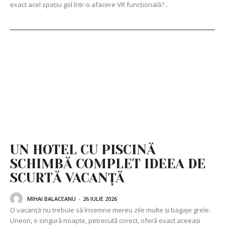
exact acel spațiu gol într-o afacere VR funcțională?...
UN HOTEL CU PISCINĂ
SCHIMBĂ COMPLET IDEEA DE
SCURTĂ VACANȚĂ
MIHAI BALACEANU
-
26 IULIE 2026
O vacanță nu trebuie să însemne mereu zile multe și bagaje grele.
Uneori, o singură noapte, petrecută corect, oferă exact aceeași