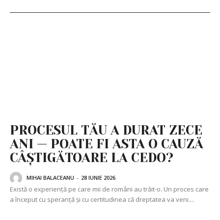
PROCESUL TĂU A DURAT ZECE
ANI — POATE FI ASTA O CAUZĂ
CÂȘTIGĂTOARE LA CEDO?
MIHAI BALACEANU
-
28 IUNIE 2026
Există o experiență pe care mii de români au trăit-o. Un proces care
a început cu speranță și cu certitudinea că dreptatea va veni....