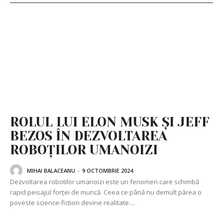
ROLUL LUI ELON MUSK ȘI JEFF
BEZOS ÎN DEZVOLTAREA
ROBOȚILOR UMANOIZI
MIHAI BALACEANU
-
9 OCTOMBRIE 2024
Dezvoltarea robotilor umanoizi este un fenomen care schimbă
rapid peisajul forței de muncă. Ceea ce până nu demult părea o
poveste science-fiction devine realitate....