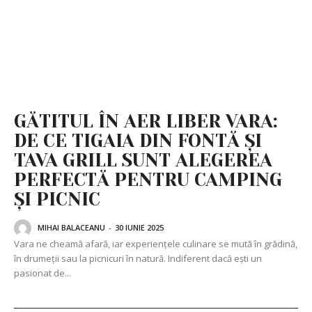
GĂTITUL ÎN AER LIBER VARA:
DE CE TIGAIA DIN FONTĂ ȘI
TAVA GRILL SUNT ALEGEREA
PERFECTĂ PENTRU CAMPING
ȘI PICNIC
MIHAI BALACEANU
-
30 IUNIE 2025
Vara ne cheamă afară, iar experiențele culinare se mută în grădină,
în drumeții sau la picnicuri în natură. Indiferent dacă ești un
pasionat de...