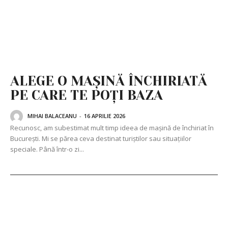
ALEGE O MAȘINĂ ÎNCHIRIATĂ
PE CARE TE POȚI BAZA
MIHAI BALACEANU
-
16 APRILIE 2026
Recunosc, am subestimat mult timp ideea de mașină de închiriat în
București. Mi se părea ceva destinat turiștilor sau situațiilor
speciale. Până într-o zi...