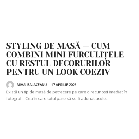
STYLING DE MASĂ — CUM
COMBINI MINI FURCULIȚELE
CU RESTUL DECORURILOR
PENTRU UN LOOK COEZIV
MIHAI BALACEANU
-
17 APRILIE 2026
Există un tip de masă de petrecere pe care o recunoști imediat în
fotografii. Cea în care totul pare să se fi adunat acolo...