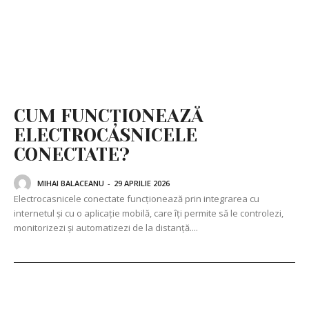
CUM FUNCȚIONEAZĂ
ELECTROCASNICELE
CONECTATE?
MIHAI BALACEANU
-
29 APRILIE 2026
Electrocasnicele conectate funcționează prin integrarea cu
internetul și cu o aplicație mobilă, care îți permite să le controlezi,
monitorizezi și automatizezi de la distanță....