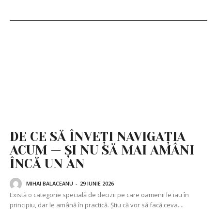
DE CE SĂ ÎNVEȚI NAVIGAȚIA
ACUM — ȘI NU SĂ MAI AMÂNI
ÎNCĂ UN AN
MIHAI BALACEANU
-
29 IUNIE 2026
Există o categorie specială de decizii pe care oamenii le iau în
principiu, dar le amână în practică. Știu că vor să facă ceva....