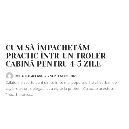
CUM SĂ ÎMPACHETĂM
PRACTIC ÎNTR-UN TROLER
CABINĂ PENTRU 4-5 ZILE
MIHAI BALACEANU
-
2 SEPTEMBRIE 2025
Călătoriile scurte sunt din ce în ce mai populare, fie că vorbim de
city break-uri, delegații sau vizite la prieteni. Cu toate acestea,
împachetarea...