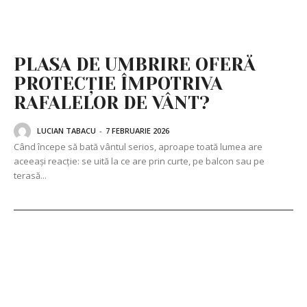
PLASA DE UMBRIRE OFERĂ
PROTECȚIE ÎMPOTRIVA
RAFALELOR DE VÂNT?
LUCIAN TABACU
-
7 FEBRUARIE 2026
Când începe să bată vântul serios, aproape toată lumea are
aceeași reacție: se uită la ce are prin curte, pe balcon sau pe
terasă...