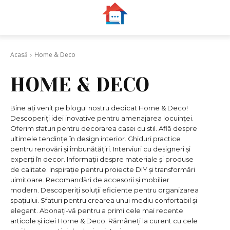
Acasă
Home & Deco
HOME & DECO
Bine ați venit pe blogul nostru dedicat Home & Deco!
Descoperiți idei inovative pentru amenajarea locuinței.
Oferim sfaturi pentru decorarea casei cu stil. Află despre
ultimele tendințe în design interior. Ghiduri practice
pentru renovări și îmbunătățiri. Interviuri cu designeri și
experți în decor. Informații despre materiale și produse
de calitate. Inspirație pentru proiecte DIY și transformări
uimitoare. Recomandări de accesorii și mobilier
modern. Descoperiți soluții eficiente pentru organizarea
spațiului. Sfaturi pentru crearea unui mediu confortabil și
elegant. Abonați-vă pentru a primi cele mai recente
articole și idei Home & Deco. Rămâneți la curent cu cele