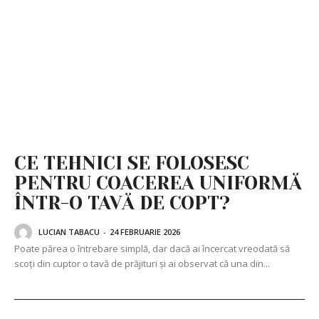
CE TEHNICI SE FOLOSESC
PENTRU COACEREA UNIFORMĂ
ÎNTR-O TAVĂ DE COPT?
LUCIAN TABACU
-
24 FEBRUARIE 2026
Poate părea o întrebare simplă, dar dacă ai încercat vreodată să
scoți din cuptor o tavă de prăjituri și ai observat că una din...