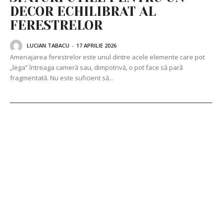
DECOR ECHILIBRAT AL
FERESTRELOR
LUCIAN TABACU
-
17 APRILIE 2026
Amenajarea ferestrelor este unul dintre acele elemente care pot
„lega” întreaga cameră sau, dimpotrivă, o pot face să pară
fragmentată. Nu este suficient să...