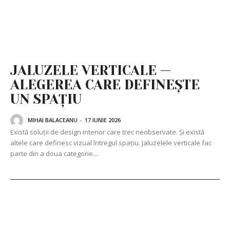
JALUZELE VERTICALE —
ALEGEREA CARE DEFINEȘTE
UN SPAȚIU
MIHAI BALACEANU
-
17 IUNIE 2026
Există soluții de design interior care trec neobservate. Și există
altele care definesc vizual întregul spațiu. Jaluzelele verticale fac
parte din a doua categorie....