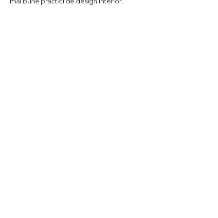
mai bune practici de design interior.
DESIGN INTERIOR
GRADINA SI EXTERIOR