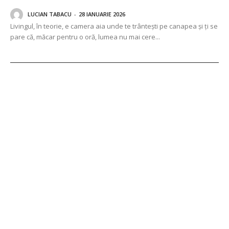
LUCIAN TABACU
-
28 IANUARIE 2026
Livingul, în teorie, e camera aia unde te trântești pe canapea și ți se
pare că, măcar pentru o oră, lumea nu mai cere...