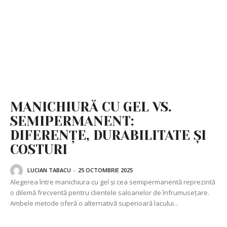
MANICHIURĂ CU GEL VS.
SEMIPERMANENT:
DIFERENȚE, DURABILITATE ȘI
COSTURI
LUCIAN TABACU
-
25 OCTOMBRIE 2025
Alegerea între manichiura cu gel și cea semipermanentă reprezintă
o dilemă frecventă pentru clientele saloanelor de înfrumusețare.
Ambele metode oferă o alternativă superioară lacului...