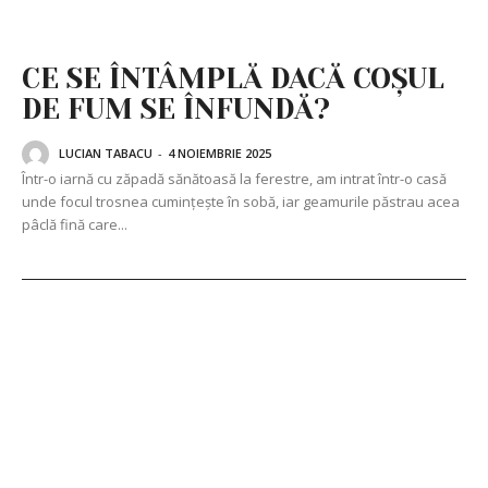
CE SE ÎNTÂMPLĂ DACĂ COȘUL
DE FUM SE ÎNFUNDĂ?
LUCIAN TABACU
-
4 NOIEMBRIE 2025
Într-o iarnă cu zăpadă sănătoasă la ferestre, am intrat într-o casă
unde focul trosnea cumințește în sobă, iar geamurile păstrau acea
pâclă fină care...