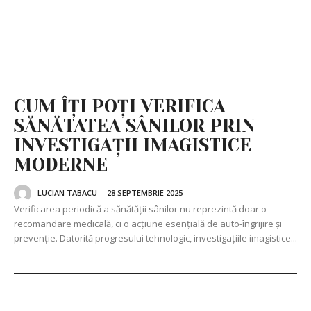
CUM ÎȚI POȚI VERIFICA
SĂNĂTATEA SÂNILOR PRIN
INVESTIGAȚII IMAGISTICE
MODERNE
LUCIAN TABACU
-
28 SEPTEMBRIE 2025
Verificarea periodică a sănătății sânilor nu reprezintă doar o
recomandare medicală, ci o acțiune esențială de auto-îngrijire și
prevenție. Datorită progresului tehnologic, investigațiile imagistice...