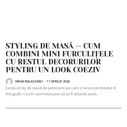
STYLING DE MASĂ — CUM
COMBINI MINI FURCULIȚELE
CU RESTUL DECORURILOR
PENTRU UN LOOK COEZIV
MIHAI BALACEANU
-
17 APRILIE 2026
Există un tip de masă de petrecere pe care o recunoști imediat în
fotografii. Cea în care totul pare să se fi adunat acolo...