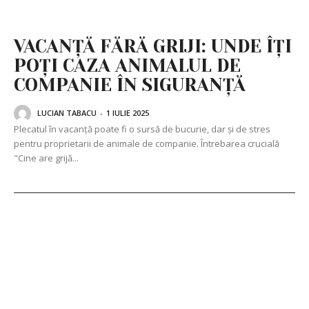
VACANȚĂ FĂRĂ GRIJI: UNDE ÎȚI
POȚI CAZA ANIMALUL DE
COMPANIE ÎN SIGURANȚĂ
LUCIAN TABACU
-
1 IULIE 2025
Plecatul în vacanță poate fi o sursă de bucurie, dar și de stres
pentru proprietarii de animale de companie. Întrebarea crucială
"Cine are grijă...