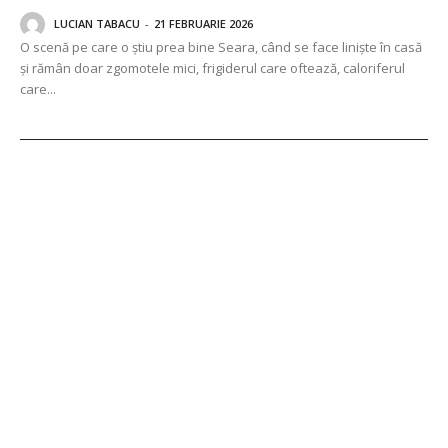
LUCIAN TABACU
-
21 FEBRUARIE 2026
O scenă pe care o știu prea bine Seara, când se face liniște în casă
și rămân doar zgomotele mici, frigiderul care oftează, caloriferul
care...