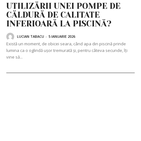
UTILIZĂRII UNEI POMPE DE
CĂLDURĂ DE CALITATE
INFERIOARĂ LA PISCINĂ?
LUCIAN TABACU
-
5 IANUARIE 2026
Există un moment, de obicei seara, când apa din piscină prinde
lumina ca o oglindă ușor tremurată și, pentru câteva secunde, îți
vine să...