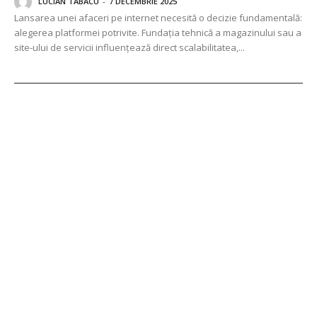
LUCIAN TABACU
-
7 DECEMBRIE 2025
Lansarea unei afaceri pe internet necesită o decizie fundamentală:
alegerea platformei potrivite. Fundația tehnică a magazinului sau a
site-ului de servicii influențează direct scalabilitatea,...