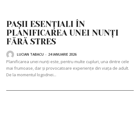
PAȘII ESENȚIALI ÎN
PLANIFICAREA UNEI NUNȚI
FĂRĂ STRES
LUCIAN TABACU
-
24 IANUARIE 2026
Planificarea unei nunți este, pentru multe cupluri, una dintre cele
mai frumoase, dar și provocatoare experiențe din viața de adult.
De la momentul logodnei...