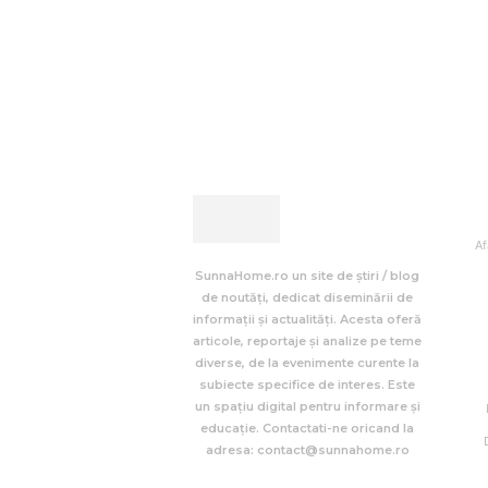
Af
SunnaHome.ro un site de știri / blog
de noutăți, dedicat diseminării de
informații și actualități. Acesta oferă
articole, reportaje și analize pe teme
diverse, de la evenimente curente la
subiecte specifice de interes. Este
un spațiu digital pentru informare și
educație. Contactati-ne oricand la
adresa: contact@sunnahome.ro