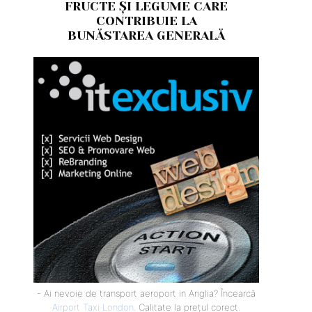
FRUCTE ȘI LEGUME CARE
CONTRIBUIE LA
BUNĂSTAREA GENERALĂ
- Ai nevoie de transport aeroport in Anglia? Încearcă
Airport Taxi London
. Calitate la prețul corect.