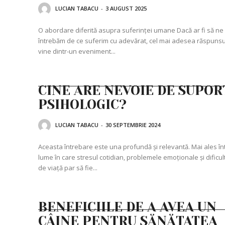
LUCIAN TABACU
-
3 AUGUST 2025
O abordare diferită asupra suferinței umane Dacă ar fi să ne
întrebăm de ce suferim cu adevărat, cel mai adesea răspunsu
vine dintr-un eveniment...
CINE ARE NEVOIE DE SUPOR
PSIHOLOGIC?
LUCIAN TABACU
-
30 SEPTEMBRIE 2024
Aceasta întrebare este una profundă și relevantă. Mai ales în
lume în care stresul cotidian, problemele emoționale și dificult
de viață par să fie...
BENEFICIILE DE A AVEA UN
CÂINE PENTRU SĂNĂTATEA