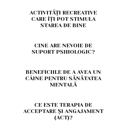
ACTIVITĂȚI RECREATIVE
CARE ÎȚI POT STIMULA
STAREA DE BINE
CINE ARE NEVOIE DE
SUPORT PSIHOLOGIC?
BENEFICIILE DE A AVEA UN
CÂINE PENTRU SĂNĂTATEA
MENTALĂ
CE ESTE TERAPIA DE
ACCEPTARE ȘI ANGAJAMENT
(ACT)?