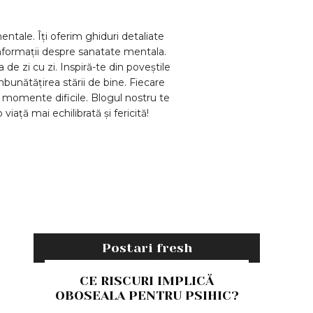
ntale. Îți oferim ghiduri detaliate
 informații despre sanatate mentala.
de zi cu zi. Inspiră-te din poveștile
mbunătățirea stării de bine. Fiecare
în momente dificile. Blogul nostru te
iață mai echilibrată și fericită!
Postari fresh
CE RISCURI IMPLICĂ
OBOSEALA PENTRU PSIHIC?