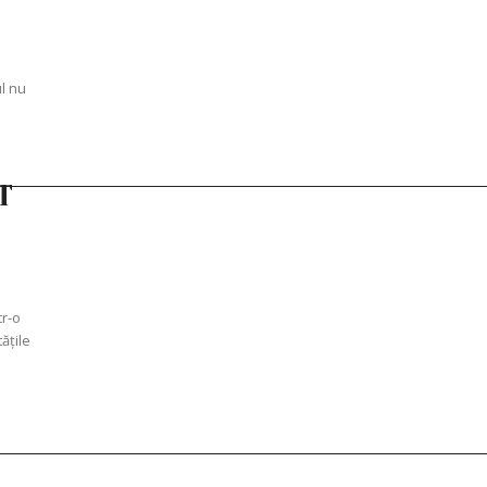
l nu
T
tr-o
ățile