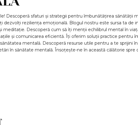
ALA
e! Descoperă sfaturi și strategii pentru îmbunătățirea sănătății me
 îți dezvolți reziliența emoțională. Blogul nostru este sursa ta de
 meditație. Descoperă cum să îți menții echilibrul mental în viața 
iile și comunicarea eficientă. Îți oferim soluții practice pentru î
ti sănătatea mentală. Descoperă resurse utile pentru a te sprijini 
etări în sănătate mentală. Însoțește-ne în această călătorie spre o v
T