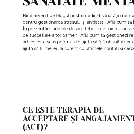
SANATATE MENT
Bine ai venit pe blogul nostru dedicat sănătății mental
pentru gestionarea stresului și anxietății. Află cum să
Îți prezentăm articole despre tehnici de mindfulness și
de succes ale altor oameni. Află cum să gestionezi relaț
articol este scris pentru a te ajuta să îți îmbunătățeș
ajută să fii mereu la curent cu ultimele noutăți și cerc
BEAUTY
SANATATE MENTALA
SPORT
CE ESTE TERAPIA DE
ACCEPTARE ȘI ANGAJAMEN
(ACT)?