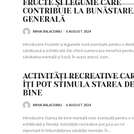
FRUCTE ȘI LEGUME CARE
CONTRIBUIE LA BUNĂSTARE
GENERALĂ
MIHAI BALACEANU
-
6 AUGUST 2024
Introducere Fructele și legumele sunt esențiale pentru o dietă
sănătoasă și echilibrată. Ele oferă numeroase beneficii pentr
sănătatea mentală și fizică. În acest articol, vom...
ACTIVITĂȚI RECREATIVE CA
ÎȚI POT STIMULA STAREA D
BINE
MIHAI BALACEANU
-
6 AUGUST 2024
Introducere Starea de bine mentală este esențială pentru o v
echilibrată și fericită. Activitățile recreative pot juca un rol
important în îmbunătățirea sănătății mentale. În...