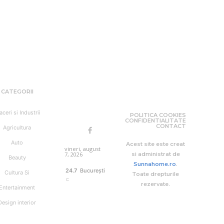
CATEGORII
aceri si Industrii
POLITICA COOKIES
CONFIDENTIALITATE
CONTACT
Agricultura
Auto
Acest site este creat
vineri, august
7, 2026
si administrat de
Beauty
Sunnahome.ro
.
24.7
București
Cultura Si
Toate drepturile
C
rezervate.
Entertainment
Design interior