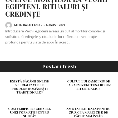
EGIPTENI. RITUALURI ȘI
CREDINȚE
MIHAI BALACEANU
-
5 AUGUST 2024
Introducere Vechii egipteni aveau un cult al morților complex și
sofisticat. Credințele și ritualurile lor reflectau o venerație
profundă pentru viața de apoi. În acest...
Postari fresh
EXISTĂ BĂCĂNII ONLINE
CULTUL LUI ZAMOLXIS DE
SPECIALIZATE PE
LA SARMIZEGETUSA REGIA:
PRODUSE ROMÂNEȘTI
RITURI DACICE
TRADIȚIONALE?
CUM VERIFICI RECENZIILE
AM STABILIT DATA PENTRU
UNEI FORMAȚII PENTRU
ZIUA CEA MARE! CE E DE
NUNTĂ?
FĂCUT MAI ÎNTÂI?