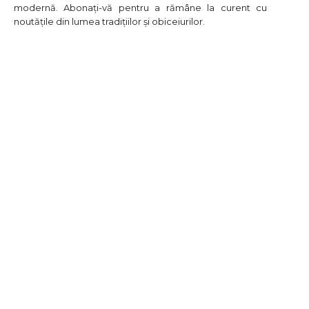
modernă. Abonați-vă pentru a rămâne la curent cu
noutățile din lumea tradițiilor și obiceiurilor.
FASHION
SHOWBIZ
TRADITII / OBICEIURI