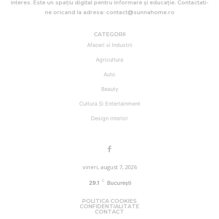
interes. Este un spațiu digital pentru informare și educație. Contactati-
ne oricand la adresa: contact@sunnahome.ro
CATEGORII
Afaceri si Industrii
Agricultura
Auto
Beauty
Cultura Si Entertainment
Design interior
vineri, august 7, 2026
C
29.1
București
POLITICA COOKIES
CONFIDENTIALITATE
CONTACT