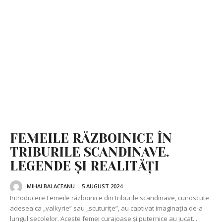
FEMEILE RĂZBOINICE ÎN
TRIBURILE SCANDINAVE.
LEGENDE ȘI REALITĂȚI
MIHAI BALACEANU
-
5 AUGUST 2024
Introducere Femeile războinice din triburile scandinave, cunoscute
adesea ca „valkyrie” sau „scuturițe”, au captivat imaginația de-a
lungul secolelor. Aceste femei curajoase și puternice au jucat...