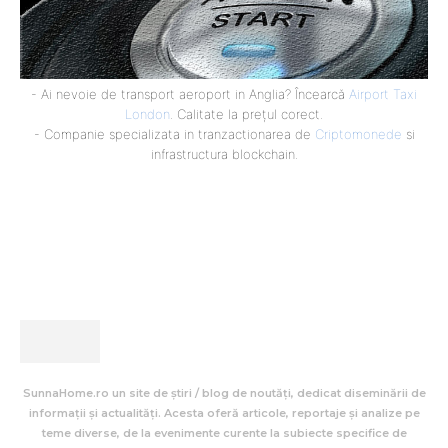
- Ai nevoie de transport aeroport in Anglia? Încearcă
Airport Taxi
London
. Calitate la prețul corect.
- Companie specializata in tranzactionarea de
Criptomonede
si
infrastructura blockchain.
SunnaHome.ro un site de știri / blog de noutăți, dedicat diseminării de
informații și actualități. Acesta oferă articole, reportaje și analize pe
teme diverse, de la evenimente curente la subiecte specifice de