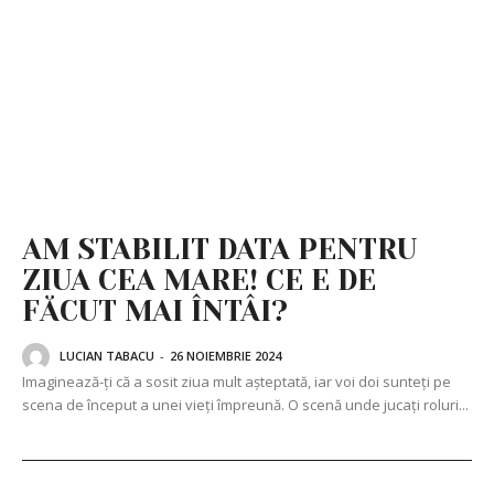
AM STABILIT DATA PENTRU
ZIUA CEA MARE! CE E DE
FĂCUT MAI ÎNTÂI?
LUCIAN TABACU
-
26 NOIEMBRIE 2024
Imaginează-ți că a sosit ziua mult așteptată, iar voi doi sunteți pe
scena de început a unei vieți împreună. O scenă unde jucați roluri...