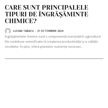
CARE SUNT PRINCIPALELE
TIPURI DE ÎNGRĂȘĂMINTE
CHIMICE?
LUCIAN TABACU
-
21 OCTOMBRIE 2024
Îngrășămintele chimice sunt o componentă esențială în agricultură.
Ele contribuie semnificativ la creșterea productivității și a calității
recoltelor. În plus, oferă plantelor nutrienții necesari...