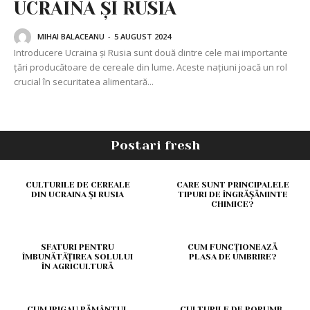
UCRAINA ȘI RUSIA
MIHAI BALACEANU
-
5 AUGUST 2024
Introducere Ucraina și Rusia sunt două dintre cele mai importante
țări producătoare de cereale din lume. Aceste națiuni joacă un rol
crucial în securitatea alimentară...
Postari fresh
CULTURILE DE CEREALE
CARE SUNT PRINCIPALELE
DIN UCRAINA ȘI RUSIA
TIPURI DE ÎNGRĂȘĂMINTE
CHIMICE?
SFATURI PENTRU
CUM FUNCȚIONEAZĂ
ÎMBUNĂTĂȚIREA SOLULUI
PLASA DE UMBRIRE?
ÎN AGRICULTURĂ
CUM IRIGAU PĂMÂNTUL
CULTURILE DE PORUMB.