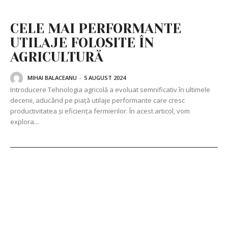
CELE MAI PERFORMANTE
UTILAJE FOLOSITE ÎN
AGRICULTURĂ
MIHAI BALACEANU
-
5 AUGUST 2024
Introducere Tehnologia agricolă a evoluat semnificativ în ultimele
decenii, aducând pe piață utilaje performante care cresc
productivitatea și eficiența fermierilor. În acest articol, vom
explora...