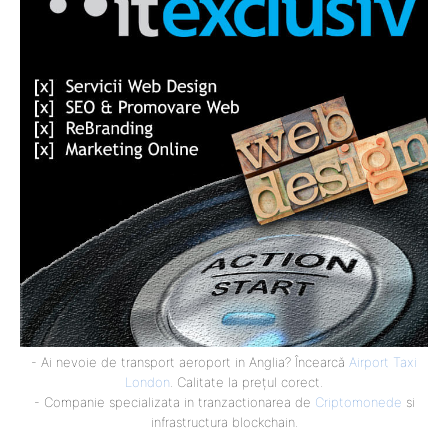
- Ai nevoie de transport aeroport in Anglia? Încearcă
Airport Taxi
London
. Calitate la prețul corect.
- Companie specializata in tranzactionarea de
Criptomonede
si
infrastructura blockchain.