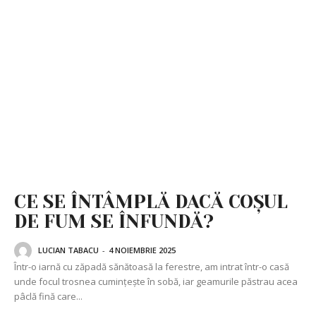
CE SE ÎNTÂMPLĂ DACĂ COȘUL
DE FUM SE ÎNFUNDĂ?
LUCIAN TABACU
-
4 NOIEMBRIE 2025
Într-o iarnă cu zăpadă sănătoasă la ferestre, am intrat într-o casă
unde focul trosnea cumințește în sobă, iar geamurile păstrau acea
pâclă fină care...