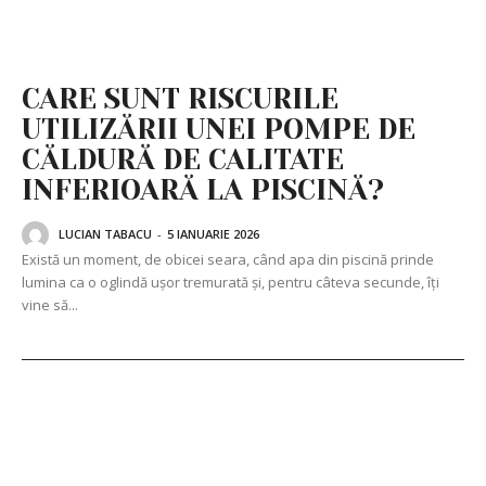
CARE SUNT RISCURILE
UTILIZĂRII UNEI POMPE DE
CĂLDURĂ DE CALITATE
INFERIOARĂ LA PISCINĂ?
LUCIAN TABACU
-
5 IANUARIE 2026
Există un moment, de obicei seara, când apa din piscină prinde
lumina ca o oglindă ușor tremurată și, pentru câteva secunde, îți
vine să...