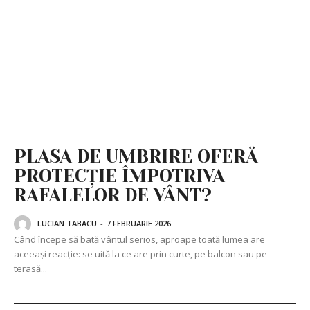
PLASA DE UMBRIRE OFERĂ
PROTECȚIE ÎMPOTRIVA
RAFALELOR DE VÂNT?
LUCIAN TABACU
-
7 FEBRUARIE 2026
Când începe să bată vântul serios, aproape toată lumea are
aceeași reacție: se uită la ce are prin curte, pe balcon sau pe
terasă...