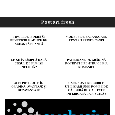
Postari fresh
TIPURI DE IEDERĂ ȘI
MODELE DE BALANSOARE
BENEFICIILE ADUCE DE
PENTRU PRISPA CASEI
ACEASTĂ PLANTĂ
CE SE ÎNTÂMPLĂ DACĂ
PAVILIOANE DE GRĂDINĂ
COȘUL DE FUM SE
POTRIVITE PENTRU CLIMA
ÎNFUNDĂ?
ROMANIEI
ALEI PIETRUITE ÎN
CARE SUNT RISCURILE
GRĂDINĂ. AVANTAJE ȘI
UTILIZĂRII UNEI POMPE DE
DEZAVANTAJE
CĂLDURĂ DE CALITATE
INFERIOARĂ LA PISCINĂ?