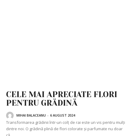
CELE MAI APRECIATE FLORI
PENTRU GRĂDINĂ
MIHAI BALACEANU
-
6 AUGUST 2024
Transformarea grădinii într-un colț de rai este un vis pentru mulți
dintre noi. O grădină plină de flori colorate și parfumate nu doar
că...