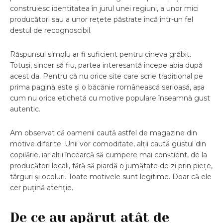
construiesc identitatea în jurul unei regiuni, a unor mici
producători sau a unor rețete păstrate încă într-un fel
destul de recognoscibil.
Răspunsul simplu ar fi suficient pentru cineva grăbit.
Totuși, sincer să fiu, partea interesantă începe abia după
acest da. Pentru că nu orice site care scrie tradițional pe
prima pagină este și o băcănie românească serioasă, așa
cum nu orice etichetă cu motive populare înseamnă gust
autentic.
Am observat că oamenii caută astfel de magazine din
motive diferite. Unii vor comoditate, alții caută gustul din
copilărie, iar alții încearcă să cumpere mai conștient, de la
producători locali, fără să piardă o jumătate de zi prin piețe,
târguri și ocoluri. Toate motivele sunt legitime. Doar că ele
cer puțină atenție.
De ce au apărut atât de