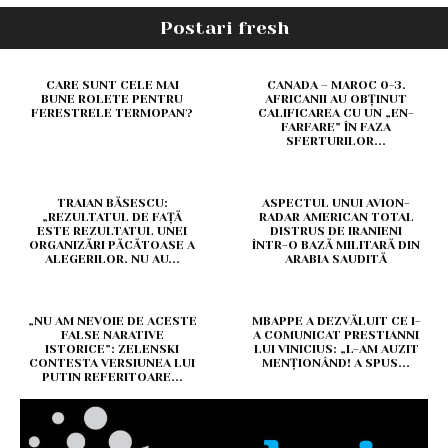
Postari fresh
CARE SUNT CELE MAI
CANADA – MAROC 0-3.
BUNE ROLETE PENTRU
AFRICANII AU OBȚINUT
FERESTRELE TERMOPAN?
CALIFICAREA CU UN „EN-
FARFARE” ÎN FAZA
SFERTURILOR...
TRAIAN BĂSESCU:
ASPECTUL UNUI AVION-
„REZULTATUL DE FAȚĂ
RADAR AMERICAN TOTAL
ESTE REZULTATUL UNEI
DISTRUS DE IRANIENI
ORGANIZĂRI PĂCĂTOASE A
ÎNTR-O BAZĂ MILITARĂ DIN
ALEGERILOR. NU AU...
ARABIA SAUDITĂ
„NU AM NEVOIE DE ACESTE
MBAPPE A DEZVĂLUIT CE I-
FALSE NARATIVE
A COMUNICAT PRESTIANNI
ISTORICE”: ZELENSKI
LUI VINICIUS: „L-AM AUZIT
CONTESTA VERSIUNEA LUI
MENȚIONÂND! A SPUS...
PUTIN REFERITOARE...