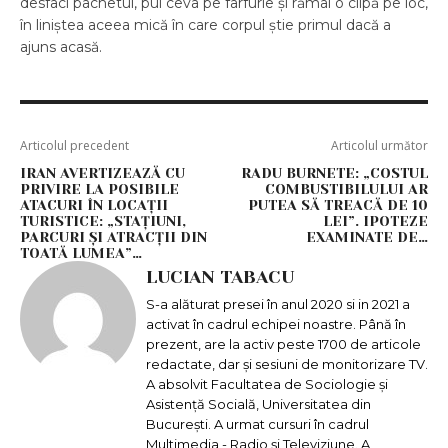
desfaci pachetul, pui ceva pe farfurie și rămâi o clipă pe loc,
în liniștea aceea mică în care corpul știe primul dacă a
ajuns acasă.
Articolul precedent
Articolul următor
IRAN AVERTIZEAZĂ CU
RADU BURNETE: „COSTUL
PRIVIRE LA POSIBILE
COMBUSTIBILULUI AR
ATACURI ÎN LOCAȚII
PUTEA SĂ TREACĂ DE 10
TURISTICE: „STAȚIUNI,
LEI”. IPOTEZE
PARCURI ȘI ATRACȚII DIN
EXAMINATE DE…
TOATĂ LUMEA”…
LUCIAN TABACU
S-a alăturat presei în anul 2020 si in 2021 a
activat în cadrul echipei noastre. Până în
prezent, are la activ peste 1700 de articole
redactate, dar și sesiuni de monitorizare TV.
A absolvit Facultatea de Sociologie și
Asistență Socială, Universitatea din
București. A urmat cursuri în cadrul
Multimedia - Radio și Televiziune. A