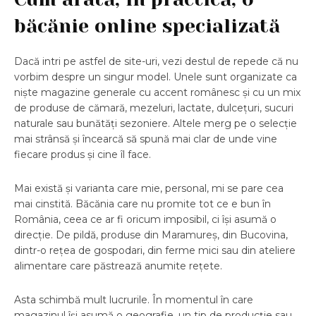
băcănie online specializată
Dacă intri pe astfel de site-uri, vezi destul de repede că nu
vorbim despre un singur model. Unele sunt organizate ca
niște magazine generale cu accent românesc și cu un mix
de produse de cămară, mezeluri, lactate, dulcețuri, sucuri
naturale sau bunătăți sezoniere. Altele merg pe o selecție
mai strânsă și încearcă să spună mai clar de unde vine
fiecare produs și cine îl face.
Mai există și varianta care mie, personal, mi se pare cea
mai cinstită. Băcănia care nu promite tot ce e bun în
România, ceea ce ar fi oricum imposibil, ci își asumă o
direcție. De pildă, produse din Maramureș, din Bucovina,
dintr-o rețea de gospodari, din ferme mici sau din ateliere
alimentare care păstrează anumite rețete.
Asta schimbă mult lucrurile. În momentul în care
magazinul își asumă o geografie, un tip de producție sau