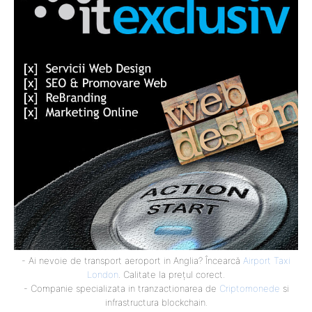
- Ai nevoie de transport aeroport in Anglia? Încearcă
Airport Taxi
London
. Calitate la prețul corect.
- Companie specializata in tranzactionarea de
Criptomonede
si
infrastructura blockchain.