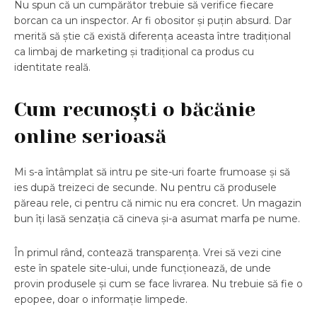
Nu spun că un cumpărător trebuie să verifice fiecare
borcan ca un inspector. Ar fi obositor și puțin absurd. Dar
merită să știe că există diferența aceasta între tradițional
ca limbaj de marketing și tradițional ca produs cu
identitate reală.
Cum recunoști o băcănie
online serioasă
Mi s-a întâmplat să intru pe site-uri foarte frumoase și să
ies după treizeci de secunde. Nu pentru că produsele
păreau rele, ci pentru că nimic nu era concret. Un magazin
bun îți lasă senzația că cineva și-a asumat marfa pe nume.
În primul rând, contează transparența. Vrei să vezi cine
este în spatele site-ului, unde funcționează, de unde
provin produsele și cum se face livrarea. Nu trebuie să fie o
epopee, doar o informație limpede.