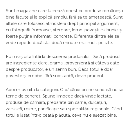
Sunt magazine care lucrează onest cu produse românești
bine făcute și le explică simplu, fără să te amețească. Sunt
altele care folosesc atmosfera drept principal argument,
cu fotografii frumoase, ștergare, lemn, povești cu bunici și
foarte puține informații concrete. Diferența dintre ele se
vede repede dacă stai două minute mai mult pe site.
Eu m-aș uita întâi la descrierea produsului. Dacă produsul
are ingrediente clare, gramaj, proveniență și câteva date
despre producător, e un semn bun. Dacă totul e doar
poveste și emoție, fără substanță, devin prudent.
Apoi m-aș uita la categorii. O băcănie online serioasă nu se
teme de concret. Spune limpede dacă vinde lactate,
produse de cămară, preparate din carne, dulcețuri,
zacuscă, miere, panificație sau specialități regionale. Când
totul e lăsat într-o ceață plăcută, ceva nu e așezat bine.