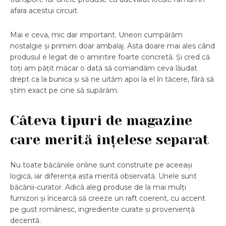
afara acestui circuit.
Mai e ceva, mic dar important. Uneori cumpărăm
nostalgie și primim doar ambalaj. Asta doare mai ales când
produsul e legat de o amintire foarte concretă. Și cred că
toți am pățit măcar o dată să comandăm ceva lăudat
drept ca la bunica și să ne uităm apoi la el în tăcere, fără să
știm exact pe cine să supărăm.
Câteva tipuri de magazine
care merită înțelese separat
Nu toate băcăniile online sunt construite pe aceeași
logică, iar diferența asta merită observată. Unele sunt
băcănii-curator. Adică aleg produse de la mai mulți
furnizori și încearcă să creeze un raft coerent, cu accent
pe gust românesc, ingrediente curate și proveniență
decentă.