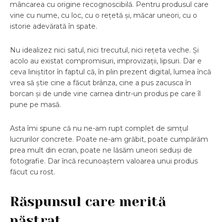
mâncarea cu origine recognoscibilă. Pentru produsul care
vine cu nume, cu loc, cu o rețetă și, măcar uneori, cu o
istorie adevărată în spate.
Nu idealizez nici satul, nici trecutul, nici rețeta veche. Și
acolo au existat compromisuri, improvizații, lipsuri. Dar e
ceva liniștitor în faptul că, în plin prezent digital, lumea încă
vrea să știe cine a făcut brânza, cine a pus zacusca în
borcan și de unde vine carnea dintr-un produs pe care îl
pune pe masă.
Asta îmi spune că nu ne-am rupt complet de simțul
lucrurilor concrete. Poate ne-am grăbit, poate cumpărăm
prea mult din ecran, poate ne lăsăm uneori seduși de
fotografie. Dar încă recunoaștem valoarea unui produs
făcut cu rost.
Răspunsul care merită
păstrat