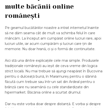
multe băcănii online
românești
Pe geamul bucătăriilor noastre a intrat internetul înainte
să ne dăm seama cât de mult va schimba felul în care
mâncăm. La început am cumpărat online lucruri rare, apoi
lucruri utile, iar acum cumpărăm și lucruri care țin de
memorie. Nu doar hrană, ci și o formă de continuitate.
Aici stă una dintre explicațiile cele mai simple. Produsele
tradiționale românești au ieșit de ceva vreme din logica
strict locală. Nu mai trebuie să ajungi neapărat în Bucovina
pentru o dulceață bună, în Maramureș pentru o slănină
făcută cum trebuie sau într-un sat din Ardeal pentru o
brânză care nu seamănă cu cele standardizate din
hipermarket. Băcănia online a scurtat drumul.
Dar nu este vorba doar despre distanță. E vorba și despre