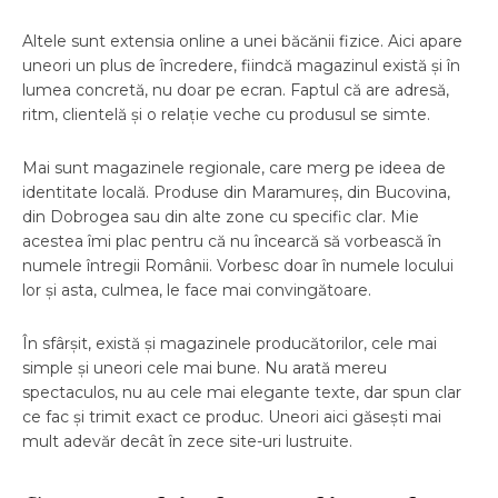
Altele sunt extensia online a unei băcănii fizice. Aici apare
uneori un plus de încredere, fiindcă magazinul există și în
lumea concretă, nu doar pe ecran. Faptul că are adresă,
ritm, clientelă și o relație veche cu produsul se simte.
Mai sunt magazinele regionale, care merg pe ideea de
identitate locală. Produse din Maramureș, din Bucovina,
din Dobrogea sau din alte zone cu specific clar. Mie
acestea îmi plac pentru că nu încearcă să vorbească în
numele întregii Românii. Vorbesc doar în numele locului
lor și asta, culmea, le face mai convingătoare.
În sfârșit, există și magazinele producătorilor, cele mai
simple și uneori cele mai bune. Nu arată mereu
spectaculos, nu au cele mai elegante texte, dar spun clar
ce fac și trimit exact ce produc. Uneori aici găsești mai
mult adevăr decât în zece site-uri lustruite.