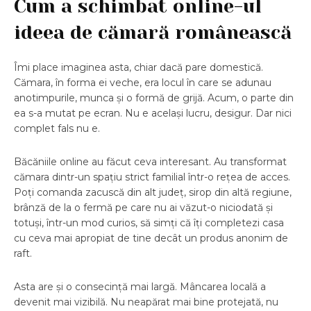
Cum a schimbat online-ul
ideea de cămară românească
Îmi place imaginea asta, chiar dacă pare domestică.
Cămara, în forma ei veche, era locul în care se adunau
anotimpurile, munca și o formă de grijă. Acum, o parte din
ea s-a mutat pe ecran. Nu e același lucru, desigur. Dar nici
complet fals nu e.
Băcăniile online au făcut ceva interesant. Au transformat
cămara dintr-un spațiu strict familial într-o rețea de acces.
Poți comanda zacuscă din alt județ, sirop din altă regiune,
brânză de la o fermă pe care nu ai văzut-o niciodată și
totuși, într-un mod curios, să simți că îți completezi casa
cu ceva mai apropiat de tine decât un produs anonim de
raft.
Asta are și o consecință mai largă. Mâncarea locală a
devenit mai vizibilă. Nu neapărat mai bine protejată, nu