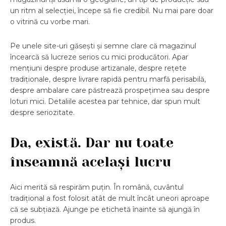
un ritm al selecției, începe să fie credibil. Nu mai pare doar
o vitrină cu vorbe mari.
Pe unele site-uri găsești și semne clare că magazinul
încearcă să lucreze serios cu mici producători. Apar
mențiuni despre produse artizanale, despre rețete
tradiționale, despre livrare rapidă pentru marfă perisabilă,
despre ambalare care păstrează prospețimea sau despre
loturi mici. Detaliile acestea par tehnice, dar spun mult
despre seriozitate.
Da, există. Dar nu toate
înseamnă același lucru
Aici merită să respirăm puțin. În română, cuvântul
tradițional a fost folosit atât de mult încât uneori aproape
că se subțiază. Ajunge pe etichetă înainte să ajungă în
produs.