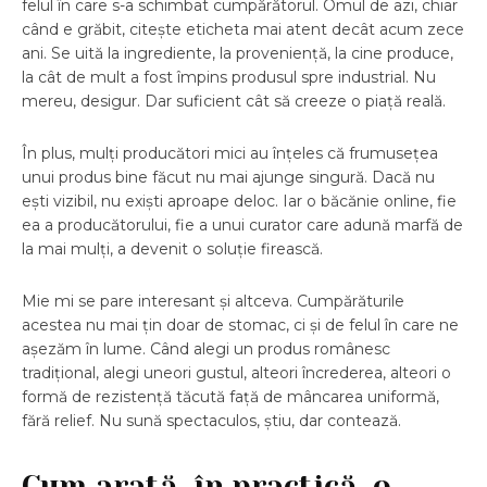
felul în care s-a schimbat cumpărătorul. Omul de azi, chiar
când e grăbit, citește eticheta mai atent decât acum zece
ani. Se uită la ingrediente, la proveniență, la cine produce,
la cât de mult a fost împins produsul spre industrial. Nu
mereu, desigur. Dar suficient cât să creeze o piață reală.
În plus, mulți producători mici au înțeles că frumusețea
unui produs bine făcut nu mai ajunge singură. Dacă nu
ești vizibil, nu exiști aproape deloc. Iar o băcănie online, fie
ea a producătorului, fie a unui curator care adună marfă de
la mai mulți, a devenit o soluție firească.
Mie mi se pare interesant și altceva. Cumpărăturile
acestea nu mai țin doar de stomac, ci și de felul în care ne
așezăm în lume. Când alegi un produs românesc
tradițional, alegi uneori gustul, alteori încrederea, alteori o
formă de rezistență tăcută față de mâncarea uniformă,
fără relief. Nu sună spectaculos, știu, dar contează.
Cum arată, în practică, o