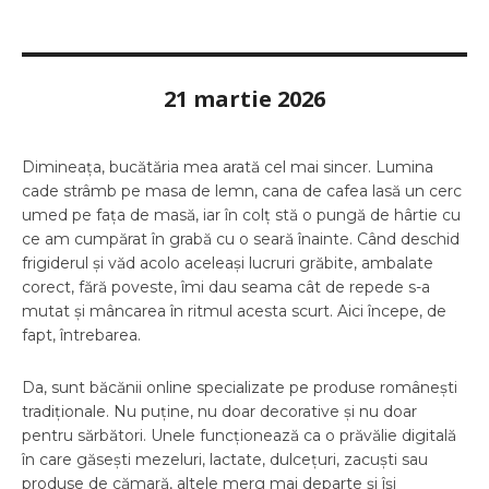
21 martie 2026
Dimineața, bucătăria mea arată cel mai sincer. Lumina
cade strâmb pe masa de lemn, cana de cafea lasă un cerc
umed pe fața de masă, iar în colț stă o pungă de hârtie cu
ce am cumpărat în grabă cu o seară înainte. Când deschid
frigiderul și văd acolo aceleași lucruri grăbite, ambalate
corect, fără poveste, îmi dau seama cât de repede s-a
mutat și mâncarea în ritmul acesta scurt. Aici începe, de
fapt, întrebarea.
Da, sunt băcănii online specializate pe produse românești
tradiționale. Nu puține, nu doar decorative și nu doar
pentru sărbători. Unele funcționează ca o prăvălie digitală
în care găsești mezeluri, lactate, dulcețuri, zacuști sau
produse de cămară, altele merg mai departe și își