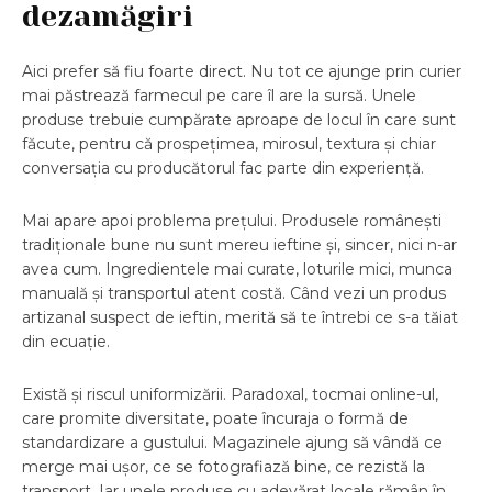
dezamăgiri
Aici prefer să fiu foarte direct. Nu tot ce ajunge prin curier
mai păstrează farmecul pe care îl are la sursă. Unele
produse trebuie cumpărate aproape de locul în care sunt
făcute, pentru că prospețimea, mirosul, textura și chiar
conversația cu producătorul fac parte din experiență.
Mai apare apoi problema prețului. Produsele românești
tradiționale bune nu sunt mereu ieftine și, sincer, nici n-ar
avea cum. Ingredientele mai curate, loturile mici, munca
manuală și transportul atent costă. Când vezi un produs
artizanal suspect de ieftin, merită să te întrebi ce s-a tăiat
din ecuație.
Există și riscul uniformizării. Paradoxal, tocmai online-ul,
care promite diversitate, poate încuraja o formă de
standardizare a gustului. Magazinele ajung să vândă ce
merge mai ușor, ce se fotografiază bine, ce rezistă la
transport. Iar unele produse cu adevărat locale rămân în