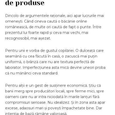
de produse
Dincolo de argumentele raționale, aici apar lucrurile mai
omenești. Când cineva caută o băcănie online
românească, de multe ori caută de fapt o punte. Între
prezentul lui foarte rapid și ceva mai vechi, mai
recognoscibil, mai așezat.
Pentru unii e vorba de gustul copilăriei. O dulceață care
seamănă cu cea făcută în casă, o zacuscă mai puțin
uniformă, o brânză care nu are textura perfectă de
laborator. Imperfecțiunea asta mică devine uneori proba
că nu mănânci ceva standard.
Pentru alții e un gest de susținere economică. Știu că
banii merg spre producători locali, spre ferme mici, spre
oameni care nu ar intra niciodată în marile lanțuri fără
compromisuri serioase. Nu idealizez. Și în zona asta apar
excese, adaosuri mari și povești împachetate bine. Dar
intenția de bază rămâne valoroasă.