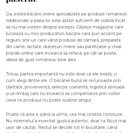
Da, există băcănii online specializate pe produse românești
tradiționale și piața lor este astăzi suficient de vizibilă încât
să nu mai vorbim despre excepții. Găsești magazine care
lucrează cu mici producători, băcănii care pun accent pe
regiuni, site-uri care vând produse de cămară, preparate
din carne, lactate, dulcețuri, miere sau panificație și chiar
prăvălii online care încearcă să refacă, pe cât se poate,
ideea de gust românesc bine ales.
Totuși, partea importantă nu este doar că ele există, ci
cum alegi dintre ele. O băcănie bună se recunoaște prin
claritate, proveniență, selecție coerentă, logistică serioasă
și un limbaj care nu încearcă să compenseze prin vorbe
ceea ce produsul nu poate susține singur.
Poate că asta e, până la urmă, cea mai cinstită concluzie.
Nu internetul a inventat gustul autentic, doar l-a făcut mai
ușor de căutat. Restul se decide tot în bucătărie, când