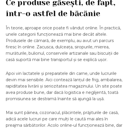
Ce produse găsești, de fapt,
într-o astfel de băcănie
În teorie, aproape orice poate fi vândut online. În practică,
unele categorii funcționează mai bine decât altele.
Produsele de cămară, de exemplu, au avut un parcurs
firesc în online. Zacusca, dulceața, siropurile, mierea,
murăturile, bulionul, conservele artizanale sau biscuiții de
casă suportă mai bine transportul și se explică ușor.
Apoi vin lactatele și preparatele din carne, unde lucrurile
devin mai sensibile. Aici contează lanțul de frig, ambalarea,
rapiditatea livrării și seriozitatea magazinului. Un site poate
avea produse bune, dar dacă logistica e neglijentă, toată
promisiunea se destramă înainte să ajungă la ușă.
Mai sunt pâinea, cozonacul, plăcintele, prăjiturile de casă,
adică acele lucruri pe care mulți le caută mai ales în
preajma sărbătorilor. Acolo online-ul funcționează bine, dar