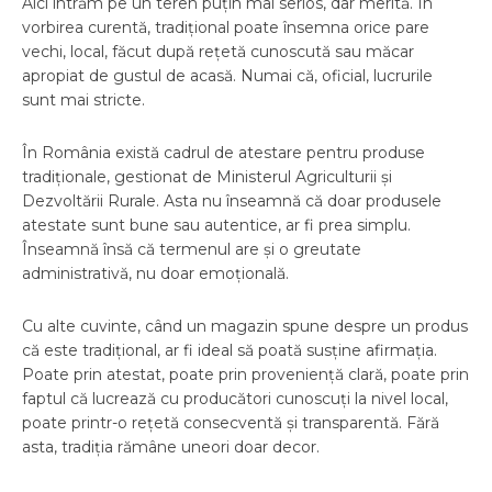
Aici intrăm pe un teren puțin mai serios, dar merită. În
vorbirea curentă, tradițional poate însemna orice pare
vechi, local, făcut după rețetă cunoscută sau măcar
apropiat de gustul de acasă. Numai că, oficial, lucrurile
sunt mai stricte.
În România există cadrul de atestare pentru produse
tradiționale, gestionat de Ministerul Agriculturii și
Dezvoltării Rurale. Asta nu înseamnă că doar produsele
atestate sunt bune sau autentice, ar fi prea simplu.
Înseamnă însă că termenul are și o greutate
administrativă, nu doar emoțională.
Cu alte cuvinte, când un magazin spune despre un produs
că este tradițional, ar fi ideal să poată susține afirmația.
Poate prin atestat, poate prin proveniență clară, poate prin
faptul că lucrează cu producători cunoscuți la nivel local,
poate printr-o rețetă consecventă și transparentă. Fără
asta, tradiția rămâne uneori doar decor.