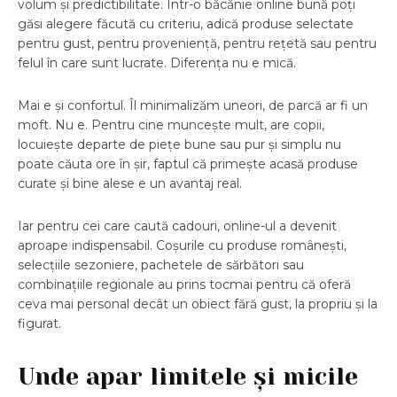
volum și predictibilitate. Într-o băcănie online bună poți
găsi alegere făcută cu criteriu, adică produse selectate
pentru gust, pentru proveniență, pentru rețetă sau pentru
felul în care sunt lucrate. Diferența nu e mică.
Mai e și confortul. Îl minimalizăm uneori, de parcă ar fi un
moft. Nu e. Pentru cine muncește mult, are copii,
locuiește departe de piețe bune sau pur și simplu nu
poate căuta ore în șir, faptul că primește acasă produse
curate și bine alese e un avantaj real.
Iar pentru cei care caută cadouri, online-ul a devenit
aproape indispensabil. Coșurile cu produse românești,
selecțiile sezoniere, pachetele de sărbători sau
combinațiile regionale au prins tocmai pentru că oferă
ceva mai personal decât un obiect fără gust, la propriu și la
figurat.
Unde apar limitele și micile