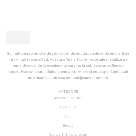
SunnaHome.ro un site de știri / blog de noutăți, dedicat diseminării de
informații și actualități. Acesta oferă articole, reportaje și analize pe
teme diverse, de la evenimente curente la subiecte specifice de
interes. Este un spațiu digital pentru informare și educație. Contactati-
ne oricand la adresa: contact@sunnahome.ro
CATEGORII
Afaceri si Industrii
Agricultura
Auto
Beauty
Cultura Si Entertainment