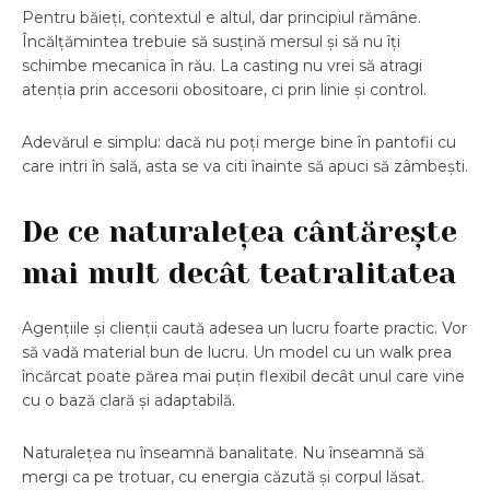
Pentru băieți, contextul e altul, dar principiul rămâne.
Încălțămintea trebuie să susțină mersul și să nu îți
schimbe mecanica în rău. La casting nu vrei să atragi
atenția prin accesorii obositoare, ci prin linie și control.
Adevărul e simplu: dacă nu poți merge bine în pantofii cu
care intri în sală, asta se va citi înainte să apuci să zâmbești.
De ce naturalețea cântărește
mai mult decât teatralitatea
Agențiile și clienții caută adesea un lucru foarte practic. Vor
să vadă material bun de lucru. Un model cu un walk prea
încărcat poate părea mai puțin flexibil decât unul care vine
cu o bază clară și adaptabilă.
Naturalețea nu înseamnă banalitate. Nu înseamnă să
mergi ca pe trotuar, cu energia căzută și corpul lăsat.