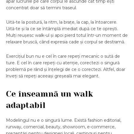
apar lucrurile pe care corpul le ascunde cât timp ești
concentrat doar să termini traseul.
Uită-te la postură, la ritm, la brațe, la cap, la întoarcere.
Uită-te și la ce se întâmplă imediat după ce te oprești.
Mulți reușesc walk-ul și apoi pierd totul într-un moment de
relaxare bruscă, când expresia cade și corpul se destramă.
Exercițiul bun nu e cel în care repeți mecanic o sută de
ture. E cel în care repeți cu atenție, corectezi o singură
problemă pe rând și înțelegi de ce o corectezi. Altfel, doar
înveți să repeți aceeași greșeală mai elegant.
Ce înseamnă un walk
adaptabil
Modelingul nu e o singură lume. Există fashion editorial,
runway, comercial, beauty, showroom, e-commerce,
prezentări pentru designeri locali, castinguri pentru