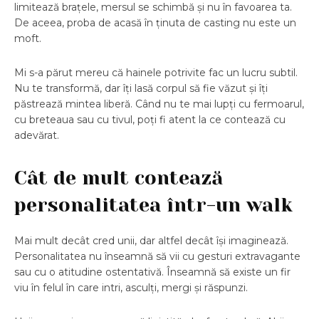
limitează brațele, mersul se schimbă și nu în favoarea ta.
De aceea, proba de acasă în ținuta de casting nu este un
moft.
Mi s-a părut mereu că hainele potrivite fac un lucru subtil.
Nu te transformă, dar îți lasă corpul să fie văzut și îți
păstrează mintea liberă. Când nu te mai lupți cu fermoarul,
cu breteaua sau cu tivul, poți fi atent la ce contează cu
adevărat.
Cât de mult contează
personalitatea într-un walk
Mai mult decât cred unii, dar altfel decât își imaginează.
Personalitatea nu înseamnă să vii cu gesturi extravagante
sau cu o atitudine ostentativă. Înseamnă să existe un fir
viu în felul în care intri, asculți, mergi și răspunzi.