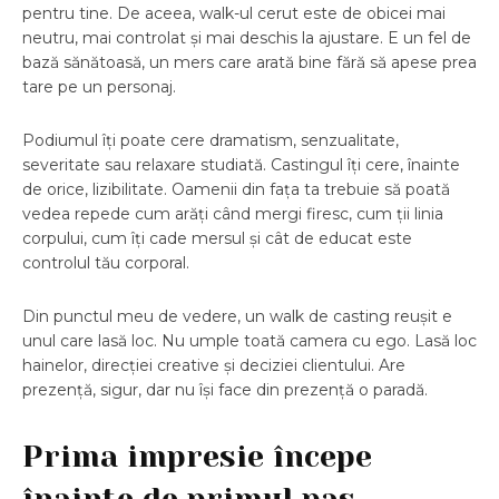
pentru tine. De aceea, walk-ul cerut este de obicei mai
neutru, mai controlat și mai deschis la ajustare. E un fel de
bază sănătoasă, un mers care arată bine fără să apese prea
tare pe un personaj.
Podiumul îți poate cere dramatism, senzualitate,
severitate sau relaxare studiată. Castingul îți cere, înainte
de orice, lizibilitate. Oamenii din fața ta trebuie să poată
vedea repede cum arăți când mergi firesc, cum ții linia
corpului, cum îți cade mersul și cât de educat este
controlul tău corporal.
Din punctul meu de vedere, un walk de casting reușit e
unul care lasă loc. Nu umple toată camera cu ego. Lasă loc
hainelor, direcției creative și deciziei clientului. Are
prezență, sigur, dar nu își face din prezență o paradă.
Prima impresie începe
înainte de primul pas