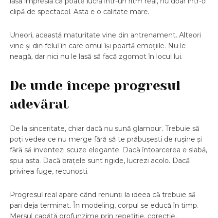
lasă impresia că poate lucra într-un ritm real, nu doar într-o
clipă de spectacol. Asta e o calitate mare.
Uneori, această maturitate vine din antrenament. Alteori
vine și din felul în care omul își poartă emoțiile. Nu le
neagă, dar nici nu le lasă să facă zgomot în locul lui.
De unde începe progresul
adevărat
De la sinceritate, chiar dacă nu sună glamour. Trebuie să
poți vedea ce nu merge fără să te prăbușești de rușine și
fără să inventezi scuze elegante. Dacă întoarcerea e slabă,
spui asta. Dacă brațele sunt rigide, lucrezi acolo. Dacă
privirea fuge, recunoști.
Progresul real apare când renunți la ideea că trebuie să
pari deja terminat. În modeling, corpul se educă în timp.
Mersul capătă profunzime prin repetiție, corecție,