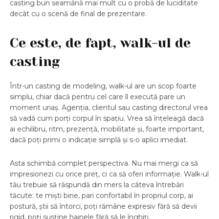
casting bun seamănă mai mult cu o probă de luciditate
decât cu o scenă de final de prezentare.
Ce este, de fapt, walk-ul de
casting
Într-un casting de modeling, walk-ul are un scop foarte
simplu, chiar dacă pentru cel care îl execută pare un
moment uriaș. Agenția, clientul sau casting directorul vrea
să vadă cum porți corpul în spațiu. Vrea să înțeleagă dacă
ai echilibru, ritm, prezență, mobilitate și, foarte important,
dacă poți primi o indicație simplă și s-o aplici imediat.
Asta schimbă complet perspectiva. Nu mai mergi ca să
impresionezi cu orice preț, ci ca să oferi informație. Walk-ul
tău trebuie să răspundă din mers la câteva întrebări
tăcute: te miști bine, pari confortabil în propriul corp, ai
postură, știi să întorci, poți rămâne expresiv fără să devii
rigid, poți susține hainele fără să le înghiți.