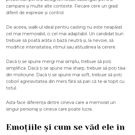
campanii și multe alte contexte. Fiecare cere un grad
diferit de expresie și control.
De aceea, walk-ul ideal pentru casting nu este neapărat
cel mai memorabil, ci cel mai adaptabil. Un candidat bun
trebuie să poată arăta o bază neutră și, la nevoie, să
modifice intensitatea, ritmul sau atitudinea la cerere.
Dacă ți se spune mergi mai simplu, trebuie să poți
simplifica. Dacă ți se spune mai sharp, trebuie să poți tăia
din moliciune. Dacă ți se spune mai soft, trebuie să poți
coborî agresivitatea din mers fără să pari că te-ai topit cu
totul.
Asta face diferența dintre cineva care a memorat un
singur personaj și cineva care poate lucra.
Emoțiile și cum se văd ele în