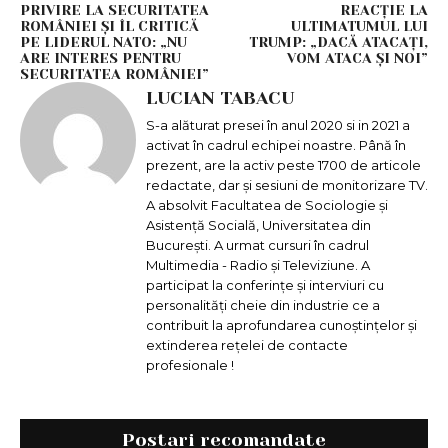
PRIVIRE LA SECURITATEA
REACȚIE LA
ROMÂNIEI ȘI ÎL CRITICĂ
ULTIMATUMUL LUI
PE LIDERUL NATO: „NU
TRUMP: „DACĂ ATACAȚI,
ARE INTERES PENTRU
VOM ATACA ȘI NOI”
SECURITATEA ROMÂNIEI”
LUCIAN TABACU
S-a alăturat presei în anul 2020 si in 2021 a
activat în cadrul echipei noastre. Până în
prezent, are la activ peste 1700 de articole
redactate, dar și sesiuni de monitorizare TV.
A absolvit Facultatea de Sociologie și
Asistență Socială, Universitatea din
București. A urmat cursuri în cadrul
Multimedia - Radio și Televiziune. A
participat la conferințe și interviuri cu
personalități cheie din industrie ce a
contribuit la aprofundarea cunoștințelor și
extinderea rețelei de contacte
profesionale !
Postari recomandate