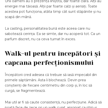
Unii oameni au o prezență liniștită, dar foarte clară. Alții au
energie mai tăioasă. Alții par foarte calzi și aerisiți. Toate
acestea pot funcționa, atâta timp cât sunt stăpânite și nu
scapă din mână.
La casting, personalitatea bună este aceea care nu
sabotează cerința. Ea se simte, dar nu acoperă tot. Ca un
parfum discret, nu ca ceva turnat în exces.
Walk-ul pentru începători și
capcana perfecționismului
Începătorii cred adesea că trebuie să iasă impecabil din
primele săptămâni. Asta îi blochează. Devin prea
conștienți de fiecare centimetru din corp și, în loc să
curgă, se fragmentează.
Mai util ar fi să caute consistență, nu perfecțiune. Adică să
poată face de zece ori un walk curat, apropiat ca ritm și