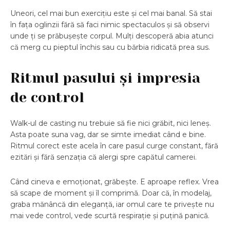
Uneori, cel mai bun exercițiu este și cel mai banal. Să stai
în fața oglinzii fără să faci nimic spectaculos și să observi
unde ți se prăbușește corpul. Mulți descoperă abia atunci
că merg cu pieptul închis sau cu bărbia ridicată prea sus.
Ritmul pasului și impresia
de control
Walk-ul de casting nu trebuie să fie nici grăbit, nici leneș.
Asta poate suna vag, dar se simte imediat când e bine.
Ritmul corect este acela în care pasul curge constant, fără
ezitări și fără senzația că alergi spre capătul camerei.
Când cineva e emoționat, grăbește. E aproape reflex. Vrea
să scape de moment și îl comprimă. Doar că, în modelaj,
graba mănâncă din eleganță, iar omul care te privește nu
mai vede control, vede scurtă respirație și puțină panică.