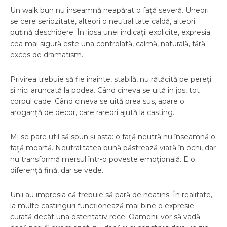
Un walk bun nu înseamnă neapărat o față severă. Uneori
se cere seriozitate, alteori o neutralitate caldă, alteori
puțină deschidere. În lipsa unei indicații explicite, expresia
cea mai sigură este una controlată, calmă, naturală, fără
exces de dramatism.
Privirea trebuie să fie înainte, stabilă, nu rătăcită pe pereți
și nici aruncată la podea. Când cineva se uită în jos, tot
corpul cade. Când cineva se uită prea sus, apare o
aroganță de decor, care rareori ajută la casting.
Mi se pare util să spun și asta: o față neutră nu înseamnă o
față moartă. Neutralitatea bună păstrează viață în ochi, dar
nu transformă mersul într-o poveste emoțională. E o
diferență fină, dar se vede.
Unii au impresia că trebuie să pară de neatins. În realitate,
la multe castinguri funcționează mai bine o expresie
curată decât una ostentativ rece. Oamenii vor să vadă