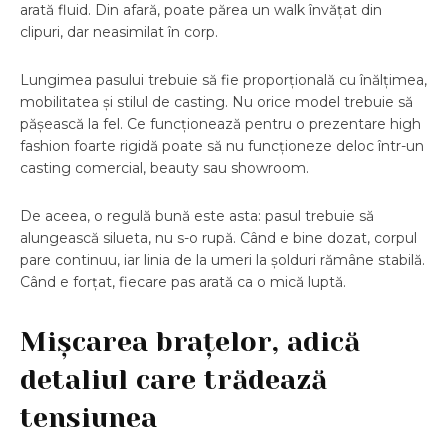
arată fluid. Din afară, poate părea un walk învățat din
clipuri, dar neasimilat în corp.
Lungimea pasului trebuie să fie proporțională cu înălțimea,
mobilitatea și stilul de casting. Nu orice model trebuie să
pășească la fel. Ce funcționează pentru o prezentare high
fashion foarte rigidă poate să nu funcționeze deloc într-un
casting comercial, beauty sau showroom.
De aceea, o regulă bună este asta: pasul trebuie să
alungească silueta, nu s-o rupă. Când e bine dozat, corpul
pare continuu, iar linia de la umeri la șolduri rămâne stabilă.
Când e forțat, fiecare pas arată ca o mică luptă.
Mișcarea brațelor, adică
detaliul care trădează
tensiunea