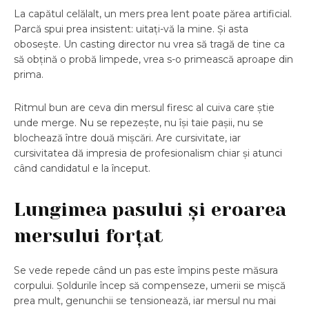
La capătul celălalt, un mers prea lent poate părea artificial.
Parcă spui prea insistent: uitați-vă la mine. Și asta
obosește. Un casting director nu vrea să tragă de tine ca
să obțină o probă limpede, vrea s-o primească aproape din
prima.
Ritmul bun are ceva din mersul firesc al cuiva care știe
unde merge. Nu se repezește, nu își taie pașii, nu se
blochează între două mișcări. Are cursivitate, iar
cursivitatea dă impresia de profesionalism chiar și atunci
când candidatul e la început.
Lungimea pasului și eroarea
mersului forțat
Se vede repede când un pas este împins peste măsura
corpului. Șoldurile încep să compenseze, umerii se mișcă
prea mult, genunchii se tensionează, iar mersul nu mai