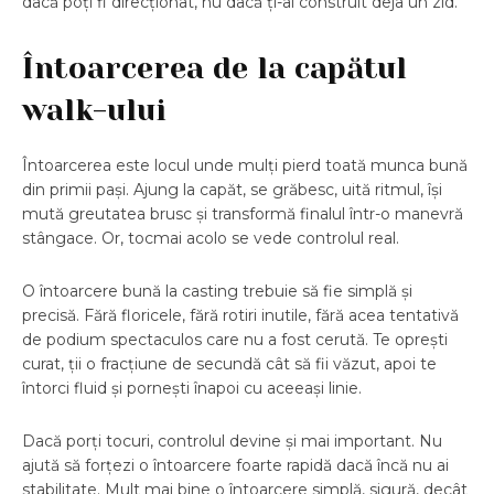
dacă poți fi direcționat, nu dacă ți-ai construit deja un zid.
Întoarcerea de la capătul
walk-ului
Întoarcerea este locul unde mulți pierd toată munca bună
din primii pași. Ajung la capăt, se grăbesc, uită ritmul, își
mută greutatea brusc și transformă finalul într-o manevră
stângace. Or, tocmai acolo se vede controlul real.
O întoarcere bună la casting trebuie să fie simplă și
precisă. Fără floricele, fără rotiri inutile, fără acea tentativă
de podium spectaculos care nu a fost cerută. Te oprești
curat, ții o fracțiune de secundă cât să fii văzut, apoi te
întorci fluid și pornești înapoi cu aceeași linie.
Dacă porți tocuri, controlul devine și mai important. Nu
ajută să forțezi o întoarcere foarte rapidă dacă încă nu ai
stabilitate. Mult mai bine o întoarcere simplă, sigură, decât