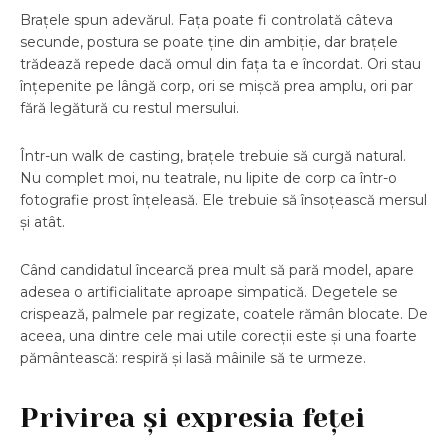
Brațele spun adevărul. Fața poate fi controlată câteva
secunde, postura se poate ține din ambiție, dar brațele
trădează repede dacă omul din fața ta e încordat. Ori stau
înțepenite pe lângă corp, ori se mișcă prea amplu, ori par
fără legătură cu restul mersului.
Într-un walk de casting, brațele trebuie să curgă natural.
Nu complet moi, nu teatrale, nu lipite de corp ca într-o
fotografie prost înțeleasă. Ele trebuie să însoțească mersul
și atât.
Când candidatul încearcă prea mult să pară model, apare
adesea o artificialitate aproape simpatică. Degetele se
crispează, palmele par regizate, coatele rămân blocate. De
aceea, una dintre cele mai utile corecții este și una foarte
pământească: respiră și lasă mâinile să te urmeze.
Privirea și expresia feței