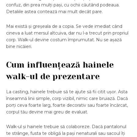
confuz, din prea mulți pași, cu ochii căutând podeaua.
Detaliile astea contează mai mult decât pare.
Mai există și greșeala de a copia. Se vede imediat când
cineva a luat mersul altcuiva, dar nu l-a trecut prin propriul
corp. Walk-ul devine costum împrumutat. Nu se așază
bine nicăieri.
Cum influențează hainele
walk-ul de prezentare
La casting, hainele trebuie să te ajute să fii citit ușor. Asta
înseamnă linii simple, corp vizibil, nimic care bruiază. Dacă
porți ceva foarte larg, foarte decorativ sau foarte încărcat,
corpul tău devine mai greu de evaluat.
Walk-ul și hainele trebuie să colaboreze. Dacă pantalonul
te strânge, fusta te obligă la pași nenaturali sau sacoul îți