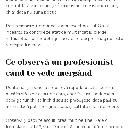
control, fără variații uriașe. În industrie, consistența e aur,
chiar dacă nu sună poetic.
Perfecționismul produce uneori exact opusul. Omul
încearcă să controleze atât de mult încât își pierde
naturalețea. Iar modelingul, deși pare despre imagine, este
și despre funcționalitate.
Ce observă un profesionist
când te vede mergând
Poate nu îți spune, dar observă repede dacă ai centru,
dacă îți stă bine capul pe corp, dacă îți susții abdomenul,
dacă genunchii se închid sau se prăbușesc, dacă pașii au
ritm și dacă poți menține aceeași calitate și la întoarcere.
Observă și dacă te asculți prea mult pe tine. Pare o
formulare ciudată, știu. Dar există candidați atât de ocupați