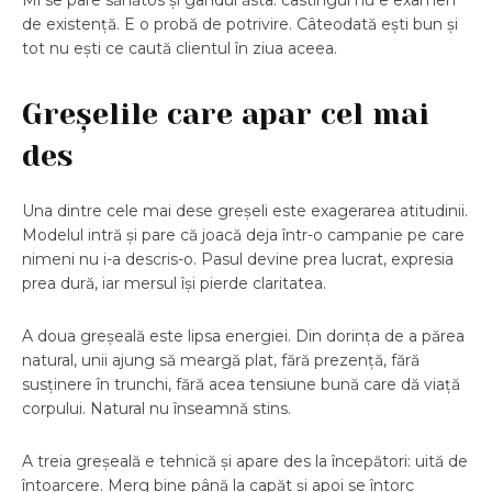
Mi se pare sănătos și gândul ăsta: castingul nu e examen
de existență. E o probă de potrivire. Câteodată ești bun și
tot nu ești ce caută clientul în ziua aceea.
Greșelile care apar cel mai
des
Una dintre cele mai dese greșeli este exagerarea atitudinii.
Modelul intră și pare că joacă deja într-o campanie pe care
nimeni nu i-a descris-o. Pasul devine prea lucrat, expresia
prea dură, iar mersul își pierde claritatea.
A doua greșeală este lipsa energiei. Din dorința de a părea
natural, unii ajung să meargă plat, fără prezență, fără
susținere în trunchi, fără acea tensiune bună care dă viață
corpului. Natural nu înseamnă stins.
A treia greșeală e tehnică și apare des la începători: uită de
întoarcere. Merg bine până la capăt și apoi se întorc