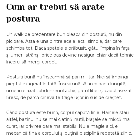
Cum ar trebui să arate
postura
Un walk de prezentare bun pleacă din postură, nu din
picioare. Asta e una dintre acele lecții simple, dar care
schimbă tot. Dacă spatele e prăbușit, gâtul împins în față
și umerii strânși, orice pas devine nesigur, chiar dacă tehnic
încerci să mergi corect.
Postura bună nu înseamnă să pari militar. Nici să împingi
pieptul exagerat în față. Înseamnă să ai coloana lungită,
umerii relaxați, abdomenul activ, gâtul liber și capul așezat
firesc, de parcă cineva te trage ușor în sus de creștet.
Când postura este bună, corpul capătă linie. Hainele stau
altfel, bazinul nu se mai clatină inutil, brațele se mișcă mai
curat, iar privirea pare mai stabilă. Nu e magie aici, e
mecanică fină a corpului și puțină disciplină repetată zilnic.