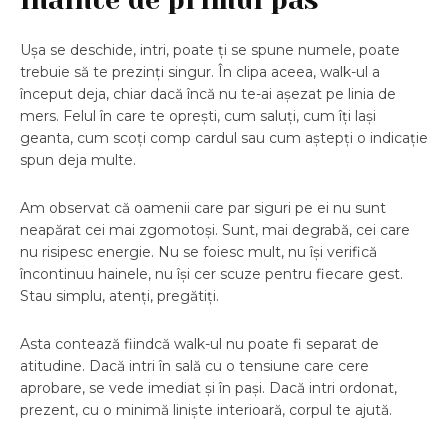
Ușa se deschide, intri, poate ți se spune numele, poate
trebuie să te prezinți singur. În clipa aceea, walk-ul a
început deja, chiar dacă încă nu te-ai așezat pe linia de
mers. Felul în care te oprești, cum saluți, cum îți lași
geanta, cum scoți comp cardul sau cum aștepți o indicație
spun deja multe.
Am observat că oamenii care par siguri pe ei nu sunt
neapărat cei mai zgomotoși. Sunt, mai degrabă, cei care
nu risipesc energie. Nu se foiesc mult, nu își verifică
încontinuu hainele, nu își cer scuze pentru fiecare gest.
Stau simplu, atenți, pregătiți.
Asta contează fiindcă walk-ul nu poate fi separat de
atitudine. Dacă intri în sală cu o tensiune care cere
aprobare, se vede imediat și în pași. Dacă intri ordonat,
prezent, cu o minimă liniște interioară, corpul te ajută.