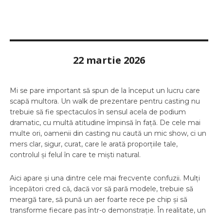
22 martie 2026
Mi se pare important să spun de la început un lucru care
scapă multora. Un walk de prezentare pentru casting nu
trebuie să fie spectaculos în sensul acela de podium
dramatic, cu multă atitudine împinsă în față. De cele mai
multe ori, oamenii din casting nu caută un mic show, ci un
mers clar, sigur, curat, care le arată proporțiile tale,
controlul și felul în care te miști natural.
Aici apare și una dintre cele mai frecvente confuzii. Mulți
începători cred că, dacă vor să pară modele, trebuie să
meargă tare, să pună un aer foarte rece pe chip și să
transforme fiecare pas într-o demonstrație. În realitate, un