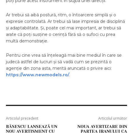
poți pune acest instrument în slujba unei direcții.
Ar trebui să aibă postură, ritm, o întoarcere simplă și o
expresie controlată. Ar trebui să lase impresia de disciplină
și adaptabilitate. Și, poate cel mai important, ar trebui să
arate că poți susține o cerință fără să o sufoci cu prea
multă demonstrație.
Pentru cine vrea să înțeleagă mai bine mediul în care se
judecă astfel de lucruri și să vadă cum se prezintă o
agenție din zona asta, merită aruncată o privire aici:
https://www.newmodels.ro/
.
Articolul precedent
Articolul următor
BĂSESCU LANSEAZĂ UN
NOUA AVERTIZARE DIN
NOU AVERTISMENT CU
PARTEA IRANULUI CA