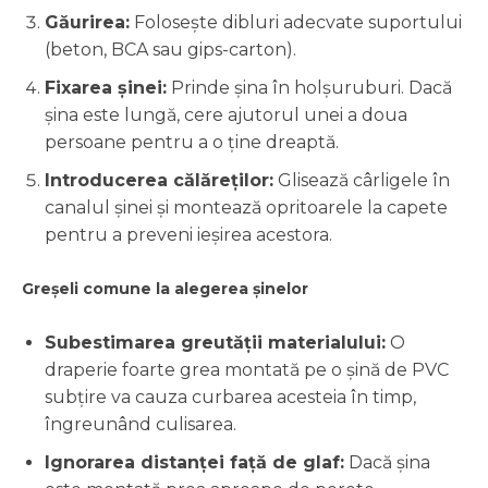
Găurirea:
Folosește dibluri adecvate suportului
(beton, BCA sau gips-carton).
Fixarea șinei:
Prinde șina în holșuruburi. Dacă
șina este lungă, cere ajutorul unei a doua
persoane pentru a o ține dreaptă.
Introducerea călăreților:
Glisează cârligele în
canalul șinei și montează opritoarele la capete
pentru a preveni ieșirea acestora.
Greșeli comune la alegerea șinelor
Subestimarea greutății materialului:
O
draperie foarte grea montată pe o șină de PVC
subțire va cauza curbarea acesteia în timp,
îngreunând culisarea.
Ignorarea distanței față de glaf:
Dacă șina