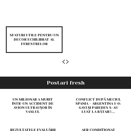
SFATURI UTILE PENTRU UN
DECOR ECHILIBRAT AL
FERESTRELOR
Postari fresh
UN MILIONAR A MURIT
CONFLICT DUPĂ MECIUL
ÎNTR-UN ACCIDENT DE
SPANIA – ARGENTINA 1-0:
AVION ULTRAUȘOR ÎN
GAVI ȘI PAREDES S-AU
VASLUI.
LUAT LA BĂTAIE!...
REZULTATELE EVALUĂRII
AER CONDIȚIONAT