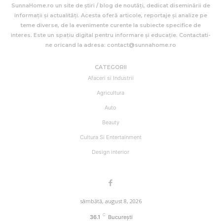
SunnaHome.ro un site de știri / blog de noutăți, dedicat diseminării de
informații și actualități. Acesta oferă articole, reportaje și analize pe
teme diverse, de la evenimente curente la subiecte specifice de
interes. Este un spațiu digital pentru informare și educație. Contactati-
ne oricand la adresa: contact@sunnahome.ro
CATEGORII
Afaceri si Industrii
Agricultura
Auto
Beauty
Cultura Si Entertainment
Design interior
sâmbătă, august 8, 2026
C
36.1
București