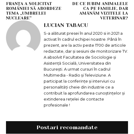
FRANȚA A SOLICITAT
DE CE IUBIM ANIMALELE
ROMÂNIEI SĂ ABORDEZE
CA PE FAMILIE, DAR
TEMA „UMBRELEI
AMÂNĂM VIZITELE LA
NUCLEARE”
VETERINAR?
LUCIAN TABACU
S-a alăturat presei în anul 2020 si in 2021 a
activat în cadrul echipei noastre. Până în
prezent, are la activ peste 1700 de articole
redactate, dar și sesiuni de monitorizare TV.
A absolvit Facultatea de Sociologie și
Asistență Socială, Universitatea din
București. A urmat cursuri în cadrul
Multimedia - Radio și Televiziune. A
participat la conferințe și interviuri cu
personalități cheie din industrie ce a
contribuit la aprofundarea cunoștințelor și
extinderea rețelei de contacte
profesionale !
Postari recomandate