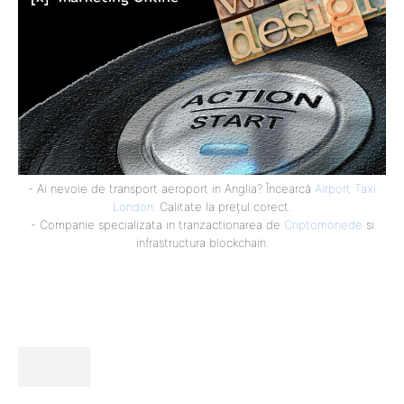
- Ai nevoie de transport aeroport in Anglia? Încearcă
Airport Taxi
London
. Calitate la prețul corect.
- Companie specializata in tranzactionarea de
Criptomonede
si
infrastructura blockchain.