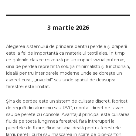
3 martie 2026
Alegerea sistemului de prindere pentru perdele și draperii
este la fel de importantă ca materialul textil ales. În timp
ce galeriile clasice mizează pe un impact vizual puternic,
șina de perdea reprezintă soluția minimalistă și funcțională,
ideală pentru interioarele moderne unde se dorește un
aspect curat, „invizibil” sau unde spațiul de deasupra
ferestrei este limitat.
Șina de perdea este un sistem de culisare discret, fabricat
de regulă din aluminiu sau PVC, montat direct pe tavan
sau pe perete cu console. Avantajul principal este culisarea
fluidă pe toată lungimea ferestrei, fără întreruperi la
punctele de fixare, fiind soluția ideală pentru ferestrele
largi, pereții curbi sau mascarea în scafe de gips-carton.