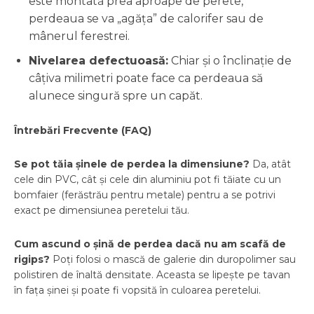
este montată prea aproape de perete,
perdeaua se va „agăța” de calorifer sau de
mânerul ferestrei.
Nivelarea defectuoasă:
Chiar și o înclinație de
câțiva milimetri poate face ca perdeaua să
alunece singură spre un capăt.
Întrebări Frecvente (FAQ)
Se pot tăia șinele de perdea la dimensiune?
Da, atât
cele din PVC, cât și cele din aluminiu pot fi tăiate cu un
bomfaier (ferăstrău pentru metale) pentru a se potrivi
exact pe dimensiunea peretelui tău.
Cum ascund o șină de perdea dacă nu am scafă de
rigips?
Poți folosi o mască de galerie din duropolimer sau
polistiren de înaltă densitate. Aceasta se lipește pe tavan
în fața șinei și poate fi vopsită în culoarea peretelui.