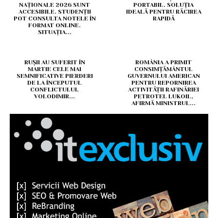
NAȚIONALE 2026 SUNT
PORTABIL. SOLUȚIA
ACCESIBILE. STUDENȚII
IDEALĂ PENTRU RĂCIREA
POT CONSULTA NOTELE ÎN
RAPIDĂ
FORMAT ONLINE.
SITUAȚIA...
RUȘII AU SUFERIT ÎN
ROMÂNIA A PRIMIT
MARTIE CELE MAI
CONSIMȚĂMÂNTUL
SEMNIFICATIVE PIERDERI
GUVERNULUI AMERICAN
DE LA ÎNCEPUTUL
PENTRU REPORNIREA
CONFLICTULUI.
ACTIVITĂȚII RAFINĂRIEI
VOLODIMIR...
PETROTEL LUKOIL,
AFIRMĂ MINISTRUL...