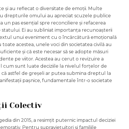
ate și au reflecat o diversitate de emoții. Multe
ru drepturile omului au apreciat scuzele publice
 un pas esențial spre reconciliere și refacerea
le statului. Ei au subliniat importanța recunoașterii
contextul unui eveniment cu o încărcătură emoțională
 toate acestea, unele voci din societatea civilă au
suficiente și că este necesar să se adopte măsuri
dente pe viitor. Acestea au cerut o revizuire a
 cum sunt luate deciziile la nivelul forțelor de
că astfel de greșeli ar putea submina dreptul la
anifestații pașnice, fundamentale într-o societate
ii Colectiv
dia din 2015, a resimțit puternic impactul deciziei
rativ. Pentru supraviețuitori și familiile