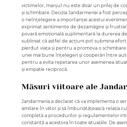
victimelor, marșul nu este doar un prilej de c
și schimbare. Decizia Jandarmeriei a fost percep
o neînțelegere a importanței acestui evenimen
exprimat sentimente de dezamăgire și frustrar
povară emoțională suplimentară la durerea dej
subliniat că astfel de acțiuni pot submina efor
pierdut viața și pentru a promova o schimbare r
unei mai bune înțelegeri și cooperări între autor
pentru a evita repetarea unor asemenea situații
și empatie reciprocă.
Măsuri viitoare ale Janda
Jandarmeria a declarat că va implementa o ser
similare în viitor și să îmbunătățească relația cu
completă a procedurilor și regulamentelor inte
constantă a acestora în toate situațiile. De as