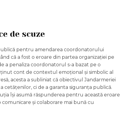
ce de scuze
 publică pentru amendarea coordonatorului
nd că a fost o eroare din partea organizației pe
 de a penaliza coordonatorul s-a bazat pe o
ținut cont de contextul emoțional și simbolic al
să, acesta a subliniat că obiectivul Jandarmeriei
a cetățenilor, ci de a garanta siguranța publică.
ituția își asumă răspunderea pentru această eroare
-o comunicare și colaborare mai bună cu