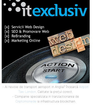
- Ai nevoie de transport aeroport in Anglia? Încearcă
Airport
Taxi London
. Calitate la prețul corect.
- Companie specializata in tranzactionarea de
Criptomonede
si infrastructura blockchain.