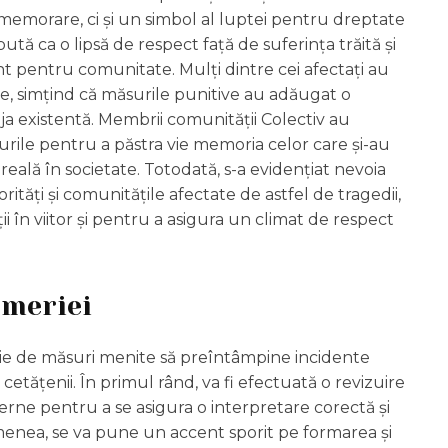
omemorare, ci și un simbol al luptei pentru dreptate
ută ca o lipsă de respect față de suferința trăită și
t pentru comunitate. Mulți dintre cei afectați au
e, simțind că măsurile punitive au adăugat o
a existentă. Membrii comunității Colectiv au
turile pentru a păstra vie memoria celor care și-au
eală în societate. Totodată, s-a evidențiat nevoia
ități și comunitățile afectate de astfel de tragedii,
 în viitor și pentru a asigura un climat de respect
rmeriei
ie de măsuri menite să preîntâmpine incidente
 cetățenii. În primul rând, va fi efectuată o revizuire
rne pentru a se asigura o interpretare corectă și
emenea, se va pune un accent sporit pe formarea și