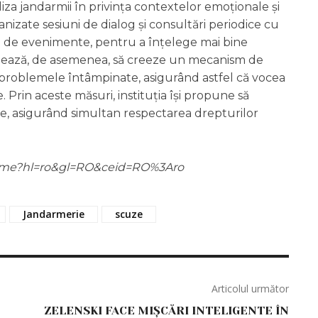
iza jandarmii în privința contextelor emoționale și
nizate sesiuni de dialog și consultări periodice cu
orii de evenimente, pentru a înțelege mai bine
ionează, de asemenea, să creeze un mecanism de
 problemele întâmpinate, asigurând astfel că vocea
. Prin aceste măsuri, instituția își propune să
e, asigurând simultan respectarea drepturilor
m/home?hl=ro&gl=RO&ceid=RO%3Aro
Jandarmerie
scuze
Articolul următor
ZELENSKI FACE MIȘCĂRI INTELIGENTE ÎN