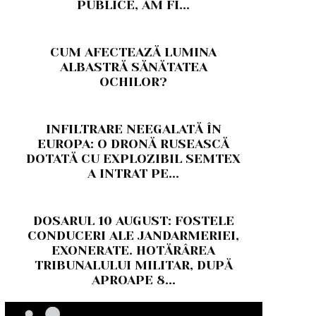
PUBLICE, AM FI...
CUM AFECTEAZĂ LUMINA
ALBASTRĂ SĂNĂTATEA
OCHILOR?
INFILTRARE NEEGALATĂ ÎN
EUROPA: O DRONĂ RUSEASCĂ
DOTATĂ CU EXPLOZIBIL SEMTEX
A INTRAT PE...
DOSARUL 10 AUGUST: FOSTELE
CONDUCERI ALE JANDARMERIEI,
EXONERATE. HOTĂRÂREA
TRIBUNALULUI MILITAR, DUPĂ
APROAPE 8...