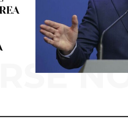
REA
A
RSE N