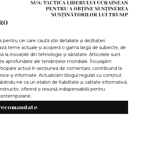
SUA: TACTICA LIDERULUI UCRAINEAN
PENTRU A OBȚINE SUSȚINEREA
SUSȚINĂTORILOR LUI TRUMP
RO
pentru cei care caută știri detaliate și dezbateri
ază teme actuale și acoperă o gamă largă de subiecte, de
ă la inovațiile din tehnologie și sănătate. Articolele sunt
ize aprofundate ale tendințelor mondiale. Încurajăm
articipare activă în secțiunea de comentarii, contribuind la
ice și informate. Actualizăm blogul regulat cu conținut
bilindu-ne ca un etalon de fiabilitate și calitate informativă.
structiv, oferind o resursă indispensabilă pentru
i contemporane.
 recomandate