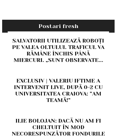
Postari fresh
SALVATORII UTILIZEAZĂ ROBOȚI
PE VALEA OLTULUI. TRAFICUL VA
RĂMÂNE ÎNCHIS PÂNĂ
MIERCURI. „SUNT OBSERVATE...
EXCLUSIV | VALERIU IFTIME A
INTERVENIT LIVE, DUPĂ 0-2 CU
UNIVERSITATEA CRAIOVA: ”AM
TEAMĂ!”
ILIE BOLOJAN: DACĂ NU AM FI
CHELTUIT ÎN MOD
NECORESPUNZĂTOR FONDURILE