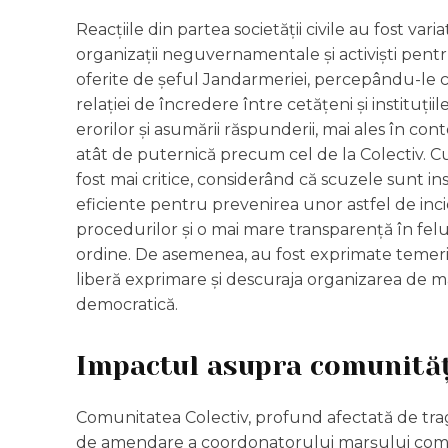
Reacțiile din partea societății civile au fost vari
organizații neguvernamentale și activiști pent
oferite de șeful Jandarmeriei, percepându-le ca
relației de încredere între cetățeni și instituții
erorilor și asumării răspunderii, mai ales în 
atât de puternică precum cel de la Colectiv. Cu
fost mai critice, considerând că scuzele sunt in
eficiente pentru prevenirea unor astfel de inci
procedurilor și o mai mare transparență în felul
ordine. De asemenea, au fost exprimate temeri 
liberă exprimare și descuraja organizarea de m
democratică.
Impactul asupra comunităț
Comunitatea Colectiv, profund afectată de trage
de amendare a coordonatorului marșului comemo