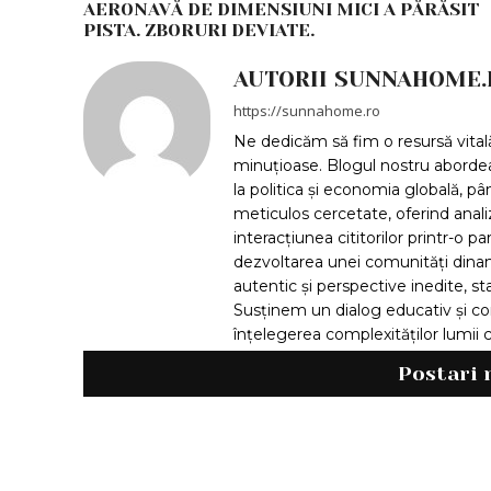
AERONAVĂ DE DIMENSIUNI MICI A PĂRĂSIT
PISTA. ZBORURI DEVIATE.
AUTORII SUNNAHOME.
https://sunnahome.ro
Ne dedicăm să fim o resursă vitală 
minuțioase. Blogul nostru aborde
la politica și economia globală, pân
meticulos cercetate, oferind anal
interacțiunea cititorilor printr-o p
dezvoltarea unei comunități dinam
autentic și perspective inedite, sta
Susținem un dialog educativ și con
înțelegerea complexităților lumi
Postari