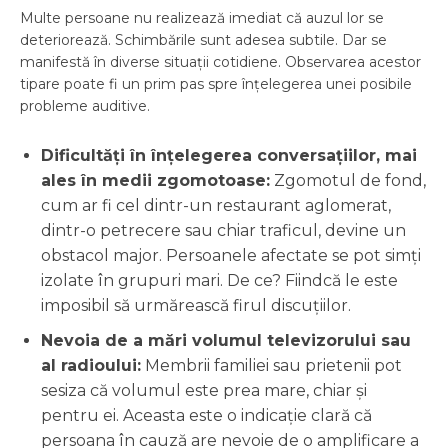
Multe persoane nu realizează imediat că auzul lor se
deteriorează. Schimbările sunt adesea subtile. Dar se
manifestă în diverse situații cotidiene. Observarea acestor
tipare poate fi un prim pas spre înțelegerea unei posibile
probleme auditive.
Dificultăți în înțelegerea conversațiilor, mai
ales în medii zgomotoase:
Zgomotul de fond,
cum ar fi cel dintr-un restaurant aglomerat,
dintr-o petrecere sau chiar traficul, devine un
obstacol major. Persoanele afectate se pot simți
izolate în grupuri mari. De ce? Fiindcă le este
imposibil să urmărească firul discuțiilor.
Nevoia de a mări volumul televizorului sau
al radioului:
Membrii familiei sau prietenii pot
sesiza că volumul este prea mare, chiar și
pentru ei. Aceasta este o indicație clară că
persoana în cauză are nevoie de o amplificare a