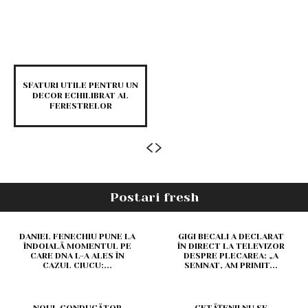
SFATURI UTILE PENTRU UN
DECOR ECHILIBRAT AL
FERESTRELOR
Postari fresh
DANIEL FENECHIU PUNE LA
GIGI BECALI A DECLARAT
ÎNDOIALĂ MOMENTUL PE
ÎN DIRECT LA TELEVIZOR
CARE DNA L-A ALES ÎN
DESPRE PLECAREA: „A
CAZUL CIUCU:...
SEMNAT, AM PRIMIT...