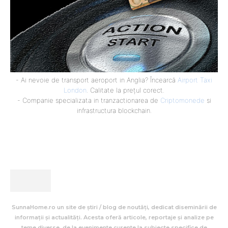
- Ai nevoie de transport aeroport in Anglia? Încearcă
Airport Taxi
London
. Calitate la prețul corect.
- Companie specializata in tranzactionarea de
Criptomonede
si
infrastructura blockchain.
SunnaHome.ro un site de știri / blog de noutăți, dedicat diseminării de
informații și actualități. Acesta oferă articole, reportaje și analize pe
teme diverse, de la evenimente curente la subiecte specifice de