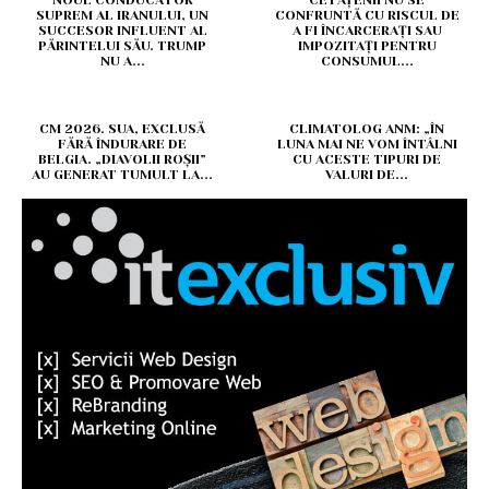
NOUL CONDUCĂTOR
CETĂȚENII NU SE
SUPREM AL IRANULUI, UN
CONFRUNTĂ CU RISCUL DE
SUCCESOR INFLUENT AL
A FI ÎNCARCERAȚI SAU
PĂRINTELUI SĂU. TRUMP
IMPOZITAȚI PENTRU
NU A...
CONSUMUL...
CM 2026. SUA, EXCLUSĂ
CLIMATOLOG ANM: „ÎN
FĂRĂ ÎNDURARE DE
LUNA MAI NE VOM ÎNTÂLNI
BELGIA. „DIAVOLII ROȘII”
CU ACESTE TIPURI DE
AU GENERAT TUMULT LA...
VALURI DE...