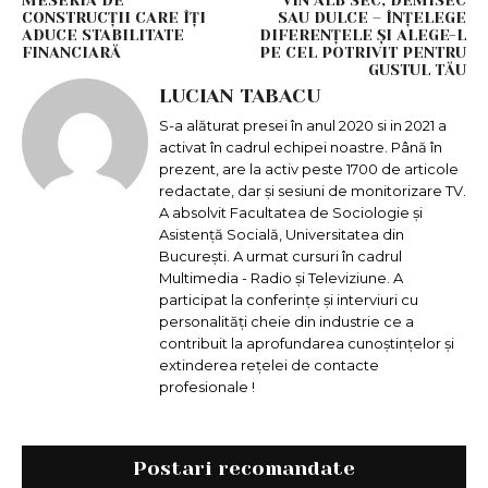
MESERIA DE
VIN ALB SEC, DEMISEC
CONSTRUCȚII CARE ÎȚI
SAU DULCE – ÎNȚELEGE
ADUCE STABILITATE
DIFERENȚELE ȘI ALEGE-L
FINANCIARĂ
PE CEL POTRIVIT PENTRU
GUSTUL TĂU
LUCIAN TABACU
S-a alăturat presei în anul 2020 si in 2021 a
activat în cadrul echipei noastre. Până în
prezent, are la activ peste 1700 de articole
redactate, dar și sesiuni de monitorizare TV.
A absolvit Facultatea de Sociologie și
Asistență Socială, Universitatea din
București. A urmat cursuri în cadrul
Multimedia - Radio și Televiziune. A
participat la conferințe și interviuri cu
personalități cheie din industrie ce a
contribuit la aprofundarea cunoștințelor și
extinderea rețelei de contacte
profesionale !
Postari recomandate