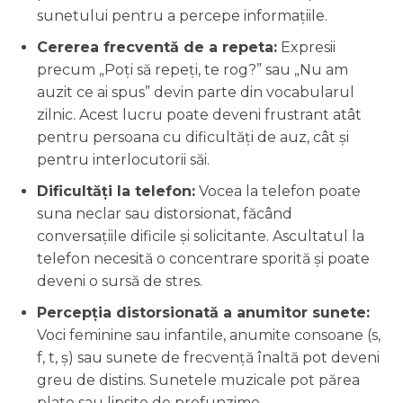
sunetului pentru a percepe informațiile.
Cererea frecventă de a repeta:
Expresii
precum „Poți să repeți, te rog?” sau „Nu am
auzit ce ai spus” devin parte din vocabularul
zilnic. Acest lucru poate deveni frustrant atât
pentru persoana cu dificultăți de auz, cât și
pentru interlocutorii săi.
Dificultăți la telefon:
Vocea la telefon poate
suna neclar sau distorsionat, făcând
conversațiile dificile și solicitante. Ascultatul la
telefon necesită o concentrare sporită și poate
deveni o sursă de stres.
Percepția distorsionată a anumitor sunete:
Voci feminine sau infantile, anumite consoane (s,
f, t, ș) sau sunete de frecvență înaltă pot deveni
greu de distins. Sunetele muzicale pot părea
plate sau lipsite de profunzime.