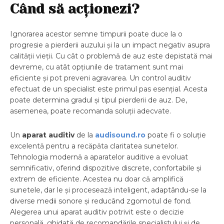
Când să acționezi?
Ignorarea acestor semne timpurii poate duce la o
progresie a pierderii auzului și la un impact negativ asupra
calității vieții. Cu cât o problemă de auz este depistată mai
devreme, cu atât opțiunile de tratament sunt mai
eficiente și pot preveni agravarea. Un control auditiv
efectuat de un specialist este primul pas esențial. Acesta
poate determina gradul și tipul pierderii de auz. De,
asemenea, poate recomanda soluții adecvate.
Un
aparat auditiv
de la
audisound.ro
poate fi o soluție
excelentă pentru a recăpăta claritatea sunetelor.
Tehnologia modernă a aparatelor auditive a evoluat
semnificativ, oferind dispozitive discrete, confortabile și
extrem de eficiente. Acestea nu doar că amplifică
sunetele, dar le și procesează inteligent, adaptându-se la
diverse medii sonore și reducând zgomotul de fond.
Alegerea unui aparat auditiv potrivit este o decizie
personală, ghidată de recomandările specialistului și de