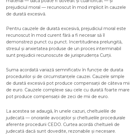
material — dacă poate fi dovedit și cuantificat — și
prejudiciul moral — recunoscut în mod implicit în cauzele
de durată excesivă.
Pentru cauzele de durată excesivă, prejudiciul moral este
recunoscut în mod curent fără a fi necesar să îl
demonstrezi punct cu punct. Incertitudinea prelungită,
stresul și anxietatea produse de un proces interminabil
sunt prejudicii recunoscute de jurisprudența Curții.
Suma acordată variază semnificativ în funcție de durata
procedurilor și de circumstanțele cauzei. Cauzele simple
de durată excesivă pot produce compensații de câteva mii
de euro. Cauzele complexe sau cele cu durată foarte mare
pot produce compensații de zeci de mii de euro.
La acestea se adaugă, în unele cazuri, cheltuielile de
judecată — onorariile avocaților și cheltuielile procedurale
aferente procedurii CEDO. Curtea acordă cheltuieli de
judecată dacă sunt dovedite, rezonabile și necesare.