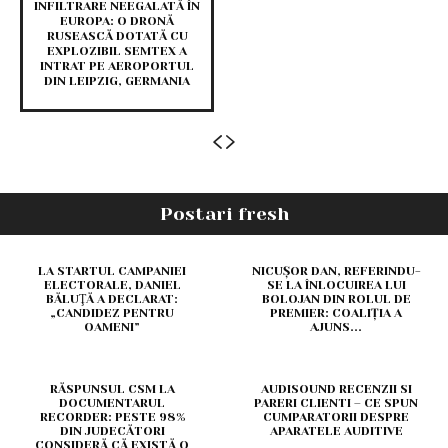
INFILTRARE NEEGALATĂ ÎN
EUROPA: O DRONĂ
RUSEASCĂ DOTATĂ CU
EXPLOZIBIL SEMTEX A
INTRAT PE AEROPORTUL
DIN LEIPZIG, GERMANIA
Postari fresh
LA STARTUL CAMPANIEI
NICUȘOR DAN, REFERINDU-
ELECTORALE, DANIEL
SE LA ÎNLOCUIREA LUI
BĂLUŢĂ A DECLARAT:
BOLOJAN DIN ROLUL DE
„CANDIDEZ PENTRU
PREMIER: COALIȚIA A
OAMENI”
AJUNS...
RĂSPUNSUL CSM LA
AUDISOUND RECENZII SI
DOCUMENTARUL
PARERI CLIENTI – CE SPUN
RECORDER: PESTE 98%
CUMPARATORII DESPRE
DIN JUDECĂTORI
APARATELE AUDITIVE
CONSIDERĂ CĂ EXISTĂ O