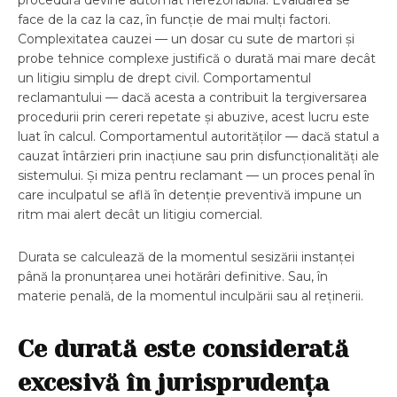
procedură devine automat nerezonabilă. Evaluarea se
face de la caz la caz, în funcție de mai mulți factori.
Complexitatea cauzei — un dosar cu sute de martori și
probe tehnice complexe justifică o durată mai mare decât
un litigiu simplu de drept civil. Comportamentul
reclamantului — dacă acesta a contribuit la tergiversarea
procedurii prin cereri repetate și abuzive, acest lucru este
luat în calcul. Comportamentul autorităților — dacă statul a
cauzat întârzieri prin inacțiune sau prin disfuncționalități ale
sistemului. Și miza pentru reclamant — un proces penal în
care inculpatul se află în detenție preventivă impune un
ritm mai alert decât un litigiu comercial.
Durata se calculează de la momentul sesizării instanței
până la pronunțarea unei hotărâri definitive. Sau, în
materie penală, de la momentul inculpării sau al reținerii.
Ce durată este considerată
excesivă în jurisprudența