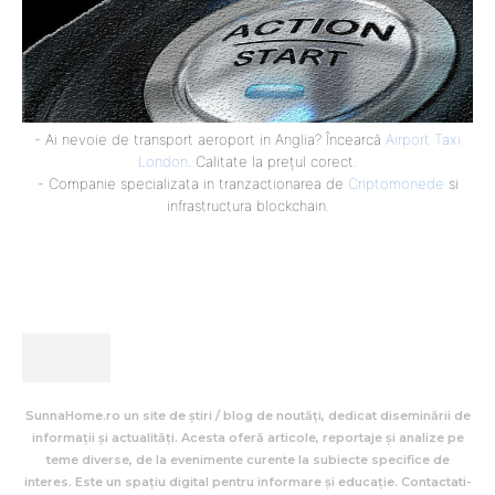
- Ai nevoie de transport aeroport in Anglia? Încearcă
Airport Taxi
London
. Calitate la prețul corect.
- Companie specializata in tranzactionarea de
Criptomonede
si
infrastructura blockchain.
SunnaHome.ro un site de știri / blog de noutăți, dedicat diseminării de
informații și actualități. Acesta oferă articole, reportaje și analize pe
teme diverse, de la evenimente curente la subiecte specifice de
interes. Este un spațiu digital pentru informare și educație. Contactati-