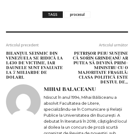
TAGS
procesul
Articolul precedent
Articolul următor
BILANȚUL SEISMIC DIN
PETRIȘOR PEIU SUSȚINE
VENEZUELA SE RIDICĂ LA
CĂ SORIN GRINDEANU AR
1.430 DE VICTIME, IAR
PUTEA SĂ DEVINĂ PRIM-
DAUNELE SUNT EVALUATE
MINISTRU CU O
LA 7 MILIARDE DE
MAJORITATE FRAGILĂ:
DOLARI.
CLASA POLITICĂ ESTE
DESTUL DE…
MIHAI BALACEANU
Născut în anul 1994, Mihai Bălăceanu a
absolvit Facultatea de Litere,
specializându-se în Comunicare și Relații
Publice la Universitatea din București. A
debutat în literatură în 2018, câștigând locul
al doilea la un concurs de proză scurtă
organizat de Revista de povestiri, sub