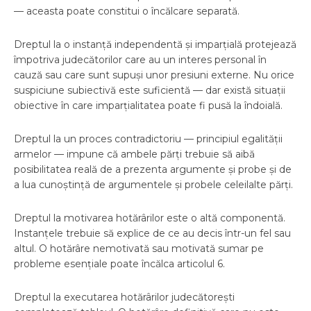
— aceasta poate constitui o încălcare separată.
Dreptul la o instanță independentă și imparțială protejează
împotriva judecătorilor care au un interes personal în
cauză sau care sunt supuși unor presiuni externe. Nu orice
suspiciune subiectivă este suficientă — dar există situații
obiective în care imparțialitatea poate fi pusă la îndoială.
Dreptul la un proces contradictoriu — principiul egalității
armelor — impune că ambele părți trebuie să aibă
posibilitatea reală de a prezenta argumente și probe și de
a lua cunoștință de argumentele și probele celeilalte părți.
Dreptul la motivarea hotărârilor este o altă componentă.
Instanțele trebuie să explice de ce au decis într-un fel sau
altul. O hotărâre nemotivată sau motivată sumar pe
probleme esențiale poate încălca articolul 6.
Dreptul la executarea hotărârilor judecătorești