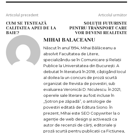
Articolul precedent
Articolul următor
CUM SE TESTEAZĂ
SOLUȚII FUTURISTE
CALITATEA APEI DE LA
PENTRU TRANSPORT CARE
BAIE?
VOR DEVENI REALITATE
MIHAI BALACEANU
Născut în anul 1994, Mihai Bălăceanu a
absolvit Facultatea de Litere,
specializându-se în Comunicare și Relații
Publice la Universitatea din București. A
debutat în literatură în 2018, câștigând locul
al doilea la un concurs de proză scurtă
organizat de Revista de povestiri, sub
evaluarea Veronicăi D. Niculescu. În 2021,
operele sale literare au fost incluse în
„Șotron pe zăpadă”, o antologie de
povestiri editată de Editura Siono. În
prezent, Mihai este SEO Copywriter la o
agenție de web design și activează ca
autor de recenzii de cărți, editoriale și
proză scurtă pentru publicații ca Ficțiunea,