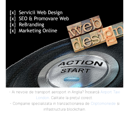
- Ai nevoie de transport aeroport in Anglia? Încearcă
Airport Taxi
London
. Calitate la prețul corect.
- Companie specializata in tranzactionarea de
Criptomonede
si
infrastructura blockchain.