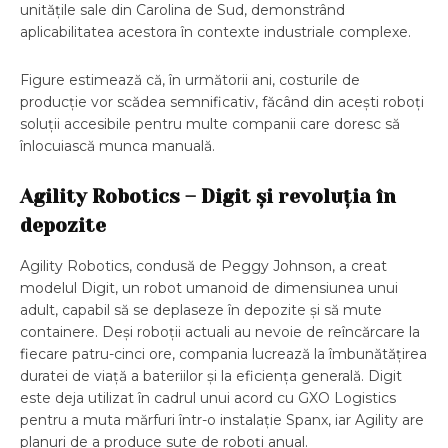
unitățile sale din Carolina de Sud, demonstrând
aplicabilitatea acestora în contexte industriale complexe.
Figure estimează că, în următorii ani, costurile de
producție vor scădea semnificativ, făcând din acești roboți
soluții accesibile pentru multe companii care doresc să
înlocuiască munca manuală.
Agility Robotics – Digit și revoluția în
depozite
Agility Robotics, condusă de Peggy Johnson, a creat
modelul Digit, un robot umanoid de dimensiunea unui
adult, capabil să se deplaseze în depozite și să mute
containere. Deși roboții actuali au nevoie de reîncărcare la
fiecare patru-cinci ore, compania lucrează la îmbunătățirea
duratei de viață a bateriilor și la eficiența generală. Digit
este deja utilizat în cadrul unui acord cu GXO Logistics
pentru a muta mărfuri într-o instalație Spanx, iar Agility are
planuri de a produce sute de roboți anual.