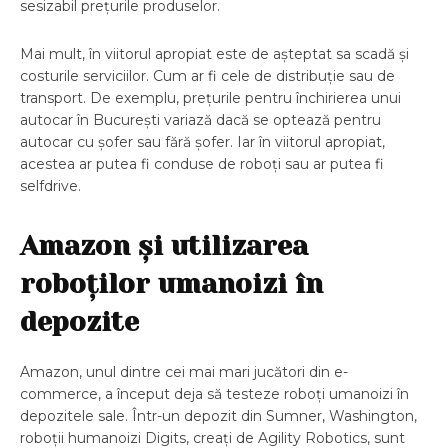
sesizabil prețurile produselor.
Mai mult, în viitorul apropiat este de așteptat sa scadă și
costurile serviciilor. Cum ar fi cele de distribuție sau de
transport. De exemplu,
preţurile pentru închirierea unui
autocar în Bucureşti
variază dacă se optează pentru
autocar cu șofer sau fără șofer. Iar în viitorul apropiat,
acestea ar putea fi conduse de roboți sau ar putea fi
selfdrive.
Amazon și utilizarea
roboților umanoizi în
depozite
Amazon, unul dintre cei mai mari jucători din e-
commerce, a început deja să testeze roboți umanoizi în
depozitele sale. Într-un depozit din Sumner, Washington,
roboții humanoizi Digits, creați de Agility Robotics, sunt