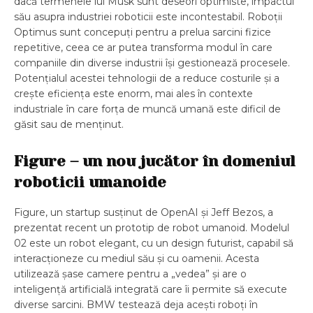
dacă termenele lui Musk sunt deseori optimiste, impactul
său asupra industriei roboticii este incontestabil. Roboții
Optimus sunt concepuți pentru a prelua sarcini fizice
repetitive, ceea ce ar putea transforma modul în care
companiile din diverse industrii își gestionează procesele.
Potențialul acestei tehnologii de a reduce costurile și a
crește eficiența este enorm, mai ales în contexte
industriale în care forța de muncă umană este dificil de
găsit sau de menținut.
Figure – un nou jucător în domeniul
roboticii umanoide
Figure, un startup susținut de OpenAI și Jeff Bezos, a
prezentat recent un prototip de robot umanoid. Modelul
02 este un robot elegant, cu un design futurist, capabil să
interacționeze cu mediul său și cu oamenii. Acesta
utilizează șase camere pentru a „vedea” și are o
inteligență artificială integrată care îi permite să execute
diverse sarcini. BMW testează deja acești roboți în