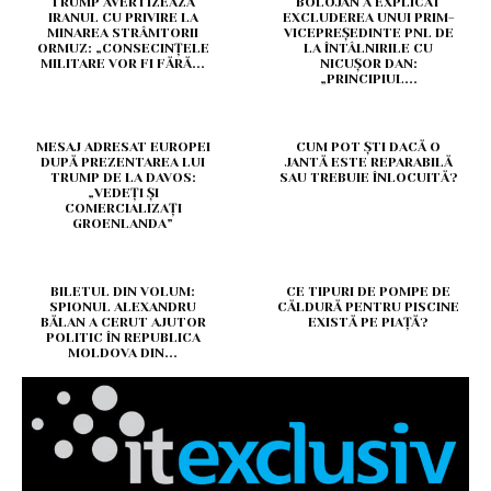
TRUMP AVERTIZEAZĂ
BOLOJAN A EXPLICAT
IRANUL CU PRIVIRE LA
EXCLUDEREA UNUI PRIM-
MINAREA STRÂMTORII
VICEPREȘEDINTE PNL DE
ORMUZ: „CONSECINȚELE
LA ÎNTÂLNIRILE CU
MILITARE VOR FI FĂRĂ...
NICUȘOR DAN:
„PRINCIPIUL...
MESAJ ADRESAT EUROPEI
CUM POT ȘTI DACĂ O
DUPĂ PREZENTAREA LUI
JANTĂ ESTE REPARABILĂ
TRUMP DE LA DAVOS:
SAU TREBUIE ÎNLOCUITĂ?
„VEDEȚI ȘI
COMERCIALIZAȚI
GROENLANDA”
BILETUL DIN VOLUM:
CE TIPURI DE POMPE DE
SPIONUL ALEXANDRU
CĂLDURĂ PENTRU PISCINE
BĂLAN A CERUT AJUTOR
EXISTĂ PE PIAȚĂ?
POLITIC ÎN REPUBLICA
MOLDOVA DIN...