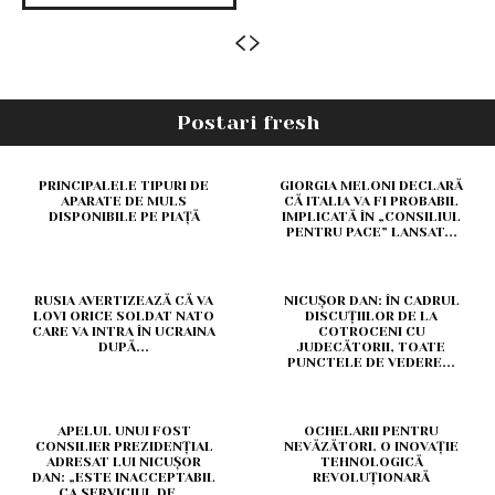
Postari fresh
PRINCIPALELE TIPURI DE
GIORGIA MELONI DECLARĂ
APARATE DE MULS
CĂ ITALIA VA FI PROBABIL
DISPONIBILE PE PIAȚĂ
IMPLICATĂ ÎN „CONSILIUL
PENTRU PACE” LANSAT...
RUSIA AVERTIZEAZĂ CĂ VA
NICUŞOR DAN: ÎN CADRUL
LOVI ORICE SOLDAT NATO
DISCUȚIILOR DE LA
CARE VA INTRA ÎN UCRAINA
COTROCENI CU
DUPĂ...
JUDECĂTORII, TOATE
PUNCTELE DE VEDERE...
APELUL UNUI FOST
OCHELARII PENTRU
CONSILIER PREZIDENȚIAL
NEVĂZĂTORI. O INOVAȚIE
ADRESAT LUI NICUȘOR
TEHNOLOGICĂ
DAN: „ESTE INACCEPTABIL
REVOLUȚIONARĂ
CA SERVICIUL DE...