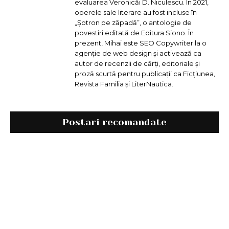
evaluarea Veronicăi D. Niculescu. În 2021,
operele sale literare au fost incluse în
„Șotron pe zăpadă”, o antologie de
povestiri editată de Editura Siono. În
prezent, Mihai este SEO Copywriter la o
agenție de web design și activează ca
autor de recenzii de cărți, editoriale și
proză scurtă pentru publicații ca Ficțiunea,
Revista Familia și LiterNautica.
Postari recomandate