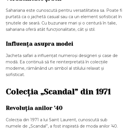
Sahariana este cunoscută pentru versatilitatea sa. Poate fi
purtată ca o jachetă casual sau ca un element sofisticat în
ținutele de seară. Cu buzunare mari și o centură în talie,
sahariana oferă atât funcționalitate, cât și stil.
Influența asupra modei
Jacheta safari a influențat numeroși designeri și case de
modă. Ea continuă să fie reinterpretată în colecțiile
moderne, rămânând un simbol al stilului relaxat și
sofisticat.
Colecția „Scandal” din 1971
Revoluția anilor ’40
Colecția din 1971 a lui Saint Laurent, cunoscută sub
numele de „Scandal”, a fost inspirată de moda anilor ’40.