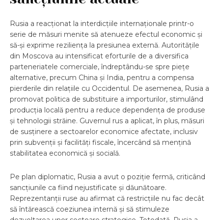
Rusia a reacționat la interdicțiile internaționale printr-o
serie de măsuri menite să atenueze efectul economic și
să-și exprime reziliența la presiunea externă. Autoritățile
din Moscova au intensificat eforturile de a diversifica
parteneriatele comerciale, îndreptându-se spre piețe
alternative, precum China și India, pentru a compensa
pierderile din relațiile cu Occidentul. De asemenea, Rusia a
promovat politica de substituire a importurilor, stimulând
producția locală pentru a reduce dependența de produse
și tehnologii străine. Guvernul rus a aplicat, în plus, măsuri
de susținere a sectoarelor economice afectate, inclusiv
prin subvenții și facilități fiscale, încercând să mențină
stabilitatea economică și socială.
Pe plan diplomatic, Rusia a avut o poziție fermă, criticând
sancțiunile ca fiind nejustificate și dăunătoare.
Reprezentanții ruse au afirmat că restricțiile nu fac decât
să întărească coeziunea internă și să stimuleze