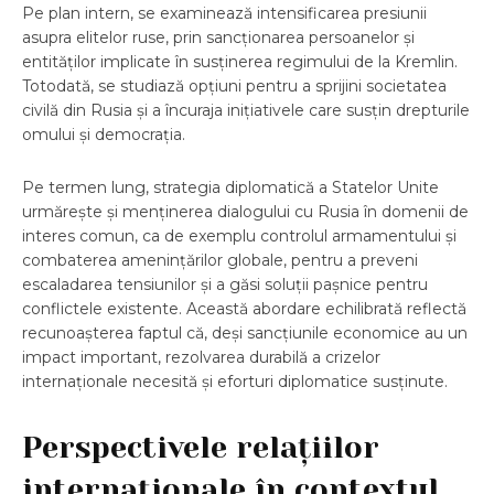
Pe plan intern, se examinează intensificarea presiunii
asupra elitelor ruse, prin sancționarea persoanelor și
entităților implicate în susținerea regimului de la Kremlin.
Totodată, se studiază opțiuni pentru a sprijini societatea
civilă din Rusia și a încuraja inițiativele care susțin drepturile
omului și democrația.
Pe termen lung, strategia diplomatică a Statelor Unite
urmărește și menținerea dialogului cu Rusia în domenii de
interes comun, ca de exemplu controlul armamentului și
combaterea amenințărilor globale, pentru a preveni
escaladarea tensiunilor și a găsi soluții pașnice pentru
conflictele existente. Această abordare echilibrată reflectă
recunoașterea faptul că, deși sancțiunile economice au un
impact important, rezolvarea durabilă a crizelor
internaționale necesită și eforturi diplomatice susținute.
Perspectivele relațiilor
internaționale în contextul