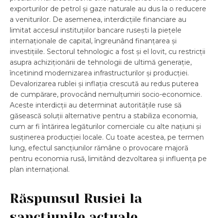
exporturilor de petrol și gaze naturale au dus la o reducere
a veniturilor. De asemenea, interdicțiile financiare au
limitat accesul instituțiilor bancare rusești la piețele
internaționale de capital, îngreunând finanțarea și
investițiile. Sectorul tehnologic a fost și el lovit, cu restricții
asupra achiziționării de tehnologii de ultimă generație,
încetinind modernizarea infrastructurilor și producției.
Devalorizarea rublei și inflația crescută au redus puterea
de cumpărare, provocând nemulțumiri socio-economice.
Aceste interdicții au determinat autoritățile ruse să
găsească soluții alternative pentru a stabiliza economia,
cum ar fi întărirea legăturilor comerciale cu alte națiuni și
susținerea producției locale. Cu toate acestea, pe termen
lung, efectul sancțiunilor rămâne o provocare majoră
pentru economia rusă, limitând dezvoltarea și influența pe
plan internațional.
Răspunsul Rusiei la
sancțiunile actuale