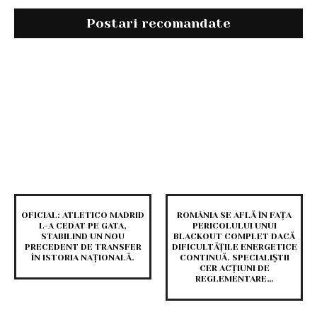
Postari recomandate
OFICIAL: ATLETICO MADRID
ROMÂNIA SE AFLĂ ÎN FAȚA
L-A CEDAT PE GATA,
PERICOLULUI UNUI
STABILIND UN NOU
BLACKOUT COMPLET DACĂ
PRECEDENT DE TRANSFER
DIFICULTĂȚILE ENERGETICE
ÎN ISTORIA NAȚIONALĂ.
CONTINUĂ. SPECIALIȘTII
CER ACȚIUNI DE
REGLEMENTARE…