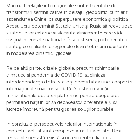
Mai mult, relațiile internaționale sunt influențate de
transformări semnificative în peisajul geopolitic, cum ar fi
ascensiunea Chinei ca superputere economică și politică.
Acest lucru determină Statele Unite și Rusia să reevalueze
strategiile lor externe și să caute aliniamente care să le
susțină interesele naționale. În acest sens, parteneriatele
strategice și alianțele regionale devin tot mai importante
în modelarea dinamicii globale.
Pe de altă parte, crizele globale, precum schimbările
climatice și pandemia de COVID-19, subliniază
interdependența dintre state și necesitatea unei cooperări
internaționale mai consolidată. Aceste provocări
transnaționale pot oferi platforme pentru cooperare,
permițând națiunilor să depășească diferențele și să
lucreze împreună pentru găsirea soluțiilor durabile.
În concluzie, perspectivele relațiilor internaționale în
contextul actual sunt complexe și multifacetate. Deși
tensiunile persistă, există și ocazii pentru dialog și