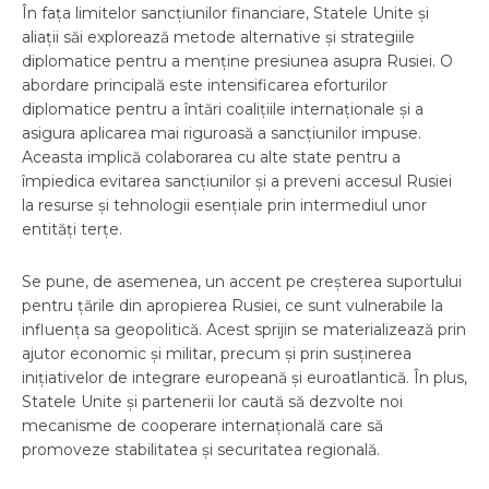
În fața limitelor sancțiunilor financiare, Statele Unite și
aliații săi explorează metode alternative și strategiile
diplomatice pentru a menține presiunea asupra Rusiei. O
abordare principală este intensificarea eforturilor
diplomatice pentru a întări coalițiile internaționale și a
asigura aplicarea mai riguroasă a sancțiunilor impuse.
Aceasta implică colaborarea cu alte state pentru a
împiedica evitarea sancțiunilor și a preveni accesul Rusiei
la resurse și tehnologii esențiale prin intermediul unor
entități terțe.
Se pune, de asemenea, un accent pe creșterea suportului
pentru țările din apropierea Rusiei, ce sunt vulnerabile la
influența sa geopolitică. Acest sprijin se materializează prin
ajutor economic și militar, precum și prin susținerea
inițiativelor de integrare europeană și euroatlantică. În plus,
Statele Unite și partenerii lor caută să dezvolte noi
mecanisme de cooperare internațională care să
promoveze stabilitatea și securitatea regională.