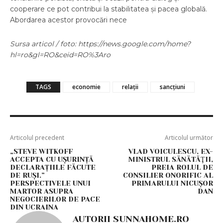
cooperare ce pot contribui la stabilitatea și pacea globală.
Abordarea acestor provocări nece
Sursa articol / foto: https://news.google.com/home?
hl=ro&gl=RO&ceid=RO%3Aro
TAGS
economie
relații
sancțiuni
Articolul precedent
Articolul următor
„STEVE WITKOFF
VLAD VOICULESCU, EX-
ACCEPTA CU UȘURINȚĂ
MINISTRUL SĂNĂTĂŢII,
DECLARAȚIILE FĂCUTE
PREIA ROLUL DE
DE RUȘI.”
CONSILIER ONORIFIC AL
PERSPECTIVELE UNUI
PRIMARULUI NICUŞOR
MARTOR ASUPRA
DAN
NEGOCIERILOR DE PACE
DIN UCRAINA
AUTORII SUNNAHOME.RO