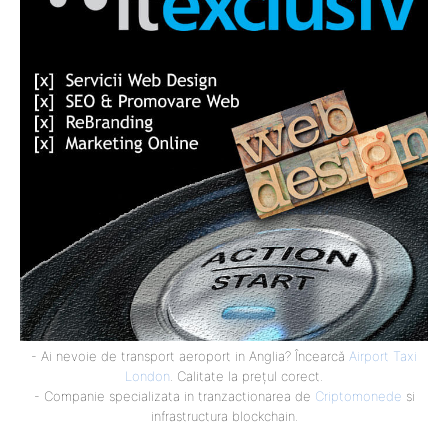
- Ai nevoie de transport aeroport in Anglia? Încearcă
Airport Taxi
London
. Calitate la prețul corect.
- Companie specializata in tranzactionarea de
Criptomonede
si
infrastructura blockchain.