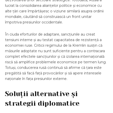
dezvoltarea unor sectoare strategice. Totodată, Rusia a
lucrat la consolidarea alianțelor politice și economice cu
alte țări care împărtășesc o viziune similară asupra ordinii
mondiale, căutând să construiască un front unitar
împotriva presiunilor occidentale.
În ciuda eforturilor de adaptare, sancțiunile au creat
tensiuni interne și au testat capacitatea de rezistență a
economiei ruse. Criticii regimului de la Kremlin susțin că
măsurile adoptate nu sunt suficiente pentru a contracara
complet efectele sancțiunilor și că izolarea internațională
riscă să amplifice problemele economice pe termen lung.
Totuși, conducerea rusă continuă să afirme că țara este
pregătită să facă față provocărilor și să apere interesele
naționale în fața presiunilor externe.
Soluții alternative și
strategii diplomatice