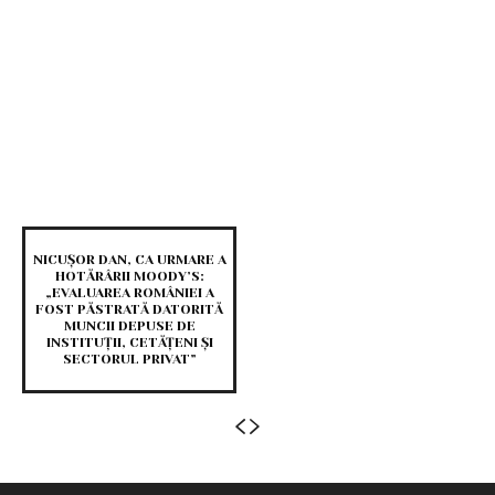
NICUȘOR DAN, CA URMARE A
HOTĂRÂRII MOODY’S:
„EVALUAREA ROMÂNIEI A
FOST PĂSTRATĂ DATORITĂ
MUNCII DEPUSE DE
INSTITUȚII, CETĂȚENI ȘI
SECTORUL PRIVAT”