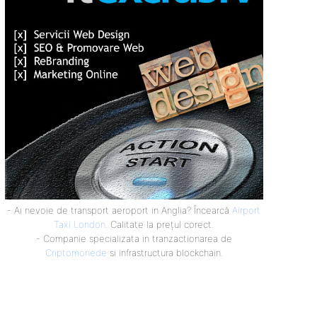
- Ai nevoie de transport aeroport in Anglia? Încearcă
Airport
Taxi London
. Calitate la prețul corect.
- Companie specializata in tranzactionarea de
Criptomonede
si infrastructura blockchain.