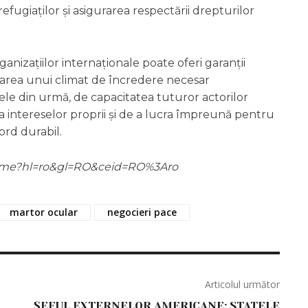
refugiaților și asigurarea respectării drepturilor
ganizațiilor internaționale poate oferi garanții
earea unui climat de încredere necesar
 cele din urmă, de capacitatea tuturor actorilor
ea intereselor proprii și de a lucra împreună pentru
ord durabil.
m/home?hl=ro&gl=RO&ceid=RO%3Aro
martor ocular
negocieri pace
Articolul următor
ȘEFUL EXTERNELOR AMERICANE: STATELE