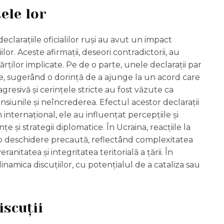
tele lor
eclarațiile oficialilor ruși au avut un impact
ilor. Aceste afirmații, deseori contradictorii, au
ărților implicate. Pe de o parte, unele declarații par
bile, sugerând o dorință de a ajunge la un acord care
agresivă și cerințele stricte au fost văzute ca
nsiunile și neîncrederea. Efectul acestor declarații
 internațional, ele au influențat percepțiile și
nțe și strategii diplomatice. În Ucraina, reacțiile la
la o deschidere precaută, reflectând complexitatea
ranitatea și integritatea teritorială a țării. În
dinamica discuțiilor, cu potențialul de a cataliza sau
iscuții