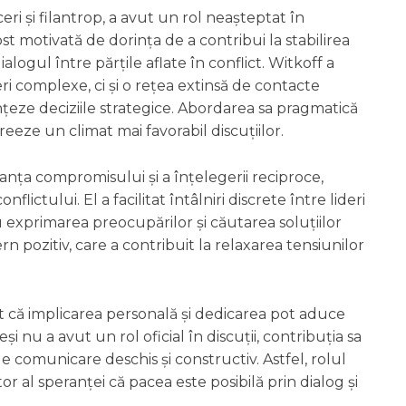
ri și filantrop, a avut un rol neașteptat în
ost motivată de dorința de a contribui la stabilirea
dialogul între părțile aflate în conflict. Witkoff a
i complexe, ci și o rețea extinsă de contacte
nțeze deciziile strategice. Abordarea sa pragmatică
eeze un climat mai favorabil discuțiilor.
tanța compromisului și a înțelegerii reciproce,
ctului. El a facilitat întâlniri discrete între lideri
 exprimarea preocupărilor și căutarea soluțiilor
rn pozitiv, care a contribuit la relaxarea tensiunilor
at că implicarea personală și dedicarea pot aduce
 nu a avut un rol oficial în discuții, contribuția sa
 comunicare deschis și constructiv. Astfel, rolul
tor al speranței că pacea este posibilă prin dialog și