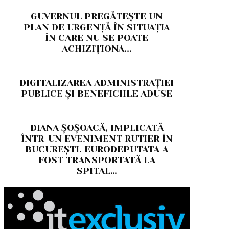
GUVERNUL PREGĂTEȘTE UN
PLAN DE URGENȚĂ ÎN SITUAȚIA
ÎN CARE NU SE POATE
ACHIZIȚIONA...
DIGITALIZAREA ADMINISTRAȚIEI
PUBLICE ȘI BENEFICIILE ADUSE
DIANA ȘOȘOACĂ, IMPLICATĂ
ÎNTR-UN EVENIMENT RUTIER ÎN
BUCUREȘTI. EURODEPUTATA A
FOST TRANSPORTATĂ LA
SPITAL…