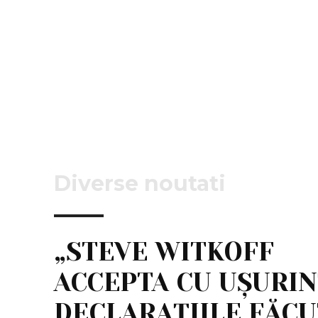
Diverse noutati
„STEVE WITKOFF
ACCEPTA CU UȘURI
DECLARAȚIILE FĂC