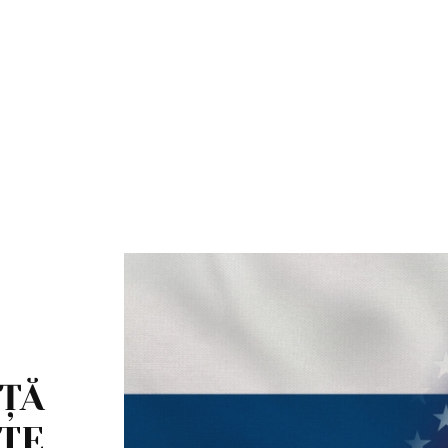
NȚĂ
UTE