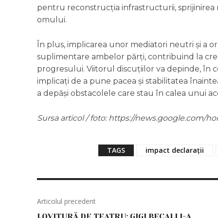
pentru reconstrucția infrastructurii, sprijinirea 
omului.
În plus, implicarea unor mediatori neutri și a or
suplimentare ambelor părți, contribuind la cr
progresului. Viitorul discuțiilor va depinde, în
implicați de a pune pacea și stabilitatea înaint
a depăși obstacolele care stau în calea unui ac
Sursa articol / foto: https://news.google.co
TAGS
impact declarații
Articolul precedent
LOVITURĂ DE TEATRU: GIGI BECALI I-A