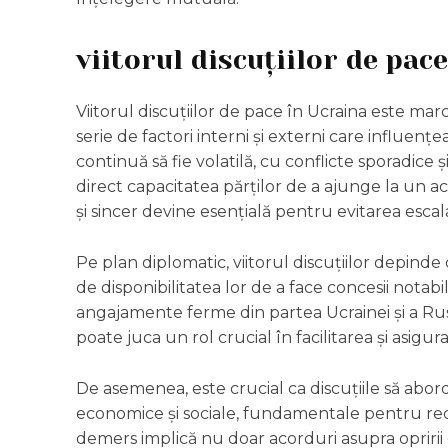
viitorul discuțiilor de pac
Viitorul discuțiilor de pace în Ucraina este mar
serie de factori interni și externi care influenț
continuă să fie volatilă, cu conflicte sporadice 
direct capacitatea părților de a ajunge la un ac
și sincer devine esențială pentru evitarea escala
Pe plan diplomatic, viitorul discuțiilor depinde c
de disponibilitatea lor de a face concesii notabi
angajamente ferme din partea Ucrainei și a Rusiei
poate juca un rol crucial în facilitarea și asig
De asemenea, este crucial ca discuțiile să abord
economice și sociale, fundamentale pentru reco
demers implică nu doar acorduri asupra opririi co