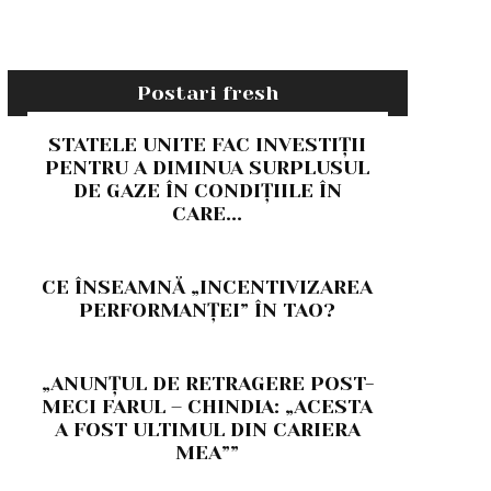
Postari fresh
STATELE UNITE FAC INVESTIȚII
PENTRU A DIMINUA SURPLUSUL
DE GAZE ÎN CONDIȚIILE ÎN
CARE...
CE ÎNSEAMNĂ „INCENTIVIZAREA
PERFORMANȚEI” ÎN TAO?
„ANUNȚUL DE RETRAGERE POST-
MECI FARUL – CHINDIA: „ACESTA
A FOST ULTIMUL DIN CARIERA
MEA””