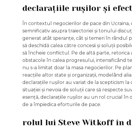
declarațiile rușilor și efec
În contextul negocierilor de pace din Ucraina, d
semnificativ asupra traiectoriei și tonului discuți
generat atât speranțe, cât și temeri în rândul p
să deschidă calea către concesii și soluții posi
să încheie conflictul. Pe de altă parte, retorica 
obstacole în calea progresului, intensificând te
nu s-a limitat doar la masa negocierilor. Pe plan
reacțiile altor state și organizații, modelând alia
declarațiile rușilor au variat de la scepticism 
situației și nevoia de soluții care să respecte suve
esență, declarațiile rușilor au un rol crucial în 
de a împiedica eforturile de pace.
rolul lui Steve Witkoff în d