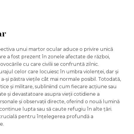
ar
pectiva unui martor ocular aduce o privire unică
are a fost prezent în zonele afectate de război,
ovocările cu care civilii se confruntă zilnic.
curajul celor care locuiesc în umbra violenței, dar și
a-și păstra viețile cât mai normale posibil. Totodată,
tice și militare, subliniind cum fiecare acțiune sau
e și devastatoare asupra vieții cotidiene a
rsonale și observații directe, oferind o nouă lumină
ontinue lupta sau să caute refugiu în alte țări.
 crucială pentru înțelegerea profundă a
e.