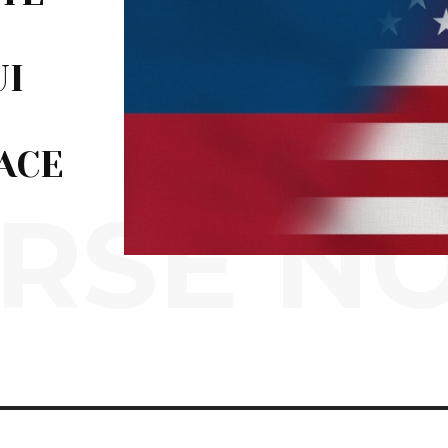
UI
ACE
RSE N