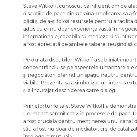
Steve Witkoff, cunoscut ca influent om de aface
discuțiile de pace din Ucraina. Implicarea sa a f
păcii și de a-și folosi resursele pentru a facilita 
adus cu el nu doar experiența vastă în negocier
internaționale, capabilă să medieze și să influe
a fost apreciată de ambele tabere, reușind să cr
Pe durata discuțiilor, Witkoff a subliniat impor
concentrându-se pe aspectele umanitare ale confli
și negociatori, oferind un spațiu neutru pentru
viabile. Prezența sa a simbolizat un interes exte
și a încurajat deschiderea către dialog.
Prin eforturile sale, Steve Witkoff a demonstr
un impact semnificativ în procesele de pace. Deși
a fost crucială pentru menținerea unui canal de
său a fost nu doar de mediator, ci și de cataliza
înțelegere mutuală.