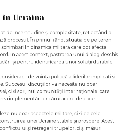
e în Ucraina
cat de incertitudine și complexitate, reflectând o
ează procesul. În primul rând, situația de pe teren
și schimbări în dinamica militară care pot afecta
ord. În acest context, păstrarea unui dialog deschis
dării și pentru identificarea unor soluții durabile.
onsiderabil de voința politică a liderilor implicați și
le. Succesul discuțiilor va necesita nu doar
, ci și sprijinul comunității internaționale, care
urarea implementării oricărui acord de pace.
eze nu doar aspectele militare, ci și pe cele
nstruirea unei Ucraine stabile și prospere. Acest
nflictului și retragerii trupelor, ci și măsuri