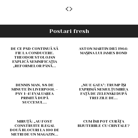
Postari fresh
DE CE PSD CONTINUĂ SĂ
ASTON MARTIN DB5 1964:
FIE LA CONDUCERE.
MAȘINA LUI JAMES BOND
THEODOR STOLOJAN
EXPLICĂ SEMNIFICAȚIA
„REFORMELOR PÂNĂ...
DENNIS MAN, 88 DE
„NU E GATA”: TRUMP ÎȘI
MINUTE ÎN LIVERPOOL –
EXPRIMĂ NEMULȚUMIREA
PSV 1-4! EVALUAREA
FAȚĂ DE ZELENSKI DUPĂ
PRIMITĂ DUPĂ
TREI ZILE DE...
SUCCESUL...
MIRUȚĂ: „AU FOST
CUM ÎMI POT CURĂȚA
CONSTRUITE ILEGAL
BIJUTERIILE CU CRISTALE?
DOUĂ BLOCURI LA 100 DE
METRI DE UN MAGAZIN...