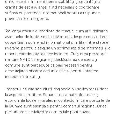
un rol esențial în menținerea stabilității și securității la
granița de est a Alianței, fiind necesară o coordonare
strânsă cu partenerii internaționali pentru a răspunde
provocărilor emergente.
Pe lângă măsurile imediate de reacție, cum ar fi ridicarea
avioanelor de luptă, se discută intens despre consolidarea
cooperării în domeniul informațional și militar între statele
riverane, pentru a asigura un schimb rapid de informații și o
reacție coordonată la orice incident. Creșterea prezenței
militare NATO în regiune și desfășurarea de exerciții
comune sunt percepute ca pași necesari pentru
descurajarea oricăror acțiuni ostile și pentru întărirea
încrederii între aliați.
Impactul asupra securității regionale nu se limitează doar
la aspectele militare. Situația tensionată afectează și
economiile locale, mai ales în contextul în care porturile de
la Dunăre sunt esențiale pentru comerțul regional. Orice
perturbare a activităților comerciale poate avea