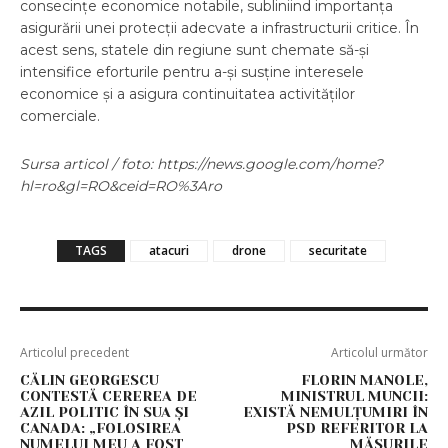
consecințe economice notabile, subliniind importanța
asigurării unei protecții adecvate a infrastructurii critice. În
acest sens, statele din regiune sunt chemate să-și
intensifice eforturile pentru a-și susține interesele
economice și a asigura continuitatea activităților
comerciale.
Sursa articol / foto: https://news.google.com/home?
hl=ro&gl=RO&ceid=RO%3Aro
TAGS
atacuri
drone
securitate
Articolul precedent
Articolul următor
CĂLIN GEORGESCU
FLORIN MANOLE,
CONTESTĂ CEREREA DE
MINISTRUL MUNCII:
AZIL POLITIC ÎN SUA ȘI
EXISTĂ NEMULȚUMIRI ÎN
CANADA: „FOLOSIREA
PSD REFERITOR LA
NUMELUI MEU A FOST
MĂSURILE