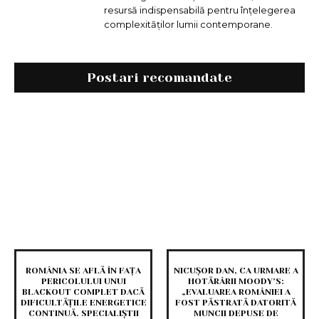
resursă indispensabilă pentru înțelegerea
complexităților lumii contemporane.
Postari recomandate
ROMÂNIA SE AFLĂ ÎN FAȚA
NICUȘOR DAN, CA URMARE A
PERICOLULUI UNUI
HOTĂRÂRII MOODY’S:
BLACKOUT COMPLET DACĂ
„EVALUAREA ROMÂNIEI A
DIFICULTĂȚILE ENERGETICE
FOST PĂSTRATĂ DATORITĂ
CONTINUĂ. SPECIALIȘTII
MUNCII DEPUSE DE