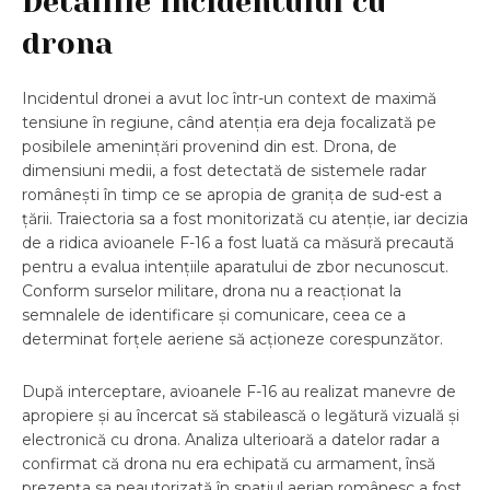
Detaliile incidentului cu
drona
Incidentul dronei a avut loc într-un context de maximă
tensiune în regiune, când atenția era deja focalizată pe
posibilele amenințări provenind din est. Drona, de
dimensiuni medii, a fost detectată de sistemele radar
românești în timp ce se apropia de granița de sud-est a
țării. Traiectoria sa a fost monitorizată cu atenție, iar decizia
de a ridica avioanele F-16 a fost luată ca măsură precaută
pentru a evalua intențiile aparatului de zbor necunoscut.
Conform surselor militare, drona nu a reacționat la
semnalele de identificare și comunicare, ceea ce a
determinat forțele aeriene să acționeze corespunzător.
După interceptare, avioanele F-16 au realizat manevre de
apropiere și au încercat să stabilească o legătură vizuală și
electronică cu drona. Analiza ulterioară a datelor radar a
confirmat că drona nu era echipată cu armament, însă
prezența sa neautorizată în spațiul aerian românesc a fost