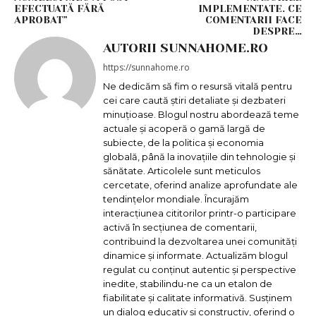
EFECTUATĂ FĂRĂ
IMPLEMENTATE. CE
APROBAT”
COMENTARII FACE
DESPRE…
AUTORII SUNNAHOME.RO
https://sunnahome.ro
Ne dedicăm să fim o resursă vitală pentru
cei care caută știri detaliate și dezbateri
minuțioase. Blogul nostru abordează teme
actuale și acoperă o gamă largă de
subiecte, de la politica și economia
globală, până la inovațiile din tehnologie și
sănătate. Articolele sunt meticulos
cercetate, oferind analize aprofundate ale
tendințelor mondiale. Încurajăm
interacțiunea cititorilor printr-o participare
activă în secțiunea de comentarii,
contribuind la dezvoltarea unei comunități
dinamice și informate. Actualizăm blogul
regulat cu conținut autentic și perspective
inedite, stabilindu-ne ca un etalon de
fiabilitate și calitate informativă. Susținem
un dialog educativ și constructiv, oferind o