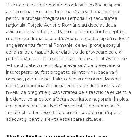
După ce a fost detectată o dronă pătrunzând în spațiul
aerian românesc, armata română a reacționat prompt
pentru a proteja integritatea teritorială și securitatea
națională. Forțele Aeriene Române au decolat două
avioane de vânătoare F-16, trimise pentru a intercepta și
monitoriza drona suspectă. Această reacție rapidă reflectă
angajamentul ferm al României de a-și proteja spațiul
aerian și de a răspunde oricărui tip de provocare care ar
putea apărea în contextul de securitate actual. Avioanele
F-16, echipate cu tehnologie avansată de observare și
interceptare, au fost pregătite să intervină, dacă va fi
necesar, pentru a neutraliza orice amenințare. Reacția
rapidă și coordonată a armatei române demonstrează
nivelul de pregătire și capacitatea de a reacționa eficient la
incidente ce ar putea afecta securitatea națională. În plus,
colaborarea cu aliații NATO și schimbul de informații în
timp real au fost esențiale pentru a asigura un răspuns
adecvat și pentru a evita escaladarea situației.