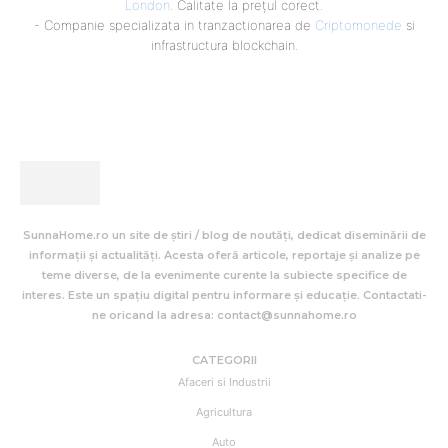
London
. Calitate la prețul corect.
- Companie specializata in tranzactionarea de
Criptomonede
si
infrastructura blockchain.
SunnaHome.ro un site de știri / blog de noutăți, dedicat diseminării de
informații și actualități. Acesta oferă articole, reportaje și analize pe
teme diverse, de la evenimente curente la subiecte specifice de
interes. Este un spațiu digital pentru informare și educație. Contactati-
ne oricand la adresa: contact@sunnahome.ro
CATEGORII
Afaceri si Industrii
Agricultura
Auto