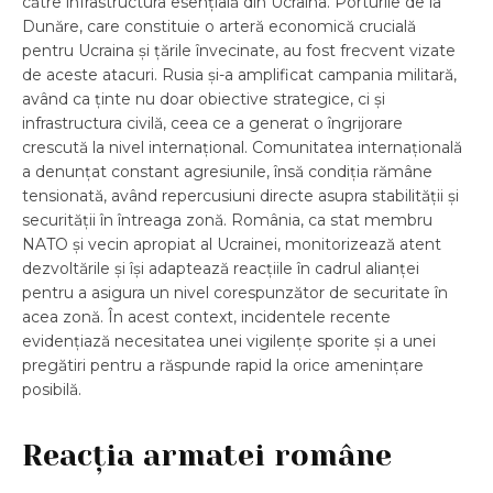
către infrastructura esențială din Ucraina. Porturile de la
Dunăre, care constituie o arteră economică crucială
pentru Ucraina și țările învecinate, au fost frecvent vizate
de aceste atacuri. Rusia și-a amplificat campania militară,
având ca ținte nu doar obiective strategice, ci și
infrastructura civilă, ceea ce a generat o îngrijorare
crescută la nivel internațional. Comunitatea internațională
a denunțat constant agresiunile, însă condiția rămâne
tensionată, având repercusiuni directe asupra stabilității și
securității în întreaga zonă. România, ca stat membru
NATO și vecin apropiat al Ucrainei, monitorizează atent
dezvoltările și își adaptează reacțiile în cadrul alianței
pentru a asigura un nivel corespunzător de securitate în
acea zonă. În acest context, incidentele recente
evidențiază necesitatea unei vigilențe sporite și a unei
pregătiri pentru a răspunde rapid la orice amenințare
posibilă.
Reacția armatei române