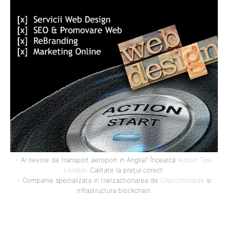
- Ai nevoie de transport aeroport in Anglia? Încearcă
Airport Taxi
London
. Calitate la prețul corect.
- Companie specializata in tranzactionarea de
Criptomonede
si
infrastructura blockchain.