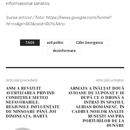
informațional sănătos.
Sursa articol / foto: https://news.google.com/home?
hl=ro&gl=RO&ceid=RO%3Aro
TAGS
azil politic
Călin Georgescu
dezinformare
Articolul precedent
Articolul următor
ANM A REVIZUIT
ARMATA A ÎNĂLȚAT DOUĂ
AVERTIZAREA PRIVIND
AVIOANE DE LUPOVAT F-16
CONDIȚIILE METEO
DUPĂ CE O DRONĂ A
NEFAVORABILE.
INTRAT ÎN SPAȚIUL
REGIUNILE INFLUENȚATE
AERIAN ROMÂNESC, ÎN
DE NINSOARE PÂNĂ JOI
CADRUL NOILOR ASALTE
DIMINEAȚA. HARTĂ
RUSEȘTI ASUPRA
PORTURILOR DE LA
DUNĂRE