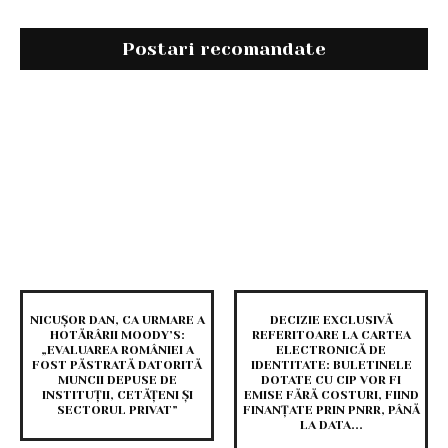
Postari recomandate
NICUȘOR DAN, CA URMARE A
DECIZIE EXCLUSIVĂ
HOTĂRÂRII MOODY’S:
REFERITOARE LA CARTEA
„EVALUAREA ROMÂNIEI A
ELECTRONICĂ DE
FOST PĂSTRATĂ DATORITĂ
IDENTITATE: BULETINELE
MUNCII DEPUSE DE
DOTATE CU CIP VOR FI
INSTITUȚII, CETĂȚENI ȘI
EMISE FĂRĂ COSTURI, FIIND
SECTORUL PRIVAT”
FINANȚATE PRIN PNRR, PÂNĂ
LA DATA...