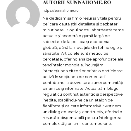
AUTORII SUNNAHOME.RO
https://sunnahome.ro
Ne dedicăm să fim o resursă vitală pentru
cei care caută știri detaliate și dezbateri
minuțioase. Blogul nostru abordează teme
actuale și acoperă o gamă largă de
subiecte, de la politica și economia
globală, până la inovațiile din tehnologie și
sănătate. Articolele sunt meticulos
cercetate, oferind analize aprofundate ale
tendințelor mondiale. Încurajăm
interacțiunea cititorilor printr-o participare
activă în secțiunea de comentarii,
contribuind la dezvoltarea unei comunități
dinamice și informate. Actualizăm blogul
regulat cu conținut autentic și perspective
inedite, stabilindu-ne ca un etalon de
fiabilitate și calitate informativă. Susținem
un dialog educativ și constructiv, oferind o
resursă indispensabilă pentru înțelegerea
complexităților lumii contemporane.