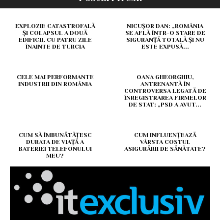
EXPLOZIE CATASTROFALĂ
NICUȘOR DAN: „ROMÂNIA
ȘI COLAPSUL A DOUĂ
SE AFLĂ ÎNTR-O STARE DE
EDIFICII, CU PATRU ZILE
SIGURANȚĂ TOTALĂ ȘI NU
ÎNAINTE DE TURCIA
ESTE EXPUSĂ...
CELE MAI PERFORMANTE
OANA GHEORGHIU,
INDUSTRII DIN ROMÂNIA
ANTRENANTĂ ÎN
CONTROVERSA LEGATĂ DE
ÎNREGISTRAREA FIRMELOR
DE STAT: „PSD A AVUT...
CUM SĂ ÎMBUNĂTĂȚESC
CUM INFLUENȚEAZĂ
DURATA DE VIAȚĂ A
VÂRSTA COSTUL
BATERIEI TELEFONULUI
ASIGURĂRII DE SĂNĂTATE?
MEU?