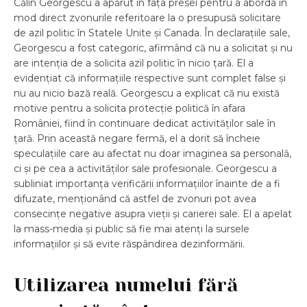
Călin Georgescu a apărut în fața presei pentru a aborda în
mod direct zvonurile referitoare la o presupusă solicitare
de azil politic în Statele Unite și Canada. În declarațiile sale,
Georgescu a fost categoric, afirmând că nu a solicitat și nu
are intenția de a solicita azil politic în nicio țară. El a
evidențiat că informațiile respective sunt complet false și
nu au nicio bază reală. Georgescu a explicat că nu există
motive pentru a solicita protecție politică în afara
României, fiind în continuare dedicat activităților sale în
țară. Prin această negare fermă, el a dorit să încheie
speculațiile care au afectat nu doar imaginea sa personală,
ci și pe cea a activităților sale profesionale. Georgescu a
subliniat importanța verificării informațiilor înainte de a fi
difuzate, menționând că astfel de zvonuri pot avea
consecințe negative asupra vieții și carierei sale. El a apelat
la mass-media și public să fie mai atenți la sursele
informațiilor și să evite răspândirea dezinformării.
Utilizarea numelui fără