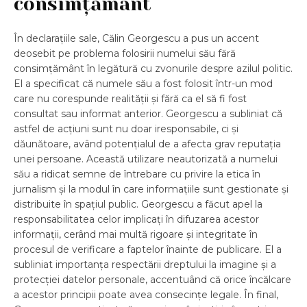
consimțământ
În declarațiile sale, Călin Georgescu a pus un accent
deosebit pe problema folosirii numelui său fără
consimțământ în legătură cu zvonurile despre azilul politic.
El a specificat că numele său a fost folosit într-un mod
care nu corespunde realității și fără ca el să fi fost
consultat sau informat anterior. Georgescu a subliniat că
astfel de acțiuni sunt nu doar iresponsabile, ci și
dăunătoare, având potențialul de a afecta grav reputația
unei persoane. Această utilizare neautorizată a numelui
său a ridicat semne de întrebare cu privire la etica în
jurnalism și la modul în care informațiile sunt gestionate și
distribuite în spațiul public. Georgescu a făcut apel la
responsabilitatea celor implicați în difuzarea acestor
informații, cerând mai multă rigoare și integritate în
procesul de verificare a faptelor înainte de publicare. El a
subliniat importanța respectării dreptului la imagine și a
protecției datelor personale, accentuând că orice încălcare
a acestor principii poate avea consecințe legale. În final,