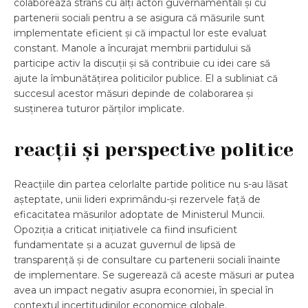
colaborează strâns cu alți actori guvernamentali și cu
partenerii sociali pentru a se asigura că măsurile sunt
implementate eficient și că impactul lor este evaluat
constant. Manole a încurajat membrii partidului să
participe activ la discuții și să contribuie cu idei care să
ajute la îmbunătățirea politicilor publice. El a subliniat că
succesul acestor măsuri depinde de colaborarea și
susținerea tuturor părților implicate.
reacții și perspective politice
Reacțiile din partea celorlalte partide politice nu s-au lăsat
așteptate, unii lideri exprimându-și rezervele față de
eficacitatea măsurilor adoptate de Ministerul Muncii.
Opoziția a criticat inițiativele ca fiind insuficient
fundamentate și a acuzat guvernul de lipsă de
transparență și de consultare cu partenerii sociali înainte
de implementare. Se sugerează că aceste măsuri ar putea
avea un impact negativ asupra economiei, în special în
contextul incertitudinilor economice globale.