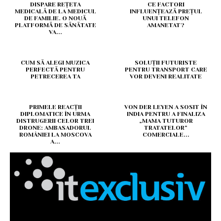
DISPARE REȚETA
CE FACTORI
MEDICALĂ DE LA MEDICUL
INFLUENȚEAZĂ PREȚUL
DE FAMILIE. O NOUĂ
UNUI TELEFON
PLATFORMĂ DE SĂNĂTATE
AMANETAT?
VA...
CUM SĂ ALEGI MUZICA
SOLUȚII FUTURISTE
PERFECTĂ PENTRU
PENTRU TRANSPORT CARE
PETRECEREA TA
VOR DEVENI REALITATE
PRIMELE REACȚII
VON DER LEYEN A SOSIT ÎN
DIPLOMATICE ÎN URMA
INDIA PENTRU A FINALIZA
DISTRUGERII CELOR TREI
„MAMA TUTUROR
DRONE: AMBASADORUL
TRATATELOR”
ROMÂNIEI LA MOSCOVA
COMERCIALE...
A...