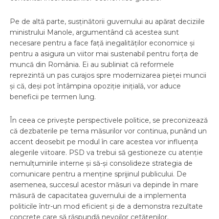
Pe de altă parte, susținătorii guvernului au apărat deciziile
ministrului Manole, argumentând că acestea sunt
necesare pentru a face față inegalităților economice și
pentru a asigura un viitor mai sustenabil pentru forța de
muncă din România. Ei au subliniat că reformele
reprezintă un pas curajos spre modernizarea pieței muncii
și că, deși pot întâmpina opoziție inițială, vor aduce
beneficii pe termen lung.
În ceea ce privește perspectivele politice, se preconizează
că dezbaterile pe tema măsurilor vor continua, punând un
accent deosebit pe modul în care acestea vor influența
alegerile viitoare. PSD va trebui să gestioneze cu atenție
nemulțumirile interne și să-și consolideze strategia de
comunicare pentru a menține sprijinul publicului. De
asemenea, succesul acestor măsuri va depinde în mare
măsură de capacitatea guvernului de a implementa
politicile într-un mod eficient și de a demonstra rezultate
concrete care să răspundă nevoilor cetățenilor.