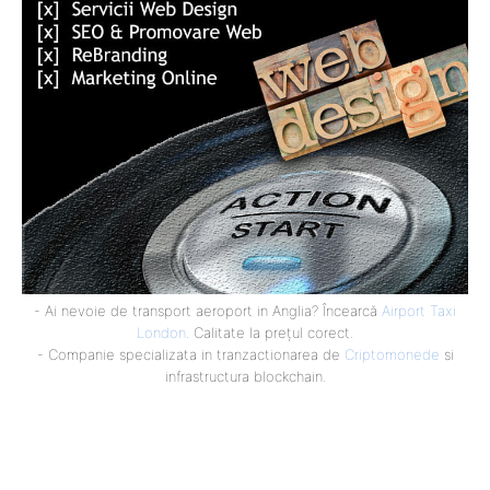
- Ai nevoie de transport aeroport in Anglia? Încearcă
Airport Taxi
London
. Calitate la prețul corect.
- Companie specializata in tranzactionarea de
Criptomonede
si
infrastructura blockchain.