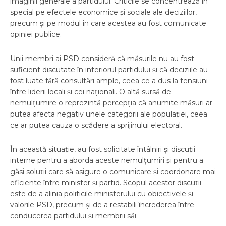
imaginii generale a partidului. Criticile se concentrează în
special pe efectele economice și sociale ale deciziilor,
precum și pe modul în care acestea au fost comunicate
opiniei publice.
Unii membri ai PSD consideră că măsurile nu au fost
suficient discutate în interiorul partidului și că deciziile au
fost luate fără consultări ample, ceea ce a dus la tensiuni
între liderii locali și cei naționali. O altă sursă de
nemulțumire o reprezintă percepția că anumite măsuri ar
putea afecta negativ unele categorii ale populației, ceea
ce ar putea cauza o scădere a sprijinului electoral.
În această situație, au fost solicitate întâlniri și discuții
interne pentru a aborda aceste nemulțumiri și pentru a
găsi soluții care să asigure o comunicare și coordonare mai
eficiente între minister și partid. Scopul acestor discuții
este de a alinia politicile ministerului cu obiectivele și
valorile PSD, precum și de a restabili încrederea între
conducerea partidului și membrii săi.