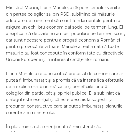
Ministrul Muncii, Florin Manole, a răspuns criticilor venite
din partea colegilor săi din PSD, subliniind că măsurile
adoptate de ministerul său sunt fundamentale pentru a
asigura un echilibru economic și social pe termen lung. El
a explicat că deciziile nu au fost populare pe termen scurt,
dar sunt necesare pentru a pregăti economia României
pentru provocările viitoare. Manole a reafirmat că toate
măsurile au fost concepute în conformitate cu directivele
Uniunii Europene și în interesul cetățenilor români.
Florin Manole a recunoscut că procesul de comunicare ar
putea fi îmbunătățit și a promis că va intensifica eforturile
de a explica mai bine măsurile și beneficiile lor atât
colegilor din partid, cât și opiniei publice. El a subliniat că
dialogul este esențial și că este deschis la sugestii și
propuneri constructive care ar putea îmbunătăți planurile
curente ale ministerului.
În plus, ministrul a menționat că ministerul său