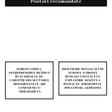
Postari recomandate
MARIAN VOINEA,
INFILTRARE NEEGALATĂ ÎN
ANTREPRENORUL REȚINUT
EUROPA: O DRONĂ
ÎN SCANDALUL DE
RUSEASCĂ DOTATĂ CU
CORUPȚIE DIN SECTORUL
EXPLOZIBIL SEMTEX A
ARMAMENTULUI, ARE
INTRAT PE AEROPORTUL
CONEXIUNI CU
DIN LEIPZIG, GERMANIA
‘NDRANGHETA