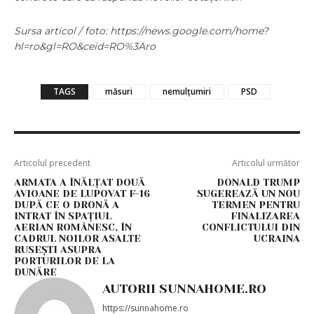
Sursa articol / foto: https://news.google.com/home?
hl=ro&gl=RO&ceid=RO%3Aro
TAGS
măsuri
nemulțumiri
PSD
Articolul precedent
Articolul următor
ARMATA A ÎNĂLȚAT DOUĂ
DONALD TRUMP
AVIOANE DE LUPOVAT F-16
SUGEREAZĂ UN NOU
DUPĂ CE O DRONĂ A
TERMEN PENTRU
INTRAT ÎN SPAȚIUL
FINALIZAREA
AERIAN ROMÂNESC, ÎN
CONFLICTULUI DIN
CADRUL NOILOR ASALTE
UCRAINA
RUSEȘTI ASUPRA
PORTURILOR DE LA
DUNĂRE
AUTORII SUNNAHOME.RO
https://sunnahome.ro