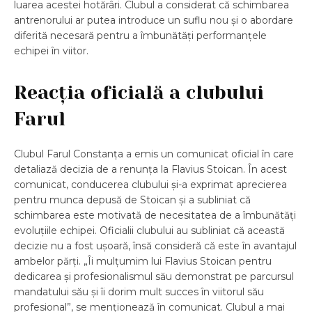
luarea acestei hotărâri. Clubul a considerat că schimbarea
antrenorului ar putea introduce un suflu nou și o abordare
diferită necesară pentru a îmbunătăți performanțele
echipei în viitor.
Reacția oficială a clubului
Farul
Clubul Farul Constanța a emis un comunicat oficial în care
detaliază decizia de a renunța la Flavius Stoican. În acest
comunicat, conducerea clubului și-a exprimat aprecierea
pentru munca depusă de Stoican și a subliniat că
schimbarea este motivată de necesitatea de a îmbunătăți
evoluțiile echipei. Oficialii clubului au subliniat că această
decizie nu a fost ușoară, însă consideră că este în avantajul
ambelor părți. „Îi mulțumim lui Flavius Stoican pentru
dedicarea și profesionalismul său demonstrat pe parcursul
mandatului său și îi dorim mult succes în viitorul său
profesional”, se menționează în comunicat. Clubul a mai