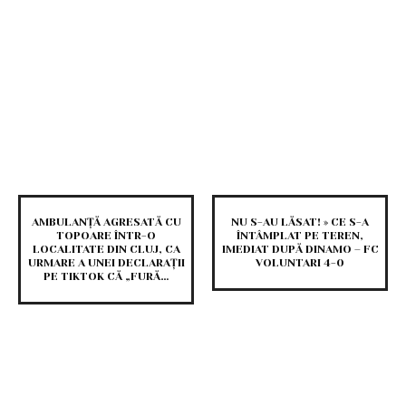
AMBULANȚĂ AGRESATĂ CU
NU S-AU LĂSAT! » CE S-A
TOPOARE ÎNTR-O
ÎNTÂMPLAT PE TEREN,
LOCALITATE DIN CLUJ, CA
IMEDIAT DUPĂ DINAMO – FC
URMARE A UNEI DECLARAȚII
VOLUNTARI 4-0
PE TIKTOK CĂ „FURĂ…