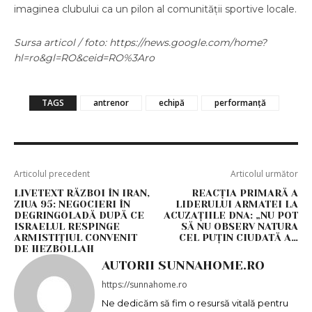
imaginea clubului ca un pilon al comunității sportive locale.
Sursa articol / foto: https://news.google.com/home?
hl=ro&gl=RO&ceid=RO%3Aro
TAGS
antrenor
echipă
performanță
Articolul precedent
Articolul următor
LIVETEXT RĂZBOI ÎN IRAN,
REACȚIA PRIMARĂ A
ZIUA 95: NEGOCIERI ÎN
LIDERULUI ARMATEI LA
DEGRINGOLADĂ DUPĂ CE
ACUZAȚIILE DNA: „NU POT
ISRAELUL RESPINGE
SĂ NU OBSERV NATURA
ARMISTIȚIUL CONVENIT
CEL PUȚIN CIUDATĂ A…
DE HEZBOLLAH
AUTORII SUNNAHOME.RO
https://sunnahome.ro
Ne dedicăm să fim o resursă vitală pentru