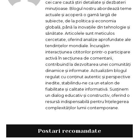
cei care caută știri detaliate și dezbateri
minuțioase. Blogul nostru abordează teme
actuale și acoperă o gamă largă de
subiecte, de la politica și economia
globală, până la inovațiile din tehnologie și
sănătate. Articolele sunt meticulos
cercetate, oferind analize aprofundate ale
tendințelor mondiale. Încurajăm
interacțiunea cititorilor printr-o participare
activă în secțiunea de comentarii,
contribuind la dezvoltarea unei comunități
dinamice și informate. Actualizăm blogul
regulat cu conținut autentic și perspective
inedite, stabilindu-ne ca un etalon de
fiabilitate și calitate informativă. Susținem
un dialog educativ și constructiv, oferind o
resursă indispensabilă pentru înțelegerea
complexităților lumii contemporane.
Postari recomandate