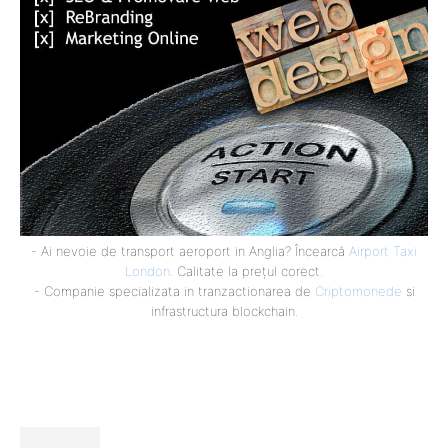
- Ai nevoie de transport aeroport in Anglia? Încearcă
Airport Taxi
London
. Calitate la prețul corect.
- Companie specializata in tranzactionarea de
Criptomonede
si
infrastructura blockchain.