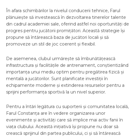
În afara schimbărilor la nivelul conducerii tehnice, Farul
plănuiește să investească în dezvoltarea tinerelor talente
din cadrul academiei sale, oferind astfel noi oportunități de
progres pentru jucătorii promițători. Această strategie își
propune să întărească baza de jucători locali și să
promoveze un stil de joc coerent și flexibil.
De asemenea, clubul urmărește să îmbunătățească
infrastructura și facilitățile de antrenament, conștientizând
importanța unui mediu optim pentru pregătirea fizică și
mentală a jucătorilor. Sunt planificate investiții în
echipamente moderne și extinderea resurselor pentru a
sprijini performanța sportivă la un nivel superior.
Pentru a întări legătura cu suporterii și comunitatea locală,
Farul Constanța are în vedere organizarea unor
evenimente și activități care să implice mai activ fanii în
viața clubului. Această inițiativă își propune nu doar să
crească sprijinul din partea publicului, ci și să întărească