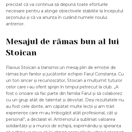
precizat că va continua să depună toate eforturile
necesare pentru a atinge obiectivele stabilite la începutul
sezonului și că va anunța în curând numele noului
antrenor.
Mesajul de rămas bun al lui
Stoican
Flavius Stoican a transmis un mesaj plin de emoție de
rămas bun fanilor și jucătorilor echipei Farul Constanța. Cu
un ton sincer și recunoscător, Stoican a mulțumit tuturor
celor care i-au oferit sprijin în timpul petrecut la club. „A
fost o onoare să fac parte din familia Farul și să colaborez
cu un grup atât de talentat și devotat. Deși rezultatele nu
au fost cele dorite, am căpătat multe lecții și am trăit
experiențe care m-au îmbogățit atât profesional, cât și
personal”, a declarat el. Antrenorul a subliniat valoarea
solidarității și a muncii de echipă, exprimându-și speranța