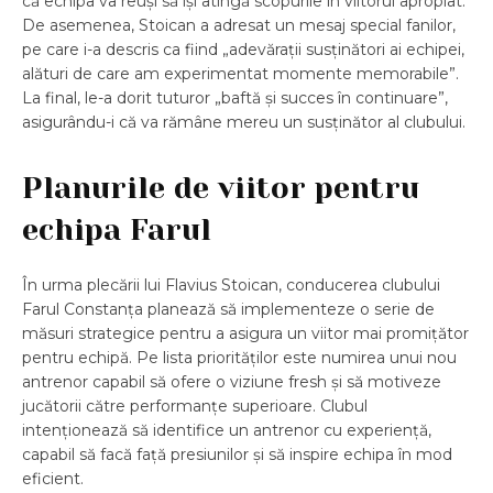
că echipa va reuși să își atingă scopurile în viitorul apropiat.
De asemenea, Stoican a adresat un mesaj special fanilor,
pe care i-a descris ca fiind „adevărații susținători ai echipei,
alături de care am experimentat momente memorabile”.
La final, le-a dorit tuturor „baftă și succes în continuare”,
asigurându-i că va rămâne mereu un susținător al clubului.
Planurile de viitor pentru
echipa Farul
În urma plecării lui Flavius Stoican, conducerea clubului
Farul Constanța planează să implementeze o serie de
măsuri strategice pentru a asigura un viitor mai promițător
pentru echipă. Pe lista priorităților este numirea unui nou
antrenor capabil să ofere o viziune fresh și să motiveze
jucătorii către performanțe superioare. Clubul
intenționează să identifice un antrenor cu experiență,
capabil să facă față presiunilor și să inspire echipa în mod
eficient.