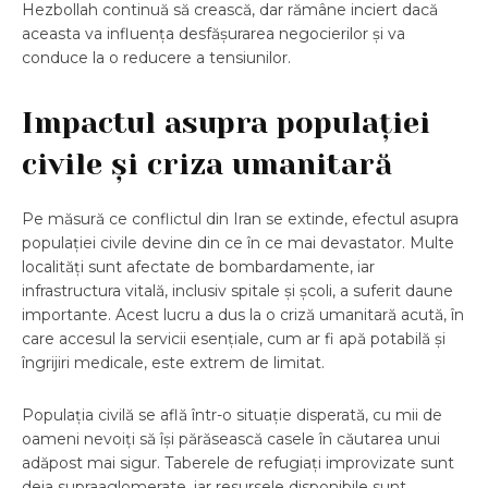
Hezbollah continuă să crească, dar rămâne inciert dacă
aceasta va influența desfășurarea negocierilor și va
conduce la o reducere a tensiunilor.
Impactul asupra populației
civile și criza umanitară
Pe măsură ce conflictul din Iran se extinde, efectul asupra
populației civile devine din ce în ce mai devastator. Multe
localități sunt afectate de bombardamente, iar
infrastructura vitală, inclusiv spitale și școli, a suferit daune
importante. Acest lucru a dus la o criză umanitară acută, în
care accesul la servicii esențiale, cum ar fi apă potabilă și
îngrijiri medicale, este extrem de limitat.
Populația civilă se află într-o situație disperată, cu mii de
oameni nevoiți să își părăsească casele în căutarea unui
adăpost mai sigur. Taberele de refugiați improvizate sunt
deja supraaglomerate, iar resursele disponibile sunt