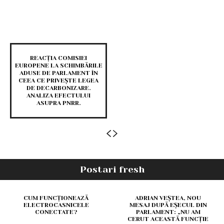
REACȚIA COMISIEI
EUROPENE LA SCHIMBĂRILE
ADUSE DE PARLAMENT ÎN
CEEA CE PRIVEȘTE LEGEA
DE DECARBONIZARE.
ANALIZA EFECTULUI
ASUPRA PNRR.
Postari fresh
CUM FUNCȚIONEAZĂ
ADRIAN VEȘTEA, NOU
ELECTROCASNICELE
MESAJ DUPĂ EȘECUL DIN
CONECTATE?
PARLAMENT: „NU AM
CERUT ACEASTĂ FUNCȚIE