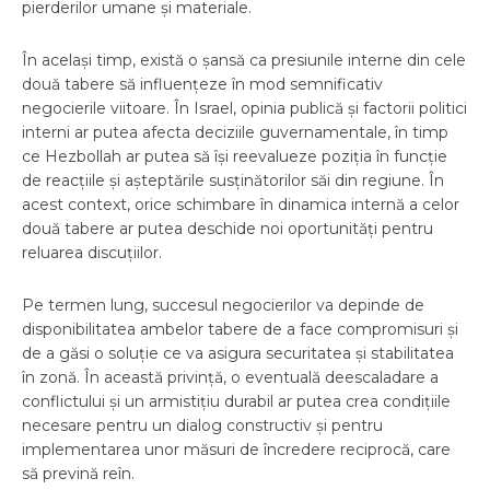
pierderilor umane și materiale.
În același timp, există o șansă ca presiunile interne din cele
două tabere să influențeze în mod semnificativ
negocierile viitoare. În Israel, opinia publică și factorii politici
interni ar putea afecta deciziile guvernamentale, în timp
ce Hezbollah ar putea să își reevalueze poziția în funcție
de reacțiile și așteptările susținătorilor săi din regiune. În
acest context, orice schimbare în dinamica internă a celor
două tabere ar putea deschide noi oportunități pentru
reluarea discuțiilor.
Pe termen lung, succesul negocierilor va depinde de
disponibilitatea ambelor tabere de a face compromisuri și
de a găsi o soluție ce va asigura securitatea și stabilitatea
în zonă. În această privință, o eventuală deescaladare a
conflictului și un armistițiu durabil ar putea crea condițiile
necesare pentru un dialog constructiv și pentru
implementarea unor măsuri de încredere reciprocă, care
să prevină reîn.