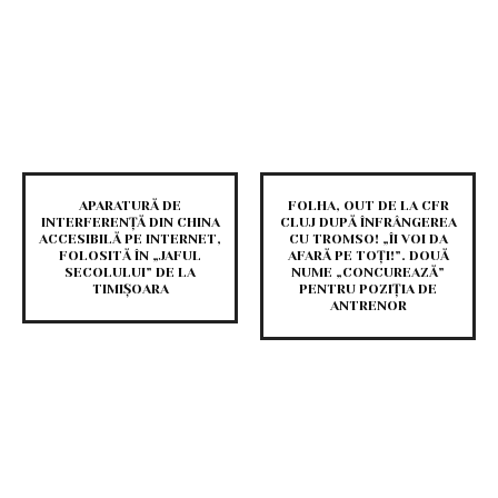
APARATURĂ DE
FOLHA, OUT DE LA CFR
INTERFERENȚĂ DIN CHINA
CLUJ DUPĂ ÎNFRÂNGEREA
ACCESIBILĂ PE INTERNET,
CU TROMSO! „ÎI VOI DA
FOLOSITĂ ÎN „JAFUL
AFARĂ PE TOȚI!”. DOUĂ
SECOLULUI” DE LA
NUME „CONCUREAZĂ”
TIMIȘOARA
PENTRU POZIȚIA DE
ANTRENOR