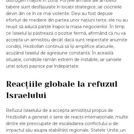
distrugeri majore în zonă. Forțele armate ale ambelor
tabere sunt desfășurate în locații strategice, iar ciocnirile
devin din ce în ce mai violente. Deși au fost depuse
eforturi de mediere din partea unor națiuni terțe, ele nu au
reușit să aducă părțile înapoi la masa negocierilor. În timp
ce Israelul își păstrează o poziție fermă, afirmând că nu va
accepta un armistițiu decât dacă sunt respectate anumite
condiții, Hezbollah continuă să își amplifice atacurile,
acuzând Israelul de agresiune constantă. În această
situație, condițiile rămân extrem de instabile, iar șansele
unei soluții pașnice par îndepărtate.
Reacțiile globale la refuzul
Israelului
Refuzul Israelului de a accepta armistițiul propus de
Hezbollah a generat o serie de reacții internaționale, multe
dintre ele preocupate de escaladarea conflictului și de
impactul său asupra stabilității regionale. Statele Unite, un