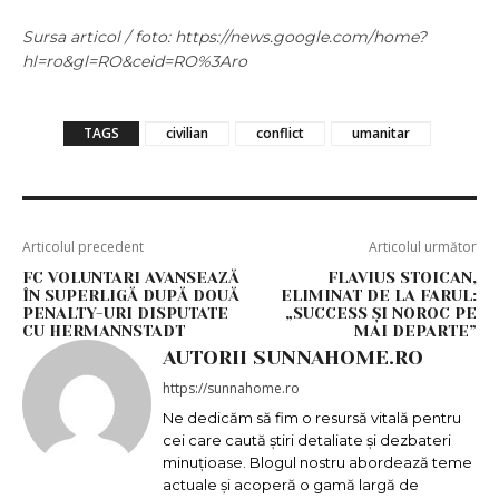
Sursa articol / foto: https://news.google.com/home?
hl=ro&gl=RO&ceid=RO%3Aro
TAGS
civilian
conflict
umanitar
Articolul precedent
Articolul următor
FC VOLUNTARI AVANSEAZĂ
FLAVIUS STOICAN,
ÎN SUPERLIGĂ DUPĂ DOUĂ
ELIMINAT DE LA FARUL:
PENALTY-URI DISPUTATE
„SUCCESS ȘI NOROC PE
CU HERMANNSTADT
MAI DEPARTE”
AUTORII SUNNAHOME.RO
https://sunnahome.ro
Ne dedicăm să fim o resursă vitală pentru
cei care caută știri detaliate și dezbateri
minuțioase. Blogul nostru abordează teme
actuale și acoperă o gamă largă de