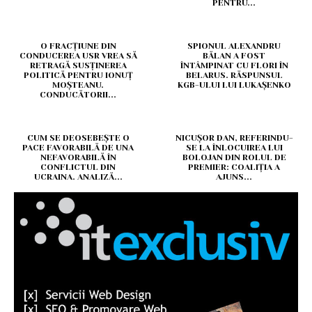
PENTRU...
O FRACȚIUNE DIN
SPIONUL ALEXANDRU
CONDUCEREA USR VREA SĂ
BĂLAN A FOST
RETRAGĂ SUSȚINEREA
ÎNTÂMPINAT CU FLORI ÎN
POLITICĂ PENTRU IONUȚ
BELARUS. RĂSPUNSUL
MOȘTEANU.
KGB-ULUI LUI LUKAȘENKO
CONDUCĂTORII...
CUM SE DEOSEBEȘTE O
NICUȘOR DAN, REFERINDU-
PACE FAVORABILĂ DE UNA
SE LA ÎNLOCUIREA LUI
NEFAVORABILĂ ÎN
BOLOJAN DIN ROLUL DE
CONFLICTUL DIN
PREMIER: COALIȚIA A
UCRAINA. ANALIZĂ...
AJUNS...