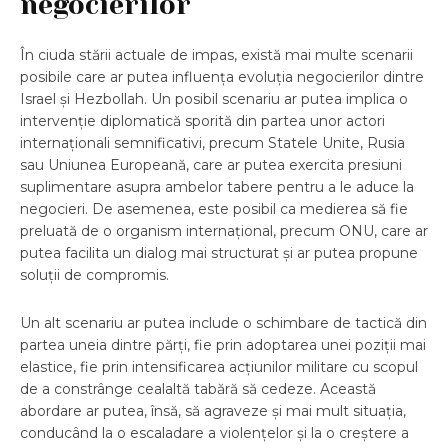
negocierilor
În ciuda stării actuale de impas, există mai multe scenarii
posibile care ar putea influența evoluția negocierilor dintre
Israel și Hezbollah. Un posibil scenariu ar putea implica o
intervenție diplomatică sporită din partea unor actori
internaționali semnificativi, precum Statele Unite, Rusia
sau Uniunea Europeană, care ar putea exercita presiuni
suplimentare asupra ambelor tabere pentru a le aduce la
negocieri. De asemenea, este posibil ca medierea să fie
preluată de o organism internațional, precum ONU, care ar
putea facilita un dialog mai structurat și ar putea propune
soluții de compromis.
Un alt scenariu ar putea include o schimbare de tactică din
partea uneia dintre părți, fie prin adoptarea unei poziții mai
elastice, fie prin intensificarea acțiunilor militare cu scopul
de a constrânge cealaltă tabără să cedeze. Această
abordare ar putea, însă, să agraveze și mai mult situația,
conducând la o escaladare a violențelor și la o creștere a