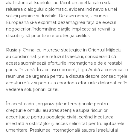
aliat istoric al Israelului, au făcut un apel la calm și la
reluarea dialogului diplomatic, evidențiind nevoia unei
soluții pașnice și durabile. De asemenea, Uniunea
Europeană și-a exprimat dezamăgirea față de eşecul
negocierilor, îndemnând părțile implicate să revină la
discuții și să prioritizeze protecția civililor.
Rusia și China, cu interese strategice în Orientul Mijlociu,
au condamnat și ele refuzul Israelului, considerând că
acesta subminează eforturile internaționale de a restabili
pacea în zonă. În același moment, Liga Arabă a convocat o
reuniune de urgență pentru a discuta despre consecințele
acestui refuz și pentru a coordona eforturile diplomatice în
vederea soluționării crizei.
În acest cadru, organizațiile internaționale pentru
drepturile omului au atras atenția asupra riscurilor
accentuate pentru populația civilă, cerând încetarea
imediată a ostilităților și acces nelimitat pentru ajutoarele
umanitare. Presiunea internațională asupra Israelului și