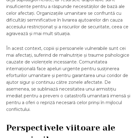
insuficiente pentru a răspunde necesităților de bază ale
celor afectați. Organizațiile umanitare se confruntă cu
dificultăți semnificative în livrarea ajutoarelor din cauza
accesului restricționat și a riscurilor de securitate, ceea ce
agravează și mai mult situația.
În acest context, copiii și persoanele vulnerabile sunt cei
mai afectați, suferind de malnutriție și traume psihologice
cauzate de violențele incessante. Comunitatea
internațională face apeluri urgente pentru susținerea
eforturilor umanitare și pentru garantarea unui coridor de
ajutor sigur și continuu către zonele afectate. De
asemenea, se subliniază necesitatea unui armistițiu
imediat pentru a preveni o catastrofă umanitară imensă și
pentru a oferi o repriză necesară celor prinși în mijlocul
conflictului.
Perspectivele viitoare ale