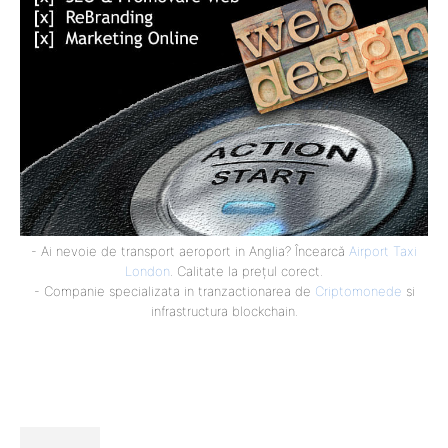
- Ai nevoie de transport aeroport in Anglia? Încearcă
Airport Taxi
London
. Calitate la prețul corect.
- Companie specializata in tranzactionarea de
Criptomonede
si
infrastructura blockchain.