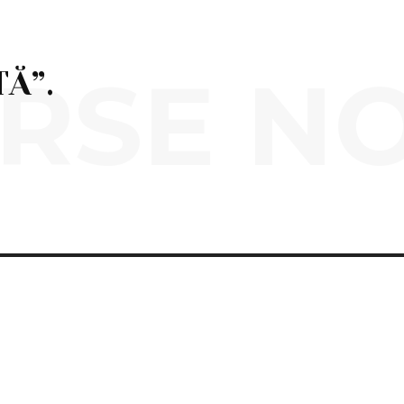
RSE N
Ă”.