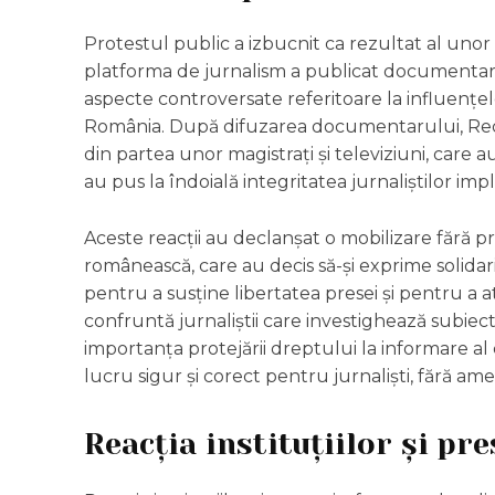
Protestul public a izbucnit ca rezultat al unor
platforma de jurnalism a publicat documentarul
aspecte controversate referitoare la influențele
România. După difuzarea documentarului, Recor
din partea unor magistrați și televiziuni, care a
au pus la îndoială integritatea jurnaliștilor impli
Aceste reacții au declanșat o mobilizare fără pr
românească, care au decis să-și exprime solidar
pentru a susține libertatea presei și pentru a 
confruntă jurnaliștii care investighează subiecte
importanța protejării dreptului la informare al
lucru sigur și corect pentru jurnaliști, fără amen
Reacția instituțiilor și pre