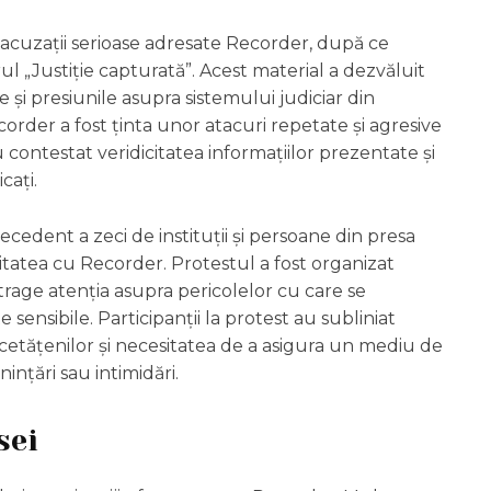
 acuzații serioase adresate Recorder, după ce
 „Justiție capturată”. Acest material a dezvăluit
 și presiunile asupra sistemului judiciar din
der a fost ținta unor atacuri repetate și agresive
u contestat veridicitatea informațiilor prezentate și
cați.
ecedent a zeci de instituții și persoane din presa
itatea cu Recorder. Protestul a fost organizat
atrage atenția asupra pericolelor cu care se
 sensibile. Participanții la protest au subliniat
 cetățenilor și necesitatea de a asigura un mediu de
ințări sau intimidări.
sei