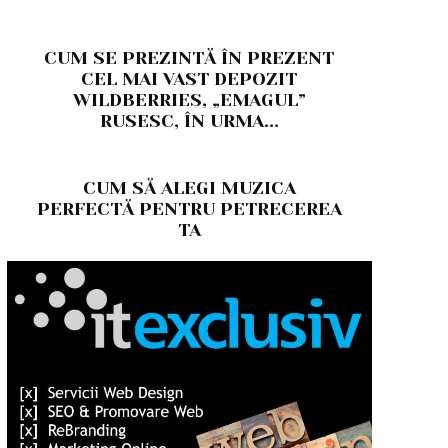
CUM SE PREZINTĂ ÎN PREZENT
CEL MAI VAST DEPOZIT
WILDBERRIES, „EMAGUL”
RUSESC, ÎN URMA...
CUM SĂ ALEGI MUZICA
PERFECTĂ PENTRU PETRECEREA
TA