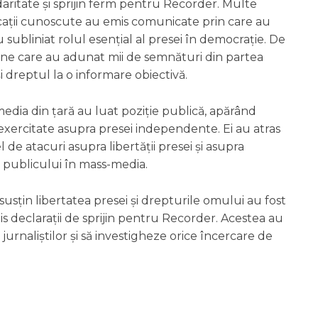
lidaritate și sprijin ferm pentru Recorder. Multe
blicații cunoscute au emis comunicate prin care au
 subliniat rolul esențial al presei în democrație. De
nline care au adunat mii de semnături din partea
i dreptul la o informare obiectivă.
ti media din țară au luat poziție publică, apărând
exercitate asupra presei independente. Ei au atras
l de atacuri asupra libertății presei și asupra
 publicului în mass-media.
 susțin libertatea presei și drepturile omului au fost
s declarații de sprijin pentru Recorder. Acestea au
jurnaliștilor și să investigheze orice încercare de