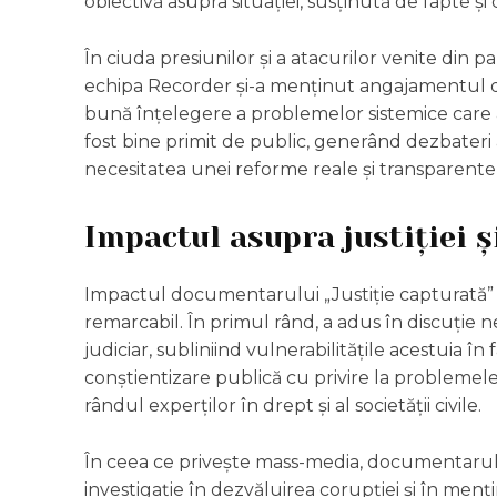
obiectivă asupra situației, susținută de fapte și 
În ciuda presiunilor și a atacurilor venite din 
echipa Recorder și-a menținut angajamentul de
bună înțelegere a problemelor sistemice care 
fost bine primit de public, generând dezbateri 
necesitatea unei reforme reale și transparente î
Impactul asupra justiției 
Impactul documentarului „Justiție capturată” a
remarcabil. În primul rând, a adus în discuție
judiciar, subliniind vulnerabilitățile acestuia î
conștientizare publică cu privire la problemele
rândul experților în drept și al societății civile.
În ceea ce privește mass-media, documentarul a
investigație în dezvăluirea corupției și în menț