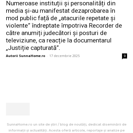
Numeroase instituții și personalități din
media și-au manifestat dezaprobarea în
mod public față de „atacurile repetate și
violente” îndreptate împotriva Recorder de
către anumiți judecători și posturi de
televiziune, ca reacție la documentarul
„Justiție capturată”.
Autorii SunnaHome.ro
-
17 decembrie 2025
0
SunnaHome.ro un site de știri / blog de noutăți, dedicat diseminării de
informații și actualități. Acesta oferă articole, reportaje și analize pe