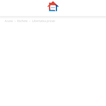
Acasă
Etichete
Libertatea presei