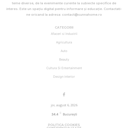
teme diverse, de la evenimente curente la subiecte specifice de
interes. Este un spațiu digital pentru informare și educație. Contactati-
ne oricand la adresa: contact@sunnahome.ro
CATEGORII
Afaceri si Industrii
Agricultura
Auto
Beauty
Cultura Si Entertainment
Design interior
joi, august 6, 2026
C
34.4
București
POLITICA COOKIES