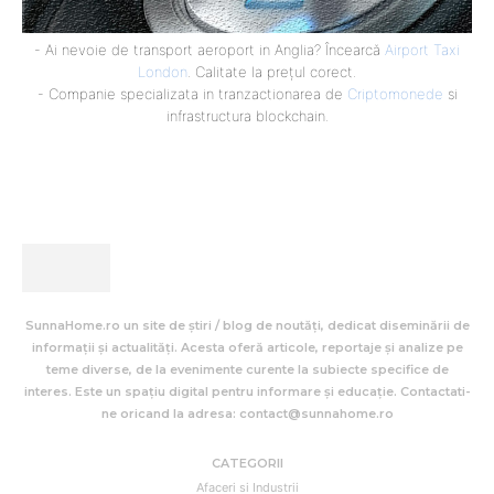
- Ai nevoie de transport aeroport in Anglia? Încearcă
Airport Taxi
London
. Calitate la prețul corect.
- Companie specializata in tranzactionarea de
Criptomonede
si
infrastructura blockchain.
SunnaHome.ro un site de știri / blog de noutăți, dedicat diseminării de
informații și actualități. Acesta oferă articole, reportaje și analize pe
teme diverse, de la evenimente curente la subiecte specifice de
interes. Este un spațiu digital pentru informare și educație. Contactati-
ne oricand la adresa: contact@sunnahome.ro
CATEGORII
Afaceri si Industrii