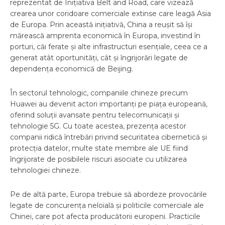
reprezentat de Inițiativa Belt and Road, care vizează
crearea unor coridoare comerciale extinse care leagă Asia
de Europa. Prin această inițiativă, China a reușit să își
mărească amprenta economică în Europa, investind în
porturi, căi ferate și alte infrastructuri esențiale, ceea ce a
generat atât oportunități, cât și îngrijorări legate de
dependența economică de Beijing.
În sectorul tehnologic, companiile chineze precum
Huawei au devenit actori importanți pe piața europeană,
oferind soluții avansate pentru telecomunicații și
tehnologie 5G. Cu toate acestea, prezența acestor
companii ridică întrebări privind securitatea cibernetică și
protecția datelor, multe state membre ale UE fiind
îngrijorate de posibilele riscuri asociate cu utilizarea
tehnologiei chineze.
Pe de altă parte, Europa trebuie să abordeze provocările
legate de concurența neloială și politicile comerciale ale
Chinei, care pot afecta producătorii europeni. Practicile