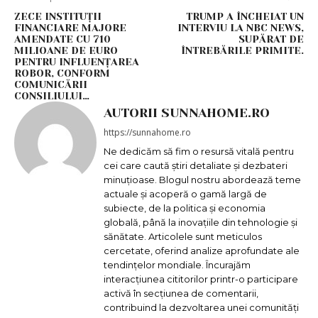
ZECE INSTITUȚII
TRUMP A ÎNCHEIAT UN
FINANCIARE MAJORE
INTERVIU LA NBC NEWS,
AMENDATE CU 710
SUPĂRAT DE
MILIOANE DE EURO
ÎNTREBĂRILE PRIMITE.
PENTRU INFLUENȚAREA
ROBOR, CONFORM
COMUNICĂRII
CONSILIULUI…
AUTORII SUNNAHOME.RO
https://sunnahome.ro
Ne dedicăm să fim o resursă vitală pentru
cei care caută știri detaliate și dezbateri
minuțioase. Blogul nostru abordează teme
actuale și acoperă o gamă largă de
subiecte, de la politica și economia
globală, până la inovațiile din tehnologie și
sănătate. Articolele sunt meticulos
cercetate, oferind analize aprofundate ale
tendințelor mondiale. Încurajăm
interacțiunea cititorilor printr-o participare
activă în secțiunea de comentarii,
contribuind la dezvoltarea unei comunități