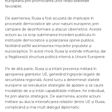
europeană prin promovarea unor relații bilaterale
favorabile.
De asemenea, Rusia a fost acuzată de implicație în
procesele democratice ale unor națiuni europene, prin
campanii de dezinformare și atacuri cibernetice. Aceste
acțiuni au ca scop subminarea încrederii publicului în
instituțiile democratice și polarizarea opiniei publice,
facilitând astfel ascensiunea mișcărilor populiste și
eurosceptice. În acest mod, Rusia își extinde influența, dar
și fragilizează structura politică internă a Uniunii Europene.
Pe de altă parte, Rusia și-a întărit prezența militară în
apropierea granițelor UE, generând îngrijorări legate de
securitatea regională. Acest lucru a determinat statele
europene să reevalueze strategiile de apărare și să caute
modalități de a-și întări capabilitățile militare, fie individual,
fie prin alianțe strategice. De asemenea, aceste acțiuni
militare au dus la intensificarea relațiilor dintre UE și Rusia,
complicând și mai mult dialogul diplomatic.