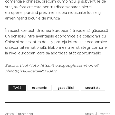
comerciale chineze, precum dumpingul și subvențiile de
stat, au fost criticate pentru distorsionarea pieței
europene, punând presiune asupra industriilor locale și
amenințând locurile de muncă.
În acest kontext, Uniunea Europeană trebuie să găsească
un echilibru între avantajele economice ale colaborării cu
China și necesitatea de a-și proteja interesele economice
și securitatea națională. Elaborarea unei strategii comune
la nivel european, care să abordeze atât oportunitățile
Sursa articol / foto: https://news.google.com/home?
hl=ro&gl=RO&ceid=RO%3Aro
TAGS
economie
geopolitică
securitate
Articolul precedent
Articolul următor