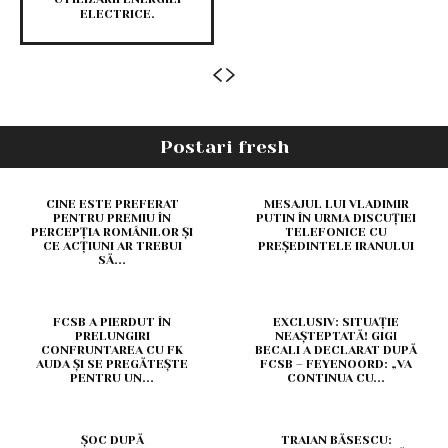
ELECTRICE.
Postari fresh
CINE ESTE PREFERAT
MESAJUL LUI VLADIMIR
PENTRU PREMIU ÎN
PUTIN ÎN URMA DISCUȚIEI
PERCEPȚIA ROMÂNILOR ȘI
TELEFONICE CU
CE ACȚIUNI AR TREBUI
PREȘEDINTELE IRANULUI
SĂ...
FCSB A PIERDUT ÎN
EXCLUSIV: SITUAȚIE
PRELUNGIRI
NEAȘTEPTATĂ! GIGI
CONFRUNTAREA CU FK
BECALI A DECLARAT DUPĂ
AUDA ȘI SE PREGĂTEȘTE
FCSB – FEYENOORD: „VA
PENTRU UN...
CONTINUA CU...
ȘOC DUPĂ
TRAIAN BĂSESCU: