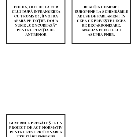
FOLHA, OUT DE LA CFR
REACȚIA COMISIEI
CLUJ DUPĂ ÎNFRÂNGEREA
EUROPENE LA SCHIMBĂRILE
CU TROMSO! „ÎI VOI DA
ADUSE DE PARLAMENT ÎN
AFARĂ PE TOȚI!”. DOUĂ
CEEA CE PRIVEȘTE LEGEA
NUME „CONCUREAZĂ”
DE DECARBONIZARE.
PENTRU POZIȚIA DE
ANALIZA EFECTULUI
ANTRENOR
ASUPRA PNRR.
GUVERNUL PREGĂTEȘTE UN
PROIECT DE ACT NORMATIV
PENTRU RESTRICȚIONAREA
UTILIZĂRII ENERGIEI