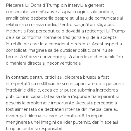
Plecarea lui Donald Trump din interviu a generat
consecințe semnificative asupra imaginii sale publice,
amplificând dezbaterile despre stilul său de comunicare și
relația sa cu mass-media. Pentru susținătorii săi, acest
incident a fost perceput ca o dovadă a reticenței lui Trump
de a se conforma normelor tradiționale și de a accepta
întrebări pe care le-a considerat nedrepte. Acest aspect a
consolidat imaginea sa de outsider politic, care nu se
teme să sfideze convențiile și să abordeze chestiunile într-
o manieră directă și neconvențională.
În contrast, pentru criticii săi, plecarea bruscă a fost
interpretată ca o slăbiciune și o incapacitate de a gestiona
întrebările dificile, ceea ce ar putea submina încrederea
publicului în capacitatea sa de a răspunde transparent și
deschis la problemele importante. Această percepție a
fost alimentată de dezbateri intense din media, care au
evidențiat dilema cu care se confruntă Trump în
menținerea unei imagini de lider puternic, dar în același
timp accesibil și responsabil.