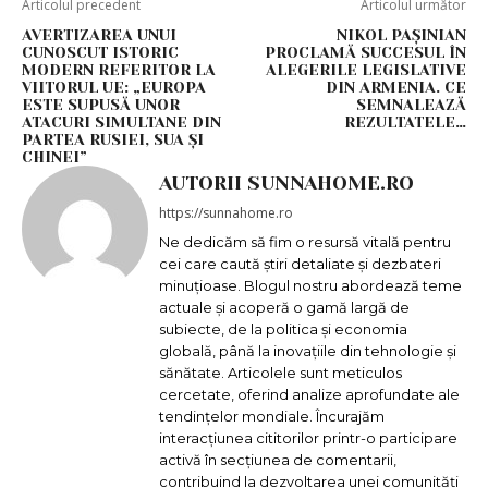
Articolul precedent
Articolul următor
AVERTIZAREA UNUI
NIKOL PAȘINIAN
CUNOSCUT ISTORIC
PROCLAMĂ SUCCESUL ÎN
MODERN REFERITOR LA
ALEGERILE LEGISLATIVE
VIITORUL UE: „EUROPA
DIN ARMENIA. CE
ESTE SUPUSĂ UNOR
SEMNALEAZĂ
ATACURI SIMULTANE DIN
REZULTATELE…
PARTEA RUSIEI, SUA ȘI
CHINEI”
AUTORII SUNNAHOME.RO
https://sunnahome.ro
Ne dedicăm să fim o resursă vitală pentru
cei care caută știri detaliate și dezbateri
minuțioase. Blogul nostru abordează teme
actuale și acoperă o gamă largă de
subiecte, de la politica și economia
globală, până la inovațiile din tehnologie și
sănătate. Articolele sunt meticulos
cercetate, oferind analize aprofundate ale
tendințelor mondiale. Încurajăm
interacțiunea cititorilor printr-o participare
activă în secțiunea de comentarii,
contribuind la dezvoltarea unei comunități