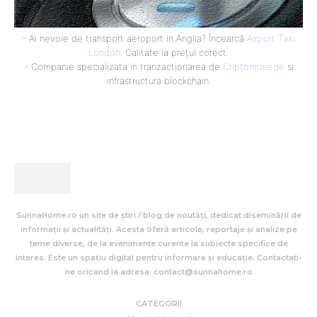
- Ai nevoie de transport aeroport in Anglia? Încearcă
Airport Taxi
London
. Calitate la prețul corect.
- Companie specializata in tranzactionarea de
Criptomonede
si
infrastructura blockchain.
SunnaHome.ro un site de știri / blog de noutăți, dedicat diseminării de
informații și actualități. Acesta oferă articole, reportaje și analize pe
teme diverse, de la evenimente curente la subiecte specifice de
interes. Este un spațiu digital pentru informare și educație. Contactati-
ne oricand la adresa: contact@sunnahome.ro
CATEGORII