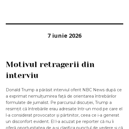
7 iunie 2026
Motivul retragerii din
interviu
Donald Trump a părăsit interviul oferit NBC News după ce
a exprimat nemulțumirea față de orientarea întrebărilor
formulate de jurnalist. Pe parcursul discuției, Trump a
resimțit că întrebările erau adresate într-un mod pe care el
l-a considerat provocator și părtinitor, ceea ce i-a generat
un disconfort evident. El l-a acuzat pe reporter că nu îi
oferă oportunitatea de a-și clarifica punctul de vedere și că