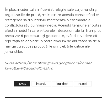
În plus, incidentul a influențat relațiile sale cu jurnaliștii și
organizațiile de presă, mulți dintre aceștia considerând că
retragerea sa din interviu marchează o escaladare a
conflictului său cu mass-media. Această tensiune ar putea
afecta modul în care viitoarele interacțiuni ale lui Trump cu
presa vor fi percepute și gestionate, având în vedere că
reputația sa depinde în mare măsură de abilitatea sa de a
naviga cu succes provocările și întrebările critice ale
jurnaliștilor.
Sursa articol / foto: https://news.google.com/home?
hl=ro&gl=RO&ceid=RO%3Aro
TAGS
interviu
întrebări
reacții