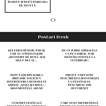
ÎNAINTE ȘI DUPĂ PERIOADA
DE SECETĂ.
Postari fresh
KELEMEN HUNOR: PSD ȘI
DE CE IUBIM ANIMALELE
USR AU O ÎNȚELEGERE
CA PE FAMILIE, DAR
„DEOSEBIT DE BUNĂ, MAI
AMÂNĂM VIZITELE LA
MULT DECÂT...
VETERINAR?
DEPUTAȚII DIN MAREA
PREȚUL UNEI SUPE
BRITANIE SOLICITĂ
PESCĂREȘTI LIPOVENEȘTI
INTERZICEREA DESENULUI
LA FESTIVALUL
ANIMAT „MAȘA ȘI URSUL”:
PESCĂRESC DIN
ARGUMENTELE ADUSE
BUCUREȘTI
CUM INFLUENȚEAZĂ
CARE SUNT DIFERENȚELE