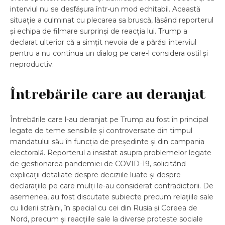
interviul nu se desfășura într-un mod echitabil. Această
situație a culminat cu plecarea sa bruscă, lăsând reporterul
și echipa de filmare surprinși de reacția lui. Trump a
declarat ulterior că a simțit nevoia de a părăsi interviul
pentru a nu continua un dialog pe care-l considera ostil și
neproductiv.
Întrebările care au deranjat
Întrebările care l-au deranjat pe Trump au fost în principal
legate de teme sensibile și controversate din timpul
mandatului său în funcția de președinte și din campania
electorală. Reporterul a insistat asupra problemelor legate
de gestionarea pandemiei de COVID-19, solicitând
explicații detaliate despre deciziile luate și despre
declarațiile pe care mulți le-au considerat contradictorii. De
asemenea, au fost discutate subiecte precum relațiile sale
cu liderii străini, în special cu cei din Rusia și Coreea de
Nord, precum și reacțiile sale la diverse proteste sociale