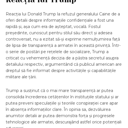
Reacția lui Donald Trump la refuzul generalului Caine de a
oferi detalii despre informațiile confidențiale a fost una
rapidă și, așa cum era de așteptat, vocală. Fostul
președinte, cunoscut pentru stilul său direct și adesea
controversat, nu a ezitat să-și exprime nemulțumirea față
de lipsa de transparență a armatei în această privință. Într-
o serie de postări pe rețelele de socializare, Trump a
criticat cu vehemență decizia de a păstra secretul asupra
detaliului respectiv, argumentând că publicul american are
dreptul să fie informat despre activitățile și capabilitățile
militare ale țării.
Trump a susținut că o mai mare transparență ar putea
consolida încrederea cetățenilor în instituțiile statului și ar
putea preveni speculațiile și teoriile conspirației care apar
în absența informațiilor clare. În opinia sa, dezvăluirea
anumitor detalii ar putea demonstra forța și progresele
tehnologice ale armatei, descurajând astfel orice potențiali