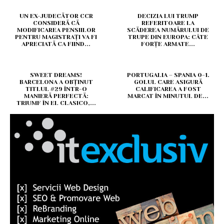
UN EX-JUDECĂTOR CCR
DECIZIA LUI TRUMP
CONSIDERĂ CĂ
REFERITOARE LA
MODIFICAREA PENSIILOR
SCĂDEREA NUMĂRULUI DE
PENTRU MAGISTRAȚI VA FI
TRUPE DIN EUROPA: CÂTE
APRECIATĂ CA FIIND...
FORȚE ARMATE...
SWEET DREAMS!
PORTUGALIA – SPANIA 0-1.
BARCELONA A OBȚINUT
GOLUL CARE ASIGURĂ
TITLUL #29 ÎNTR-O
CALIFICAREA A FOST
MANIERĂ PERFECTĂ:
MARCAT ÎN MINUTUL DE...
TRIUMF ÎN EL CLASICO,...