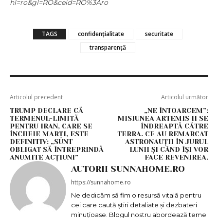
hl=ro&gl=RO&ceid=RO%3Aro
TAGS
confidențialitate
securitate
transparență
Articolul precedent
Articolul următor
TRUMP DECLARE CĂ
„NE ÎNTOARCEM”:
TERMENUL-LIMITĂ
MISIUNEA ARTEMIS II SE
PENTRU IRAN, CARE SE
ÎNDREAPTĂ CĂTRE
ÎNCHEIE MARȚI, ESTE
TERRA. CE AU REMARCAT
DEFINITIV: „SUNT
ASTRONAUȚII ÎN JURUL
OBLIGAT SĂ ÎNTREPRINDĂ
LUNII ȘI CÂND ÎȘI VOR
ANUMITE ACȚIUNI”
FACE REVENIREA.
AUTORII SUNNAHOME.RO
https://sunnahome.ro
Ne dedicăm să fim o resursă vitală pentru
cei care caută știri detaliate și dezbateri
minuțioase. Blogul nostru abordează teme