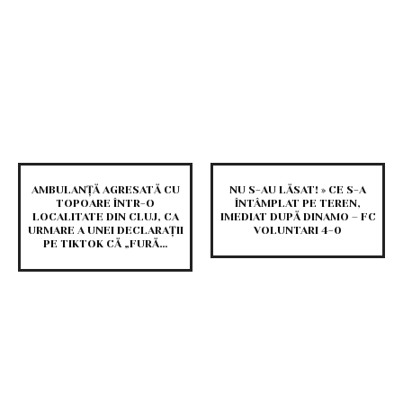
AMBULANȚĂ AGRESATĂ CU
NU S-AU LĂSAT! » CE S-A
TOPOARE ÎNTR-O
ÎNTÂMPLAT PE TEREN,
LOCALITATE DIN CLUJ, CA
IMEDIAT DUPĂ DINAMO – FC
URMARE A UNEI DECLARAȚII
VOLUNTARI 4-0
PE TIKTOK CĂ „FURĂ…