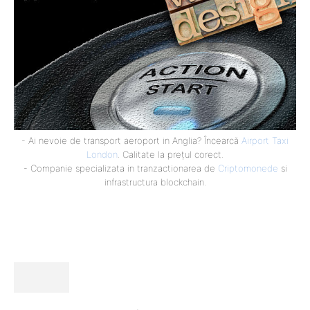
- Ai nevoie de transport aeroport in Anglia? Încearcă
Airport Taxi
London
. Calitate la prețul corect.
- Companie specializata in tranzactionarea de
Criptomonede
si
infrastructura blockchain.