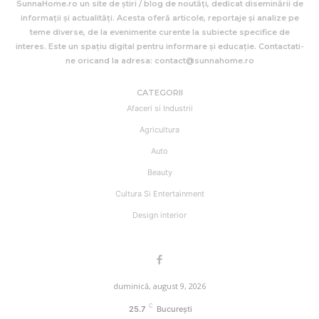
SunnaHome.ro un site de știri / blog de noutăți, dedicat diseminării de
informații și actualități. Acesta oferă articole, reportaje și analize pe
teme diverse, de la evenimente curente la subiecte specifice de
interes. Este un spațiu digital pentru informare și educație. Contactati-
ne oricand la adresa: contact@sunnahome.ro
CATEGORII
Afaceri si Industrii
Agricultura
Auto
Beauty
Cultura Si Entertainment
Design interior
duminică, august 9, 2026
C
25.7
București