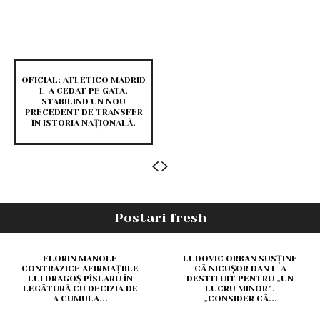
OFICIAL: ATLETICO MADRID
L-A CEDAT PE GATA,
STABILIND UN NOU
PRECEDENT DE TRANSFER
ÎN ISTORIA NAȚIONALĂ.
Postari fresh
FLORIN MANOLE
LUDOVIC ORBAN SUSȚINE
CONTRAZICE AFIRMAȚIILE
CĂ NICUȘOR DAN L-A
LUI DRAGOȘ PÎSLARU ÎN
DESTITUIT PENTRU „UN
LEGĂTURĂ CU DECIZIA DE
LUCRU MINOR”.
A CUMULA...
„CONSIDER CĂ...