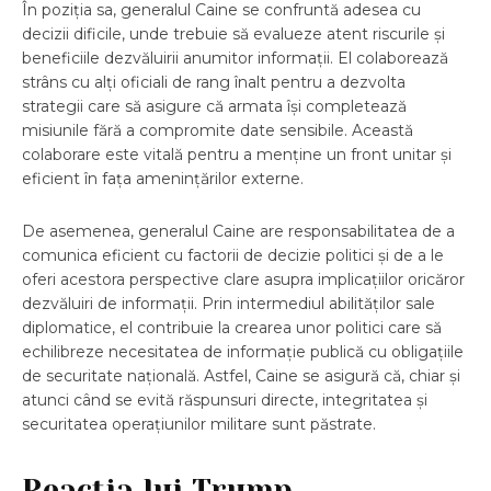
În poziția sa, generalul Caine se confruntă adesea cu
decizii dificile, unde trebuie să evalueze atent riscurile și
beneficiile dezvăluirii anumitor informații. El colaborează
strâns cu alți oficiali de rang înalt pentru a dezvolta
strategii care să asigure că armata își completează
misiunile fără a compromite date sensibile. Această
colaborare este vitală pentru a menține un front unitar și
eficient în fața amenințărilor externe.
De asemenea, generalul Caine are responsabilitatea de a
comunica eficient cu factorii de decizie politici și de a le
oferi acestora perspective clare asupra implicațiilor oricăror
dezvăluiri de informații. Prin intermediul abilităților sale
diplomatice, el contribuie la crearea unor politici care să
echilibreze necesitatea de informație publică cu obligațiile
de securitate națională. Astfel, Caine se asigură că, chiar și
atunci când se evită răspunsuri directe, integritatea și
securitatea operațiunilor militare sunt păstrate.
Reacția lui Trump