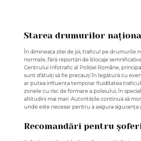
Starea drumurilor naționa
În dimineața zilei de joi, traficul pe drumurile
normale, fără reportări de blocaje semnificative s
Centrului Infotrafic al Poliției Române, principal
sunt sfătuiți să fie precauți în legătură cu eve
ar putea influența temporar fluiditatea trafi
zonele cu risc de formare a poleiului, în specia
altitudini mai mari. Autoritățile continuă să mo
unde este necesar pentru a asigura siguranța și 
Recomandări pentru șofer