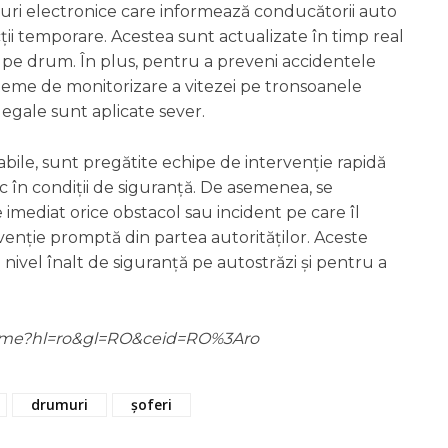
ouri electronice care informează conducătorii auto
icții temporare. Acestea sunt actualizate în timp real
e pe drum. În plus, pentru a preveni accidentele
isteme de monitorizare a vitezei pe tronsoanele
 legale sunt aplicate sever.
abile, sunt pregătite echipe de intervenție rapidă
ic în condiții de siguranță. De asemenea, se
e imediat orice obstacol sau incident pe care îl
rvenție promptă din partea autorităților. Aceste
ivel înalt de siguranță pe autostrăzi și pentru a
m/home?hl=ro&gl=RO&ceid=RO%3Aro
drumuri
șoferi