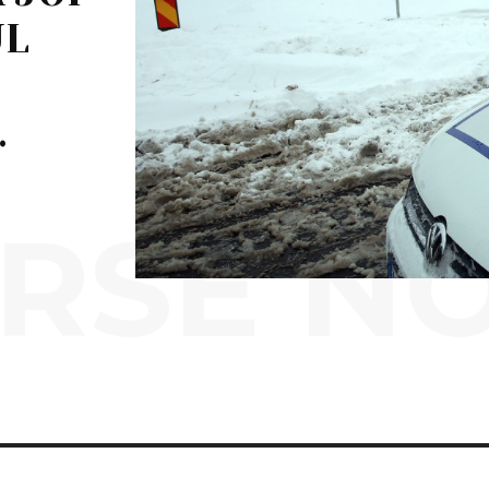
UL
.
RSE N