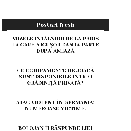
Postari fresh
MIZELE ÎNTÂLNIRII DE LA PARIS
LA CARE NICUȘOR DAN IA PARTE
DUPĂ-AMIAZĂ
CE ECHIPAMENTE DE JOACĂ
SUNT DISPONIBILE ÎNTR-O
GRĂDINIȚĂ PRIVATĂ?
ATAC VIOLENT ÎN GERMANIA:
NUMEROASE VICTIME.
BOLOJAN ÎI RĂSPUNDE LIEI