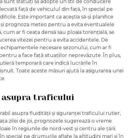
ă sunt sfătuiți să adopte un stil de conducere
cvată față de vehiculul din față, în special pe
ficile. Este important ca aceștia să-și planifice
or și prognoza meteo pentru a evita eventualele
, cum ar fi ceața densă sau ploaia torențială, se
ucerea vitezei pentru a evita accidentele. De
ă echipamentele necesare sezonului, cum ar fi
pentru a face față situațiilor neprevăzute. În plus,
utieră temporară care indică lucrările în
ișnuit. Toate aceste măsuri ajută la asigurarea unei
te.
 asupra traficului
l asupra fluidității și siguranței traficului rutier,
eața zilei de joi, prognozele sugerează o vreme
loaie în regiunile de nord-vest și centru ale țării.
n special pe drumurile aflate la altitudini mari și în