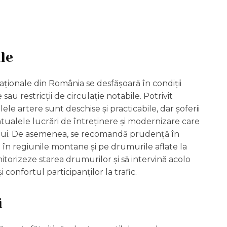
le
 naționale din România se desfășoară în condiții
au restricții de circulație notabile. Potrivit
ele artere sunt deschise și practicabile, dar șoferii
ntualele lucrări de întreținere și modernizare care
cului. De asemenea, se recomandă prudență în
l în regiunile montane și pe drumurile aflate la
nitorizeze starea drumurilor și să intervină acolo
confortul participanților la trafic.
i