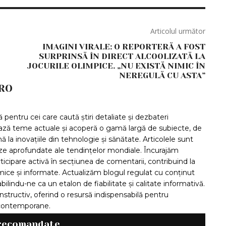
Articolul următor
IMAGINI VIRALE: O REPORTERĂ A FOST
SURPRINSĂ ÎN DIRECT ALCOOLIZATĂ LA
JOCURILE OLIMPICE. „NU EXISTĂ NIMIC ÎN
NEREGULĂ CU ASTA”
RO
pentru cei care caută știri detaliate și dezbateri
ază teme actuale și acoperă o gamă largă de subiecte, de
ă la inovațiile din tehnologie și sănătate. Articolele sunt
ize aprofundate ale tendințelor mondiale. Încurajăm
articipare activă în secțiunea de comentarii, contribuind la
ice și informate. Actualizăm blogul regulat cu conținut
bilindu-ne ca un etalon de fiabilitate și calitate informativă.
structiv, oferind o resursă indispensabilă pentru
i contemporane.
 recomandate