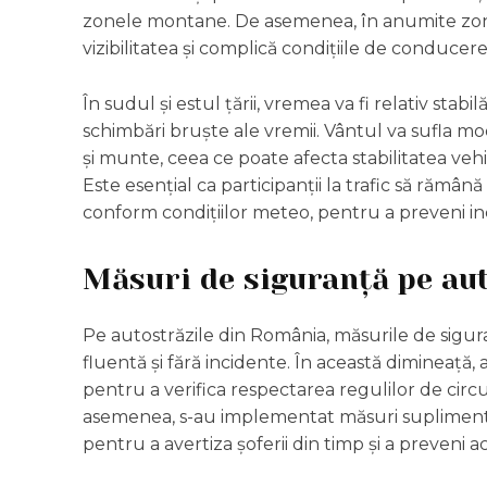
zonele montane. De asemenea, în anumite zon
vizibilitatea și complică condițiile de conducere
În sudul și estul țării, vremea va fi relativ stabil
schimbări bruște ale vremii. Vântul va sufla mo
și munte, ceea ce poate afecta stabilitatea vehi
Este esențial ca participanții la trafic să rămână 
conform condițiilor meteo, pentru a preveni in
Măsuri de siguranță pe au
Pe autostrăzile din România, măsurile de sigura
fluentă și fără incidente. În această dimineață, 
pentru a verifica respectarea regulilor de circul
asemenea, s-au implementat măsuri suplimentar
pentru a avertiza șoferii din timp și a preveni a