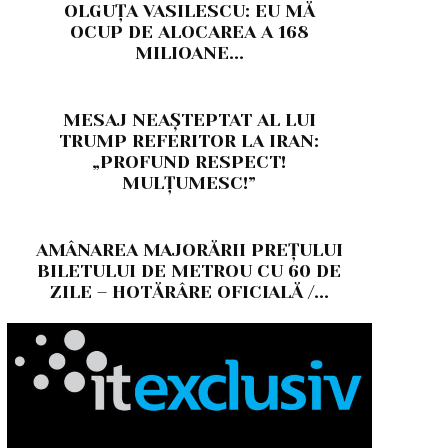
OLGUȚA VASILESCU: EU MĂ
OCUP DE ALOCAREA A 168
MILIOANE...
MESAJ NEAȘTEPTAT AL LUI
TRUMP REFERITOR LA IRAN:
„PROFUND RESPECT!
MULȚUMESC!”
AMÂNAREA MAJORĂRII PREȚULUI
BILETULUI DE METROU CU 60 DE
ZILE – HOTĂRÂRE OFICIALĂ /...