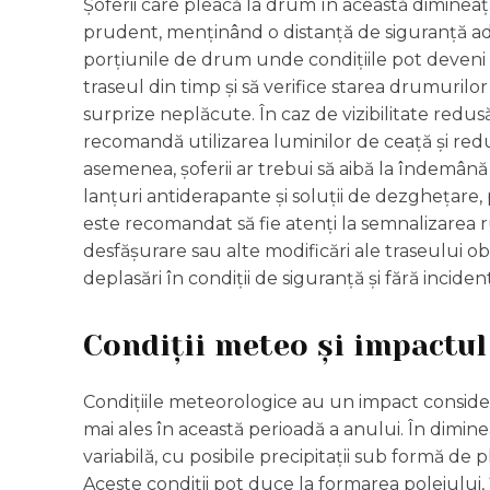
Șoferii care pleacă la drum în această dimineaț
prudent, menținând o distanță de siguranță ade
porțiunile de drum unde condițiile pot deveni di
traseul din timp și să verifice starea drumuril
surprize neplăcute. În caz de vizibilitate redusă
recomandă utilizarea luminilor de ceață și red
asemenea, șoferii ar trebui să aibă la îndemân
lanțuri antiderapante și soluții de dezghețare, 
este recomandat să fie atenți la semnalizarea r
desfășurare sau alte modificări ale traseului ob
deplasări în condiții de siguranță și fără inciden
Condiții meteo și impactul
Condițiile meteorologice au un impact considerabi
mai ales în această perioadă a anului. În dimin
variabilă, cu posibile precipitații sub formă de p
Aceste condiții pot duce la formarea poleiului, î