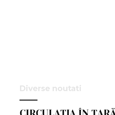
Diverse noutati
CIRCULAȚIA ÎN ȚARĂ