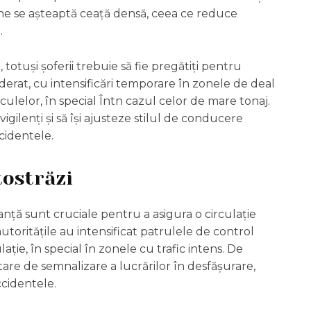
e se așteaptă ceață densă, ceea ce reduce
.
ă, totuși șoferii trebuie să fie pregătiți pentru
derat, cu intensificări temporare în zonele de deal
culelor, în special Întn cazul celor de mare tonaj.
vigilenți și să își ajusteze stilul de conducere
cidentele.
tostrăzi
nță sunt cruciale pentru a asigura o circulație
autoritățile au intensificat patrulele de control
ație, în special în zonele cu trafic intens. De
e de semnalizare a lucrărilor în desfășurare,
ccidentele.