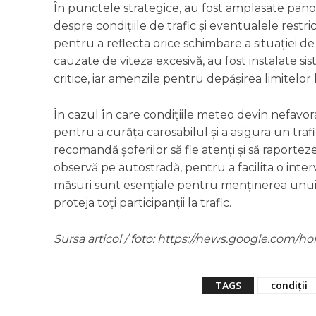
În punctele strategice, au fost amplasate pan
despre condițiile de trafic și eventualele restr
pentru a reflecta orice schimbare a situației d
cauzate de viteza excesivă, au fost instalate s
critice, iar amenzile pentru depășirea limitelor
În cazul în care condițiile meteo devin nefavor
pentru a curăța carosabilul și a asigura un traf
recomandă șoferilor să fie atenți și să raportez
observă pe autostradă, pentru a facilita o inte
măsuri sunt esențiale pentru menținerea unui n
proteja toți participanții la trafic.
Sursa articol / foto: https://news.google.co
TAGS
condiții