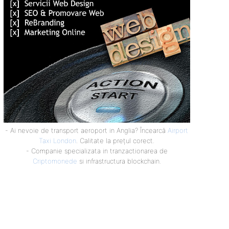
- Ai nevoie de transport aeroport in Anglia? Încearcă
Airport
Taxi London
. Calitate la prețul corect.
- Companie specializata in tranzactionarea de
Criptomonede
si infrastructura blockchain.