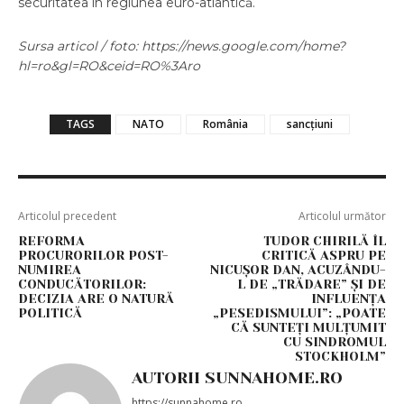
securitatea în regiunea euro-atlantică.
Sursa articol / foto: https://news.google.com/home?
hl=ro&gl=RO&ceid=RO%3Aro
TAGS
NATO
România
sancțiuni
Articolul precedent
Articolul următor
REFORMA
TUDOR CHIRILĂ ÎL
PROCURORILOR POST-
CRITICĂ ASPRU PE
NUMIREA
NICUȘOR DAN, ACUZÂNDU-
CONDUCĂTORILOR:
L DE „TRĂDARE” ȘI DE
DECIZIA ARE O NATURĂ
INFLUENȚA
POLITICĂ
„PESEDISMULUI”: „POATE
CĂ SUNTEȚI MULȚUMIT
CU SINDROMUL
STOCKHOLM”
AUTORII SUNNAHOME.RO
https://sunnahome.ro