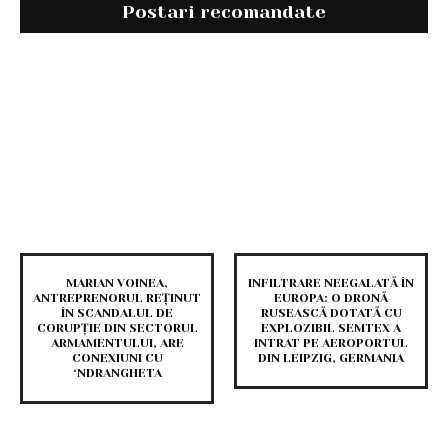
Postari recomandate
MARIAN VOINEA,
INFILTRARE NEEGALATĂ ÎN
ANTREPRENORUL REȚINUT
EUROPA: O DRONĂ
ÎN SCANDALUL DE
RUSEASCĂ DOTATĂ CU
CORUPȚIE DIN SECTORUL
EXPLOZIBIL SEMTEX A
ARMAMENTULUI, ARE
INTRAT PE AEROPORTUL
CONEXIUNI CU
DIN LEIPZIG, GERMANIA
‘NDRANGHETA