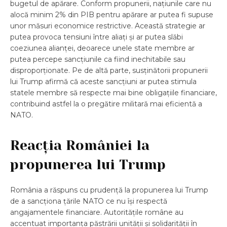
bugetul de apărare. Conform propunerii, națiunile care nu
alocă minim 2% din PIB pentru apărare ar putea fi supuse
unor măsuri economice restrictive. Această strategie ar
putea provoca tensiuni între aliați și ar putea slăbi
coeziunea alianței, deoarece unele state membre ar
putea percepe sancțiunile ca fiind inechitabile sau
disproporționate. Pe de altă parte, susținătorii propunerii
lui Trump afirmă că aceste sancțiuni ar putea stimula
statele membre să respecte mai bine obligațiile financiare,
contribuind astfel la o pregătire militară mai eficientă a
NATO.
Reacția României la
propunerea lui Trump
România a răspuns cu prudență la propunerea lui Trump
de a sancționa țările NATO ce nu își respectă
angajamentele financiare. Autoritățile române au
accentuat importanța păstrării unității și solidarității în