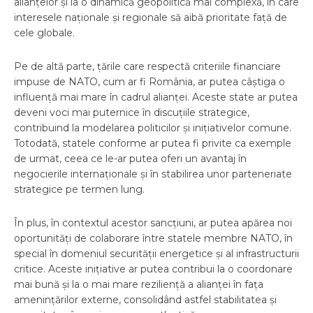
alianțelor și la o dinamică geopolitică mai complexă, în care
interesele naționale și regionale să aibă prioritate față de
cele globale.
Pe de altă parte, țările care respectă criteriile financiare
impuse de NATO, cum ar fi România, ar putea câștiga o
influență mai mare în cadrul alianței. Aceste state ar putea
deveni voci mai puternice în discuțiile strategice,
contribuind la modelarea politicilor și inițiativelor comune.
Totodată, statele conforme ar putea fi privite ca exemple
de urmat, ceea ce le-ar putea oferi un avantaj în
negocierile internaționale și în stabilirea unor parteneriate
strategice pe termen lung.
În plus, în contextul acestor sancțiuni, ar putea apărea noi
oportunități de colaborare între statele membre NATO, în
special în domeniul securității energetice și al infrastructurii
critice. Aceste inițiative ar putea contribui la o coordonare
mai bună și la o mai mare reziliență a alianței în fața
amenințărilor externe, consolidând astfel stabilitatea și