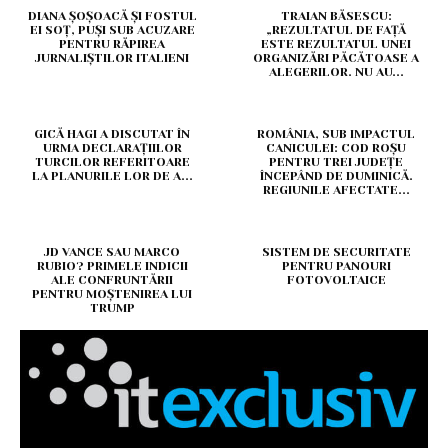
DIANA ȘOȘOACĂ ȘI FOSTUL
TRAIAN BĂSESCU:
EI SOȚ, PUȘI SUB ACUZARE
„REZULTATUL DE FAȚĂ
PENTRU RĂPIREA
ESTE REZULTATUL UNEI
JURNALIȘTILOR ITALIENI
ORGANIZĂRI PĂCĂTOASE A
ALEGERILOR. NU AU...
GICĂ HAGI A DISCUTAT ÎN
ROMÂNIA, SUB IMPACTUL
URMA DECLARAȚIILOR
CANICULEI: COD ROȘU
TURCILOR REFERITOARE
PENTRU TREI JUDEȚE
LA PLANURILE LOR DE A...
ÎNCEPÂND DE DUMINICĂ.
REGIUNILE AFECTATE...
JD VANCE SAU MARCO
SISTEM DE SECURITATE
RUBIO? PRIMELE INDICII
PENTRU PANOURI
ALE CONFRUNTĂRII
FOTOVOLTAICE
PENTRU MOȘTENIREA LUI
TRUMP