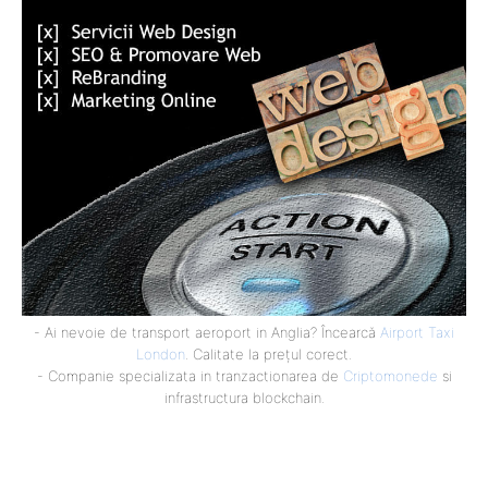
- Ai nevoie de transport aeroport in Anglia? Încearcă
Airport Taxi
London
. Calitate la prețul corect.
- Companie specializata in tranzactionarea de
Criptomonede
si
infrastructura blockchain.