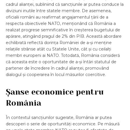
cadrul alianței, subliniind că sancțiunile ar putea conduce la
diviziuni inutile între statele membre. De asemenea,
oficialii români au reafirmat angajamentul țării de a
respecta obiectivele NATO, menționând că România a
realizat progrese semnificative în creșterea bugetului de
apărare, atingând pragul de 2% din PIB. Această abordare
echilibrată reflectă dorința României de a-și menține
relațiile strânse atât cu Statele Unite, cât și cu ceilalți
membri europeni ai NATO. Totodată, România consideră
că aceasta este o oportunitate de a-și întări statutul de
partener de încredere în cadrul alianței, promovând
dialogul și cooperarea în locul măsurilor coercitive.
Șanse economice pentru
România
În contextul sancțiunilor sugerate, România ar putea
descoperi o serie de oportunități economice. Pe măsură