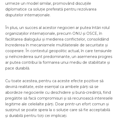
urmeze un model similar, promovând discuțiile
diplomatice ca soluție preferată pentru rezolvarea
disputelor internaționale.
În plus, un succes al acestor negocieri ar putea întări rolul
organizațiilor internaționale, precum ONU și OSCE, în
facilitarea dialogului și medierea conflictelor, consolidând
încrederea în mecanismele multilaterale de securitate și
cooperare. În contextul geopolitic actual, în care tensiunile
și neîncrederea sunt predominante, un asemenea progres
ar putea contribui la formarea unui mediu de stabilitate și
pace durabilă.
Cu toate acestea, pentru ca aceste efecte pozitive să
devină realitate, este esențial ca ambele părți să se
abordeze negocierile cu deschidere și bună-credință, fiind
pregătite să facă compromisuri și să recunoască interesele
legitime ale celeilalte părți. Doar printr-un efort comun și
susținut se poate spera la o soluție care să fie acceptabilă
și durabilă pentru toți cei implicați.