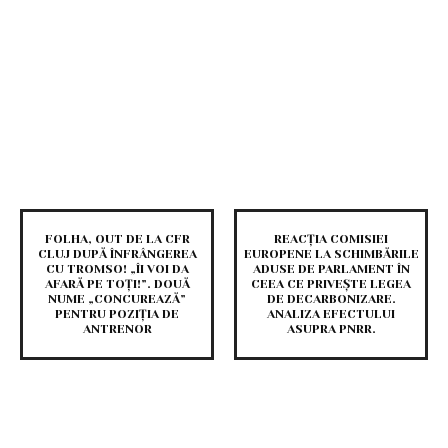
FOLHA, OUT DE LA CFR
REACȚIA COMISIEI
CLUJ DUPĂ ÎNFRÂNGEREA
EUROPENE LA SCHIMBĂRILE
CU TROMSO! „ÎI VOI DA
ADUSE DE PARLAMENT ÎN
AFARĂ PE TOȚI!”. DOUĂ
CEEA CE PRIVEȘTE LEGEA
NUME „CONCUREAZĂ”
DE DECARBONIZARE.
PENTRU POZIȚIA DE
ANALIZA EFECTULUI
ANTRENOR
ASUPRA PNRR.