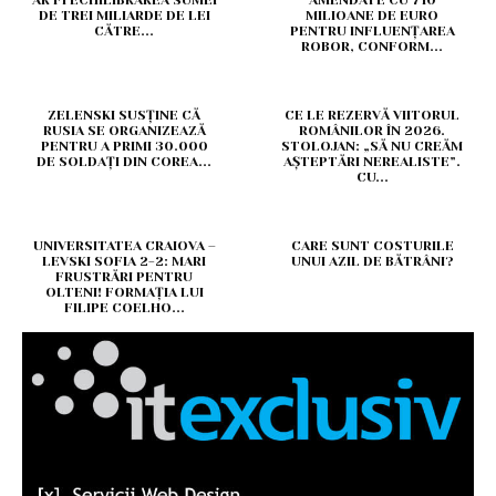
AR FI ECHILIBRAREA SUMEI
AMENDATE CU 710
DE TREI MILIARDE DE LEI
MILIOANE DE EURO
CĂTRE...
PENTRU INFLUENȚAREA
ROBOR, CONFORM...
ZELENSKI SUSȚINE CĂ
CE LE REZERVĂ VIITORUL
RUSIA SE ORGANIZEAZĂ
ROMÂNILOR ÎN 2026.
PENTRU A PRIMI 30.000
STOLOJAN: „SĂ NU CREĂM
DE SOLDAȚI DIN COREA...
AȘTEPTĂRI NEREALISTE”.
CU...
UNIVERSITATEA CRAIOVA –
CARE SUNT COSTURILE
LEVSKI SOFIA 2-2: MARI
UNUI AZIL DE BĂTRÂNI?
FRUSTRĂRI PENTRU
OLTENI! FORMAȚIA LUI
FILIPE COELHO...