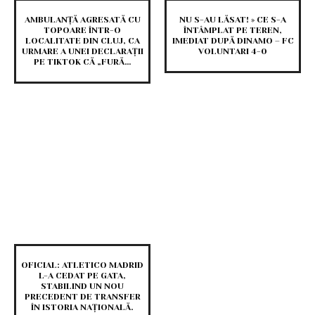
AMBULANȚĂ AGRESATĂ CU
NU S-AU LĂSAT! » CE S-A
TOPOARE ÎNTR-O
ÎNTÂMPLAT PE TEREN,
LOCALITATE DIN CLUJ, CA
IMEDIAT DUPĂ DINAMO – FC
URMARE A UNEI DECLARAȚII
VOLUNTARI 4-0
PE TIKTOK CĂ „FURĂ…
OFICIAL: ATLETICO MADRID
L-A CEDAT PE GATA,
STABILIND UN NOU
PRECEDENT DE TRANSFER
ÎN ISTORIA NAȚIONALĂ.