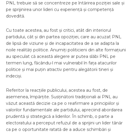
PNL trebuie să se concentreze pe întărirea poziției sale și
pe sprijinirea unor lideri cu experiență și competență
dovedită.
Cu toate acestea, au fost și critici, atât din interiorul
partidului, cât și din partea opoziției, care au acuzat PNL
de lipsă de viziune și de incapacitatea de a se adapta la
noile realități politice. Anumiți politicieni din alte formațiuni
au speculat că această alegere ar putea slăbi PNL pe
termen lung, făcându-l mai vulnerabil în fața atacurilor
politice și mai puțin atractiv pentru alegătorii tineri și
indeciși.
Referitor la reacțiile publicului, acestea au fost, de
asemenea, împărțite. Susținătorii tradiționali ai PNL au
văzut această decizie ca pe o reafirmare a principiilor și
valorilor fundamentale ale partidului, apreciind abordarea
prudentă și strategică a liderilor. În schimb, o parte a
electoratului a perceput refuzul de a sprijini un lider tânăr
ca pe o oportunitate ratată de a aduce schimbări și