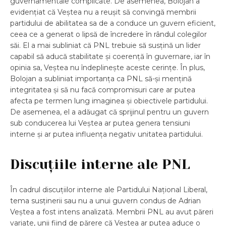
guvernamentale complicate. De asemenea, Bolojan a
evidențiat că Veștea nu a reușit să convingă membrii
partidului de abilitatea sa de a conduce un guvern eficient,
ceea ce a generat o lipsă de încredere în rândul colegilor
săi. El a mai subliniat că PNL trebuie să susțină un lider
capabil să aducă stabilitate și coerență în guvernare, iar în
opinia sa, Veștea nu îndeplinește aceste cerințe. În plus,
Bolojan a subliniat importanța ca PNL să-și mențină
integritatea și să nu facă compromisuri care ar putea
afecta pe termen lung imaginea și obiectivele partidului.
De asemenea, el a adăugat că sprijinul pentru un guvern
sub conducerea lui Veștea ar putea genera tensiuni
interne și ar putea influența negativ unitatea partidului.
Discuțiile interne ale PNL
În cadrul discuțiilor interne ale Partidului Național Liberal,
tema susținerii sau nu a unui guvern condus de Adrian
Veștea a fost intens analizată. Membrii PNL au avut păreri
variate, unii fiind de părere că Veștea ar putea aduce o