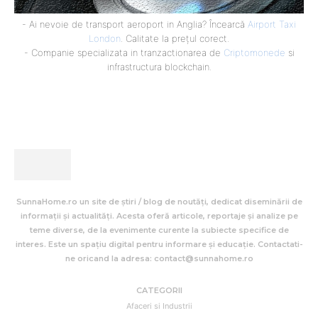
- Ai nevoie de transport aeroport in Anglia? Încearcă
Airport Taxi
London
. Calitate la prețul corect.
- Companie specializata in tranzactionarea de
Criptomonede
si
infrastructura blockchain.
SunnaHome.ro un site de știri / blog de noutăți, dedicat diseminării de
informații și actualități. Acesta oferă articole, reportaje și analize pe
teme diverse, de la evenimente curente la subiecte specifice de
interes. Este un spațiu digital pentru informare și educație. Contactati-
ne oricand la adresa: contact@sunnahome.ro
CATEGORII
Afaceri si Industrii