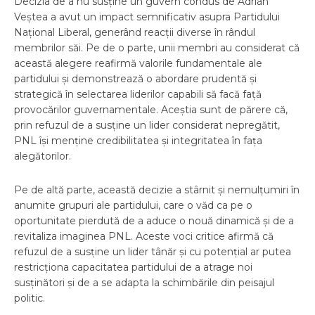
Decizia de a nu susține un guvern condus de Adrian
Veștea a avut un impact semnificativ asupra Partidului
Național Liberal, generând reacții diverse în rândul
membrilor săi. Pe de o parte, unii membri au considerat că
această alegere reafirmă valorile fundamentale ale
partidului și demonstrează o abordare prudentă și
strategică în selectarea liderilor capabili să facă față
provocărilor guvernamentale. Aceștia sunt de părere că,
prin refuzul de a susține un lider considerat nepregătit,
PNL își menține credibilitatea și integritatea în fața
alegătorilor.
Pe de altă parte, această decizie a stârnit și nemulțumiri în
anumite grupuri ale partidului, care o văd ca pe o
oportunitate pierdută de a aduce o nouă dinamică și de a
revitaliza imaginea PNL. Aceste voci critice afirmă că
refuzul de a susține un lider tânăr și cu potențial ar putea
restricționa capacitatea partidului de a atrage noi
susținători și de a se adapta la schimbările din peisajul
politic.