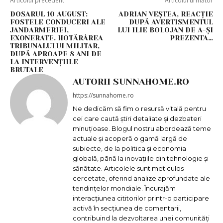
Articolul precedent
Articolul următor
DOSARUL 10 AUGUST:
ADRIAN VEȘTEA, REACȚIE
FOSTELE CONDUCERI ALE
DUPĂ AVERTISMENTUL
JANDARMERIEI,
LUI ILIE BOLOJAN DE A-ȘI
EXONERATE. HOTĂRÂREA
PREZENTA…
TRIBUNALULUI MILITAR,
DUPĂ APROAPE 8 ANI DE
LA INTERVENȚIILE
BRUTALE
AUTORII SUNNAHOME.RO
https://sunnahome.ro
Ne dedicăm să fim o resursă vitală pentru
cei care caută știri detaliate și dezbateri
minuțioase. Blogul nostru abordează teme
actuale și acoperă o gamă largă de
subiecte, de la politica și economia
globală, până la inovațiile din tehnologie și
sănătate. Articolele sunt meticulos
cercetate, oferind analize aprofundate ale
tendințelor mondiale. Încurajăm
interacțiunea cititorilor printr-o participare
activă în secțiunea de comentarii,
contribuind la dezvoltarea unei comunități