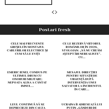
Postari fresh
CELE MAI FRECVENTE
CE LE REZERVĂ VIITORUL
GREȘELI ÎN MONTAJUL
ROMÂNILOR ÎN 2026.
CABLURILOR ELECTRICE ȘI
STOLOJAN: „SĂ NU CREĂM
CUM SĂ LE EVIȚI
AȘTEPTĂRI NEREALISTE”.
CU...
EMERIC IENEI, CONDUS PE
MESAJUL DIRECȚIEI
ULTIMUL DRUM CU
PENTRU SITUAȚII DE
ONORURI MILITARE;
URGENȚĂ DUPĂ
NEPOATA ALISA A CÂNTAT
INTERVENȚIA UNUI
IMNUL...
SALVATOR LA INCIDENTUL
ÎN CARE...
LEUL CONTINUĂ SĂ SE
UCRAINA ÎI ADRESEAZĂ LUI
DEPRECIEZE DIN CAUZA
PUTIN „GÂNDURI DE