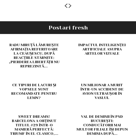
Postari fresh
RADU MIRUȚĂ LĂMUREȘTE
IMPACTUL INTELIGENȚEI
AFIRMAȚIA REFERITOARE
ARTIFICIALE ASUPRA
LA CEAUȘESCU, DUPĂ
ARTELOR VIZUALE
REACȚIILE STÂRNITE:
„PIERDEREA LIBERTĂȚII NU
REPREZINTĂ...
CE TIPURI DE LACURI ȘI
UN MILIONAR A MURIT
VOPSELE SUNT
ÎNTR-UN ACCIDENT DE
RECOMANDATE PENTRU
AVION ULTRAUȘOR ÎN
LEMN?
VASLUI.
SWEET DREAMS!
VAL DE DEMISII ÎN PSD
BARCELONA A OBȚINUT
BUCUREȘTI:
TITLUL #29 ÎNTR-O
CONDUCĂTORII MAI
MANIERĂ PERFECTĂ:
MULTOR FILIALE ÎȘI DEPUN
TRIUMF ÎN EL CLASICO,...
DEMISIA DUPĂ...