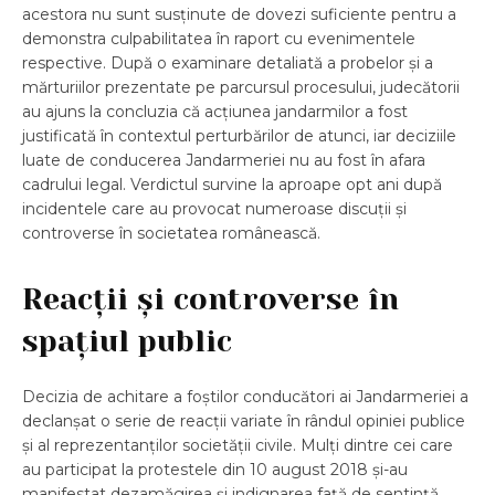
acestora nu sunt susținute de dovezi suficiente pentru a
demonstra culpabilitatea în raport cu evenimentele
respective. După o examinare detaliată a probelor și a
mărturiilor prezentate pe parcursul procesului, judecătorii
au ajuns la concluzia că acțiunea jandarmilor a fost
justificată în contextul perturbărilor de atunci, iar deciziile
luate de conducerea Jandarmeriei nu au fost în afara
cadrului legal. Verdictul survine la aproape opt ani după
incidentele care au provocat numeroase discuții și
controverse în societatea românească.
Reacții și controverse în
spațiul public
Decizia de achitare a foștilor conducători ai Jandarmeriei a
declanșat o serie de reacții variate în rândul opiniei publice
și al reprezentanților societății civile. Mulți dintre cei care
au participat la protestele din 10 august 2018 și-au
manifestat dezamăgirea și indignarea față de sentință,