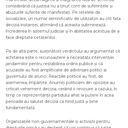
considerând că justiția nu a ținut cont de suferințele și
abuzurile suferite de manifestați. Pe rețelele de
socializare, un număr semnificativ de utilizatori au crit fata
decizia instanței, afirmând că aceasta subminează
încrederea în sistemul judiciar și în abilitatea acestuia de a
face dreptate cetățenilor.
Pe de altă parte, susținătorii verdictului au argumentat că
achitarea este o recunoaștere a necesității intervenției
jandarmilor pentru restabilirea ordinii publice și că
acuzațiile au fost amplificate de adversarii politici ai
guvernului de atunci. Reacțiile politice au fost, de
asemenea, împărțite. Anumiți politicieni din opoziție au
criticat vehement decizia, cerând o revizuire a cazului, în
timp ce reprezentanții partidului aflat la putere în acea
perioadă au salutat decizia ca fiind justă și bine
fundamentată.
Organizațiile non-guvernamentale și activiștii pentru
drepturile omului au declarat că vor continua să lupte