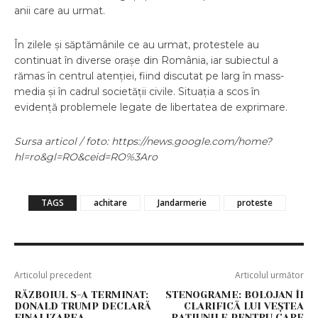
anii care au urmat.
În zilele și săptămânile ce au urmat, protestele au
continuat în diverse orașe din România, iar subiectul a
rămas în centrul atenției, fiind discutat pe larg în mass-
media și în cadrul societății civile. Situația a scos în
evidență problemele legate de libertatea de exprimare.
Sursa articol / foto: https://news.google.com/home?
hl=ro&gl=RO&ceid=RO%3Aro
TAGS
achitare
Jandarmerie
proteste
Articolul precedent
Articolul următor
RĂZBOIUL S-A TERMINAT:
STENOGRAME: BOLOJAN ÎI
DONALD TRUMP DECLARĂ
CLARIFICĂ LUI VEȘTEA
FINALIZAREA
RAȚIUNILE PENTRU CARE