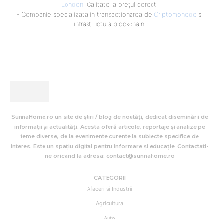
London
. Calitate la prețul corect.
- Companie specializata in tranzactionarea de
Criptomonede
si
infrastructura blockchain.
SunnaHome.ro un site de știri / blog de noutăți, dedicat diseminării de
informații și actualități. Acesta oferă articole, reportaje și analize pe
teme diverse, de la evenimente curente la subiecte specifice de
interes. Este un spațiu digital pentru informare și educație. Contactati-
ne oricand la adresa: contact@sunnahome.ro
CATEGORII
Afaceri si Industrii
Agricultura
Auto