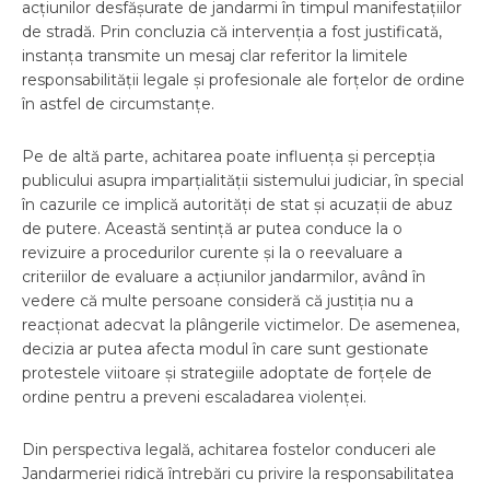
acțiunilor desfășurate de jandarmi în timpul manifestațiilor
de stradă. Prin concluzia că intervenția a fost justificată,
instanța transmite un mesaj clar referitor la limitele
responsabilității legale și profesionale ale forțelor de ordine
în astfel de circumstanțe.
Pe de altă parte, achitarea poate influența și percepția
publicului asupra imparțialității sistemului judiciar, în special
în cazurile ce implică autorități de stat și acuzații de abuz
de putere. Această sentință ar putea conduce la o
revizuire a procedurilor curente și la o reevaluare a
criteriilor de evaluare a acțiunilor jandarmilor, având în
vedere că multe persoane consideră că justiția nu a
reacționat adecvat la plângerile victimelor. De asemenea,
decizia ar putea afecta modul în care sunt gestionate
protestele viitoare și strategiile adoptate de forțele de
ordine pentru a preveni escaladarea violenței.
Din perspectiva legală, achitarea fostelor conduceri ale
Jandarmeriei ridică întrebări cu privire la responsabilitatea