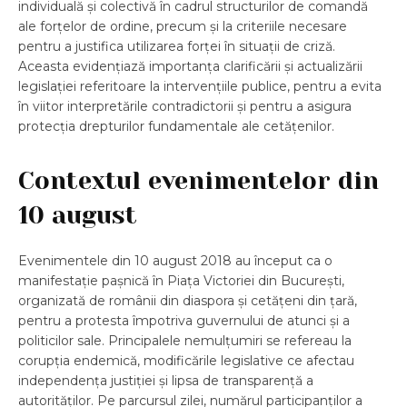
individuală și colectivă în cadrul structurilor de comandă
ale forțelor de ordine, precum și la criteriile necesare
pentru a justifica utilizarea forței în situații de criză.
Aceasta evidențiază importanța clarificării și actualizării
legislației referitoare la intervențiile publice, pentru a evita
în viitor interpretările contradictorii și pentru a asigura
protecția drepturilor fundamentale ale cetățenilor.
Contextul evenimentelor din
10 august
Evenimentele din 10 august 2018 au început ca o
manifestație pașnică în Piața Victoriei din București,
organizată de românii din diaspora și cetățeni din țară,
pentru a protesta împotriva guvernului de atunci și a
politicilor sale. Principalele nemulțumiri se refereau la
corupția endemică, modificările legislative ce afectau
independența justiției și lipsa de transparență a
autorităților. Pe parcursul zilei, numărul participanților a