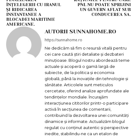
ÎNȚELEGERII CU IRANUL
PNL NU POATE SPRIJINI
ȘI RIDICAREA
UN GUVERN AFLAT SUB
INSTANTANEE A
CONDUCEREA SA.
BLOCADEI MARITIME
AMERICANE.
AUTORII SUNNAHOME.RO
https://sunnahome.ro
Ne dedicăm să fim o resursă vitală pentru
cei care caută știri detaliate și dezbateri
minuțioase. Blogul nostru abordează teme
actuale și acoperă o gamă largă de
subiecte, de la politica și economia
globală, până la inovațiile din tehnologie și
sănătate. Articolele sunt meticulos
cercetate, oferind analize aprofundate ale
tendințelor mondiale. Încurajăm
interacțiunea cititorilor printr-o participare
activă în secțiunea de comentarii,
contribuind la dezvoltarea unei comunități
dinamice și informate. Actualizăm blogul
regulat cu conținut autentic și perspective
inedite, stabilindu-ne ca un etalon de