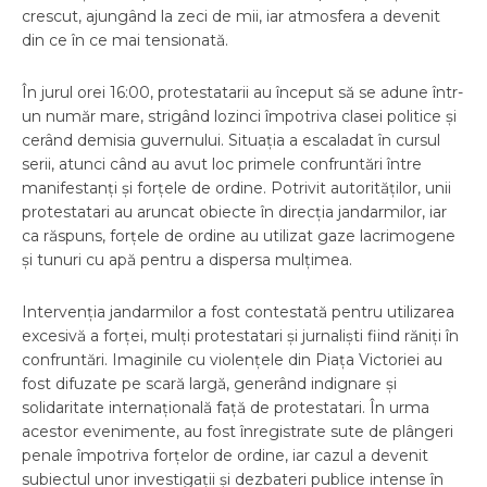
crescut, ajungând la zeci de mii, iar atmosfera a devenit
din ce în ce mai tensionată.
În jurul orei 16:00, protestatarii au început să se adune într-
un număr mare, strigând lozinci împotriva clasei politice și
cerând demisia guvernului. Situația a escaladat în cursul
serii, atunci când au avut loc primele confruntări între
manifestanți și forțele de ordine. Potrivit autorităților, unii
protestatari au aruncat obiecte în direcția jandarmilor, iar
ca răspuns, forțele de ordine au utilizat gaze lacrimogene
și tunuri cu apă pentru a dispersa mulțimea.
Intervenția jandarmilor a fost contestată pentru utilizarea
excesivă a forței, mulți protestatari și jurnaliști fiind răniți în
confruntări. Imaginile cu violențele din Piața Victoriei au
fost difuzate pe scară largă, generând indignare și
solidaritate internațională față de protestatari. În urma
acestor evenimente, au fost înregistrate sute de plângeri
penale împotriva forțelor de ordine, iar cazul a devenit
subiectul unor investigații și dezbateri publice intense în