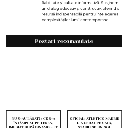
fiabilitate și calitate informativă. Susținem
un dialog educativ și constructiv, oferind o
resursă indispensabilă pentru înțelegerea
complexităților lumii contemporane.
Postari recomandate
NU S-AU LĂSAT! » CE S-A
OFICIAL: ATLETICO MADRID
ÎNTÂMPLAT PE TEREN,
L-A CEDAT PE GATA,
IMEDIAT DUPĂ DINAMO – FC
STABILIND UN NOU