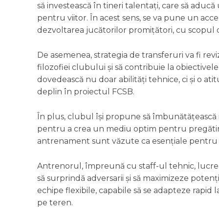
să investească în tineri talentați, care să aducă
pentru viitor. În acest sens, se va pune un acc
dezvoltarea jucătorilor promițători, cu scopul 
De asemenea, strategia de transferuri va fi revi
filozofiei clubului și să contribuie la obiectivel
dovedească nu doar abilități tehnice, ci și o ati
deplin în proiectul FCSB.
În plus, clubul își propune să îmbunătățească i
pentru a crea un mediu optim pentru pregătire
antrenament sunt văzute ca esențiale pentru m
Antrenorul, împreună cu staff-ul tehnic, lucre
să surprindă adversarii și să maximizeze potenț
echipe flexibile, capabile să se adapteze rapid la 
pe teren.