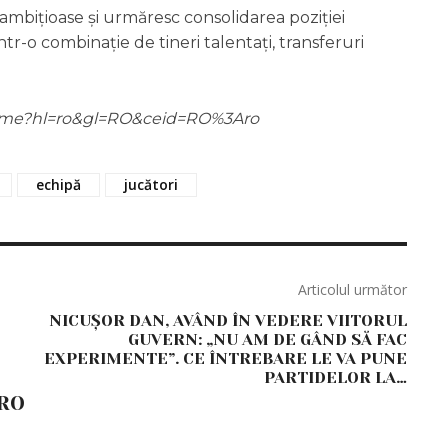
t ambițioase și urmăresc consolidarea poziției
r-o combinație de tineri talentați, transferuri
m/home?hl=ro&gl=RO&ceid=RO%3Aro
echipă
jucători
Articolul următor
NICUȘOR DAN, AVÂND ÎN VEDERE VIITORUL
!
GUVERN: „NU AM DE GÂND SĂ FAC
EXPERIMENTE”. CE ÎNTREBARE LE VA PUNE
PARTIDELOR LA…
RO