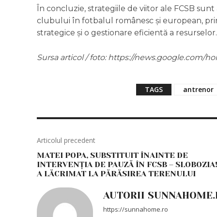
În concluzie, strategiile de viitor ale FCSB sun
clubului în fotbalul românesc și european, print
strategice și o gestionare eficientă a resurselor.
Sursa articol / foto: https://news.google.co
TAGS
antrenor
Articolul precedent
MATEI POPA, SUBSTITUIT ÎNAINTE DE
INTERVENȚIA DE PAUZĂ ÎN FCSB – SLOBOZIA
A LĂCRIMAT LA PĂRĂSIREA TERENULUI
AUTORII SUNNAHOME.
https://sunnahome.ro