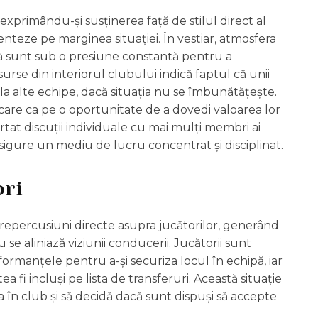
 exprimându-și susținerea față de stilul direct al
enteze pe marginea situației. În vestiar, atmosfera
că sunt sub o presiune constantă pentru a
urse din interiorul clubului indică faptul că unii
 la alte echipe, dacă situația nu se îmbunătățește.
ocare ca pe o oportunitate de a dovedi valoarea lor
urtat discuții individuale cu mai mulți membri ai
 asigure un mediu de lucru concentrat și disciplinat.
ori
au repercusiuni directe asupra jucătorilor, generând
se aliniază viziunii conducerii. Jucătorii sunt
ormanțele pentru a-și securiza locul în echipă, iar
ea fi incluși pe lista de transferuri. Această situație
ia în club și să decidă dacă sunt dispuși să accepte