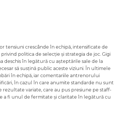
r tensiuni crescânde în echipă, intensificate de
vind politica de selecție și strategia de joc. Gigi
a deschis în legătură cu așteptările sale de la
ecesar să susțină public aceste viziuni. În ultimele
mbări în echipă, iar comentariile antrenorului
ificări, în cazul în care anumite standarde nu sunt
de rezultate variate, care au pus presiune pe staff-
re a fi unul de fermitate și claritate în legătură cu