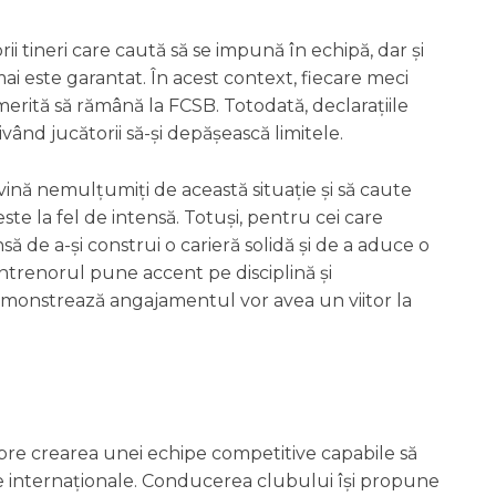
i tineri care caută să se impună în echipă, dar și
ai este garantat. În acest context, fiecare meci
erită să rămână la FCSB. Totodată, declarațiile
ând jucătorii să-și depășească limitele.
vină nemulțumiți de această situație și să caute
ste la fel de intensă. Totuși, pentru cei care
ă de a-și construi o carieră solidă și de a aduce o
Antrenorul pune accent pe disciplină și
 demonstrează angajamentul vor avea un viitor la
spre crearea unei echipe competitive capabile să
ele internaționale. Conducerea clubului își propune