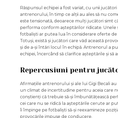
Răspunsul echipei a fost variat, cu unii jucători
antrenorului, în timp ce alții au ales să nu com
este tensionată, deoarece mulți jucători simt 
performa conform așteptărilor ridicate. Unele s
fotbaliști ar putea lua în considerare oferte de
Totuși, există și jucători care văd această prov
și de a-și întări locul în echipă. Antrenorul a p
echipei, încercând să clarifice așteptările și să
Repercusiuni pentru jucăt
Afirmațiile antrenorului și ale lui Gigi Becali 
un climat de incertitudine pentru aceia care nu 
conștienți că trebuie să-și îmbunătățească perf
cei care nu se ridică la așteptările cerute ar put
îi împinge pe fotbaliști să-și reexamineze poziț
provocările impuse de conducere.