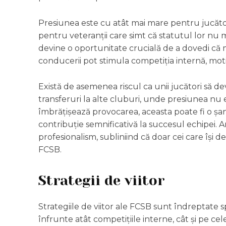
Presiunea este cu atât mai mare pentru jucători
pentru veteranții care simt că statutul lor nu m
devine o oportunitate crucială de a dovedi că m
conducerii pot stimula competiția internă, motiv
Există de asemenea riscul ca unii jucători să de
transferuri la alte cluburi, unde presiunea nu e
îmbrățișează provocarea, aceasta poate fi o șans
contribuție semnificativă la succesul echipei. 
profesionalism, subliniind că doar cei care își
FCSB.
Strategii de viitor
Strategiile de viitor ale FCSB sunt îndreptate 
înfrunte atât competițiile interne, cât și pe c