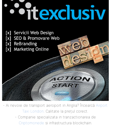
- Ai nevoie de transport aeroport in Anglia? Încearcă
Airport
Taxi London
. Calitate la prețul corect.
- Companie specializata in tranzactionarea de
Criptomonede
si infrastructura blockchain.