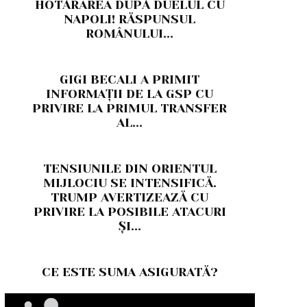
HOTĂRÂREA DUPĂ DUELUL CU
NAPOLI! RĂSPUNSUL
ROMÂNULUI...
GIGI BECALI A PRIMIT
INFORMAȚII DE LA GSP CU
PRIVIRE LA PRIMUL TRANSFER
AL...
TENSIUNILE DIN ORIENTUL
MIJLOCIU SE INTENSIFICĂ.
TRUMP AVERTIZEAZĂ CU
PRIVIRE LA POSIBILE ATACURI
ȘI...
CE ESTE SUMA ASIGURATĂ?