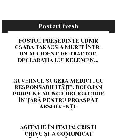
Postari fresh
FOSTUL PREȘEDINTE UDMR
CSABA TAKACS A MURIT ÎNTR-
UN ACCIDENT DE TRACTOR.
DECLARAȚIA LUI KELEMEN...
GUVERNUL SUGERA MEDICI „CU
RESPONSABILITĂȚI”. BOLOJAN
PROPUNE MUNCĂ OBLIGATORIE
ÎN ȚARĂ PENTRU PROASPĂT
ABSOLVENȚI.
AGITAȚIE ÎN ITALIA! CRISTI
CHIVU ȘI-A COMUNICAT