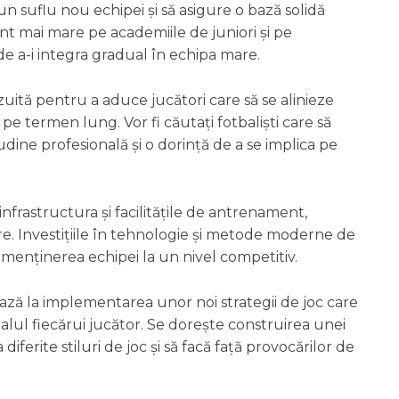
 un suflu nou echipei și să asigure o bază solidă
ent mai mare pe academiile de juniori și pe
de a-i integra gradual în echipa mare.
zuită pentru a aduce jucători care să se alinieze
e pe termen lung. Vor fi căutați fotbaliști care să
tudine profesională și o dorință de a se implica pe
nfrastructura și facilitățile de antrenament,
. Investițiile în tehnologie și metode moderne de
enținerea echipei la un nivel competitiv.
ază la implementarea unor noi strategii de joc care
ialul fiecărui jucător. Se dorește construirea unei
diferite stiluri de joc și să facă față provocărilor de