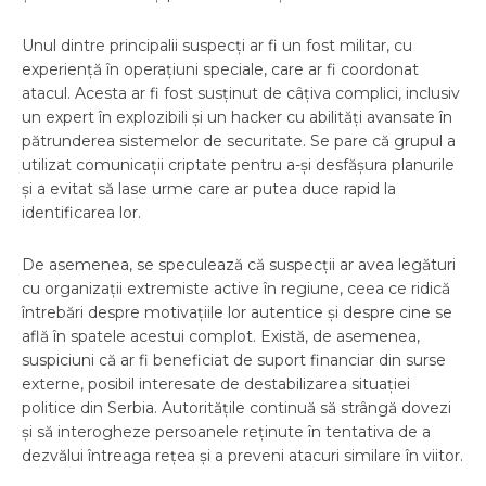
Unul dintre principalii suspecți ar fi un fost militar, cu
experiență în operațiuni speciale, care ar fi coordonat
atacul. Acesta ar fi fost susținut de câțiva complici, inclusiv
un expert în explozibili și un hacker cu abilități avansate în
pătrunderea sistemelor de securitate. Se pare că grupul a
utilizat comunicații criptate pentru a-și desfășura planurile
și a evitat să lase urme care ar putea duce rapid la
identificarea lor.
De asemenea, se speculează că suspecții ar avea legături
cu organizații extremiste active în regiune, ceea ce ridică
întrebări despre motivațiile lor autentice și despre cine se
află în spatele acestui complot. Există, de asemenea,
suspiciuni că ar fi beneficiat de suport financiar din surse
externe, posibil interesate de destabilizarea situației
politice din Serbia. Autoritățile continuă să strângă dovezi
și să interogheze persoanele reținute în tentativa de a
dezvălui întreaga rețea și a preveni atacuri similare în viitor.