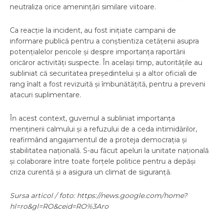
neutraliza orice amenințări similare viitoare.
Ca reacție la incident, au fost inițiate campanii de
informare publică pentru a conștientiza cetățenii asupra
potențialelor pericole și despre importanța raportării
oricăror activități suspecte. În același timp, autoritățile au
subliniat că securitatea președintelui și a altor oficiali de
rang înalt a fost revizuită și îmbunătățită, pentru a preveni
atacuri suplimentare.
În acest context, guvernul a subliniat importanța
menținerii calmului și a refuzului de a ceda intimidărilor,
reafirmând angajamentul de a proteja democrația și
stabilitatea națională. S-au făcut apeluri la unitate națională
și colaborare între toate forțele politice pentru a depăși
criza curentă și a asigura un climat de siguranță.
Sursa articol / foto: https://news.google.com/home?
hl=ro&gl=RO&ceid=RO%3Aro