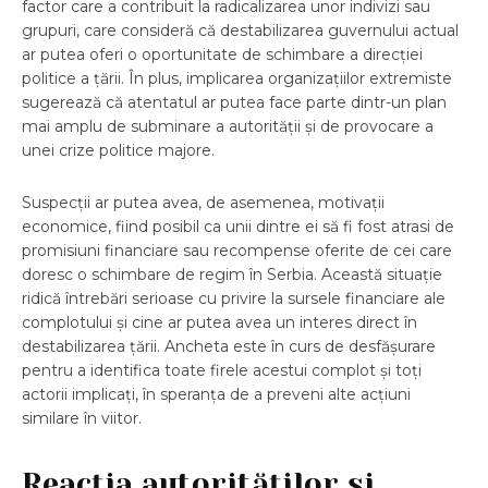
factor care a contribuit la radicalizarea unor indivizi sau
grupuri, care consideră că destabilizarea guvernului actual
ar putea oferi o oportunitate de schimbare a direcției
politice a țării. În plus, implicarea organizațiilor extremiste
sugerează că atentatul ar putea face parte dintr-un plan
mai amplu de subminare a autorității și de provocare a
unei crize politice majore.
Suspecții ar putea avea, de asemenea, motivații
economice, fiind posibil ca unii dintre ei să fi fost atrasi de
promisiuni financiare sau recompense oferite de cei care
doresc o schimbare de regim în Serbia. Această situație
ridică întrebări serioase cu privire la sursele financiare ale
complotului și cine ar putea avea un interes direct în
destabilizarea țării. Ancheta este în curs de desfășurare
pentru a identifica toate firele acestui complot și toți
actorii implicați, în speranța de a preveni alte acțiuni
similare în viitor.
Reacția autorităților și