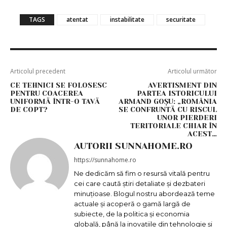
TAGS
atentat
instabilitate
securitate
Articolul precedent
Articolul următor
CE TEHNICI SE FOLOSESC
AVERTISMENT DIN
PENTRU COACEREA
PARTEA ISTORICULUI
UNIFORMĂ ÎNTR-O TAVĂ
ARMAND GOȘU: „ROMÂNIA
DE COPT?
SE CONFRUNTĂ CU RISCUL
UNOR PIERDERI
TERITORIALE CHIAR ÎN
ACEST…
AUTORII SUNNAHOME.RO
https://sunnahome.ro
Ne dedicăm să fim o resursă vitală pentru
cei care caută știri detaliate și dezbateri
minuțioase. Blogul nostru abordează teme
actuale și acoperă o gamă largă de
subiecte, de la politica și economia
globală, până la inovațiile din tehnologie și