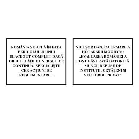
ROMÂNIA SE AFLĂ ÎN FAȚA
NICUȘOR DAN, CA URMARE A
PERICOLULUI UNUI
HOTĂRÂRII MOODY’S:
BLACKOUT COMPLET DACĂ
„EVALUAREA ROMÂNIEI A
DIFICULTĂȚILE ENERGETICE
FOST PĂSTRATĂ DATORITĂ
CONTINUĂ. SPECIALIȘTII
MUNCII DEPUSE DE
CER ACȚIUNI DE
INSTITUȚII, CETĂȚENI ȘI
REGLEMENTARE…
SECTORUL PRIVAT”