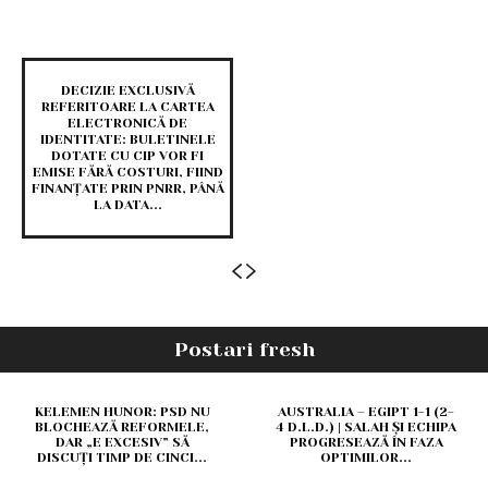
DECIZIE EXCLUSIVĂ
REFERITOARE LA CARTEA
ELECTRONICĂ DE
IDENTITATE: BULETINELE
DOTATE CU CIP VOR FI
EMISE FĂRĂ COSTURI, FIIND
FINANȚATE PRIN PNRR, PÂNĂ
LA DATA...
Postari fresh
KELEMEN HUNOR: PSD NU
AUSTRALIA – EGIPT 1-1 (2-
BLOCHEAZĂ REFORMELE,
4 D.L.D.) | SALAH ȘI ECHIPA
DAR „E EXCESIV” SĂ
PROGRESEAZĂ ÎN FAZA
DISCUȚI TIMP DE CINCI...
OPTIMILOR...