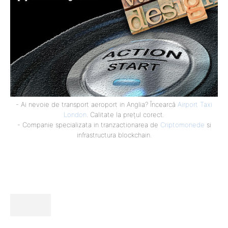
- Ai nevoie de transport aeroport in Anglia? Încearcă
Airport Taxi
London
. Calitate la prețul corect.
- Companie specializata in tranzactionarea de
Criptomonede
si
infrastructura blockchain.