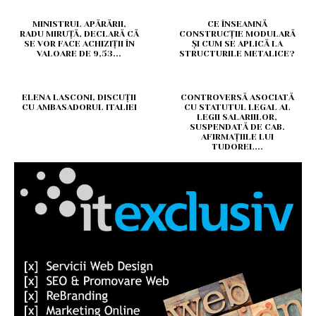
MINISTRUL APĂRĂRII,
CE ÎNSEAMNĂ
RADU MIRUȚĂ, DECLARĂ CĂ
CONSTRUCȚIE MODULARĂ
SE VOR FACE ACHIZIȚII ÎN
ȘI CUM SE APLICĂ LA
VALOARE DE 9,53...
STRUCTURILE METALICE?
ELENA LASCONI, DISCUȚII
CONTROVERSĂ ASOCIATĂ
CU AMBASADORUL ITALIEI
CU STATUTUL LEGAL AL
LEGII SALARIILOR,
SUSPENDATĂ DE CAB.
AFIRMAȚIILE LUI
TUDOREL...