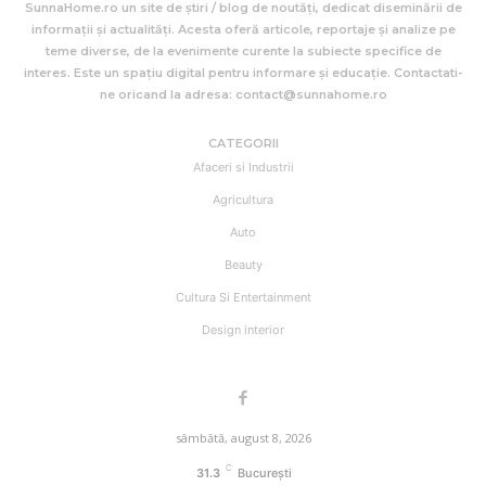
SunnaHome.ro un site de știri / blog de noutăți, dedicat diseminării de
informații și actualități. Acesta oferă articole, reportaje și analize pe
teme diverse, de la evenimente curente la subiecte specifice de
interes. Este un spațiu digital pentru informare și educație. Contactati-
ne oricand la adresa: contact@sunnahome.ro
CATEGORII
Afaceri si Industrii
Agricultura
Auto
Beauty
Cultura Si Entertainment
Design interior
sâmbătă, august 8, 2026
C
31.3
București