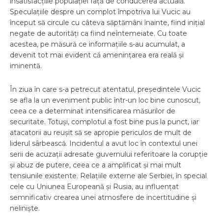
insatisfacțiile populației față de conducerea actuală.
Speculațiile despre un complot împotriva lui Vucic au
început să circule cu câteva săptămâni înainte, fiind inițial
negate de autorități ca fiind neîntemeiate. Cu toate
acestea, pe măsură ce informațiile s-au acumulat, a
devenit tot mai evident că amenințarea era reală și
iminentă.
În ziua în care s-a petrecut atentatul, președintele Vucic
se afla la un eveniment public într-un loc bine cunoscut,
ceea ce a determinat intensificarea măsurilor de
securitate. Totuși, complotul a fost bine pus la punct, iar
atacatorii au reușit să se apropie periculos de mult de
liderul sârbească. Incidentul a avut loc în contextul unei
serii de acuzații adresate guvernului referitoare la corupție
și abuz de putere, ceea ce a amplificat și mai mult
tensiunile existente. Relațiile externe ale Serbiei, în special
cele cu Uniunea Europeană și Rusia, au influențat
semnificativ crearea unei atmosfere de incertitudine și
neliniște.