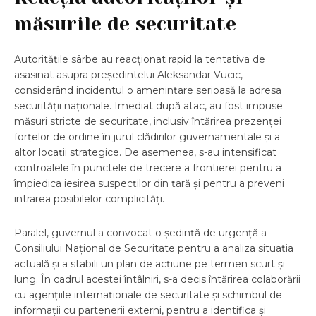
măsurile de securitate
Autoritățile sârbe au reacționat rapid la tentativa de
asasinat asupra președintelui Aleksandar Vucic,
considerând incidentul o amenințare serioasă la adresa
securității naționale. Imediat după atac, au fost impuse
măsuri stricte de securitate, inclusiv întărirea prezenței
forțelor de ordine în jurul clădirilor guvernamentale și a
altor locații strategice. De asemenea, s-au intensificat
controalele în punctele de trecere a frontierei pentru a
împiedica ieșirea suspecților din țară și pentru a preveni
intrarea posibilelor complicități.
Paralel, guvernul a convocat o ședință de urgență a
Consiliului Național de Securitate pentru a analiza situația
actuală și a stabili un plan de acțiune pe termen scurt și
lung. În cadrul acestei întâlniri, s-a decis întărirea colaborării
cu agențiile internaționale de securitate și schimbul de
informații cu partenerii externi, pentru a identifica și