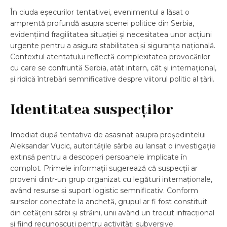
În ciuda eșecurilor tentativei, evenimentul a lăsat o
amprentă profundă asupra scenei politice din Serbia,
evidențiind fragilitatea situației și necesitatea unor acțiuni
urgente pentru a asigura stabilitatea și siguranța națională.
Contextul atentatului reflectă complexitatea provocărilor
cu care se confruntă Serbia, atât intern, cât și internațional,
și ridică întrebări semnificative despre viitorul politic al țării.
Identitatea suspecților
Imediat după tentativa de asasinat asupra președintelui
Aleksandar Vucic, autoritățile sârbe au lansat o investigație
extinsă pentru a descoperi persoanele implicate în
complot. Primele informații sugerează că suspecții ar
proveni dintr-un grup organizat cu legături internaționale,
având resurse și suport logistic semnificativ. Conform
surselor conectate la anchetă, grupul ar fi fost constituit
din cetățeni sârbi și străini, unii având un trecut infracțional
și fiind recunoscuți pentru activități subversive.