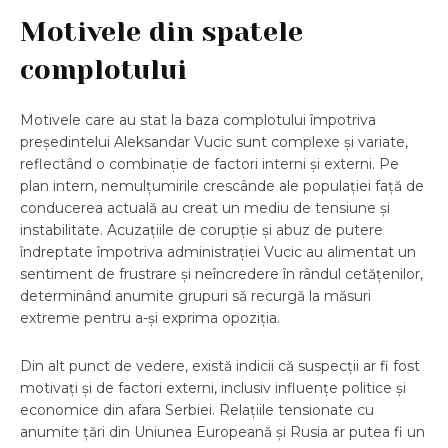
Motivele din spatele
complotului
Motivele care au stat la baza complotului împotriva
președintelui Aleksandar Vucic sunt complexe și variate,
reflectând o combinație de factori interni și externi. Pe
plan intern, nemulțumirile crescânde ale populației față de
conducerea actuală au creat un mediu de tensiune și
instabilitate. Acuzațiile de corupție și abuz de putere
îndreptate împotriva administrației Vucic au alimentat un
sentiment de frustrare și neîncredere în rândul cetățenilor,
determinând anumite grupuri să recurgă la măsuri
extreme pentru a-și exprima opoziția.
Din alt punct de vedere, există indicii că suspecții ar fi fost
motivați și de factori externi, inclusiv influențe politice și
economice din afara Serbiei. Relațiile tensionate cu
anumite țări din Uniunea Europeană și Rusia ar putea fi un