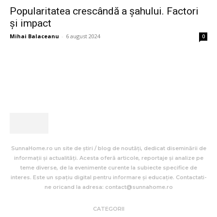
Popularitatea crescândă a șahului. Factori
și impact
Mihai Balaceanu
-
6 august 2024
0
SunnaHome.ro un site de știri / blog de noutăți, dedicat diseminării de
informații și actualități. Acesta oferă articole, reportaje și analize pe
teme diverse, de la evenimente curente la subiecte specifice de
interes. Este un spațiu digital pentru informare și educație. Contactati-
ne oricand la adresa: contact@sunnahome.ro
CATEGORII