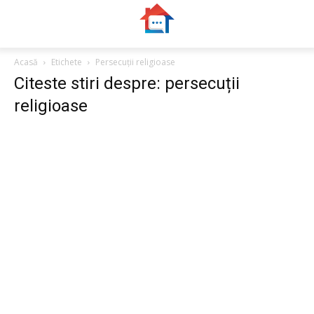
Acasă
Etichete
Persecuții religioase
Citeste stiri despre: persecuții
religioase