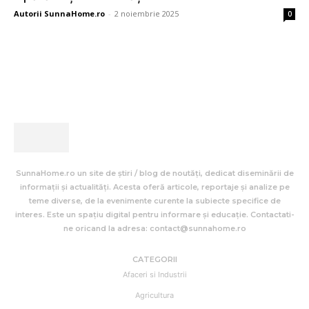
Autorii SunnaHome.ro
-
2 noiembrie 2025
0
SunnaHome.ro un site de știri / blog de noutăți, dedicat diseminării de
informații și actualități. Acesta oferă articole, reportaje și analize pe
teme diverse, de la evenimente curente la subiecte specifice de
interes. Este un spațiu digital pentru informare și educație. Contactati-
ne oricand la adresa: contact@sunnahome.ro
CATEGORII
Afaceri si Industrii
Agricultura