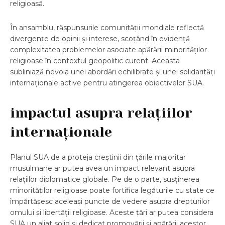
religioasă.
În ansamblu, răspunsurile comunității mondiale reflectă
divergențe de opinii și interese, scoțând în evidență
complexitatea problemelor asociate apărării minorităților
religioase în contextul geopolitic curent. Aceasta
subliniază nevoia unei abordări echilibrate și unei solidarități
internaționale active pentru atingerea obiectivelor SUA.
impactul asupra relațiilor
internaționale
Planul SUA de a proteja creștinii din țările majoritar
musulmane ar putea avea un impact relevant asupra
relațiilor diplomatice globale. Pe de o parte, susținerea
minorităților religioase poate fortifica legăturile cu state ce
împărtășesc aceleași puncte de vedere asupra drepturilor
omului și libertății religioase. Aceste țări ar putea considera
SUA un aliat solid și dedicat promovării și apărării acestor