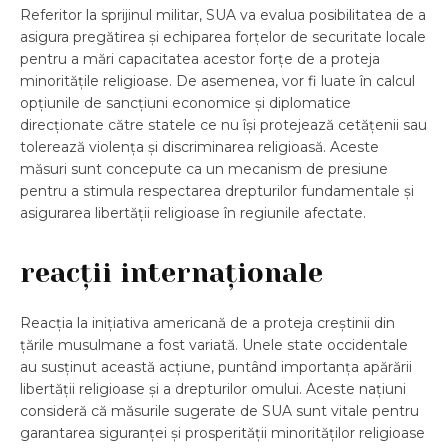
Referitor la sprijinul militar, SUA va evalua posibilitatea de a
asigura pregătirea și echiparea forțelor de securitate locale
pentru a mări capacitatea acestor forțe de a proteja
minoritățile religioase. De asemenea, vor fi luate în calcul
opțiunile de sancțiuni economice și diplomatice
direcționate către statele ce nu își protejează cetățenii sau
tolerează violența și discriminarea religioasă. Aceste
măsuri sunt concepute ca un mecanism de presiune
pentru a stimula respectarea drepturilor fundamentale și
asigurarea libertății religioase în regiunile afectate.
reacții internaționale
Reacția la inițiativa americană de a proteja creștinii din
țările musulmane a fost variată. Unele state occidentale
au susținut această acțiune, puntând importanța apărării
libertății religioase și a drepturilor omului. Aceste națiuni
consideră că măsurile sugerate de SUA sunt vitale pentru
garantarea siguranței și prosperității minorităților religioase