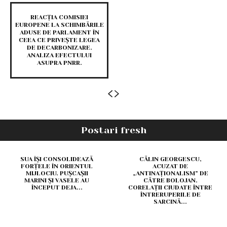
REACȚIA COMISIEI
EUROPENE LA SCHIMBĂRILE
ADUSE DE PARLAMENT ÎN
CEEA CE PRIVEȘTE LEGEA
DE DECARBONIZARE.
ANALIZA EFECTULUI
ASUPRA PNRR.
Postari fresh
SUA ÎȘI CONSOLIDEAZĂ
CĂLIN GEORGESCU,
FORȚELE ÎN ORIENTUL
ACUZAT DE
MIJLOCIU. PUȘCAȘII
„ANTINAȚIONALISM” DE
MARINI ȘI VASELE AU
CĂTRE BOLOJAN.
ÎNCEPUT DEJA...
CORELAȚII CIUDATE ÎNTRE
ÎNTRERUPERILE DE
SARCINĂ...