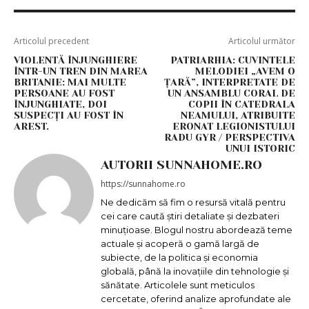
Articolul precedent
Articolul următor
VIOLENTĂ ÎNJUNGHIERE
PATRIARHIA: CUVINTELE
ÎNTR-UN TREN DIN MAREA
MELODIEI „AVEM O
BRITANIE: MAI MULTE
ȚARĂ”, INTERPRETATE DE
PERSOANE AU FOST
UN ANSAMBLU CORAL DE
ÎNJUNGHIATE, DOI
COPII ÎN CATEDRALA
SUSPECȚI AU FOST ÎN
NEAMULUI, ATRIBUITE
AREST.
ERONAT LEGIONISTULUI
RADU GYR / PERSPECTIVA
UNUI ISTORIC
AUTORII SUNNAHOME.RO
https://sunnahome.ro
Ne dedicăm să fim o resursă vitală pentru
cei care caută știri detaliate și dezbateri
minuțioase. Blogul nostru abordează teme
actuale și acoperă o gamă largă de
subiecte, de la politica și economia
globală, până la inovațiile din tehnologie și
sănătate. Articolele sunt meticulos
cercetate, oferind analize aprofundate ale