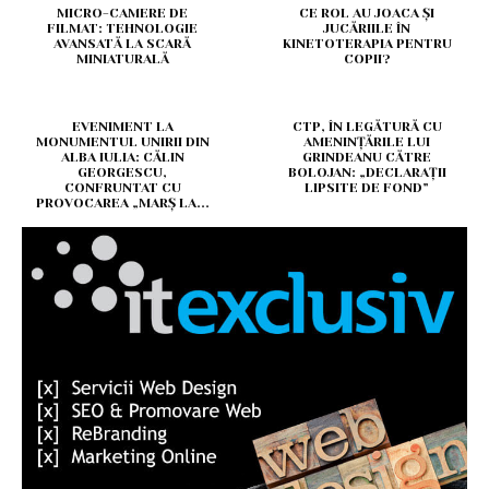
MICRO-CAMERE DE
CE ROL AU JOACA ȘI
FILMAT: TEHNOLOGIE
JUCĂRIILE ÎN
AVANSATĂ LA SCARĂ
KINETOTERAPIA PENTRU
MINIATURALĂ
COPII?
EVENIMENT LA
CTP, ÎN LEGĂTURĂ CU
MONUMENTUL UNIRII DIN
AMENINȚĂRILE LUI
ALBA IULIA: CĂLIN
GRINDEANU CĂTRE
GEORGESCU,
BOLOJAN: „DECLARAȚII
CONFRUNTAT CU
LIPSITE DE FOND”
PROVOCAREA „MARȘ LA...