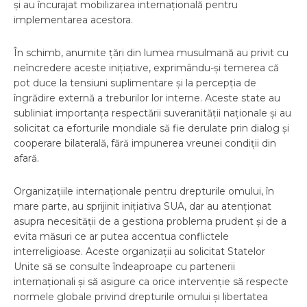
și au încurajat mobilizarea internațională pentru
implementarea acestora.
În schimb, anumite țări din lumea musulmană au privit cu
neîncredere aceste inițiative, exprimându-și temerea că
pot duce la tensiuni suplimentare și la percepția de
îngrădire externă a treburilor lor interne. Aceste state au
subliniat importanța respectării suveranității naționale și au
solicitat ca eforturile mondiale să fie derulate prin dialog și
cooperare bilaterală, fără impunerea vreunei condiții din
afară.
Organizațiile internaționale pentru drepturile omului, în
mare parte, au sprijinit inițiativa SUA, dar au atenționat
asupra necesității de a gestiona problema prudent și de a
evita măsuri ce ar putea accentua conflictele
interreligioase. Aceste organizații au solicitat Statelor
Unite să se consulte îndeaproape cu partenerii
internaționali și să asigure ca orice intervenție să respecte
normele globale privind drepturile omului și libertatea