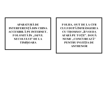
APARATURĂ DE
FOLHA, OUT DE LA CFR
INTERFERENȚĂ DIN CHINA
CLUJ DUPĂ ÎNFRÂNGEREA
ACCESIBILĂ PE INTERNET,
CU TROMSO! „ÎI VOI DA
FOLOSITĂ ÎN „JAFUL
AFARĂ PE TOȚI!”. DOUĂ
SECOLULUI” DE LA
NUME „CONCUREAZĂ”
TIMIȘOARA
PENTRU POZIȚIA DE
ANTRENOR