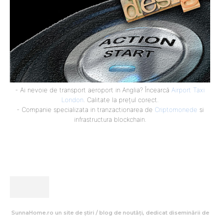
- Ai nevoie de transport aeroport in Anglia? Încearcă
Airport Taxi
London
. Calitate la prețul corect.
- Companie specializata in tranzactionarea de
Criptomonede
si
infrastructura blockchain.
SunnaHome.ro un site de știri / blog de noutăți, dedicat diseminării de