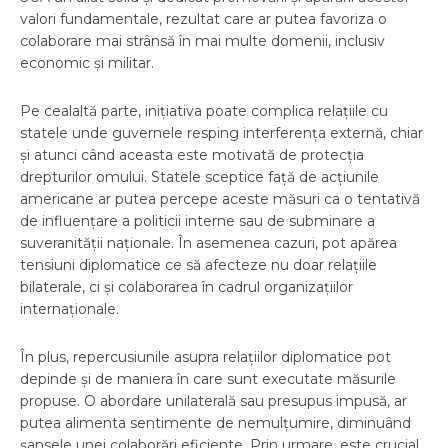
valori fundamentale, rezultat care ar putea favoriza o
colaborare mai strânsă în mai multe domenii, inclusiv
economic și militar.
Pe cealaltă parte, inițiativa poate complica relațiile cu
statele unde guvernele resping interferența externă, chiar
și atunci când aceasta este motivată de protecția
drepturilor omului. Statele sceptice față de acțiunile
americane ar putea percepe aceste măsuri ca o tentativă
de influențare a politicii interne sau de subminare a
suveranității naționale. În asemenea cazuri, pot apărea
tensiuni diplomatice ce să afecteze nu doar relațiile
bilaterale, ci și colaborarea în cadrul organizațiilor
internaționale.
În plus, repercusiunile asupra relațiilor diplomatice pot
depinde și de maniera în care sunt executate măsurile
propuse. O abordare unilaterală sau presupus impusă, ar
putea alimenta sentimente de nemulțumire, diminuând
șansele unei colaborări eficiente. Prin urmare, este crucial