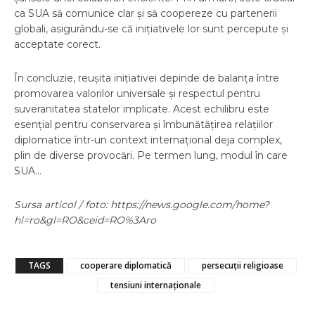
ca SUA să comunice clar și să coopereze cu partenerii
globali, asigurându-se că inițiativele lor sunt percepute și
acceptate corect.
În concluzie, reușita inițiativei depinde de balanța între
promovarea valorilor universale și respectul pentru
suveranitatea statelor implicate. Acest echilibru este
esențial pentru conservarea și îmbunătățirea relațiilor
diplomatice într-un context internațional deja complex,
plin de diverse provocări. Pe termen lung, modul în care
SUA…
Sursa articol / foto: https://news.google.com/home?
hl=ro&gl=RO&ceid=RO%3Aro
TAGS
cooperare diplomatică
persecuții religioase
tensiuni internaționale