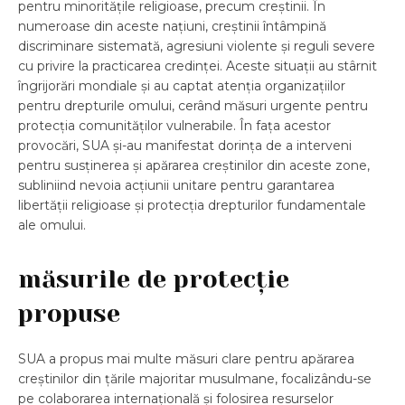
pentru minoritățile religioase, precum creștinii. În
numeroase din aceste națiuni, creștinii întâmpină
discriminare sistemată, agresiuni violente și reguli severe
cu privire la practicarea credinței. Aceste situații au stârnit
îngrijorări mondiale și au captat atenția organizațiilor
pentru drepturile omului, cerând măsuri urgente pentru
protecția comunităților vulnerabile. În fața acestor
provocări, SUA și-au manifestat dorința de a interveni
pentru susținerea și apărarea creștinilor din aceste zone,
subliniind nevoia acțiunii unitare pentru garantarea
libertății religioase și protecția drepturilor fundamentale
ale omului.
măsurile de protecție
propuse
SUA a propus mai multe măsuri clare pentru apărarea
creștinilor din țările majoritar musulmane, focalizându-se
pe colaborarea internațională și folosirea resurselor