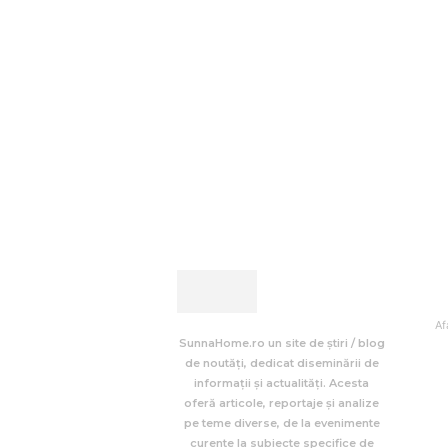
Af
SunnaHome.ro un site de știri / blog
de noutăți, dedicat diseminării de
informații și actualități. Acesta
oferă articole, reportaje și analize
pe teme diverse, de la evenimente
curente la subiecte specifice de