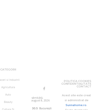
CATEGORII
aceri si Industrii
POLITICA COOKIES
CONFIDENTIALITATE
CONTACT
Agricultura
Auto
Acest site este creat
sâmbătă,
august 8, 2026
si administrat de
Beauty
Sunnahome.ro
.
30.5
București
Cultura Si
Toate drepturile