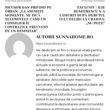
Articolul precedent
Articolul următor
NICUŞOR DAN PRIVIND PE
EXCLUSIV | ILIE
ORBAN: „LA ANUMITE
DUMITRESCU S-A
MOMENTE, SE ISCĂ
LĂMURIT DUPĂ DEBUTUL
TELENOVELE CÂND UN
LUI COELHO LA CRAIOVA:
CONSILIER ÎL
„NU POȚI!”
CONTRAZICE FRECVENT
PE UN DEMNITAR”
AUTORII SUNNAHOME.RO
https://sunnahome.ro
Ne dedicăm să fim o resursă vitală pentru
cei care caută știri detaliate și dezbateri
minuțioase. Blogul nostru abordează teme
actuale și acoperă o gamă largă de
subiecte, de la politica și economia
globală, până la inovațiile din tehnologie și
sănătate. Articolele sunt meticulos
cercetate, oferind analize aprofundate ale
tendințelor mondiale. Încurajăm
interacțiunea cititorilor printr-o participare
activă în secțiunea de comentarii,
contribuind la dezvoltarea unei comunități
dinamice și informate. Actualizăm blogul