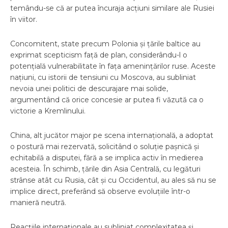
temându-se că ar putea încuraja acțiuni similare ale Rusiei
în viitor.
Concomitent, state precum Polonia și țările baltice au
exprimat scepticism față de plan, considerându-l o
potențială vulnerabilitate în fața amenințărilor ruse. Aceste
națiuni, cu istorii de tensiuni cu Moscova, au subliniat
nevoia unei politici de descurajare mai solide,
argumentând că orice concesie ar putea fi văzută ca o
victorie a Kremlinului.
China, alt jucător major pe scena internațională, a adoptat
o postură mai rezervată, solicitând o soluție pașnică și
echitabilă a disputei, fără a se implica activ în medierea
acesteia. În schimb, țările din Asia Centrală, cu legături
strânse atât cu Rusia, cât și cu Occidentul, au ales să nu se
implice direct, preferând să observe evoluțiile într-o
manieră neutră.
Reacțiile internaționale au subliniat complexitatea și