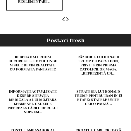
REGLEMENTARE…
Postari fresh
REBECA BALLROOM
RĂZBOIUL LUI DONALD
BUCURESTI – LOCUL UNDE
TRUMP CU PAPA LEON,
VISELE DEVIN REALITATE
PRIVIT PRIN PRISMA
CU FORMATIA FANTASTIC
CATOLICILOR MAGA:
„REPREZINTĂ UN...
INFORMAȚII ACTUALIZATE
STRATEGIA LUI DONALD
DESPRE SITUAȚIA
TRUMP PENTRU IRAN ÎN 15
MEDICALĂ A LUI MOJTABA
ETAPE: STATELE UNITE
KHAMENEI. CAUZELE
CER O PAUZĂ...
NEPREZENTĂRII LIDERULUI
SUPREM…
FOSTUL AMBASADOR AL
CROATUL CARE CREEAZĂ