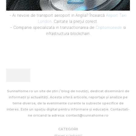
- Ai nevoie de transport aeroport in Anglia? Încearcă
Airport Taxi
London
. Calitate la prețul corect.
- Companie specializata in tranzactionarea de
Criptomonede
si
infrastructura blockchain.
SunnaHome.ro un site de știri / blog de noutăți, dedicat diseminării de
informații și actualități. Acesta oferă articole, reportaje și analize pe
teme diverse, de la evenimente curente la subiecte specifice de
interes. Este un spațiu digital pentru informare și educație. Contactati-
ne oricand la adresa: contact@sunnahome.ro
CATEGORII
Afaceri si Industrii