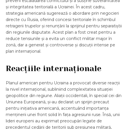
preveni escaladarea conflictului și a susține suveranitatea
și integritatea teritorială a Ucrainei. În acest cadru,
strategia americană sugerează o abordare prin negocieri
directe cu Rusia, oferind concesii teritoriale în schimbul
retragerii trupelor și renunțării la sprijinul pentru separatiștii
din regiunile disputate. Acest plan a fost creat pentru a
reduce tensiunile și a evita un conflict militar major în
zonă, dar a generat și controverse și discuții intense pe
plan internațional.
Reacțiile internaționale
Planul american pentru Ucraina a provocat diverse reacții
la nivel internațional, subliniind complexitatea situației
geopolitice din regiune. Aliații occidentali, în special cei din
Uniunea Europeană, și-au declarat un sprijin precaut
pentru inițiativa americană, accentuând importanța
menținerii unei front solid în fața agresiunii ruse. Însă, unii
lideri europeni au exprimat preocupări legate de
precedentul cedării de teritorii sub presiunea militară,