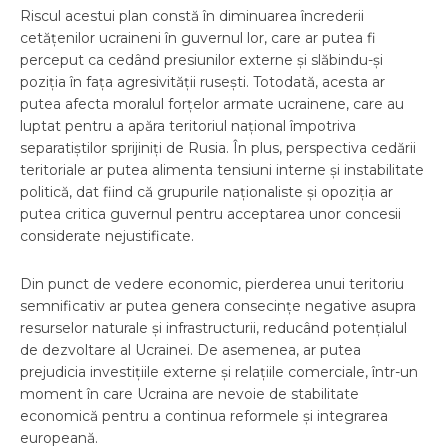
Riscul acestui plan constă în diminuarea încrederii
cetățenilor ucraineni în guvernul lor, care ar putea fi
perceput ca cedând presiunilor externe și slăbindu-și
poziția în fața agresivității rusești. Totodată, acesta ar
putea afecta moralul forțelor armate ucrainene, care au
luptat pentru a apăra teritoriul național împotriva
separatiștilor sprijiniți de Rusia. În plus, perspectiva cedării
teritoriale ar putea alimenta tensiuni interne și instabilitate
politică, dat fiind că grupurile naționaliste și opoziția ar
putea critica guvernul pentru acceptarea unor concesii
considerate nejustificate.
Din punct de vedere economic, pierderea unui teritoriu
semnificativ ar putea genera consecințe negative asupra
resurselor naturale și infrastructurii, reducând potențialul
de dezvoltare al Ucrainei. De asemenea, ar putea
prejudicia investițiile externe și relațiile comerciale, într-un
moment în care Ucraina are nevoie de stabilitate
economică pentru a continua reformele și integrarea
europeană.