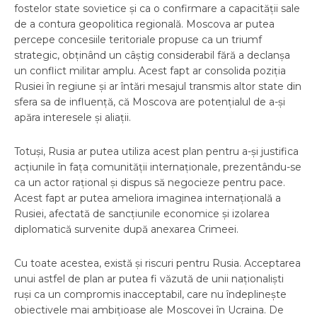
fostelor state sovietice și ca o confirmare a capacității sale
de a contura geopolitica regională. Moscova ar putea
percepe concesiile teritoriale propuse ca un triumf
strategic, obținând un câștig considerabil fără a declanșa
un conflict militar amplu. Acest fapt ar consolida poziția
Rusiei în regiune și ar întări mesajul transmis altor state din
sfera sa de influență, că Moscova are potențialul de a-și
apăra interesele și aliații.
Totuși, Rusia ar putea utiliza acest plan pentru a-și justifica
acțiunile în fața comunității internaționale, prezentându-se
ca un actor rațional și dispus să negocieze pentru pace.
Acest fapt ar putea ameliora imaginea internațională a
Rusiei, afectată de sancțiunile economice și izolarea
diplomatică survenite după anexarea Crimeei.
Cu toate acestea, există și riscuri pentru Rusia. Acceptarea
unui astfel de plan ar putea fi văzută de unii naționaliști
ruși ca un compromis inacceptabil, care nu îndeplinește
obiectivele mai ambițioase ale Moscovei în Ucraina. De