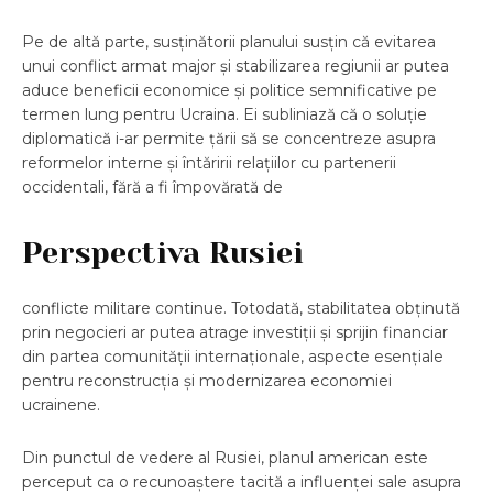
Pe de altă parte, susținătorii planului susțin că evitarea
unui conflict armat major și stabilizarea regiunii ar putea
aduce beneficii economice și politice semnificative pe
termen lung pentru Ucraina. Ei subliniază că o soluție
diplomatică i-ar permite țării să se concentreze asupra
reformelor interne și întăririi relațiilor cu partenerii
occidentali, fără a fi împovărată de
Perspectiva Rusiei
conflicte militare continue. Totodată, stabilitatea obținută
prin negocieri ar putea atrage investiții și sprijin financiar
din partea comunității internaționale, aspecte esențiale
pentru reconstrucția și modernizarea economiei
ucrainene.
Din punctul de vedere al Rusiei, planul american este
perceput ca o recunoaștere tacită a influenței sale asupra