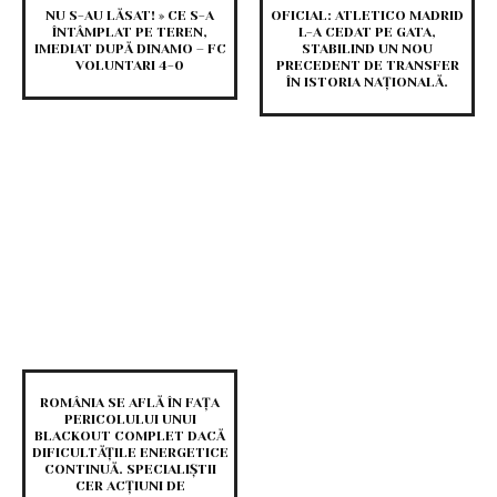
NU S-AU LĂSAT! » CE S-A
OFICIAL: ATLETICO MADRID
ÎNTÂMPLAT PE TEREN,
L-A CEDAT PE GATA,
IMEDIAT DUPĂ DINAMO – FC
STABILIND UN NOU
VOLUNTARI 4-0
PRECEDENT DE TRANSFER
ÎN ISTORIA NAȚIONALĂ.
ROMÂNIA SE AFLĂ ÎN FAȚA
PERICOLULUI UNUI
BLACKOUT COMPLET DACĂ
DIFICULTĂȚILE ENERGETICE
CONTINUĂ. SPECIALIȘTII
CER ACȚIUNI DE