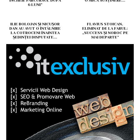
ÎNCHEIE PARCURSUL DUPĂ
O MICĂ SUSȚINERE...
6 LUNI”
ILIE BOLOJAN ȘI NICUȘOR
FLAVIUS STOICAN,
DAN AU AVUT O ÎNTÂLNIRE
ELIMINAT DE LA FARUL:
LA COTROCENI ÎNAINTEA
„SUCCESS ȘI NOROC PE
ȘEDINȚEI DISPUTATE...
MAI DEPARTE”