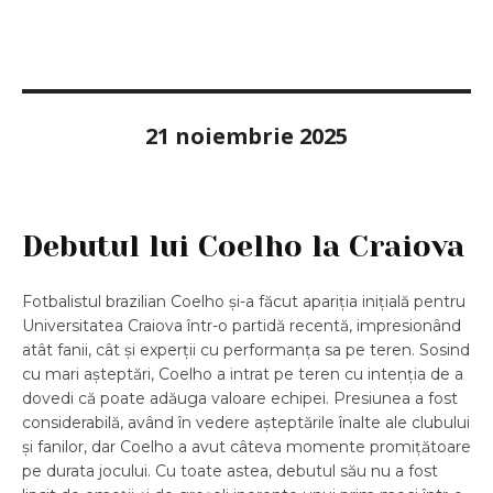
21 noiembrie 2025
Debutul lui Coelho la Craiova
Fotbalistul brazilian Coelho și-a făcut apariția inițială pentru
Universitatea Craiova într-o partidă recentă, impresionând
atât fanii, cât și experții cu performanța sa pe teren. Sosind
cu mari așteptări, Coelho a intrat pe teren cu intenția de a
dovedi că poate adăuga valoare echipei. Presiunea a fost
considerabilă, având în vedere așteptările înalte ale clubului
și fanilor, dar Coelho a avut câteva momente promițătoare
pe durata jocului. Cu toate astea, debutul său nu a fost