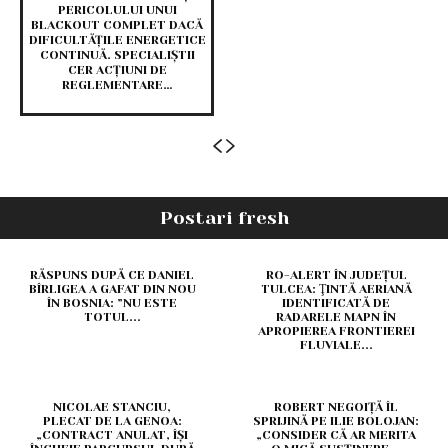
PERICOLULUI UNUI
BLACKOUT COMPLET DACĂ
DIFICULTĂȚILE ENERGETICE
CONTINUĂ. SPECIALIȘTII
CER ACȚIUNI DE
REGLEMENTARE…
Postari fresh
RĂSPUNS DUPĂ CE DANIEL
RO-ALERT ÎN JUDEȚUL
BÎRLIGEA A GAFAT DIN NOU
TULCEA: ŢINTĂ AERIANĂ
ÎN BOSNIA: ”NU ESTE
IDENTIFICATĂ DE
TOTUL...
RADARELE MAPN ÎN
APROPIEREA FRONTIEREI
FLUVIALE...
NICOLAE STANCIU,
ROBERT NEGOIȚĂ ÎL
PLECAT DE LA GENOA:
SPRIJINĂ PE ILIE BOLOJAN:
„CONTRACT ANULAT, ÎȘI
„CONSIDER CĂ AR MERITA