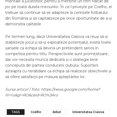
mentale a jucătorilor, pentru a menține un ritm ridicat de
joc pe toată durata meciurilor. În ce-l privește pe Coelho, el
trebuie să continue să se adapteze la cerințele fotbalului
din România și să capitalizeze pe orice oportunitate de a-și
demonstra calitățile.
Pe termen lung, dacă Universitatea Craiova va reuși să-și
stabilizeze jocul și să-și exploateze potențialul, există toate
șansele ca echipa să devină un pretendent serios în
competiția pentru titlu. Perspectivele sunt promițătoare,
dar vor necesita muncă dedicată și o strategie bine
concepută din partea conducerii clubului. Suporterii
așteaptă cu nerăbdare ca echipa să realizeze obiectivele și
să ofere satisfacții pe măsura așteptărilor lor.
Sursa articol / foto: https://news.google.com/home?
hl=ro&gl=RO&ceid=RO%3Aro
TAGS
Coelho
debut
Universitatea Craiova