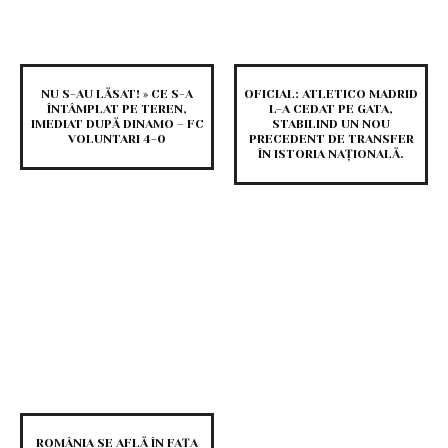
NU S-AU LĂSAT! » CE S-A
OFICIAL: ATLETICO MADRID
ÎNTÂMPLAT PE TEREN,
L-A CEDAT PE GATA,
IMEDIAT DUPĂ DINAMO – FC
STABILIND UN NOU
VOLUNTARI 4-0
PRECEDENT DE TRANSFER
ÎN ISTORIA NAȚIONALĂ.
ROMÂNIA SE AFLĂ ÎN FAȚA