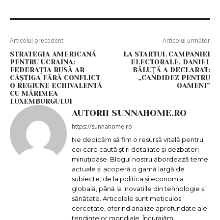
Articolul precedent
Articolul următor
STRATEGIA AMERICANĂ
LA STARTUL CAMPANIEI
PENTRU UCRAINA:
ELECTORALE, DANIEL
FEDERAȚIA RUSĂ AR
BĂLUŢĂ A DECLARAT:
CÂȘTIGA FĂRĂ CONFLICT
„CANDIDEZ PENTRU
O REGIUNE ECHIVALENTĂ
OAMENI”
CU MĂRIMEA
LUXEMBURGULUI
AUTORII SUNNAHOME.RO
https://sunnahome.ro
Ne dedicăm să fim o resursă vitală pentru
cei care caută știri detaliate și dezbateri
minuțioase. Blogul nostru abordează teme
actuale și acoperă o gamă largă de
subiecte, de la politica și economia
globală, până la inovațiile din tehnologie și
sănătate. Articolele sunt meticulos
cercetate, oferind analize aprofundate ale
tendințelor mondiale. Încurajăm