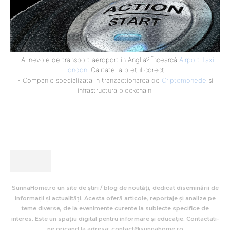
- Ai nevoie de transport aeroport in Anglia? Încearcă
Airport Taxi
London
. Calitate la prețul corect.
- Companie specializata in tranzactionarea de
Criptomonede
si
infrastructura blockchain.
SunnaHome.ro un site de știri / blog de noutăți, dedicat diseminării de
informații și actualități. Acesta oferă articole, reportaje și analize pe
teme diverse, de la evenimente curente la subiecte specifice de
interes. Este un spațiu digital pentru informare și educație. Contactati-
ne oricand la adresa: contact@sunnahome.ro