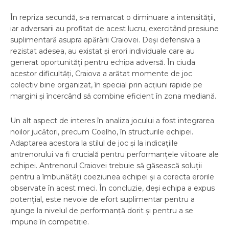
În repriza secundă, s-a remarcat o diminuare a intensității,
iar adversarii au profitat de acest lucru, exercitând presiune
suplimentară asupra apărării Craiovei. Deși defensiva a
rezistat adesea, au existat și erori individuale care au
generat oportunități pentru echipa adversă. În ciuda
acestor dificultăți, Craiova a arătat momente de joc
colectiv bine organizat, în special prin acțiuni rapide pe
margini și încercând să combine eficient în zona mediană.
Un alt aspect de interes în analiza jocului a fost integrarea
noilor jucători, precum Coelho, în structurile echipei.
Adaptarea acestora la stilul de joc și la indicațiile
antrenorului va fi crucială pentru performanțele viitoare ale
echipei. Antrenorul Craiovei trebuie să găsească soluții
pentru a îmbunătăți coeziunea echipei și a corecta erorile
observate în acest meci. În concluzie, deși echipa a expus
potențial, este nevoie de efort suplimentar pentru a
ajunge la nivelul de performanță dorit și pentru a se
impune în competiție.