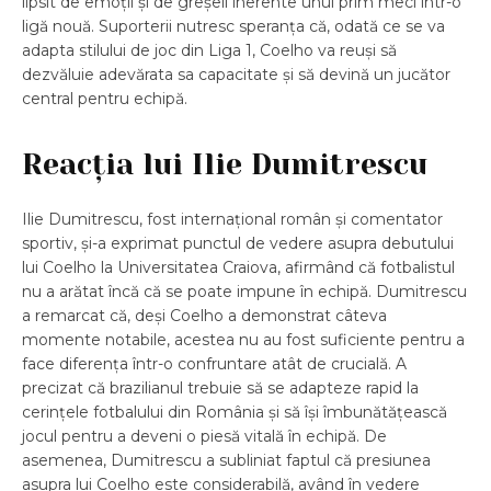
lipsit de emoții și de greșeli inerente unui prim meci într-o
ligă nouă. Suporterii nutresc speranța că, odată ce se va
adapta stilului de joc din Liga 1, Coelho va reuși să
dezvăluie adevărata sa capacitate și să devină un jucător
central pentru echipă.
Reacția lui Ilie Dumitrescu
Ilie Dumitrescu, fost internațional român și comentator
sportiv, și-a exprimat punctul de vedere asupra debutului
lui Coelho la Universitatea Craiova, afirmând că fotbalistul
nu a arătat încă că se poate impune în echipă. Dumitrescu
a remarcat că, deși Coelho a demonstrat câteva
momente notabile, acestea nu au fost suficiente pentru a
face diferența într-o confruntare atât de crucială. A
precizat că brazilianul trebuie să se adapteze rapid la
cerințele fotbalului din România și să își îmbunătățească
jocul pentru a deveni o piesă vitală în echipă. De
asemenea, Dumitrescu a subliniat faptul că presiunea
asupra lui Coelho este considerabilă, având în vedere