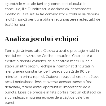
așteptările mari ale fanilor și conducerii clubului. În
concluzie, Ilie Dumitrescu a declarat că, deocamdată,
Coelho nu a reușit să fie convingător și trebuie să depună
multă muncă pentru a obține recunoașterea așteptată de
toată lumea.
Analiza jocului echipei
Formația Universitatea Craiova a avut o prestație mixtă în
meciul ce l-a văzut pe Coelho debutând. Chiar dacă a
existat o dorință evidentă de a controla meciul și de a
stabili un ritm propriu, echipa a întâmpinat dificultăți în
menținerea constanței pe întreaga durată de 90 de
minute. În prima repriză, Craiova a reușit să creeze câteva
ocazii periculoase, însă conversia acestor șanse a fost
deficitară, ratând astfel oportunități importante de a
puncta. Lipsa de precizie în fața porții a fost un obstacol ce
a complexat misiunea echipei de a câștiga cele trei
puncte.