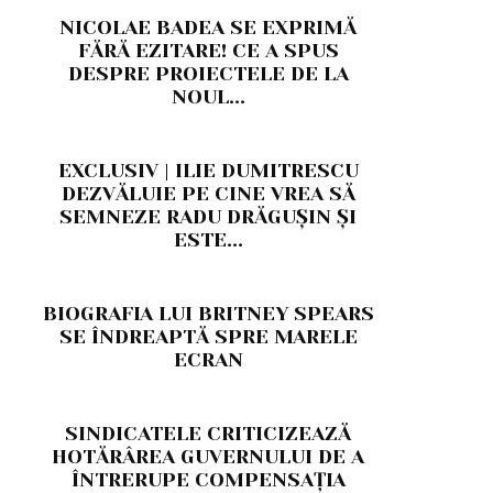
NICOLAE BADEA SE EXPRIMĂ
FĂRĂ EZITARE! CE A SPUS
DESPRE PROIECTELE DE LA
NOUL...
EXCLUSIV | ILIE DUMITRESCU
DEZVĂLUIE PE CINE VREA SĂ
SEMNEZE RADU DRĂGUȘIN ȘI
ESTE...
BIOGRAFIA LUI BRITNEY SPEARS
SE ÎNDREAPTĂ SPRE MARELE
ECRAN
SINDICATELE CRITICIZEAZĂ
HOTĂRÂREA GUVERNULUI DE A
ÎNTRERUPE COMPENSAȚIA