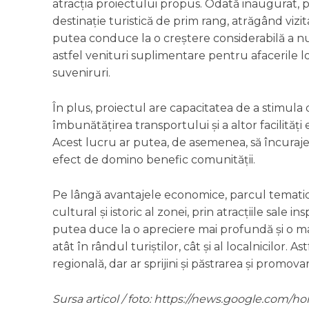
atracția proiectului propus. Odată inaugurat, 
destinație turistică de prim rang, atrăgând vizita
putea conduce la o creștere considerabilă a n
astfel venituri suplimentare pentru afacerile 
suveniruri.
În plus, proiectul are capacitatea de a stimula d
îmbunătățirea transportului și a altor facilități
Acest lucru ar putea, de asemenea, să încuraje
efect de domino benefic comunității.
Pe lângă avantajele economice, parcul tematic
cultural și istoric al zonei, prin atracțiile sale in
putea duce la o apreciere mai profundă și o ma
atât în rândul turiștilor, cât și al localnicilor.
regională, dar ar sprijini și păstrarea și promova
Sursa articol / foto: https://news.google.co