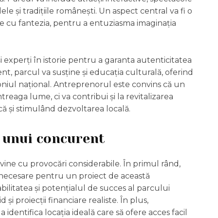
 și tradițiile românești. Un aspect central va fi o
ice cu fantezia, pentru a entuziasma imaginația
și experți în istorie pentru a garanta autenticitatea
ment, parcul va susține și educația culturală, oferind
moniul național. Antreprenorul este convins că un
treaga lume, ci va contribui și la revitalizarea
ă și stimulând dezvoltarea locală.
a unui concurent
ne cu provocări considerabile. În primul rând,
i necesare pentru un proiect de această
bilitatea și potențialul de succes al parcului
i proiecții financiare realiste. În plus,
identifica locația ideală care să ofere acces facil