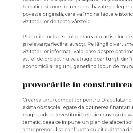
tematice și zone de recreere bazate pe legendele
poveste originală, care va îmbina faptele istor
vizitatorilor de toate vârstele.
Planurile includ și colaborarea cu artiști locali 
și relevanța fiecărei atracții. Pe lângă divertis
vizitatorilor informații valoroase despre patri
astfel de proiect nu va atrage doar turiști din în
economică a regiunii, generând locuri de munc
provocările în construire
Crearea unui competitor pentru DraculaLand vi
există obstacole legate de obținerea finanțări
magnitudine. Investitorii trebuie convinși de via
tematic, ceea ce impune un plan de afaceri solid ș
antreprenorul se confruntă cu dificultatea de a 