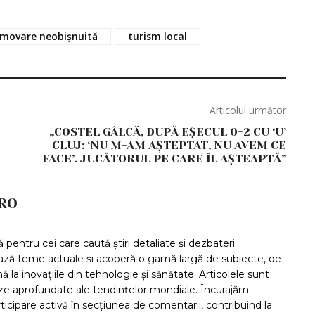
movare neobișnuită
turism local
Articolul următor
„COSTEL GÂLCĂ, DUPĂ EŞECUL 0-2 CU ‘U’
CLUJ: ‘NU M-AM AŞTEPTAT, NU AVEM CE
FACE’. JUCĂTORUL PE CARE ÎL AŞTEAPTĂ”
RO
pentru cei care caută știri detaliate și dezbateri
ază teme actuale și acoperă o gamă largă de subiecte, de
ă la inovațiile din tehnologie și sănătate. Articolele sunt
ize aprofundate ale tendințelor mondiale. Încurajăm
articipare activă în secțiunea de comentarii, contribuind la