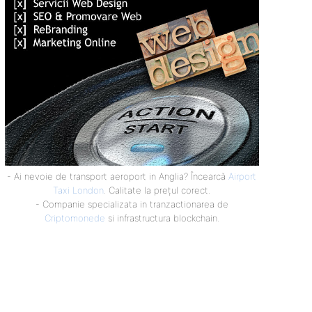
- Ai nevoie de transport aeroport in Anglia? Încearcă
Airport
Taxi London
. Calitate la prețul corect.
- Companie specializata in tranzactionarea de
Criptomonede
si infrastructura blockchain.