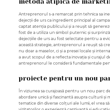
metodă atipică de marketi
Antreprenorul s-a remarcat prin tehnica sa ined
dejecții de urs ca ingredient principal al campa
captat atenția publicului și a reușit să generez
fost de a utiliza un simbol puternic și surprinz
dejecțiile de urs au fost selectate pentru a evi
această strategie, antreprenorul a reușit să c
nu doar a maselor, ci și a presei locale și inte
a avut scopul de a reflecta inovația și curajul d
antreprenorul le consideră fundamentale pentr
proiecte pentru un nou par
În viziunea sa curajoasă pentru un nou parc de 
abordare unică și fascinantă asupra culturii și m
tematice din diverse colțuri ale lumii, el vrea s
vizitatorilor o experiență captivantă și educativ