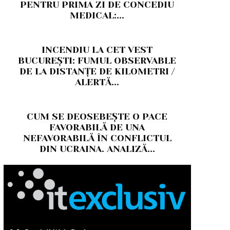
PENTRU PRIMA ZI DE CONCEDIU
MEDICAL:...
INCENDIU LA CET VEST
BUCUREȘTI: FUMUL OBSERVABLE
DE LA DISTANȚE DE KILOMETRI /
ALERTĂ...
CUM SE DEOSEBEȘTE O PACE
FAVORABILĂ DE UNA
NEFAVORABILĂ ÎN CONFLICTUL
DIN UCRAINA. ANALIZĂ...