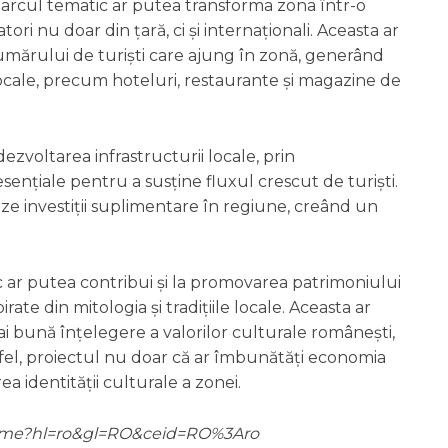
parcul tematic ar putea transforma zona într-o
tori nu doar din țară, ci și internaționali. Aceasta ar
umărului de turiști care ajung în zonă, generând
locale, precum hoteluri, restaurante și magazine de
ezvoltarea infrastructurii locale, prin
 esențiale pentru a susține fluxul crescut de turiști.
ze investiții suplimentare în regiune, creând un
 ar putea contribui și la promovarea patrimoniului
spirate din mitologia și tradițiile locale. Aceasta ar
i bună înțelegere a valorilor culturale românești,
 Astfel, proiectul nu doar că ar îmbunătăți economia
rea identității culturale a zonei.
m/home?hl=ro&gl=RO&ceid=RO%3Aro