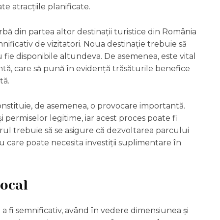
te atracțiile planificate.
ă din partea altor destinații turistice din România
ificativ de vizitatori. Noua destinație trebuie să
u fie disponibile altundeva. De asemenea, este vital
tă, care să pună în evidență trăsăturile benefice
tă.
onstituie, de asemenea, o provocare importantă.
i permiselor legitime, iar acest proces poate fi
rul trebuie să se asigure că dezvoltarea parcului
 care poate necesita investiții suplimentare în
local
 a fi semnificativ, având în vedere dimensiunea și