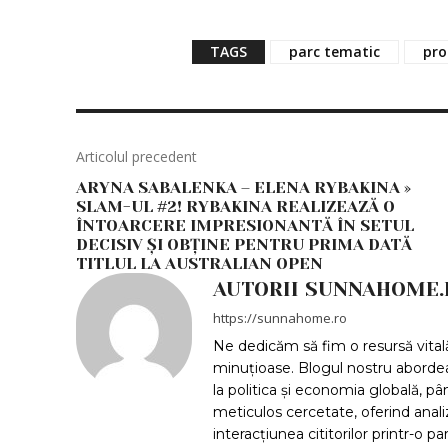
TAGS
parc tematic
pro
Articolul precedent
ARYNA SABALENKA – ELENA RYBAKINA »
SLAM-UL #2! RYBAKINA REALIZEAZĂ O
ÎNTOARCERE IMPRESIONANTĂ ÎN SETUL
DECISIV ȘI OBȚINE PENTRU PRIMA DATĂ
TITLUL LA AUSTRALIAN OPEN
AUTORII SUNNAHOME.
https://sunnahome.ro
Ne dedicăm să fim o resursă vitală 
minuțioase. Blogul nostru aborde
la politica și economia globală, pân
meticulos cercetate, oferind anal
interacțiunea cititorilor printr-o p