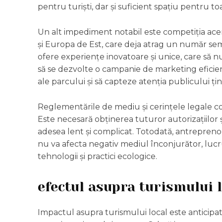
pentru turiști, dar și suficient spațiu pentru toa
Un alt impediment notabil este competiția acerb
și Europa de Est, care deja atrag un număr semn
ofere experiențe inovatoare și unice, care să n
să se dezvolte o campanie de marketing eficien
ale parcului și să capteze atenția publicului țin
Reglementările de mediu și cerințele legale c
Este necesară obținerea tuturor autorizațiilor ș
adesea lent și complicat. Totodată, antrepreno
nu va afecta negativ mediul înconjurător, lucru
tehnologii și practici ecologice.
efectul asupra turismului 
Impactul asupra turismului local este anticipat