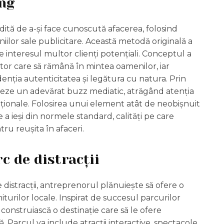
ng
ită de a-și face cunoscută afacerea, folosind
niilor sale publicitare. Această metodă originală a
e interesul multor clienți potențiali. Conceptul a
ător care să rămână în mintea oamenilor, iar
denția autenticitatea și legătura cu natura. Prin
reeze un adevărat buzz mediatic, atrăgând atenția
rnaționale. Folosirea unui element atât de neobișnuit
e a ieși din normele standard, calități pe care
u reușita în afaceri.
c de distracții
distracții, antreprenorul plănuiește să ofere o
iturilor locale. Inspirat de succesul parcurilor
ă construiască o destinație care să le ofere
ă. Parcul va include atracții interactive, spectacole