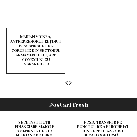
MARIAN VOINEA,
ANTREPRENORUL REȚINUT
ÎN SCANDALUL DE
CORUPȚIE DIN SECTORUL
ARMAMENTULUI, ARE
CONEXIUNI CU
‘NDRANGHETA
Postari fresh
ZECE INSTITUȚII
FCSB, TRANSFER PE
FINANCIARE MAJORE
PUNCTUL DE A FI ÎNCHEIAT
AMENDATE CU 710
DIN SUPERLIGA » GIGI
MILIOANE DE EURO
BECALI CONFIRMĂ...