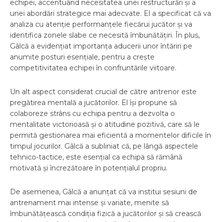
echipei, accentuând necesitatea unei restructurări și a
unei abordări strategice mai adecvate. El a specificat că va
analiza cu atenție performanțele fiecărui jucător și va
identifica zonele slabe ce necesită îmbunătățiri. În plus,
Gâlcă a evidențiat importanța aducerii unor întăriri pe
anumite posturi esențiale, pentru a crește
competitivitatea echipei în confruntările viitoare.
Un alt aspect considerat crucial de către antrenor este
pregătirea mentală a jucătorilor. El își propune să
colaboreze strâns cu echipa pentru a dezvolta o
mentalitate victorioasă și o atitudine pozitivă, care să le
permită gestionarea mai eficientă a momentelor dificile în
timpul jocurilor. Gâlcă a subliniat că, pe lângă aspectele
tehnico-tactice, este esențial ca echipa să rămână
motivată și încrezătoare în potențialul propriu.
De asemenea, Gâlcă a anunțat că va institui sesiuni de
antrenament mai intense și variate, menite să
îmbunătățească condiția fizică a jucătorilor și să crească