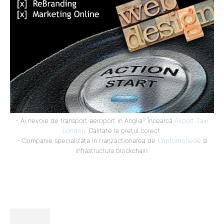
- Ai nevoie de transport aeroport in Anglia? Încearcă
Airport Taxi
London
. Calitate la prețul corect.
- Companie specializata in tranzactionarea de
Criptomonede
si
infrastructura blockchain.