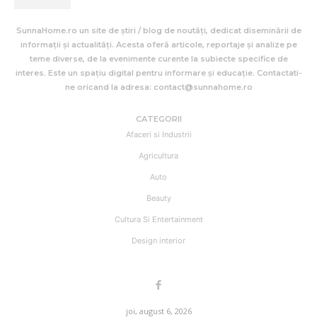
SunnaHome.ro un site de știri / blog de noutăți, dedicat diseminării de
informații și actualități. Acesta oferă articole, reportaje și analize pe
teme diverse, de la evenimente curente la subiecte specifice de
interes. Este un spațiu digital pentru informare și educație. Contactati-
ne oricand la adresa: contact@sunnahome.ro
CATEGORII
Afaceri si Industrii
Agricultura
Auto
Beauty
Cultura Si Entertainment
Design interior
joi, august 6, 2026