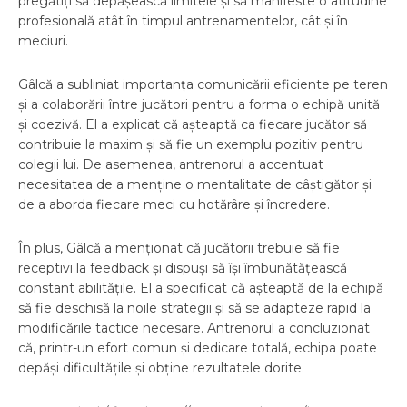
pregătiți să depășească limitele și să manifeste o atitudine
profesională atât în timpul antrenamentelor, cât și în
meciuri.
Gâlcă a subliniat importanța comunicării eficiente pe teren
și a colaborării între jucători pentru a forma o echipă unită
și coezivă. El a explicat că așteaptă ca fiecare jucător să
contribuie la maxim și să fie un exemplu pozitiv pentru
colegii lui. De asemenea, antrenorul a accentuat
necesitatea de a menține o mentalitate de câștigător și
de a aborda fiecare meci cu hotărâre și încredere.
În plus, Gâlcă a menționat că jucătorii trebuie să fie
receptivi la feedback și dispuși să își îmbunătățească
constant abilitățile. El a specificat că așteaptă de la echipă
să fie deschisă la noile strategii și să se adapteze rapid la
modificările tactice necesare. Antrenorul a concluzionat
că, printr-un efort comun și dedicare totală, echipa poate
depăși dificultățile și obține rezultatele dorite.