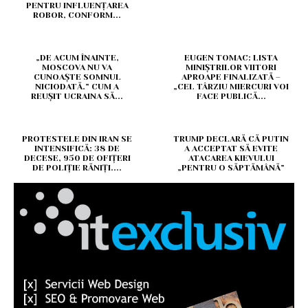
PENTRU INFLUENȚAREA
ROBOR, CONFORM...
„DE ACUM ÎNAINTE,
EUGEN TOMAC: LISTA
MOSCOVA NU VA
MINIȘTRILOR VIITORI
CUNOAȘTE SOMNUL
APROAPE FINALIZATĂ –
NICIODATĂ.” CUM A
„CEL TÂRZIU MIERCURI VOI
REUȘIT UCRAINA SĂ...
FACE PUBLICĂ...
PROTESTELE DIN IRAN SE
TRUMP DECLARĂ CĂ PUTIN
INTENSIFICĂ: 38 DE
A ACCEPTAT SĂ EVITE
DECESE, 950 DE OFIȚERI
ATACAREA KIEVULUI
DE POLIȚIE RĂNIȚI....
„PENTRU O SĂPTĂMÂNĂ”