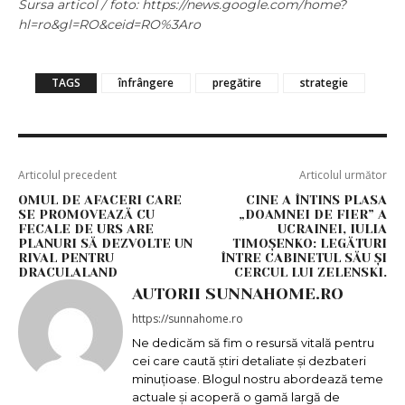
Sursa articol / foto: https://news.google.com/home?
hl=ro&gl=RO&ceid=RO%3Aro
TAGS
înfrângere
pregătire
strategie
Articolul precedent
Articolul următor
OMUL DE AFACERI CARE
CINE A ÎNTINS PLASA
SE PROMOVEAZĂ CU
„DOAMNEI DE FIER” A
FECALE DE URS ARE
UCRAINEI, IULIA
PLANURI SĂ DEZVOLTE UN
TIMOȘENKO: LEGĂTURI
RIVAL PENTRU
ÎNTRE CABINETUL SĂU ȘI
DRACULALAND
CERCUL LUI ZELENSKI.
AUTORII SUNNAHOME.RO
https://sunnahome.ro
Ne dedicăm să fim o resursă vitală pentru
cei care caută știri detaliate și dezbateri
minuțioase. Blogul nostru abordează teme
actuale și acoperă o gamă largă de