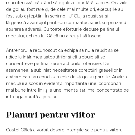
mai ofensivă, căutând să egaleze, dar fără succes. Ocaziile
de gol au fost rare și, de cele mai multe ori, execuțiile au
fost sub așteptări. În schimb, ‘U’ Cluj a reușit să-și
lărgească avantajul printr-un contraatac rapid, surprinzând
apărarea adversă. Cu toate eforturile depuse pe finalul
meciului, echipa lui Gâlcă nu a reușit să înscrie.
Antrenorul a recunoscut că echipa sa nu a reușit să se
ridice la înălțimea așteptărilor și că trebuie să se
concentreze pe finalizarea acțiunilor ofensive. De
asemenea, a subliniat necesitatea corectării greșelilor în
apărare care au condus la cele două goluri primite. Analiza
meciului a scos în evidență importanta unei coordonări
mai bune între linii și a unei mentalități mai concentrate pe
întreaga durată a jocului.
Planuri pentru viitor
Costel Gâlcă a vorbit despre intențiile sale pentru viitorul