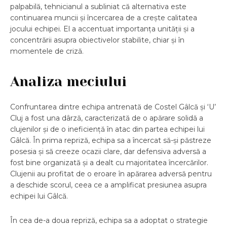
palpabilă, tehnicianul a subliniat că alternativa este
continuarea muncii și încercarea de a crește calitatea
jocului echipei. El a accentuat importanța unității și a
concentrării asupra obiectivelor stabilite, chiar și în
momentele de criză.
Analiza meciului
Confruntarea dintre echipa antrenată de Costel Gâlcă și ‘U’
Cluj a fost una dârză, caracterizată de o apărare solidă a
clujenilor și de o ineficiență în atac din partea echipei lui
Gâlcă. În prima repriză, echipa sa a încercat să-și păstreze
posesia și să creeze ocazii clare, dar defensiva adversă a
fost bine organizată și a dealt cu majoritatea încercărilor.
Clujenii au profitat de o eroare în apărarea adversă pentru
a deschide scorul, ceea ce a amplificat presiunea asupra
echipei lui Gâlcă.
În cea de-a doua repriză, echipa sa a adoptat o strategie