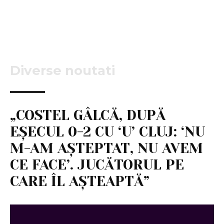
Diverse noutati
„COSTEL GÂLCĂ, DUPĂ
EŞECUL 0-2 CU ‘U’ CLUJ: ‘NU
M-AM AŞTEPTAT, NU AVEM
CE FACE’. JUCĂTORUL PE
CARE ÎL AŞTEAPTĂ”