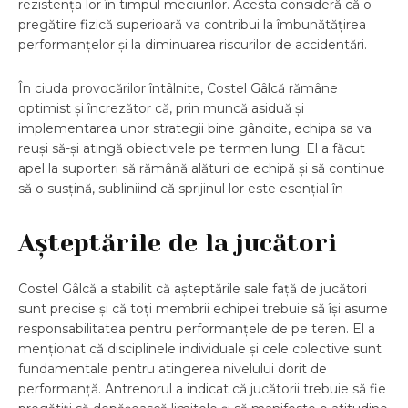
rezistența lor în timpul meciurilor. Acesta consideră că o
pregătire fizică superioară va contribui la îmbunătățirea
performanțelor și la diminuarea riscurilor de accidentări.
În ciuda provocărilor întâlnite, Costel Gâlcă rămâne
optimist și încrezător că, prin muncă asiduă și
implementarea unor strategii bine gândite, echipa sa va
reuși să-și atingă obiectivele pe termen lung. El a făcut
apel la suporteri să rămână alături de echipă și să continue
să o susțină, subliniind că sprijinul lor este esențial în
Așteptările de la jucători
Costel Gâlcă a stabilit că așteptările sale față de jucători
sunt precise și că toți membrii echipei trebuie să își asume
responsabilitatea pentru performanțele de pe teren. El a
menționat că disciplinele individuale și cele colective sunt
fundamentale pentru atingerea nivelului dorit de
performanță. Antrenorul a indicat că jucătorii trebuie să fie