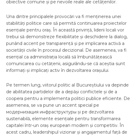
obiective comune și pe nevoile reale ale cetățenilor.
Una dintre principalele provocări va fi menținerea unei
stabilități politice care să permită continuarea proiectelor
esențiale pentru oraș. În această privință, liderii locali vor
trebui să demonstreze flexibilitate și deschidere la dialog,
punând accent pe transparență și pe implicarea activă a
societății civile în procesul decizional. De asemenea, va fi
esențial ca administrația locală să îmbunătățească
comunicarea cu cetățenii, asigurându-se că aceștia sunt
informați și implicați activ în dezvoltarea orașului.
Pe termen lung, viitorul politic al Bucureștiului va depinde
de abilitatea partidelor de a depăși conflictele și de a
coopera pentru a implementa politici publice eficiente. De
asemenea, se va pune un accent special pe
модернизация инфраструктуры și pe dezvoltarea
sustenabilă, elemente esențiale pentru transformarea
capitalei într-un oraș european modern și competitiv. În
acest cadru, leadershipul vizionar și angajamentul față de