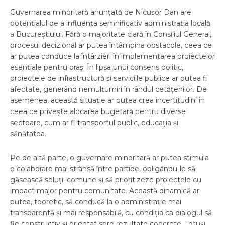
Guvernarea minoritară anunțată de Nicușor Dan are
potențialul de a influența semnificativ administrația locală
a Bucureștiului. Fără o majoritate clară în Consiliul General,
procesul decizional ar putea întâmpina obstacole, ceea ce
ar putea conduce la întârzieri în implementarea proiectelor
esențiale pentru oraș. În lipsa unui consens politic,
proiectele de infrastructură și serviciile publice ar putea fi
afectate, generând nemulțumiri în rândul cetățenilor. De
asemenea, această situație ar putea crea incertitudini în
ceea ce privește alocarea bugetară pentru diverse
sectoare, cum ar fi transportul public, educația și
sănătatea.
Pe de altă parte, o guvernare minoritară ar putea stimula
o colaborare mai strânsă între partide, obligându-le să
găsească soluții comune și să prioritizeze proiectele cu
impact major pentru comunitate. Această dinamică ar
putea, teoretic, să conducă la o administrație mai
transparentă și mai responsabilă, cu condiția ca dialogul să
fie constructiv și orientat spre rezultate concrete. Totuși,