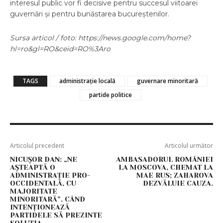
interesul public vor fi decisive pentru succesul viitoarei
guvernări și pentru bunăstarea bucureștenilor.
Sursa articol / foto: https://news.google.com/home?
hl=ro&gl=RO&ceid=RO%3Aro
TAGS
administrație locală
guvernare minoritară
partide politice
Articolul precedent
Articolul următor
NICUȘOR DAN: „NE
AMBASADORUL ROMÂNIEI
AȘTEAPTĂ O
LA MOSCOVA, CHEMAT LA
ADMINISTRAȚIE PRO-
MAE RUS; ZAHAROVA
OCCIDENTALĂ, CU
DEZVĂLUIE CAUZA.
MAJORITATE
MINORITARĂ”. CÂND
INTENȚIONEAZĂ
PARTIDELE SĂ PREZINTE