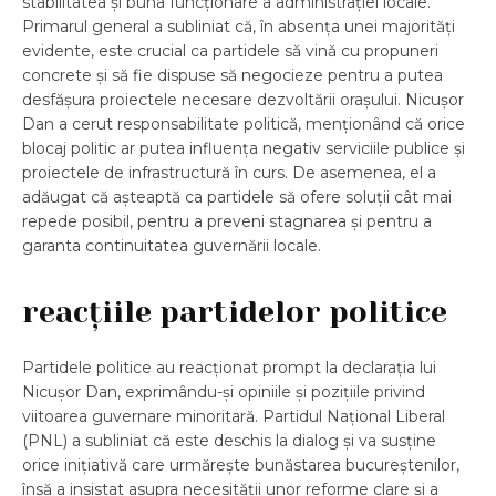
stabilitatea și buna funcționare a administrației locale.
Primarul general a subliniat că, în absența unei majorități
evidente, este crucial ca partidele să vină cu propuneri
concrete și să fie dispuse să negocieze pentru a putea
desfășura proiectele necesare dezvoltării orașului. Nicușor
Dan a cerut responsabilitate politică, menționând că orice
blocaj politic ar putea influența negativ serviciile publice și
proiectele de infrastructură în curs. De asemenea, el a
adăugat că așteaptă ca partidele să ofere soluții cât mai
repede posibil, pentru a preveni stagnarea și pentru a
garanta continuitatea guvernării locale.
reacțiile partidelor politice
Partidele politice au reacționat prompt la declarația lui
Nicușor Dan, exprimându-și opiniile și pozițiile privind
viitoarea guvernare minoritară. Partidul Național Liberal
(PNL) a subliniat că este deschis la dialog și va susține
orice inițiativă care urmărește bunăstarea bucureștenilor,
însă a insistat asupra necesității unor reforme clare și a