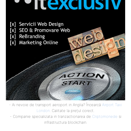
- Ai nevoie de transport aeroport in Anglia? Încearcă
Airport Taxi
London
. Calitate la prețul corect.
- Companie specializata in tranzactionarea de
Criptomonede
si
infrastructura blockchain.