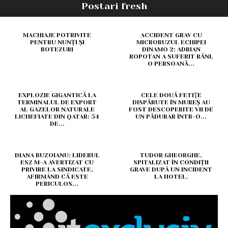
Postari fresh
MACHIAJE POTRIVITE
ACCIDENT GRAV CU
PENTRU NUNȚI ȘI
MICROBUZUL ECHIPEI
BOTEZURI
DINAMO 2: ADRIAN
ROPOTAN A SUFERIT RĂNI,
O PERSOANĂ...
EXPLOZIE GIGANTICĂ LA
CELE DOUĂ FETIŢE
TERMINALUL DE EXPORT
DISPĂRUTE ÎN MUREȘ AU
AL GAZELOR NATURALE
FOST DESCOPERITE VII DE
LICHEFIATE DIN QATAR: 54
UN PĂDURAR ÎNTR-O...
DE...
DIANA BUZOIANU: LIDERUL
TUDOR GHEORGHE,
ESZ M-A AVERTIZAT CU
SPITALIZAT ÎN CONDIȚII
PRIVIRE LA SINDICATE,
GRAVE DUPĂ UN INCIDENT
AFIRMÂND CĂ ESTE
LA HOTEL.
PERICULOS...