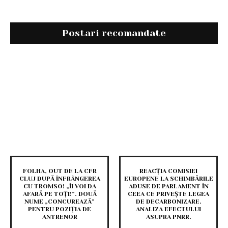
Postari recomandate
FOLHA, OUT DE LA CFR
REACȚIA COMISIEI
CLUJ DUPĂ ÎNFRÂNGEREA
EUROPENE LA SCHIMBĂRILE
CU TROMSO! „ÎI VOI DA
ADUSE DE PARLAMENT ÎN
AFARĂ PE TOȚI!”. DOUĂ
CEEA CE PRIVEȘTE LEGEA
NUME „CONCUREAZĂ”
DE DECARBONIZARE.
PENTRU POZIȚIA DE
ANALIZA EFECTULUI
ANTRENOR
ASUPRA PNRR.