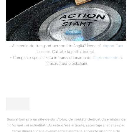
- Ai nevoie de transport aeroport in Anglia? Încearcă
Airport Taxi
London
. Calitate la prețul corect.
- Companie specializata in tranzactionarea de
Criptomonede
si
infrastructura blockchain.
SunnaHome.ro un site de știri / blog de noutăți, dedicat diseminării de
informații și actualități. Acesta oferă articole, reportaje și analize pe
teme diverse, de la evenimente curente la subiecte specifice de