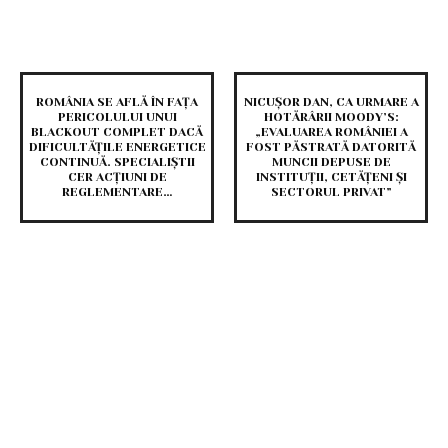
ROMÂNIA SE AFLĂ ÎN FAȚA
NICUȘOR DAN, CA URMARE A
PERICOLULUI UNUI
HOTĂRÂRII MOODY’S:
BLACKOUT COMPLET DACĂ
„EVALUAREA ROMÂNIEI A
DIFICULTĂȚILE ENERGETICE
FOST PĂSTRATĂ DATORITĂ
CONTINUĂ. SPECIALIȘTII
MUNCII DEPUSE DE
CER ACȚIUNI DE
INSTITUȚII, CETĂȚENI ȘI
REGLEMENTARE…
SECTORUL PRIVAT”