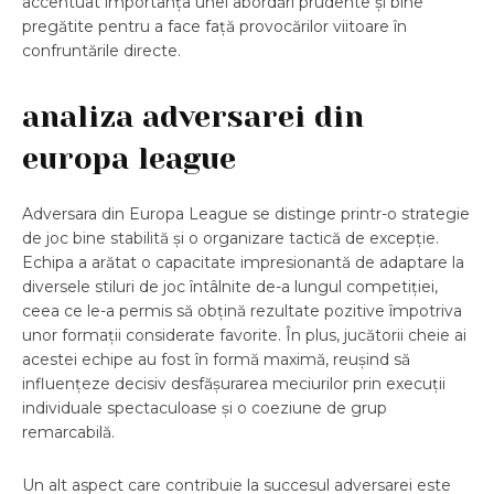
accentuat importanța unei abordări prudente și bine
pregătite pentru a face față provocărilor viitoare în
confruntările directe.
analiza adversarei din
europa league
Adversara din Europa League se distinge printr-o strategie
de joc bine stabilită și o organizare tactică de excepție.
Echipa a arătat o capacitate impresionantă de adaptare la
diversele stiluri de joc întâlnite de-a lungul competiției,
ceea ce le-a permis să obțină rezultate pozitive împotriva
unor formații considerate favorite. În plus, jucătorii cheie ai
acestei echipe au fost în formă maximă, reușind să
influențeze decisiv desfășurarea meciurilor prin execuții
individuale spectaculoase și o coeziune de grup
remarcabilă.
Un alt aspect care contribuie la succesul adversarei este