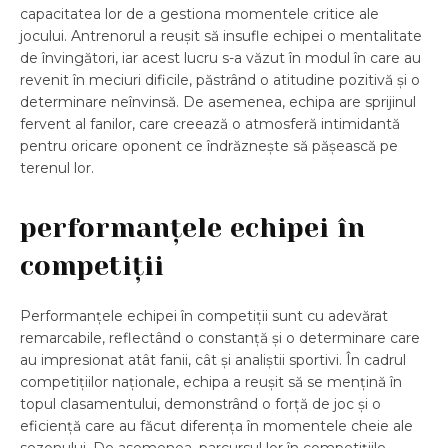
capacitatea lor de a gestiona momentele critice ale
jocului. Antrenorul a reușit să insufle echipei o mentalitate
de învingători, iar acest lucru s-a văzut în modul în care au
revenit în meciuri dificile, păstrând o atitudine pozitivă și o
determinare neînvinsă. De asemenea, echipa are sprijinul
fervent al fanilor, care creează o atmosferă intimidantă
pentru oricare oponent ce îndrăznește să pășească pe
terenul lor.
performanțele echipei în
competiții
Performanțele echipei în competiții sunt cu adevărat
remarcabile, reflectând o constanță și o determinare care
au impresionat atât fanii, cât și analiștii sportivi. În cadrul
competițiilor naționale, echipa a reușit să se mențină în
topul clasamentului, demonstrând o forță de joc și o
eficiență care au făcut diferența în momentele cheie ale