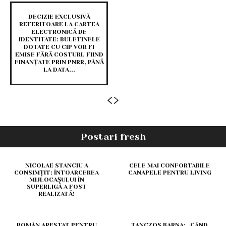
DECIZIE EXCLUSIVĂ
REFERITOARE LA CARTEA
ELECTRONICĂ DE
IDENTITATE: BULETINELE
DOTATE CU CIP VOR FI
EMISE FĂRĂ COSTURI, FIIND
FINANȚATE PRIN PNRR, PÂNĂ
LA DATA...
Postari fresh
NICOLAE STANCIU A
CELE MAI CONFORTABILE
CONSIMȚIT: ÎNTOARCEREA
CANAPELE PENTRU LIVING
MIJLOCAȘULUI ÎN
SUPERLIGĂ A FOST
REALIZATĂ!
ROMÂN ARESTAT PENTRU
TANCZOS BARNA: „CÂND