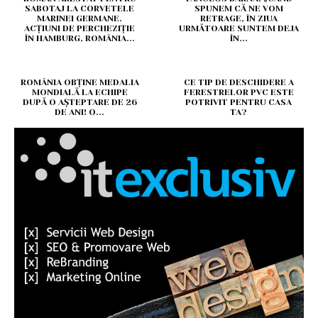
SABOTAJ LA CORVETELE
SPUNEM CĂ NE VOM
MARINEI GERMANE.
RETRAGE, ÎN ZIUA
ACȚIUNI DE PERCHEZIȚIE
URMĂTOARE SUNTEM DEJA
ÎN HAMBURG, ROMÂNIA...
ÎN...
ROMÂNIA OBȚINE MEDALIA
CE TIP DE DESCHIDERE A
MONDIALĂ LA ECHIPE
FERESTRELOR PVC ESTE
DUPĂ O AȘTEPTARE DE 26
POTRIVIT PENTRU CASA
DE ANI! O...
TA?