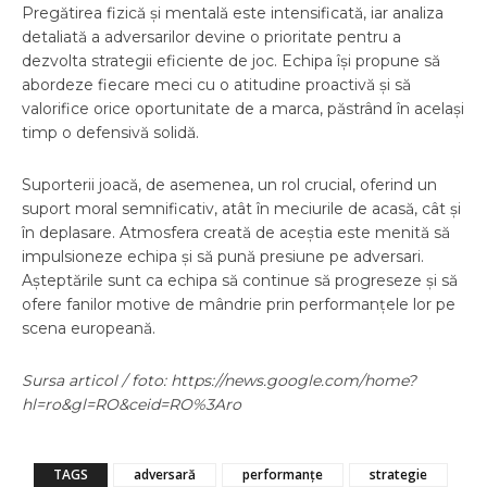
Pregătirea fizică și mentală este intensificată, iar analiza
detaliată a adversarilor devine o prioritate pentru a
dezvolta strategii eficiente de joc. Echipa își propune să
abordeze fiecare meci cu o atitudine proactivă și să
valorifice orice oportunitate de a marca, păstrând în același
timp o defensivă solidă.
Suporterii joacă, de asemenea, un rol crucial, oferind un
suport moral semnificativ, atât în meciurile de acasă, cât și
în deplasare. Atmosfera creată de aceștia este menită să
impulsioneze echipa și să pună presiune pe adversari.
Așteptările sunt ca echipa să continue să progreseze și să
ofere fanilor motive de mândrie prin performanțele lor pe
scena europeană.
Sursa articol / foto: https://news.google.com/home?
hl=ro&gl=RO&ceid=RO%3Aro
TAGS
adversară
performanțe
strategie