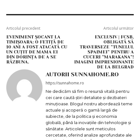
Articolul precedent
Articolul următor
EVENIMENT ȘOCANT LA
EXCLUSIV | FCSB,
TIMIȘOARA: O FETIȚĂ DE
OBLIGATĂ SĂ
10 ANI A FOST ATACATĂ CU
TRAVERSEZE ”TUNELUL
UN CUȚIT DE MAMA EI
SPAIMEI” PENTRU A
DIN DORINȚA DE A SE
CUCERI ”MARAKANA”!
RĂZBUNA.
IMAGINI IMPRESIONANTE
DE LA BELGRAD
AUTORII SUNNAHOME.RO
https://sunnahome.ro
Ne dedicăm să fim o resursă vitală pentru
cei care caută știri detaliate și dezbateri
minuțioase. Blogul nostru abordează teme
actuale și acoperă o gamă largă de
subiecte, de la politica și economia
globală, până la inovațiile din tehnologie și
sănătate. Articolele sunt meticulos
cercetate, oferind analize aprofundate ale