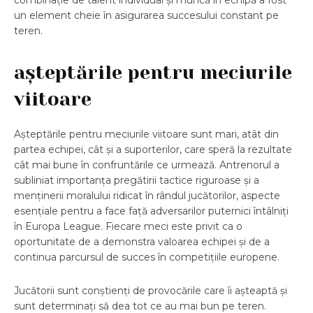
combinație de talent individual și muncă în echipă a fost
un element cheie în asigurarea succesului constant pe
teren.
așteptările pentru meciurile
viitoare
Așteptările pentru meciurile viitoare sunt mari, atât din
partea echipei, cât și a suporterilor, care speră la rezultate
cât mai bune în confruntările ce urmează. Antrenorul a
subliniat importanța pregătirii tactice riguroase și a
menținerii moralului ridicat în rândul jucătorilor, aspecte
esențiale pentru a face față adversarilor puternici întâlniți
în Europa League. Fiecare meci este privit ca o
oportunitate de a demonstra valoarea echipei și de a
continua parcursul de succes în competițiile europene.
Jucătorii sunt conștienți de provocările care îi așteaptă și
sunt determinați să dea tot ce au mai bun pe teren.