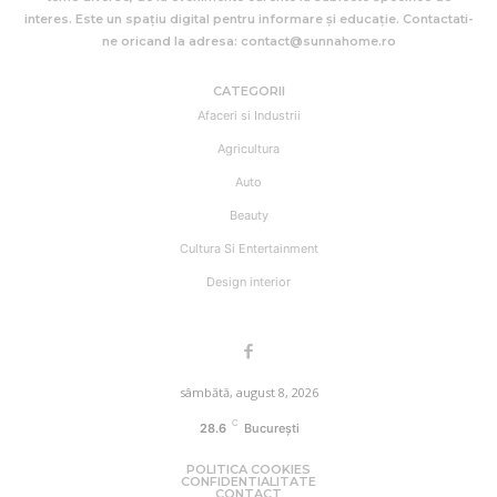
interes. Este un spațiu digital pentru informare și educație. Contactati-
ne oricand la adresa: contact@sunnahome.ro
CATEGORII
Afaceri si Industrii
Agricultura
Auto
Beauty
Cultura Si Entertainment
Design interior
sâmbătă, august 8, 2026
C
28.6
București
POLITICA COOKIES
CONFIDENTIALITATE
CONTACT