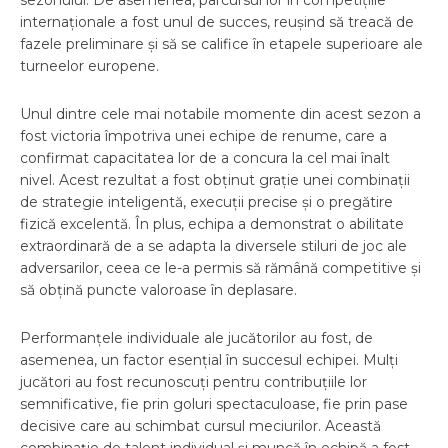
sezonului. De asemenea, parcursul lor în competițiile
internaționale a fost unul de succes, reușind să treacă de
fazele preliminare și să se califice în etapele superioare ale
turneelor europene.
Unul dintre cele mai notabile momente din acest sezon a
fost victoria împotriva unei echipe de renume, care a
confirmat capacitatea lor de a concura la cel mai înalt
nivel. Acest rezultat a fost obținut grație unei combinații
de strategie inteligentă, execuții precise și o pregătire
fizică excelentă. În plus, echipa a demonstrat o abilitate
extraordinară de a se adapta la diversele stiluri de joc ale
adversarilor, ceea ce le-a permis să rămână competitive și
să obțină puncte valoroase în deplasare.
Performanțele individuale ale jucătorilor au fost, de
asemenea, un factor esențial în succesul echipei. Mulți
jucători au fost recunoscuți pentru contribuțiile lor
semnificative, fie prin goluri spectaculoase, fie prin pase
decisive care au schimbat cursul meciurilor. Această