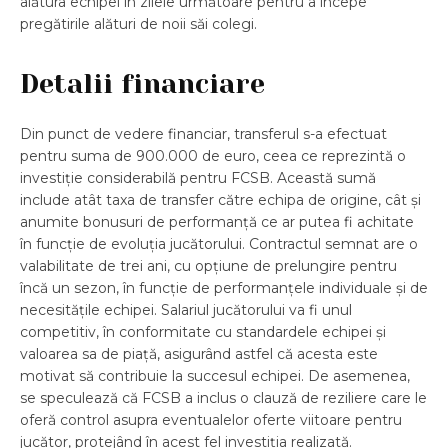
alătura echipei în zilele următoare pentru a începe
pregătirile alături de noii săi colegi.
Detalii financiare
Din punct de vedere financiar, transferul s-a efectuat
pentru suma de 900.000 de euro, ceea ce reprezintă o
investiție considerabilă pentru FCSB. Această sumă
include atât taxa de transfer către echipa de origine, cât și
anumite bonusuri de performanță ce ar putea fi achitate
în funcție de evoluția jucătorului. Contractul semnat are o
valabilitate de trei ani, cu opțiune de prelungire pentru
încă un sezon, în funcție de performanțele individuale și de
necesitățile echipei. Salariul jucătorului va fi unul
competitiv, în conformitate cu standardele echipei și
valoarea sa de piață, asigurând astfel că acesta este
motivat să contribuie la succesul echipei. De asemenea,
se speculează că FCSB a inclus o clauză de reziliere care le
oferă control asupra eventualelor oferte viitoare pentru
jucător, protejând în acest fel investiția realizată.