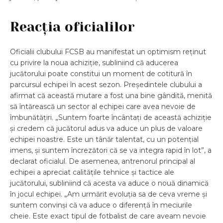
Reacția oficialilor
Oficialii clubului FCSB au manifestat un optimism reținut
cu privire la noua achiziție, subliniind că aducerea
jucătorului poate constitui un moment de cotitură în
parcursul echipei în acest sezon. Președintele clubului a
afirmat că această mutare a fost una bine gândită, menită
să întărească un sector al echipei care avea nevoie de
îmbunătățiri. „Suntem foarte încântați de această achiziție
și credem că jucătorul adus va aduce un plus de valoare
echipei noastre. Este un tânăr talentat, cu un potențial
imens, și suntem încrezători că se va integra rapid în lot”, a
declarat oficialul. De asemenea, antrenorul principal al
echipei a apreciat calitățile tehnice și tactice ale
jucătorului, subliniind că acesta va aduce o nouă dinamică
în jocul echipei. „Am urmărit evoluția sa de ceva vreme și
suntem convinși că va aduce o diferență în meciurile
cheie. Este exact tipul de fotbalist de care aveam nevoie