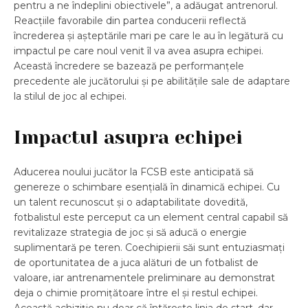
pentru a ne îndeplini obiectivele”, a adăugat antrenorul.
Reacțiile favorabile din partea conducerii reflectă
încrederea și așteptările mari pe care le au în legătură cu
impactul pe care noul venit îl va avea asupra echipei.
Această încredere se bazează pe performanțele
precedente ale jucătorului și pe abilitățile sale de adaptare
la stilul de joc al echipei.
Impactul asupra echipei
Aducerea noului jucător la FCSB este anticipată să
genereze o schimbare esențială în dinamică echipei. Cu
un talent recunoscut și o adaptabilitate dovedită,
fotbalistul este perceput ca un element central capabil să
revitalizaze strategia de joc și să aducă o energie
suplimentară pe teren. Coechipierii săi sunt entuziasmați
de oportunitatea de a juca alături de un fotbalist de
valoare, iar antrenamentele preliminare au demonstrat
deja o chimie promițătoare între el și restul echipei.