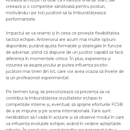
Această achiziție nu doar că întărește linia de start, dar
creează și o competiție sănătoasă pentru posturi,
motivându-i pe toți jucătorii să își îmbunătățească
performanțele.
Impactul se va resimți și în ceea ce privește flexibilitatea
tacticii echipei. Antrenorul are acum mai multe opțiuni
disponibile, putând ajusta formațiile și strategiile în funcție
de adversar, știind că dispune de un jucător capabil să facă
diferența în momentele critice. În plus, experiența și
viziunea sa asupra jocului ar putea influența pozitiv
jucătorii mai tineri din lot, care vor avea ocazia să învețe de
la un profesionist experimentat.
Pe termen lung, se preconizează că prezența sa va
contribui la îmbunătățirea rezultatelor echipei în
competițiile interne și, eventual, să sprijine eforturile FCSB
de a se impune și pe scena internațională. Fanii sunt
nerăbdători să-l vadă în acțiune și să observe modul în care
va influența evoluțiile echipei, având în vedere așteptările