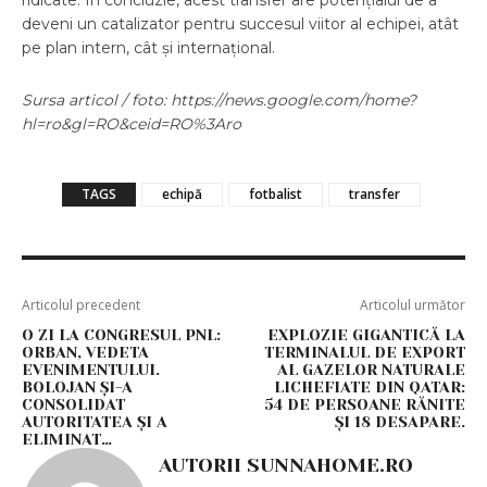
ridicate. În concluzie, acest transfer are potențialul de a
deveni un catalizator pentru succesul viitor al echipei, atât
pe plan intern, cât și internațional.
Sursa articol / foto: https://news.google.com/home?
hl=ro&gl=RO&ceid=RO%3Aro
TAGS
echipă
fotbalist
transfer
Articolul precedent
Articolul următor
O ZI LA CONGRESUL PNL:
EXPLOZIE GIGANTICĂ LA
ORBAN, VEDETA
TERMINALUL DE EXPORT
EVENIMENTULUI.
AL GAZELOR NATURALE
BOLOJAN ȘI-A
LICHEFIATE DIN QATAR:
CONSOLIDAT
54 DE PERSOANE RĂNITE
AUTORITATEA ȘI A
ȘI 18 DESAPARE.
ELIMINAT…
AUTORII SUNNAHOME.RO