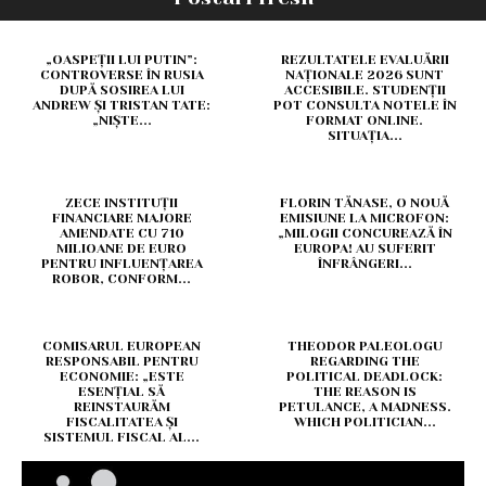
„OASPEȚII LUI PUTIN”:
REZULTATELE EVALUĂRII
CONTROVERSE ÎN RUSIA
NAȚIONALE 2026 SUNT
DUPĂ SOSIREA LUI
ACCESIBILE. STUDENȚII
ANDREW ȘI TRISTAN TATE:
POT CONSULTA NOTELE ÎN
„NIȘTE...
FORMAT ONLINE.
SITUAȚIA...
ZECE INSTITUȚII
FLORIN TĂNASE, O NOUĂ
FINANCIARE MAJORE
EMISIUNE LA MICROFON:
AMENDATE CU 710
„MILOGII CONCUREAZĂ ÎN
MILIOANE DE EURO
EUROPA! AU SUFERIT
PENTRU INFLUENȚAREA
ÎNFRÂNGERI...
ROBOR, CONFORM...
COMISARUL EUROPEAN
THEODOR PALEOLOGU
RESPONSABIL PENTRU
REGARDING THE
ECONOMIE: „ESTE
POLITICAL DEADLOCK:
ESENȚIAL SĂ
THE REASON IS
REINSTAURĂM
PETULANCE, A MADNESS.
FISCALITATEA ȘI
WHICH POLITICIAN...
SISTEMUL FISCAL AL...