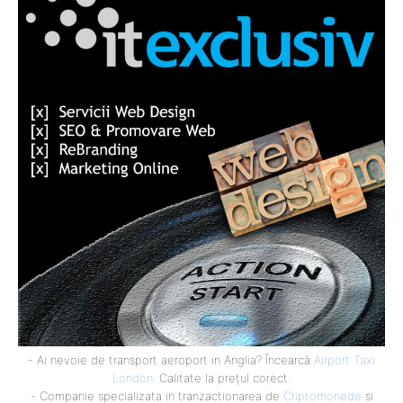
- Ai nevoie de transport aeroport in Anglia? Încearcă
Airport Taxi
London
. Calitate la prețul corect.
- Companie specializata in tranzactionarea de
Criptomonede
si