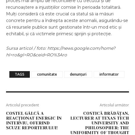
proces mai amplu de reconciliere cu trecutul și de
recunoaștere a injustițiilor comise în perioada totalitară.
Mulți consideră că este crucial ca statul să ia măsuri
concrete pentru a îndrepta aceste anomalii, asigurându-se
că resursele publice sunt gestionate într-un mod etic și
echitabil, și că victimele primesc sprijin și protecție.
Sursa articol / foto: https://news.google.com/home?
hl=ro&gl=RO&ceid=RO%3Aro
TAGS
comunitate
denunțuri
informator
Articolul precedent
Articolul următor
COSTEL GÂLCĂ A
COSTICĂ BRĂDĂȚAN,
REACȚIONAT ENERGIC ÎN
LECTURER AT TEXAS TECH
INTERVIU, OFERIND
UNIVERSITY AND
SCUZE REPORTERULUI!
PHILOSOPHER: THE
UNIFORMITY OF THOUGHT