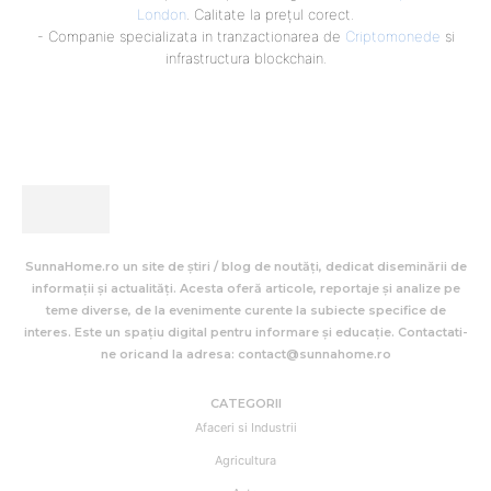
London
. Calitate la prețul corect.
- Companie specializata in tranzactionarea de
Criptomonede
si
infrastructura blockchain.
SunnaHome.ro un site de știri / blog de noutăți, dedicat diseminării de
informații și actualități. Acesta oferă articole, reportaje și analize pe
teme diverse, de la evenimente curente la subiecte specifice de
interes. Este un spațiu digital pentru informare și educație. Contactati-
ne oricand la adresa: contact@sunnahome.ro
CATEGORII
Afaceri si Industrii
Agricultura