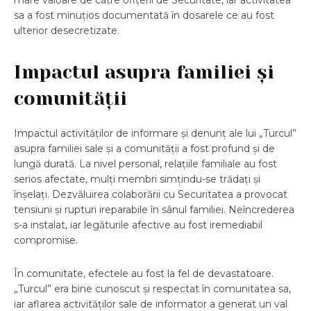
mare valoare de către ofițerii de Securitate, iar activitatea
sa a fost minuțios documentată în dosarele ce au fost
ulterior desecretizate.
Impactul asupra familiei și
comunității
Impactul activităților de informare și denunț ale lui „Turcul”
asupra familiei sale și a comunității a fost profund și de
lungă durată. La nivel personal, relațiile familiale au fost
serios afectate, mulți membri simțindu-se trădați și
înșelați. Dezvăluirea colaborării cu Securitatea a provocat
tensiuni și rupturi ireparabile în sânul familiei. Neîncrederea
s-a instalat, iar legăturile afective au fost iremediabil
compromise.
În comunitate, efectele au fost la fel de devastatoare.
„Turcul” era bine cunoscut și respectat în comunitatea sa,
iar aflarea activităților sale de informator a generat un val