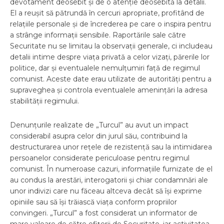
devotament deosebit și de o atenție deosebită la detalii.
El a reușit să pătrundă în cercuri apropriate, profitând de
relațiile personale și de încrederea pe care o inspira pentru
a strânge informații sensibile. Raportările sale către
Securitate nu se limitau la observații generale, ci includeau
detalii intime despre viața privată a celor vizați, părerile lor
politice, dar și eventualele nemulțumiri față de regimul
comunist. Aceste date erau utilizate de autorități pentru a
supraveghea și controla eventualele amenințări la adresa
stabilității regimului.
Denunțurile realizate de „Turcul” au avut un impact
considerabil asupra celor din jurul său, contribuind la
destructurarea unor rețele de rezistență sau la intimidarea
persoanelor considerate periculoase pentru regimul
comunist. În numeroase cazuri, informațiile furnizate de el
au condus la arestări, interogatorii și chiar condamnări ale
unor indivizi care nu făceau altceva decât să își exprime
opiniile sau să își trăiască viața conform propriilor
convingeri. „Turcul” a fost considerat un informator de