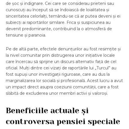
de șoc și indignare. Cei care se considerau prieteni sau
cunoscuți au început să se îndoiască de loialitatea și
sinceritatea celorlalți, temându-se că ar putea deveni și ei
subiecți ai raportărilor similare. Frica și suspiciunea au
devenit predominante, contribuind la o atmosferă de
tensiune și paranoia.
Pe de altă parte, efectele denunțurilor au fost resimțite și
la nivel comunitar prin distrugerea unor inițiative locale
care încercau să sprijine un discurs alternativ față de cel
oficial. Mulți dintre cei vizați de raportările lui „Turcul” au
fost supuși unor investigații riguroase, care au dus la
marginalizarea lor socială și profesională. Acest lucru a avut
un impact direct asupra coeziunii comunității, care a fost
slăbită de excluderea unor membri activi și valoroși.
Beneficiile actuale și
controversa pensiei speciale