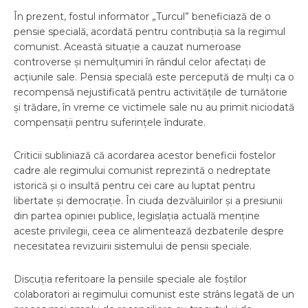
În prezent, fostul informator „Turcul” beneficiază de o
pensie specială, acordată pentru contribuția sa la regimul
comunist. Această situație a cauzat numeroase
controverse și nemulțumiri în rândul celor afectați de
acțiunile sale. Pensia specială este percepută de mulți ca o
recompensă nejustificată pentru activitățile de turnătorie
și trădare, în vreme ce victimele sale nu au primit niciodată
compensații pentru suferințele îndurate.
Criticii subliniază că acordarea acestor beneficii fostelor
cadre ale regimului comunist reprezintă o nedreptate
istorică și o insultă pentru cei care au luptat pentru
libertate și democrație. În ciuda dezvăluirilor și a presiunii
din partea opiniei publice, legislația actuală menține
aceste privilegii, ceea ce alimentează dezbaterile despre
necesitatea revizuirii sistemului de pensii speciale.
Discuția referitoare la pensiile speciale ale foștilor
colaboratori ai regimului comunist este strâns legată de un