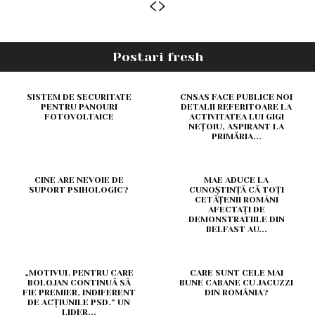
Postari fresh
SISTEM DE SECURITATE
CNSAS FACE PUBLICE NOI
PENTRU PANOURI
DETALII REFERITOARE LA
FOTOVOLTAICE
ACTIVITATEA LUI GIGI
NEȚOIU, ASPIRANT LA
PRIMĂRIA...
CINE ARE NEVOIE DE
MAE ADUCE LA
SUPORT PSIHOLOGIC?
CUNOȘTINȚĂ CĂ TOȚI
CETĂȚENII ROMÂNI
AFECTAȚI DE
DEMONSTRATIILE DIN
BELFAST AU...
„MOTIVUL PENTRU CARE
CARE SUNT CELE MAI
BOLOJAN CONTINUĂ SĂ
BUNE CABANE CU JACUZZI
FIE PREMIER, INDIFERENT
DIN ROMÂNIA?
DE ACȚIUNILE PSD.” UN
LIDER...