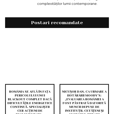
complexităților lumii contemporane.
Postari recomandate
ROMÂNIA SE AFLĂ ÎN FAȚA
NICUȘOR DAN, CA URMARE A
PERICOLULUI UNUI
HOTĂRÂRII MOODY’S:
BLACKOUT COMPLET DACĂ
„EVALUAREA ROMÂNIEI A
DIFICULTĂȚILE ENERGETICE
FOST PĂSTRATĂ DATORITĂ
CONTINUĂ. SPECIALIȘTII
MUNCII DEPUSE DE
CER ACȚIUNI DE
INSTITUȚII, CETĂȚENI ȘI