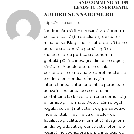
AND COMMUNICATION
LEADS TO INNER DEATH.
AUTORII SUNNAHOME.RO
https://sunnahome.ro
Ne dedicăm să fim o resursă vitală pentru
cei care caută știri detaliate și dezbateri
minuțioase. Blogul nostru abordează teme
actuale și acoperă o gamă largă de
subiecte, de la politica și economia
globală, până la inovațiile din tehnologie și
sănătate. Articolele sunt meticulos
cercetate, oferind analize aprofundate ale
tendințelor mondiale. Încurajăm
interacțiunea cititorilor printr-o participare
activă în secțiunea de comentarii,
contribuind la dezvoltarea unei comunități
dinamice și informate. Actualizăm blogul
regulat cu conținut autentic și perspective
inedite, stabilindu-ne ca un etalon de
fiabilitate și calitate informativă. Susținem
un dialog educativ și constructiv, oferind o
resursă indispensabilă pentru înțelegerea