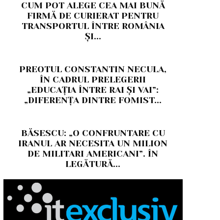
CUM POT ALEGE CEA MAI BUNĂ
FIRMĂ DE CURIERAT PENTRU
TRANSPORTUL ÎNTRE ROMÂNIA
ȘI...
PREOTUL CONSTANTIN NECULA,
ÎN CADRUL PRELEGERII
„EDUCAȚIA ÎNTRE RAI ȘI VAI”:
„DIFERENȚA DINTRE FOMIST...
BĂSESCU: „O CONFRUNTARE CU
IRANUL AR NECESITA UN MILION
DE MILITARI AMERICANI”. ÎN
LEGĂTURĂ...