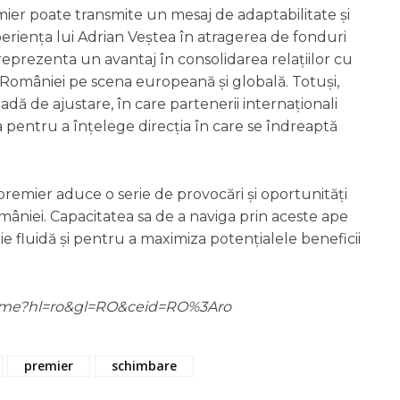
ier poate transmite un mesaj de adaptabilitate și
periența lui Adrian Veștea în atragerea de fonduri
eprezenta un avantaj în consolidarea relațiilor cu
r României pe scena europeană și globală. Totuși,
adă de ajustare, în care partenerii internaționali
a pentru a înțelege direcția în care se îndreaptă
premier aduce o serie de provocări și oportunități
omâniei. Capacitatea sa de a naviga prin aceste ape
ție fluidă și pentru a maximiza potențialele beneficii
m/home?hl=ro&gl=RO&ceid=RO%3Aro
premier
schimbare