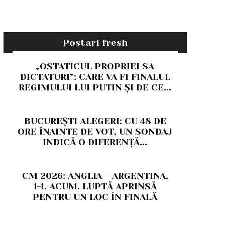
Postari fresh
„OSTATICUL PROPRIEI SA
DICTATURI”: CARE VA FI FINALUL
REGIMULUI LUI PUTIN ȘI DE CE...
BUCUREȘTI ALEGERI: CU 48 DE
ORE ÎNAINTE DE VOT, UN SONDAJ
INDICĂ O DIFERENȚĂ...
CM 2026: ANGLIA – ARGENTINA,
1-1, ACUM. LUPTĂ APRINSĂ
PENTRU UN LOC ÎN FINALĂ