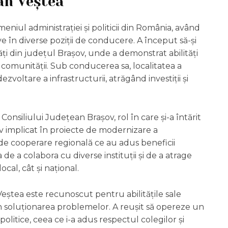
ian Veștea
niul administrației și politicii din România, având
ive în diverse poziții de conducere. A început să-și
ăți din județul Brașov, unde a demonstrat abilități
omunității. Sub conducerea sa, localitatea a
voltare a infrastructurii, atrăgând investiții și
 Consiliului Județean Brașov, rol în care și-a întărit
tiv implicat în proiecte de modernizare a
e de cooperare regională ce au adus beneficii
de a colabora cu diverse instituții și de a atrage
cal, cât și național.
 Veștea este recunoscut pentru abilitățile sale
n soluționarea problemelor. A reușit să opereze un
 politice, ceea ce i-a adus respectul colegilor și