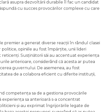
 clară asupra dezvoltării durabile îl fac un candidat
ă răspundă cu succes provocărilor complexe cu care
 premier a generat diverse reacții în rândul clasei
 politice, opiniile au fost împărțite, unii lideri
t reticenți. Susținătorii săi au accentuat experiența
olurile anterioare, considerând că acesta ar putea
ducerea guvernului. De asemenea, au fost
itatea de a colabora eficient cu diferite instituții,
rivind competența sa de a gestiona provocările
ă experiența sa anterioară s-a concentrat
liticieni și-au exprimat îngrijorările legate de
ta la baza acestei propuneri, sugerând că ar putea