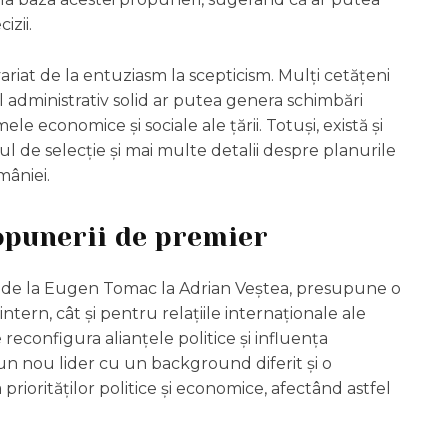
izii.
variat de la entuziasm la scepticism. Mulți cetățeni
l administrativ solid ar putea genera schimbări
le economice și sociale ale țării. Totuși, există și
l de selecție și mai multe detalii despre planurile
mâniei.
opunerii de premier
, de la Eugen Tomac la Adrian Veștea, presupune o
intern, cât și pentru relațiile internaționale ale
reconfigura alianțele politice și influența
n nou lider cu un background diferit și o
riorităților politice și economice, afectând astfel