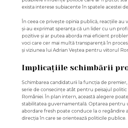
exista interese subiacente în spatele acestei dec
În ceea ce privește opinia publică, reacțiile au 
și-au exprimat speranța că un lider cu un profi
pozitive și ar putea aborda mai eficient probleme
voci care cer mai multă transparență în procesu
și viziunea lui Adrian Veștea pentru viitorul Ro
Implicațiile schimbării pr
Schimbarea candidaturii la funcția de premier
serie de consecințe atât pentru peisajul politic 
României. În plan intern, această alegere poate 
stabilitatea guvernamentală. Optarea pentru u
abordare fresh poate conduce la o regândire a p
direcția în care se orientează politicile publice.