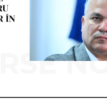
RU
R ÎN
RSE N