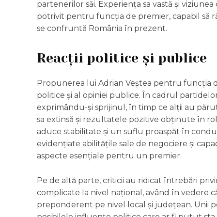
partenerilor săi. Experiența sa vastă și viziunea
potrivit pentru funcția de premier, capabil s
se confruntă România în prezent.
Reacții politice și publice
Propunerea lui Adrian Veștea pentru funcția de
politice și al opiniei publice. În cadrul partidelor
exprimându-și sprijinul, în timp ce alții au păru
sa extinsă și rezultatele pozitive obținute în r
aduce stabilitate și un suflu proaspăt în con
evidențiate abilitățile sale de negociere și capac
aspecte esențiale pentru un premier.
Pe de altă parte, criticii au ridicat întrebări p
complicate la nivel național, având în vedere c
preponderent pe nivel local și județean. Unii po
posibilele influențe politice care ar fi putut s