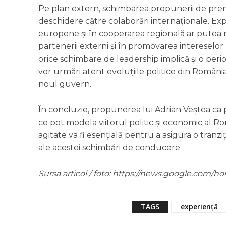
Pe plan extern, schimbarea propunerii de prem
deschidere către colaborări internaționale. Ex
europene și în cooperarea regională ar putea r
partenerii externi și în promovarea intereselo
orice schimbare de leadership implică și o perio
vor urmări atent evoluțiile politice din Români
noul guvern.
În concluzie, propunerea lui Adrian Veștea ca 
ce pot modela viitorul politic și economic al R
agitate va fi esențială pentru a asigura o tranzi
ale acestei schimbări de conducere.
Sursa articol / foto: https://news.google.co
TAGS
experiență