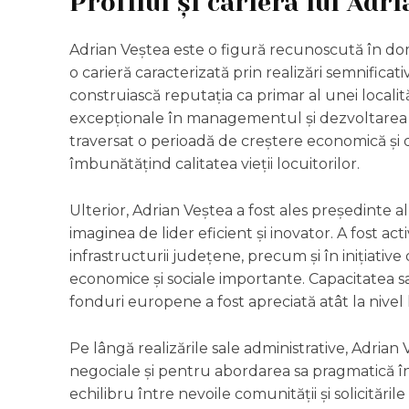
Profilul și cariera lui Adr
Adrian Veștea este o figură recunoscută în dome
o carieră caracterizată prin realizări semnificat
construiască reputația ca primar al unei localit
excepționale în managementul și dezvoltarea c
traversat o perioadă de creștere economică și dez
îmbunătățind calitatea vieții locuitorilor.
Ulterior, Adrian Veștea a fost ales președinte al
imaginea de lider eficient și inovator. A fost ac
infrastructurii județene, precum și în inițiativ
economice și sociale importante. Capacitatea sa 
fonduri europene a fost apreciată atât la nivel lo
Pe lângă realizările sale administrative, Adrian
negociale și pentru abordarea sa pragmatică î
echilibru între nevoile comunității și solicitările