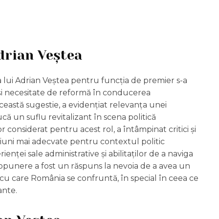
drian Veștea
 lui Adrian Veștea pentru funcția de premier s-a
 și necesitate de reformă în conducerea
această sugestie, a evidențiat relevanța unei
că un suflu revitalizant în scena politică
onsiderat pentru acest rol, a întâmpinat critici și
iuni mai adecvate pentru contextul politic
ienței sale administrative și abilitaților de a naviga
propunere a fost un răspuns la nevoia de a avea un
e cu care România se confruntă, în special în ceea ce
ante.