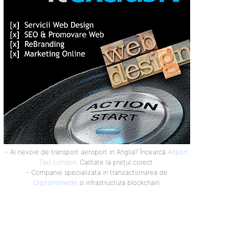
- Ai nevoie de transport aeroport in Anglia? Încearcă
Airport
Taxi London
. Calitate la prețul corect.
- Companie specializata in tranzactionarea de
Criptomonede
si infrastructura blockchain.