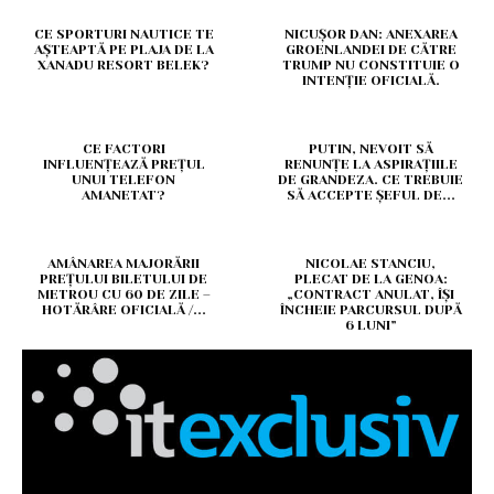
CE SPORTURI NAUTICE TE
NICUȘOR DAN: ANEXAREA
AȘTEAPTĂ PE PLAJA DE LA
GROENLANDEI DE CĂTRE
XANADU RESORT BELEK?
TRUMP NU CONSTITUIE O
INTENȚIE OFICIALĂ.
CE FACTORI
PUTIN, NEVOIT SĂ
INFLUENȚEAZĂ PREȚUL
RENUNȚE LA ASPIRAȚIILE
UNUI TELEFON
DE GRANDEZA. CE TREBUIE
AMANETAT?
SĂ ACCEPTE ȘEFUL DE...
AMÂNAREA MAJORĂRII
NICOLAE STANCIU,
PREȚULUI BILETULUI DE
PLECAT DE LA GENOA:
METROU CU 60 DE ZILE –
„CONTRACT ANULAT, ÎȘI
HOTĂRÂRE OFICIALĂ /...
ÎNCHEIE PARCURSUL DUPĂ
6 LUNI”