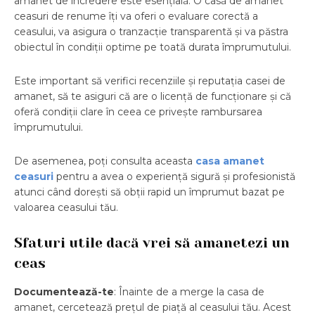
amanet de încredere este esențială. O casă de amanet
ceasuri de renume îți va oferi o evaluare corectă a
ceasului, va asigura o tranzacție transparentă și va păstra
obiectul în condiții optime pe toată durata împrumutului.
Este important să verifici recenziile și reputația casei de
amanet, să te asiguri că are o licență de funcționare și că
oferă condiții clare în ceea ce privește rambursarea
împrumutului.
De asemenea, poți consulta aceasta
casa amanet
ceasuri
pentru a avea o experiență sigură și profesionistă
atunci când dorești să obții rapid un împrumut bazat pe
valoarea ceasului tău.
Sfaturi utile dacă vrei să amanetezi un
ceas
Documentează-te
: Înainte de a merge la casa de
amanet, cercetează prețul de piață al ceasului tău. Acest