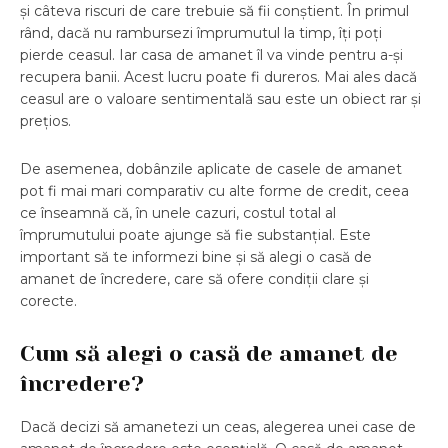
și câteva riscuri de care trebuie să fii conștient. În primul
rând, dacă nu rambursezi împrumutul la timp, îți poți
pierde ceasul. Iar casa de amanet îl va vinde pentru a-și
recupera banii. Acest lucru poate fi dureros. Mai ales dacă
ceasul are o valoare sentimentală sau este un obiect rar și
prețios.
De asemenea, dobânzile aplicate de casele de amanet
pot fi mai mari comparativ cu alte forme de credit, ceea
ce înseamnă că, în unele cazuri, costul total al
împrumutului poate ajunge să fie substanțial. Este
important să te informezi bine și să alegi o casă de
amanet de încredere, care să ofere condiții clare și
corecte.
Cum să alegi o casă de amanet de
încredere?
Dacă decizi să amanetezi un ceas, alegerea unei case de