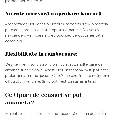
pierderi permanente.
Nu este necesară o aprobare bancară
:
Amanetarea unui ceas nu implică formalitățile și birocrația
pe care le presupune un împrumut bancar. Nu vei avea
nevoie de o verificare a creditului sau de documentație
complexă.
Flexibilitate în rambursare
:
Deși termenii sunt stabiliți prin contract, multe case de
amanet sunt flexibile. Acest lucru înseamnă că îți pot oferi
prelungiri sau renegocieri. Când? În cazul în care întâmpini
dificultăți financiare. Și nu poți restitui suma la timp.
Ce tipuri de ceasuri se pot
amaneta?
Majoritatea caselor de amanet acceptă ceasuri de lux. În