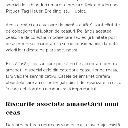
special de la branduri renumite precum Rolex, Audemars
Piguet, Tag Heuer, Breitling, sau Hublot.
Aceste mărci au o valoare de piață stabilă. Și sunt căutate
de colecționari și iubitori de ceasuri. Pe lângă acestea,
ceasurile de colecție, modele rare sau ediții limitate pot fi
de asemenea amanetate la sume considerabile, datorită
valorii lor ridicate pe piața secundară.
Există însă și ceasuri care pot să nu fie acceptate pentru
amanet. În special cele din categoria ceasurilor de masă,
fără valoare semnificativă. Casele de amanet preferă
obiectele care au un potențial ridicat de revânzare, în cazul
în care debitorul nu rambursează împrumutul.
Riscurile asociate amanetării unui
ceas
Deși amanetarea unui ceas vine cu multe avantaje, există