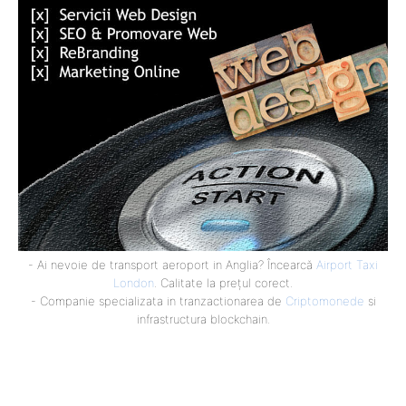
- Ai nevoie de transport aeroport in Anglia? Încearcă
Airport Taxi
London
. Calitate la prețul corect.
- Companie specializata in tranzactionarea de
Criptomonede
si
infrastructura blockchain.