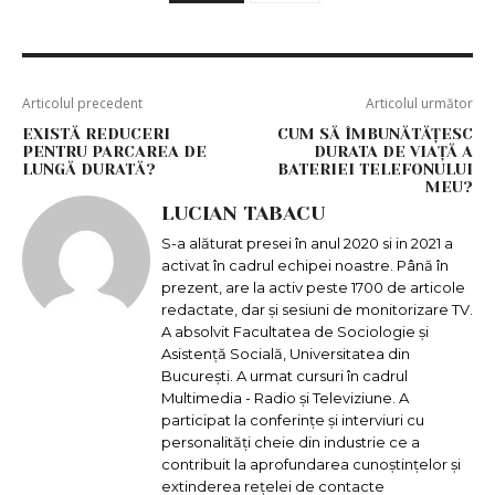
Articolul precedent
Articolul următor
EXISTĂ REDUCERI
CUM SĂ ÎMBUNĂTĂȚESC
PENTRU PARCAREA DE
DURATA DE VIAȚĂ A
LUNGĂ DURATĂ?
BATERIEI TELEFONULUI
MEU?
LUCIAN TABACU
S-a alăturat presei în anul 2020 si in 2021 a
activat în cadrul echipei noastre. Până în
prezent, are la activ peste 1700 de articole
redactate, dar și sesiuni de monitorizare TV.
A absolvit Facultatea de Sociologie și
Asistență Socială, Universitatea din
București. A urmat cursuri în cadrul
Multimedia - Radio și Televiziune. A
participat la conferințe și interviuri cu
personalități cheie din industrie ce a
contribuit la aprofundarea cunoștințelor și
extinderea rețelei de contacte