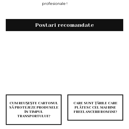
profesionale !
Postari recomandate
CUM REUȘEȘTE CARTONUL
CARE SUNT ȚĂRILE CARE
SĂ PROTEJEZE PRODUSELE
PLĂTESC CEL MAI BINE
ÎN TIMPUL
FREELANCERII ROMÂNI?
TRANSPORTULUI?