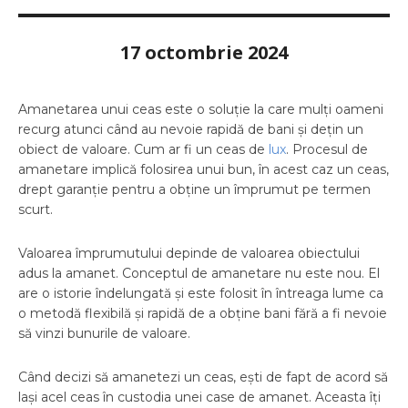
17 octombrie 2024
Amanetarea unui ceas este o soluție la care mulți oameni
recurg atunci când au nevoie rapidă de bani și dețin un
obiect de valoare. Cum ar fi un ceas de
lux
. Procesul de
amanetare implică folosirea unui bun, în acest caz un ceas,
drept garanție pentru a obține un împrumut pe termen
scurt.
Valoarea împrumutului depinde de valoarea obiectului
adus la amanet. Conceptul de amanetare nu este nou. El
are o istorie îndelungată și este folosit în întreaga lume ca
o metodă flexibilă și rapidă de a obține bani fără a fi nevoie
să vinzi bunurile de valoare.
Când decizi să amanetezi un ceas, ești de fapt de acord să
lași acel ceas în custodia unei case de amanet. Aceasta îți