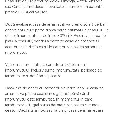
Ceasurile de lux, precum Rolex, Omega, Patek Philippe
sau Cartier, sunt deseori evaluate la sume mari datorită
prestigiului și calității lor.
După evaluare, casa de amanet îți va oferi o sumă de bani
echivalentă cu o parte din valoarea estimată a ceasului. De
obicei, împrumutul este între 30% și 70% din valoarea de
piață a ceasului, pentru a permite casei de amanet să
acopere riscurile în cazul în care nu vei putea rambursa
împrumutul.
Vei semna un contract care detaliază termenii
împrumutului, inclusiv suma împrumutată, perioada de
rambursare și dobânda aplicată.
Dacă ești de acord cu termenii, vei primi banii și casa de
amanet va păstra ceasul în siguranță până când
împrumutul este rambursat. În momentul în care
rambursezi integral suma datorată, vei putea recupera
ceasul. Dacă nu rambursezi la timp, casa de amanet are