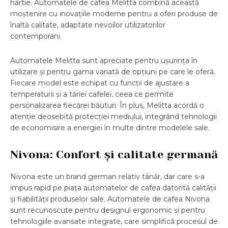
hârtie. Automatele de cafea Melitta combină această
moștenire cu inovațiile moderne pentru a oferi produse de
înaltă calitate, adaptate nevoilor utilizatorilor
contemporani.
Automatele Melitta sunt apreciate pentru ușurința în
utilizare și pentru gama variată de opțiuni pe care le oferă.
Fiecare model este echipat cu funcții de ajustare a
temperaturii și a tăriei cafelei, ceea ce permite
personalizarea fiecărei băuturi. În plus, Melitta acordă o
atenție deosebită protecției mediului, integrând tehnologii
de economisire a energiei în multe dintre modelele sale.
Nivona: Confort și calitate germană
Nivona este un brand german relativ tânăr, dar care s-a
impus rapid pe piața automatelor de cafea datorită calității
și fiabilității produselor sale. Automatele de cafea Nivona
sunt recunoscute pentru designul ergonomic și pentru
tehnologiile avansate integrate, care simplifică procesul de