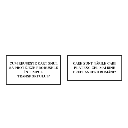
CUM REUȘEȘTE CARTONUL
CARE SUNT ȚĂRILE CARE
SĂ PROTEJEZE PRODUSELE
PLĂTESC CEL MAI BINE
ÎN TIMPUL
FREELANCERII ROMÂNI?
TRANSPORTULUI?