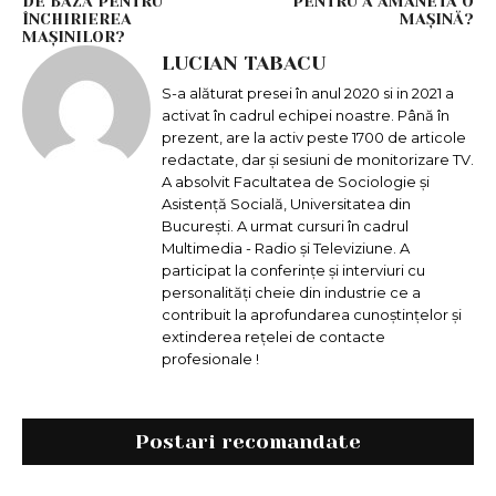
DE BAZĂ PENTRU
PENTRU A AMANETA O
ÎNCHIRIEREA
MAȘINĂ?
MAȘINILOR?
LUCIAN TABACU
S-a alăturat presei în anul 2020 si in 2021 a
activat în cadrul echipei noastre. Până în
prezent, are la activ peste 1700 de articole
redactate, dar și sesiuni de monitorizare TV.
A absolvit Facultatea de Sociologie și
Asistență Socială, Universitatea din
București. A urmat cursuri în cadrul
Multimedia - Radio și Televiziune. A
participat la conferințe și interviuri cu
personalități cheie din industrie ce a
contribuit la aprofundarea cunoștințelor și
extinderea rețelei de contacte
profesionale !
Postari recomandate