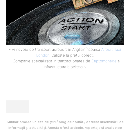
- Ai nevoie de transport aeroport in Anglia? Încearcă
Airport Taxi
London
. Calitate la prețul corect.
- Companie specializata in tranzactionarea de
Criptomonede
si
infrastructura blockchain.
SunnaHome.ro un site de știri / blog de noutăți, dedicat diseminării de
informații și actualități. Acesta oferă articole, reportaje și analize pe