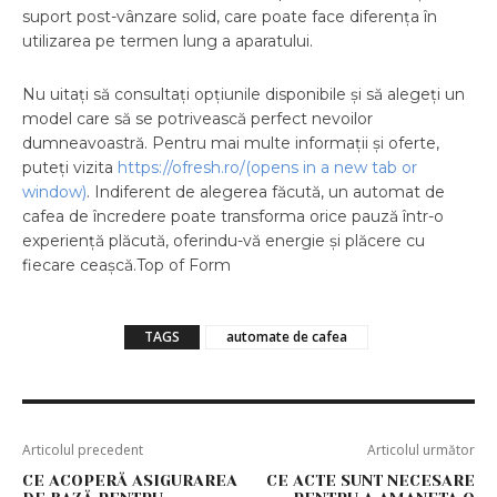
suport post-vânzare solid, care poate face diferența în
utilizarea pe termen lung a aparatului.
Nu uitați să consultați opțiunile disponibile și să alegeți un
model care să se potrivească perfect nevoilor
dumneavoastră. Pentru mai multe informații și oferte,
puteți vizita
https://ofresh.ro/(opens in a new tab or
window)
. Indiferent de alegerea făcută, un automat de
cafea de încredere poate transforma orice pauză într-o
experiență plăcută, oferindu-vă energie și plăcere cu
fiecare ceașcă.Top of Form
TAGS
automate de cafea
Articolul precedent
Articolul următor
CE ACOPERĂ ASIGURAREA
CE ACTE SUNT NECESARE