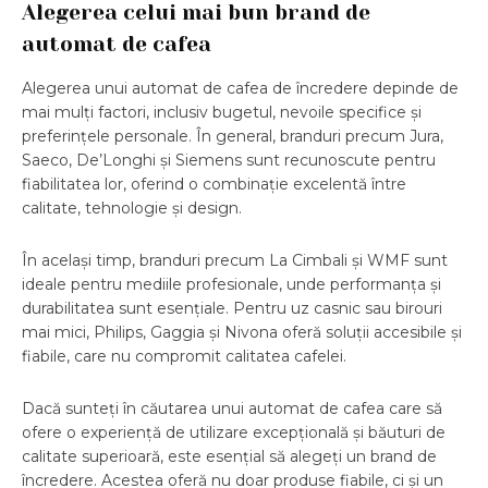
Alegerea celui mai bun brand de
automat de cafea
Alegerea unui automat de cafea de încredere depinde de
mai mulți factori, inclusiv bugetul, nevoile specifice și
preferințele personale. În general, branduri precum Jura,
Saeco, De’Longhi și Siemens sunt recunoscute pentru
fiabilitatea lor, oferind o combinație excelentă între
calitate, tehnologie și design.
În același timp, branduri precum La Cimbali și WMF sunt
ideale pentru mediile profesionale, unde performanța și
durabilitatea sunt esențiale. Pentru uz casnic sau birouri
mai mici, Philips, Gaggia și Nivona oferă soluții accesibile și
fiabile, care nu compromit calitatea cafelei.
Dacă sunteți în căutarea unui automat de cafea care să
ofere o experiență de utilizare excepțională și băuturi de
calitate superioară, este esențial să alegeți un brand de
încredere. Acestea oferă nu doar produse fiabile, ci și un