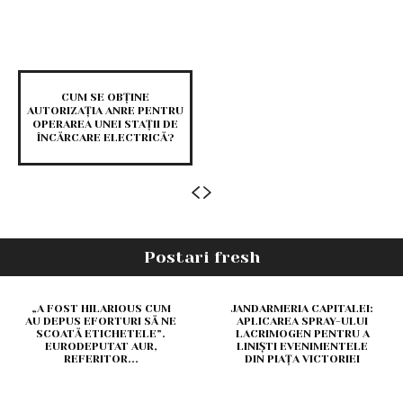
CUM SE OBȚINE
AUTORIZAȚIA ANRE PENTRU
OPERAREA UNEI STAȚII DE
ÎNCĂRCARE ELECTRICĂ?
Postari fresh
„A FOST HILARIOUS CUM
JANDARMERIA CAPITALEI:
AU DEPUS EFORTURI SĂ NE
APLICAREA SPRAY-ULUI
SCOATĂ ETICHETELE”.
LACRIMOGEN PENTRU A
EURODEPUTAT AUR,
LINIȘTI EVENIMENTELE
REFERITOR...
DIN PIAȚA VICTORIEI