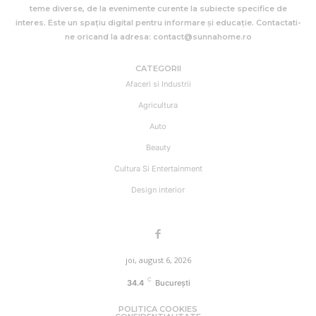
teme diverse, de la evenimente curente la subiecte specifice de
interes. Este un spațiu digital pentru informare și educație. Contactati-
ne oricand la adresa: contact@sunnahome.ro
CATEGORII
Afaceri si Industrii
Agricultura
Auto
Beauty
Cultura Si Entertainment
Design interior
joi, august 6, 2026
C
34.4
București
POLITICA COOKIES