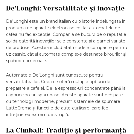
De’Longhi: Versatilitate și inovație
De’Longhi este un brand italian cu o istorie îndelungată în
producția de aparate electrocasnice. Iar automatele de
cafea nu fac excepție. Compania se bucură de o reputație
solidă datorită inovațiilor sale constante și a gamei variate
de produse. Acestea includ atât modele compacte pentru
uz casnic, cât și automate complexe destinate birourilor și
spațiilor comerciale.
Automatele De’Longhi sunt cunoscute pentru
versatilitatea lor. Ceea ce oferă multiple opțiuni de
preparare a cafelei. De la espresso-uri concentrate până la
cappuccino-uri spumoase. Aceste aparate sunt echipate
cu tehnologii moderne, precum sistemele de spumare
LatteCrema și funcțiile de auto-curățare, care fac
întreținerea extrem de simplă.
La Cimbali: Tradiție și performanță