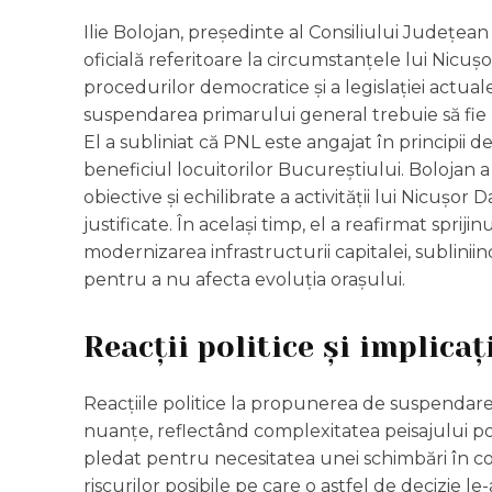
Ilie Bolojan, președinte al Consiliului Județean 
oficială referitoare la circumstanțele lui Nicuș
procedurilor democratice și a legislației actual
suspendarea primarului general trebuie să fie
El a subliniat că PNL este angajat în principii de
beneficiul locuitorilor Bucureștiului. Bolojan
obiective și echilibrate a activității lui Nicușo
justificate. În același timp, el a reafirmat spr
modernizarea infrastructurii capitalei, subliniin
pentru a nu afecta evoluția orașului.
Reacții politice și implicaț
Reacțiile politice la propunerea de suspendare 
nuanțe, reflectând complexitatea peisajului polit
pledat pentru necesitatea unei schimbări în co
riscurilor posibile pe care o astfel de decizie le-