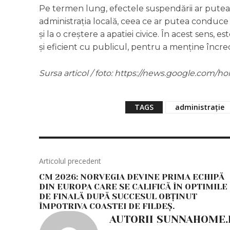
Pe termen lung, efectele suspendării ar putea i
administrația locală, ceea ce ar putea conduce
și la o creștere a apatiei civice. În acest sens, 
și eficient cu publicul, pentru a menține încred
Sursa articol / foto: https://news.google.co
TAGS
administrație
Articolul precedent
CM 2026: NORVEGIA DEVINE PRIMA ECHIPĂ
DIN EUROPA CARE SE CALIFICĂ ÎN OPTIMILE
DE FINALĂ DUPĂ SUCCESUL OBȚINUT
ÎMPOTRIVA COASTEI DE FILDEȘ.
AUTORII SUNNAHOME.