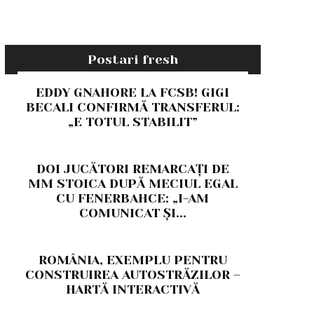
Postari fresh
EDDY GNAHORE LA FCSB! GIGI
BECALI CONFIRMĂ TRANSFERUL:
„E TOTUL STABILIT”
DOI JUCĂTORI REMARCAȚI DE
MM STOICA DUPĂ MECIUL EGAL
CU FENERBAHCE: „I-AM
COMUNICAT ȘI...
ROMÂNIA, EXEMPLU PENTRU
CONSTRUIREA AUTOSTRĂZILOR –
HARTĂ INTERACTIVĂ