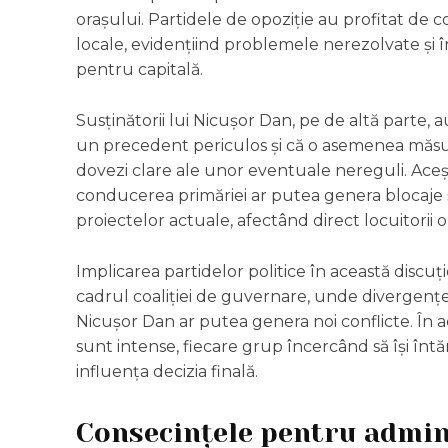
orașului. Partidele de opoziție au profitat de c
locale, evidențiind problemele nerezolvate și în
pentru capitală.
Susținătorii lui Nicușor Dan, pe de altă parte,
un precedent periculos și că o asemenea măsură
dovezi clare ale unor eventuale nereguli. Aceș
conducerea primăriei ar putea genera blocaje ș
proiectelor actuale, afectând direct locuitorii o
Implicarea partidelor politice în această discuț
cadrul coaliției de guvernare, unde divergențele
Nicușor Dan ar putea genera noi conflicte. În ac
sunt intense, fiecare grup încercând să își întă
influența decizia finală.
Consecințele pentru admini