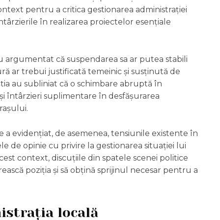
ontext pentru a critica gestionarea administrației
târzierile în realizarea proiectelor esențiale
 au argumentat că suspendarea sa ar putea stabili
 ar trebui justificată temeinic și susținută de
tia au subliniat că o schimbare abruptă în
i întârzieri suplimentare în desfășurarea
rașului.
ie a evidențiat, de asemenea, tensiunile existente în
 de opinie cu privire la gestionarea situației lui
est context, discuțiile din spatele scenei politice
rească poziția și să obțină sprijinul necesar pentru a
strația locală