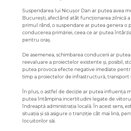
Suspendarea lui Nicușor Dan ar putea avea mult
București, afectând atât funcționarea zilnică a i
primul rând, o suspendare ar putea genera o per
conducerea primăriei, ceea ce ar putea întârzi
pentru oraș.
De asemenea, schimbarea conducerii ar putea mod
reevaluare a proiectelor existente și, posibil,
putea provoca efecte negative imediate pentru l
timp a proiectelor de infrastructură, transport 
În plus, o astfel de decizie ar putea influența m
putea întâmpina incertitudini legate de viitorul 
îndreaptă administrația locală. În acest sens, este
situația și să asigure o tranziție cât mai lină, 
locuitorilor săi.