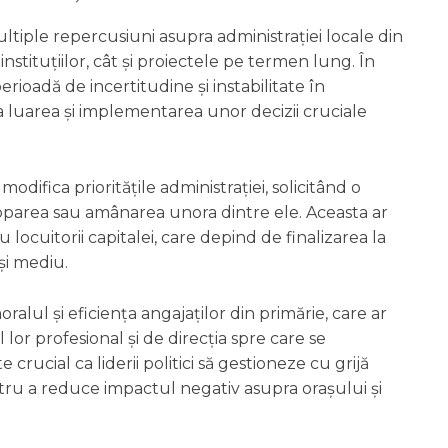
iple repercusiuni asupra administrației locale din
nstituțiilor, cât și proiectele pe termen lung. În
ioadă de incertitudine și instabilitate în
a luarea și implementarea unor decizii cruciale
ifica prioritățile administrației, solicitând o
 stoparea sau amânarea unora dintre ele. Aceasta ar
ocuitorii capitalei, care depind de finalizarea la
și mediu.
oralul și eficiența angajaților din primărie, care ar
lor profesional și de direcția spre care se
 crucial ca liderii politici să gestioneze cu grijă
pentru a reduce impactul negativ asupra orașului și