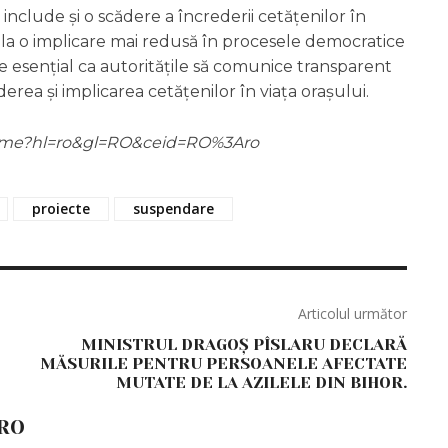
nclude și o scădere a încrederii cetățenilor în
 la o implicare mai redusă în procesele democratice
este esențial ca autoritățile să comunice transparent
erea și implicarea cetățenilor în viața orașului.
m/home?hl=ro&gl=RO&ceid=RO%3Aro
proiecte
suspendare
Articolul următor
MINISTRUL DRAGOȘ PÎSLARU DECLARĂ
MĂSURILE PENTRU PERSOANELE AFECTATE
MUTATE DE LA AZILELE DIN BIHOR.
RO