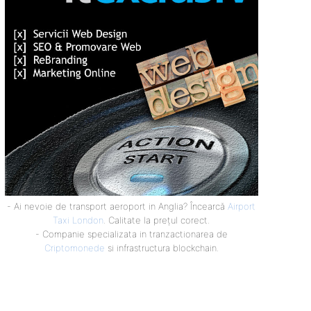
- Ai nevoie de transport aeroport in Anglia? Încearcă
Airport
Taxi London
. Calitate la prețul corect.
- Companie specializata in tranzactionarea de
Criptomonede
si infrastructura blockchain.