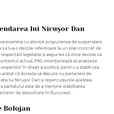
pendarea lui Nicușor Dan
că va examina cu atenție propunerea de suspendare
și va lua o decizie referitoare la un plan concret de
ctării legislației și asigurării că orice decizie va
 contextul actual, PNL intenționează să analizeze
experților în drept și politică, pentru a stabili cea
a arătat că dorește să discute cu partenerii de
ația lui Nicușor Dan și repercusiunile acesteia
e a partidului este de a menține stabilitatea
oiectelor de dezvoltare în București.
ie Bolojan