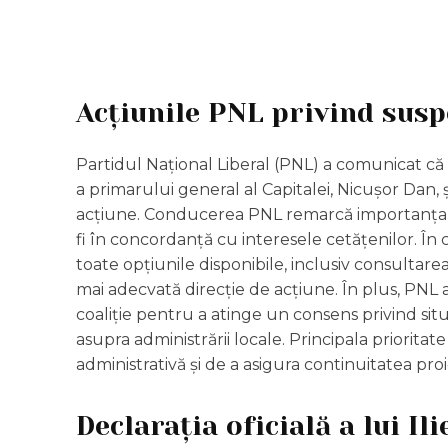
Acțiunile PNL privind sus
Partidul Național Liberal (PNL) a comunicat 
a primarului general al Capitalei, Nicușor Dan, 
acțiune. Conducerea PNL remarcă importanța respe
fi în concordanță cu interesele cetățenilor. În
toate opțiunile disponibile, inclusiv consultarea 
mai adecvată direcție de acțiune. În plus, PNL 
coaliție pentru a atinge un consens privind situ
asupra administrării locale. Principala prioritat
administrativă și de a asigura continuitatea pr
Declarația oficială a lui Il