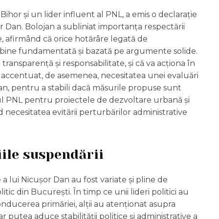
Bihor și un lider influent al PNL, a emis o declarație
or Dan. Bolojan a subliniat importanța respectării
e, afirmând că orice hotărâre legată de
 bine fundamentată și bazată pe argumente solide.
 transparență și responsabilitate, și că va acționa în
 a accentuat, de asemenea, necesitatea unei evaluări
r Dan, pentru a stabili dacă măsurile propuse sunt
ijinul PNL pentru proiectele de dezvoltare urbană și
d necesitatea evitării perturbărilor administrative
iile suspendării
a lui Nicușor Dan au fost variate și pline de
ic din București. În timp ce unii lideri politici au
nducerea primăriei, alții au atenționat asupra
ar putea aduce stabilității politice și administrative a