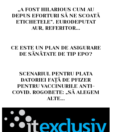
„A FOST HILARIOUS CUM AU
DEPUS EFORTURI SĂ NE SCOATĂ
ETICHETELE”. EURODEPUTAT
AUR, REFERITOR...
CE ESTE UN PLAN DE ASIGURARE
DE SĂNĂTATE DE TIP EPO?
SCENARIUL PENTRU PLATA
DATORIEI FAȚĂ DE PFIZER
PENTRU VACCINURILE ANTI-
COVID. ROGOBETE: „SĂ ALEGEM
ALTE...