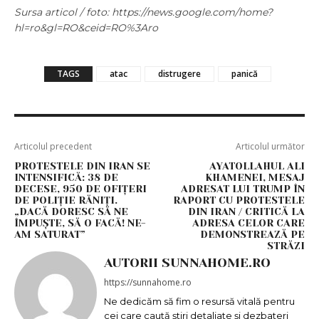
Sursa articol / foto: https://news.google.com/home?
hl=ro&gl=RO&ceid=RO%3Aro
TAGS
atac
distrugere
panică
Articolul precedent
Articolul următor
PROTESTELE DIN IRAN SE
AYATOLLAHUL ALI
INTENSIFICĂ: 38 DE
KHAMENEI, MESAJ
DECESE, 950 DE OFIȚERI
ADRESAT LUI TRUMP ÎN
DE POLIȚIE RĂNIȚI.
RAPORT CU PROTESTELE
„DACĂ DORESC SĂ NE
DIN IRAN / CRITICĂ LA
ÎMPUȘTE, SĂ O FACĂ! NE-
ADRESA CELOR CARE
AM SATURAT”
DEMONSTREAZĂ PE
STRĂZI
AUTORII SUNNAHOME.RO
https://sunnahome.ro
Ne dedicăm să fim o resursă vitală pentru
cei care caută știri detaliate și dezbateri