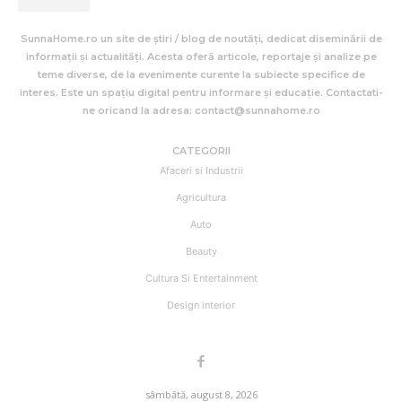
SunnaHome.ro un site de știri / blog de noutăți, dedicat diseminării de
informații și actualități. Acesta oferă articole, reportaje și analize pe
teme diverse, de la evenimente curente la subiecte specifice de
interes. Este un spațiu digital pentru informare și educație. Contactati-
ne oricand la adresa: contact@sunnahome.ro
CATEGORII
Afaceri si Industrii
Agricultura
Auto
Beauty
Cultura Si Entertainment
Design interior
sâmbătă, august 8, 2026