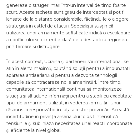
genereze distrugeri mari într-un interval de timp foarte
scurt. Aceste rachete sunt greu de interceptat și pot fi
lansate de la distanțe considerabile, făcându-le o alegere
strategică în astfel de atacuri. Specialiștii susțin că
utilizarea unor armamente sofisticate indică o escaladare
a conflictului și o intenție clară de a destabiliza regiunea
prin teroare și distrugere.
În acest context, Ucraina și partenerii săi internaționali se
află în alertă maximă, căutând soluții pentru a îmbunătăți
apărarea antiaeriană și pentru a dezvolta tehnologii
capabile să contracareze noile amenințări. Între timp,
comunitatea internațională continuă să monitorizeze
situația și să adune informații pentru a stabili cu exactitate
tipul de armament utilizat, în vederea formulării unui
răspuns corespunzător în fața acestor provocări. Această
incertitudine în privința arsenalului folosit intensifică
tensiunile și subliniază necesitatea unei reacții coordonate
și eficiente la nivel global.