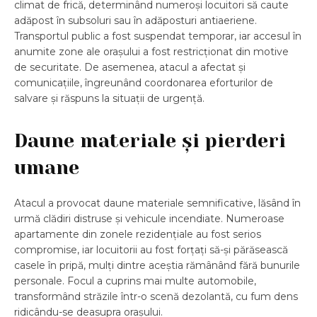
climat de frică, determinând numeroși locuitori să caute
adăpost în subsoluri sau în adăposturi antiaeriene.
Transportul public a fost suspendat temporar, iar accesul în
anumite zone ale orașului a fost restricționat din motive
de securitate. De asemenea, atacul a afectat și
comunicațiile, îngreunând coordonarea eforturilor de
salvare și răspuns la situații de urgență.
Daune materiale și pierderi
umane
Atacul a provocat daune materiale semnificative, lăsând în
urmă clădiri distruse și vehicule incendiate. Numeroase
apartamente din zonele rezidențiale au fost serios
compromise, iar locuitorii au fost forțați să-și părăsească
casele în pripă, mulți dintre aceștia rămânând fără bunurile
personale. Focul a cuprins mai multe automobile,
transformând străzile într-o scenă dezolantă, cu fum dens
ridicându-se deasupra orașului.