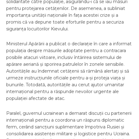
solidaritate către populație, asigurându-i că se iau măsuri
pentru protejarea cetățenilor. De asemenea, a subliniat
importanța unității naționale în fața acestei crize și a
promis că va depune toate eforturile pentru a securiza
siguranța locuitorilor Kievului.
Ministerul Apărării a publicat o declarație în care a informat
populația despre măsurile adoptate pentru a contracara
posibile atacuri viitoare, inclusiv întărirea sistemului de
apărare aeriană și sporirea patrulelor în zonele sensibile.
Autoritățile au îndemnat cetățenii să rămână alertați și să
urmeze instrucțiunile oficiale pentru a-și proteja viața și
bunurile. Totodată, autoritățile au cerut ajutor umanitar
internațional pentru a răspunde nevoilor urgente ale
populației afectate de atac.
Paralel, guvernul ucrainean a demarat discuții cu partenerii
internaționali pentru a coordona un răspuns diplomatic
ferm, cerând sancțiuni suplimentare împotriva Rusiei și
consolidarea asistenței militare și logistice pentru Ucraina.