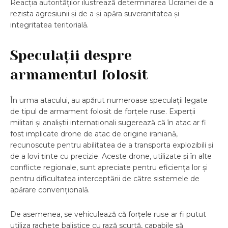
Reacția autorităților ilustrează determinarea Ucrainei de a
rezista agresiunii și de a-și apăra suveranitatea și
integritatea teritorială.
Speculații despre
armamentul folosit
În urma atacului, au apărut numeroase speculații legate
de tipul de armament folosit de forțele ruse. Experții
militari și analiștii internaționali sugerează că în atac ar fi
fost implicate drone de atac de origine iraniană,
recunoscute pentru abilitatea de a transporta explozibili și
de a lovi ținte cu precizie. Aceste drone, utilizate și în alte
conflicte regionale, sunt apreciate pentru eficiența lor și
pentru dificultatea interceptării de către sistemele de
apărare convențională.
De asemenea, se vehiculează că forțele ruse ar fi putut
utiliza rachete balistice cu rază scurtă, capabile să