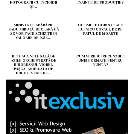
FOTOGRAFII CU INCENDII
ÎNAINTE DE PRODUCȚIE?
ȘI...
MINISTRUL APĂRĂRII,
ULTIMELE DORINȚE ALE
RADU MIRUȚĂ, DECLARĂ CĂ
LUI NICU COVACI, DE PE
SE VOR FACE ACHIZIȚII ÎN
PATUL DE MOARTE
VALOARE DE 9,53...
REȚEAUA NELEGALĂ DE
CUM VERIFICI RECENZIILE
AZILE ORCHESTRATĂ DE
UNEI FORMAȚII PENTRU
BIHOREANUL VIOREL
NUNTĂ?
PAȘCA, ANIHILATĂ DE
DIICOT. SUME DE...