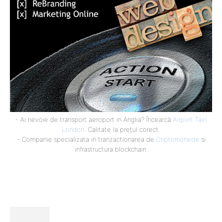
- Ai nevoie de transport aeroport in Anglia? Încearcă
Airport Taxi
London
. Calitate la prețul corect.
- Companie specializata in tranzactionarea de
Criptomonede
si
infrastructura blockchain.